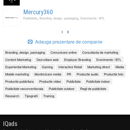
Mercury360
,
,
Publicitate
Branding, design, packaging
Evenimente / BTL
Adauga prezentare de companie
Branding, design, packaging
Comunicare online
Consultanta de marketing
Content Marketing
Dezvoltare web
Employer Branding
Evenimente / BTL
Experiential Marketing
Gaming
Interactive Retail
Marketing direct
Media
Mobile marketing
Monitorizare media
PR
Productie audio
Productie foto
Productie publicitara
Productie video
Publicitate
Publicitate indoor
Publicitate neconventionala
Publicitate outdoor
Regii de publicitate
Research
Tipografii
Training
IQads