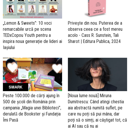
„Lemon & Sweets”: 10 voci
Privește din nou. Puterea de a
remarcabile urcă pe scena
observa ceea ce a fost mereu
TEDxCopou Youth pentru a
acolo - Cass R. Sunstein, Tali
inspira noua generație de lideri ai
Sharot | Editura Publica, 2024
Iașiului
SMARK
Peste 100.000 de cărți ajung în
[Noua lume nouă] Miruna
500 de școli din România prin
Dumitrescu: Când atingi chestia
campania „Magia unei Biblioteci”,
aia abstractă numită suflet, pe
derulatǎ de Bookster și Fundația
care nu poți să pui mâna, dar
Îmi Pasă
poți să o simți, ai câștigat tot, că
ai AI sau că nu ai