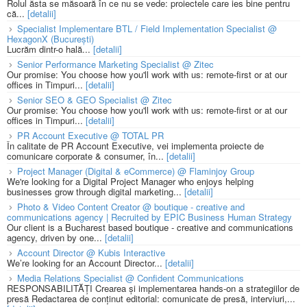
Rolul ăsta se măsoară în ce nu se vede: proiectele care ies bine pentru
că...
[detalii]
Specialist Implementare BTL / Field Implementation Specialist @
HexagonX (București)
Lucrăm dintr-o hală...
[detalii]
Senior Performance Marketing Specialist @ Zitec
Our promise: You choose how you'll work with us: remote-first or at our
offices in Timpuri...
[detalii]
Senior SEO & GEO Specialist @ Zitec
Our promise: You choose how you'll work with us: remote-first or at our
offices in Timpuri...
[detalii]
PR Account Executive @ TOTAL PR
În calitate de PR Account Executive, vei implementa proiecte de
comunicare corporate & consumer, în...
[detalii]
Project Manager (Digital & eCommerce) @ Flaminjoy Group
We're looking for a Digital Project Manager who enjoys helping
businesses grow through digital marketing...
[detalii]
Photo & Video Content Creator @ boutique - creative and
communications agency | Recruited by EPIC Business Human Strategy
Our client is a Bucharest based boutique - creative and communications
agency, driven by one...
[detalii]
Account Director @ Kubis Interactive
We’re looking for an Account Director...
[detalii]
Media Relations Specialist @ Confident Communications
RESPONSABILITĂȚI Crearea și implementarea hands-on a strategiilor de
presă Redactarea de conținut editorial: comunicate de presă, interviuri,...