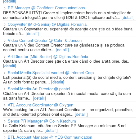
[detalii]
PR Manager @ Confident Communications
RESPONSABILITĂȚI Creare și implementare hands-on a strategiilor de
comunicare integrată pentru clienți B2B & B2C Implicare activă...
[detalii]
Copywriter (Mid–Senior) @ Digitas România
Căutăm un Copywriter cu experiență de agenție care știe că o idee bună
trebuie să...
[detalii]
Video Content Creator @ Cohn & Jansen
Căutăm un Video Content Creator care să gândească și să producă
content pentru unele dintre...
[detalii]
Art Director (Mid–Senior) @ Digitas România
Căutăm un Art Director care știe că e tare când o idee arată bine, dar...
[detalii]
Social Media Specialist wanted @ Internet Corp
Ești pasionat(ă) de social media, content creation și tendințele digitale?
Ai un ochi format pentru...
[detalii]
Social Media Art Director @ pastel
Căutăm un Art Director cu experiență în social media, care să știe cum
să transforme...
[detalii]
ATL Account Coordinator @ Oxygen
We’re looking for an ATL Account Coordinator – an organized, proactive,
and detail-oriented professional eager...
[detalii]
Senior PR Manager @ Golin Ketchum
La Golin Ketchum, căutăm un Senior PR Manager cu minimum 5 ani
experiență, care știe...
[detalii]
BTL Account Manager @ YES Communication