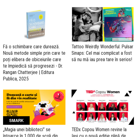
Fă o schimbare care durează.
Tattoo Weirdly Wonderful. Pulsar
Nouă metode simple prin care te
Sinaps: Cel mai complicat a fost
poți elibera de obiceiurile care
să nu mă iau prea tare în serios!
te împiedică să progresezi - Dr.
Rangan Chatterjee | Editura
Publica, 2025
SMARK
„Magia unei biblioteci” se
TEDx Copou Women revine la
întoarce în 1.000 de școli din
Iași cu o nouă ediție plină de