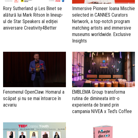
Rory Sutherland și Les Binet se
Immersive Pioneer Ioana Mischie
alătură lui Mark Ritson în lineup-
selected in CANNES Curators
ul de Star Speakers al ediției
Network, a top-notch program
aniversare Creativity4Better
matching artists and immersive
museums worldwide. Exclusive
Insights
Fenomenul OpenClaw. Homarul a
EMBLEMA Group transforma
scăpat și nu se mai întoarce în
rutina de dimineata intr-o
acvariu
experienta de brand prin
campania NIVEA x Ted’s Coffee