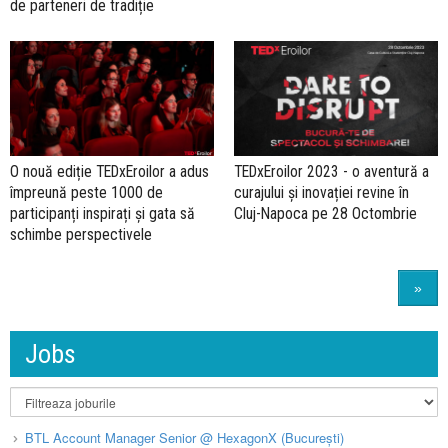
de parteneri de tradiție
O nouă ediție TEDxEroilor a adus
TEDxEroilor 2023 - o aventură a
împreună peste 1000 de
curajului și inovației revine în
participanți inspirați și gata să
Cluj-Napoca pe 28 Octombrie
schimbe perspectivele
»
Jobs
BTL Account Manager Senior @ HexagonX (București)