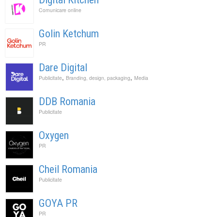
Comunicare online
Golin Ketchum
PR
Dare Digital
,
,
Publicitate
Branding, design, packaging
Media
DDB Romania
Publicitate
Oxygen
PR
Cheil Romania
Publicitate
GOYA PR
PR