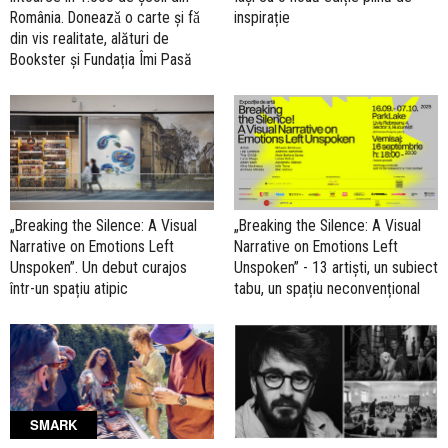
România. Doneazǎ o carte şi fǎ
inspirație
din vis realitate, alături de
Bookster și Fundația Îmi Pasă
„Breaking the Silence: A Visual
„Breaking the Silence: A Visual
Narrative on Emotions Left
Narrative on Emotions Left
Unspoken”. Un debut curajos
Unspoken” - 13 artiști, un subiect
într-un spațiu atipic
tabu, un spațiu neconvențional
SMARK