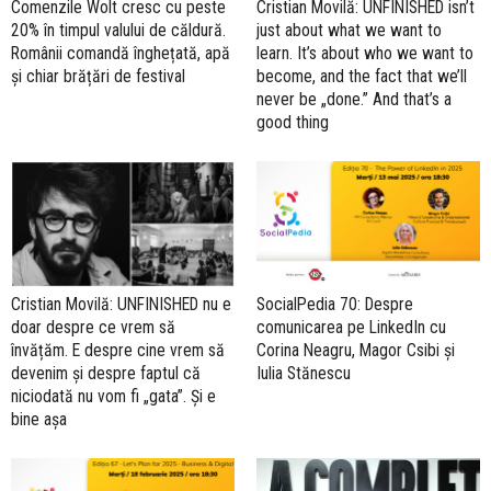
Comenzile Wolt cresc cu peste
Cristian Movilă: UNFINISHED isn’t
20% în timpul valului de căldură.
just about what we want to
Românii comandă înghețată, apă
learn. It’s about who we want to
și chiar brățări de festival
become, and the fact that we’ll
never be „done.” And that’s a
good thing
Cristian Movilă: UNFINISHED nu e
SocialPedia 70: Despre
doar despre ce vrem să
comunicarea pe LinkedIn cu
învățăm. E despre cine vrem să
Corina Neagru, Magor Csibi și
devenim și despre faptul că
Iulia Stănescu
niciodată nu vom fi „gata”. Și e
bine așa