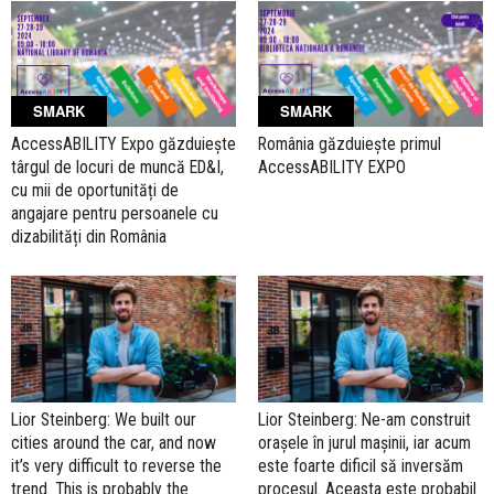
SMARK
SMARK
AccessABILITY Expo găzduiește
România găzduiește primul
târgul de locuri de muncă ED&I,
AccessABILITY EXPO
cu mii de oportunități de
angajare pentru persoanele cu
dizabilități din România
Lior Steinberg: We built our
Lior Steinberg: Ne-am construit
cities around the car, and now
orașele în jurul mașinii, iar acum
it’s very difficult to reverse the
este foarte dificil să inversăm
trend. This is probably the
procesul. Aceasta este probabil