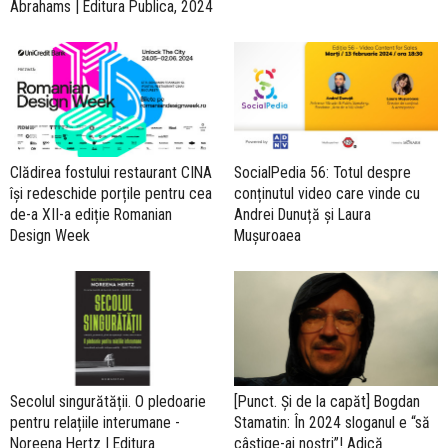
Abrahams | Editura Publica, 2024
Clădirea fostului restaurant CINA
SocialPedia 56: Totul despre
își redeschide porțile pentru cea
conținutul video care vinde cu
de-a XII-a ediție Romanian
Andrei Dunuță și Laura
Design Week
Mușuroaea
Secolul singurătății. O pledoarie
[Punct. Și de la capăt] Bogdan
pentru relațiile interumane -
Stamatin: În 2024 sloganul e “să
Noreena Hertz | Editura
câștige-ai noștri”! Adică