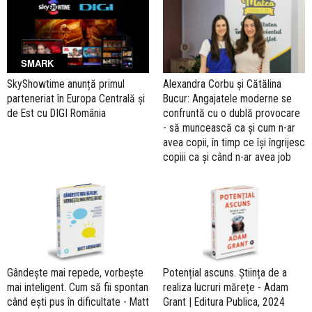
SMARK
SkyShowtime anunță primul
Alexandra Corbu și Cătălina
parteneriat în Europa Centrală și
Bucur: Angajatele moderne se
de Est cu DIGI România
confruntă cu o dublă provocare
- să muncească ca și cum n-ar
avea copii, în timp ce își îngrijesc
copiii ca și când n-ar avea job
Gândește mai repede, vorbește
Potențial ascuns. Știința de a
mai inteligent. Cum să fii spontan
realiza lucruri mărețe - Adam
când ești pus în dificultate - Matt
Grant | Editura Publica, 2024