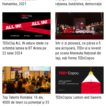
Humanitas, 2021
rațiunea, bunătatea, democrația
TEDxCluj ALL IN aduce ideile ce
Într-o zi ploioasă, ce părea a fi
schimbă lumea la BT Arena pe
una acrișoară, TEDx-ul a revenit
22 iunie 2024
pe scena Ateneului Național din
Iași, sub forma TEDxCopou
Top Talents România: 16 ani,
TEDxCopou: Lemon and Sweets
4000 de tineri cu potențial și 35