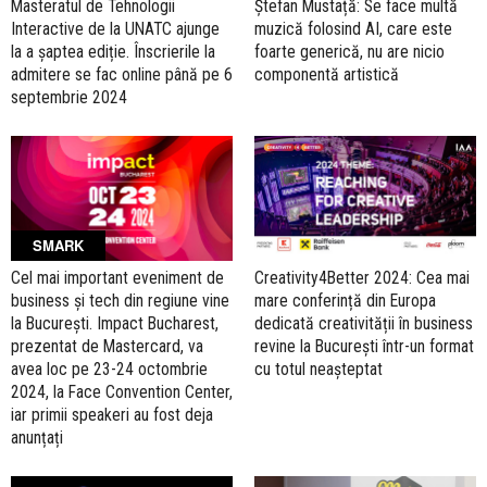
Masteratul de Tehnologii
Ștefan Mustață: Se face multă
Interactive de la UNATC ajunge
muzică folosind AI, care este
la a șaptea ediție. Înscrierile la
foarte generică, nu are nicio
admitere se fac online până pe 6
componentă artistică
septembrie 2024
SMARK
Cel mai important eveniment de
Creativity4Better 2024: Cea mai
business și tech din regiune vine
mare conferință din Europa
la București. Impact Bucharest,
dedicată creativității în business
prezentat de Mastercard, va
revine la București într-un format
avea loc pe 23-24 octombrie
cu totul neașteptat
2024, la Face Convention Center,
iar primii speakeri au fost deja
anunțați