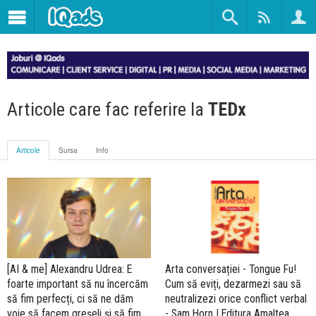
Articole care fac referire la
TEDx
Articole
Sursa
Info
[AI & me] Alexandru Udrea: E
Arta conversației - Tongue Fu!
foarte important să nu încercăm
Cum să eviți, dezarmezi sau să
să fim perfecți, ci să ne dăm
neutralizezi orice conflict verbal
voie să facem greșeli și să fim
- Sam Horn | Editura Amaltea,