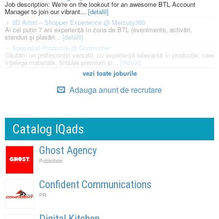
Job description: We're on the lookout for an awesome BTL Account
Manager to join our vibrant...
[detalii]
3D Artist – Shopper Experience @ Mercury360
Ai cel puțin 7 ani experiență în zona de BTL (evenimente, activări,
standuri și plasări...
[detalii]
Specialist Productie @ Godmother
Căutăm un profesionist versatil, cu experiență relevantă în producție, care
înțelege materiale, finisaje premium și...
[detalii]
vezi toate joburile
Adauga anunt de recrutare
Catalog IQads
Ghost Agency
Publicitate
Confident Communications
PR
Digital Kitchen