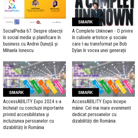
SMARK
SocialPedia 67: Despre obiecții
A Complete Unknown - O privire
în social media și planificare în
în culisele artistice și sociale
business cu Andrei Dunuță și
care l-au transformat pe Bob
Mihaela Ionescu
Dylan în vocea unei generații
SMARK
SMARK
AccessABILITY Expo 2024 s-a
AccessABILITY Expo începe
încheiat cu concluzii importante
mâine: Cel mai mare eveniment
privind accesibilitatea și
dedicat persoanelor cu
incluziunea persoanelor cu
dizabilități din România
dizabilități în România