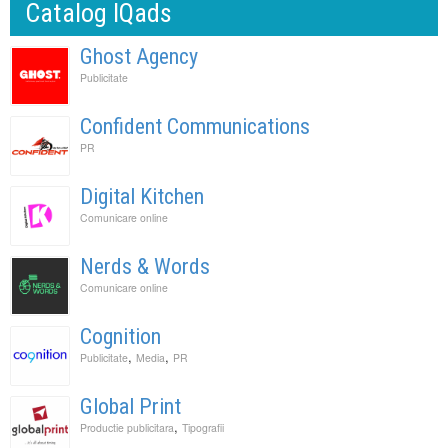
Catalog IQads
Ghost Agency
Publicitate
Confident Communications
PR
Digital Kitchen
Comunicare online
Nerds & Words
Comunicare online
Cognition
,
,
Publicitate
Media
PR
Global Print
,
Productie publicitara
Tipografii