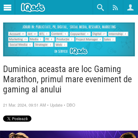
Duminica aceasta are loc Gaming
Marathon, primul mare eveniment de
gaming al anului
21 Mar. 2024, 09:51 AM
•
Update
•
DBO