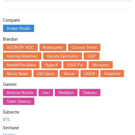
Companii
Amber Studio
Branduri
AGON BY AOC
Bobospider
Counter Strike
Gaming Marathon
Gazeta Sporturilor
GSP
Head&Shoulders
HyperX
KISS Fm
Monopoly
Movie News
Old Spice
Tarzan
USER
Vodafone
Oameni
Antonia Nuckle
Jaxi
Reddysh
Tedereu
Tudor Daescu
Subiecte
BTL
Sectiune
Update