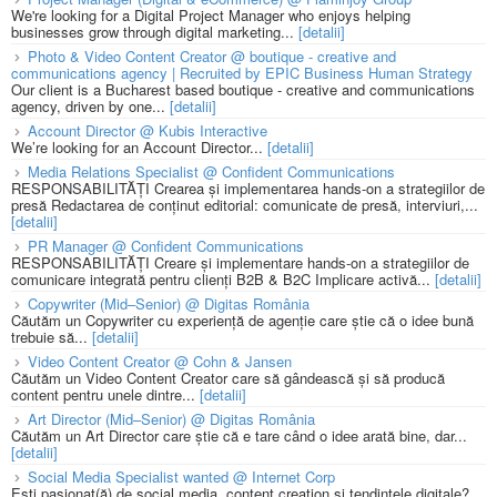
We're looking for a Digital Project Manager who enjoys helping
businesses grow through digital marketing...
[detalii]
Photo & Video Content Creator @ boutique - creative and
communications agency | Recruited by EPIC Business Human Strategy
Our client is a Bucharest based boutique - creative and communications
agency, driven by one...
[detalii]
Account Director @ Kubis Interactive
We’re looking for an Account Director...
[detalii]
Media Relations Specialist @ Confident Communications
RESPONSABILITĂȚI Crearea și implementarea hands-on a strategiilor de
presă Redactarea de conținut editorial: comunicate de presă, interviuri,...
[detalii]
PR Manager @ Confident Communications
RESPONSABILITĂȚI Creare și implementare hands-on a strategiilor de
comunicare integrată pentru clienți B2B & B2C Implicare activă...
[detalii]
Copywriter (Mid–Senior) @ Digitas România
Căutăm un Copywriter cu experiență de agenție care știe că o idee bună
trebuie să...
[detalii]
Video Content Creator @ Cohn & Jansen
Căutăm un Video Content Creator care să gândească și să producă
content pentru unele dintre...
[detalii]
Art Director (Mid–Senior) @ Digitas România
Căutăm un Art Director care știe că e tare când o idee arată bine, dar...
[detalii]
Social Media Specialist wanted @ Internet Corp
Ești pasionat(ă) de social media, content creation și tendințele digitale?