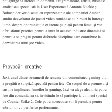
pot ajunge să lucreze în domeniu. Programatoare, artistă, business
analist sau specialistă în User Experience? Antonia Nuckle și
Bobospider vor discuta cu reprezentante ale companiei Amber,
studio dezvoltator de jocuri video românesc cu birouri în întreaga
lume, despre oportunitățile existente pe piață pentru femei și vor
oferi sfaturi practice pentru a intra în această industrie dinamică și
pentru a se pregăti pentru diferitele discipline care contribuie la
dezvoltarea unui joc video.
Provocări creative
Jaxi, unul dintre streamerii de renume din comunitatea gaming-ului,
a pregătit o surpriză specială pentru fete. Cu scopul de a promova și
susține implicarea femeilor în gaming, Jaxi va alege aleatoriu patru
fete din comunitatea sa, invitându-le să participe la un meci special
de Counter-Strike 2. Cele patru norocoase vor fi premiate pentru
efortul lor cu periferice performante.