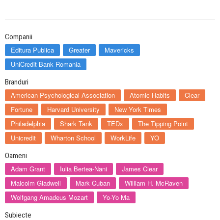
Companii
Editura Publica
Greater
Mavericks
UniCredit Bank Romania
Branduri
American Psychological Association
Atomic Habits
Clear
Fortune
Harvard University
New York Times
Philadelphia
Shark Tank
TEDx
The Tipping Point
Unicredit
Wharton School
WorkLife
YO
Oameni
Adam Grant
Iulia Bertea-Nani
James Clear
Malcolm Gladwell
Mark Cuban
William H. McRaven
Wolfgang Amadeus Mozart
Yo-Yo Ma
Subiecte