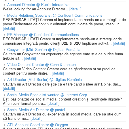
Account Director @ Kubis Interactive
We’re looking for an Account Director...
[detalii]
Media Relations Specialist @ Confident Communications
RESPONSABILITĂȚI Crearea și implementarea hands-on a strategiilor de
presă Redactarea de conținut editorial: comunicate de presă, interviuri,...
[detalii]
PR Manager @ Confident Communications
RESPONSABILITĂȚI Creare și implementare hands-on a strategiilor de
comunicare integrată pentru clienți B2B & B2C Implicare activă...
[detalii]
Copywriter (Mid–Senior) @ Digitas România
Căutăm un Copywriter cu experiență de agenție care știe că o idee bună
trebuie să...
[detalii]
Video Content Creator @ Cohn & Jansen
Căutăm un Video Content Creator care să gândească și să producă
content pentru unele dintre...
[detalii]
Art Director (Mid–Senior) @ Digitas România
Căutăm un Art Director care știe că e tare când o idee arată bine, dar...
[detalii]
Social Media Specialist wanted @ Internet Corp
Ești pasionat(ă) de social media, content creation și tendințele digitale?
Ai un ochi format pentru...
[detalii]
Social Media Art Director @ pastel
Căutăm un Art Director cu experiență în social media, care să știe cum
să transforme...
[detalii]
ATL Account Coordinator @ Oxygen
We’re looking for an ATL Account Coordinator – an organized, proactive,