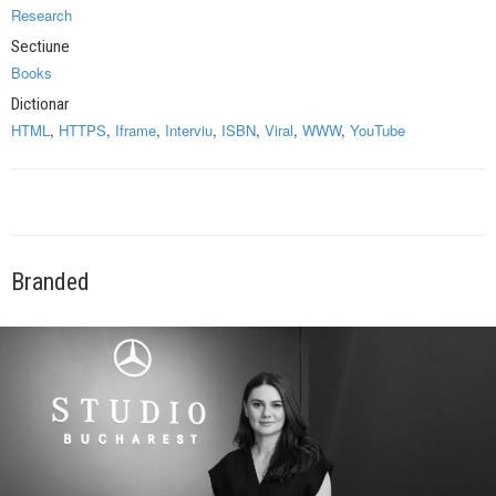
Research
Sectiune
Books
Dictionar
HTML
,
HTTPS
,
Iframe
,
Interviu
,
ISBN
,
Viral
,
WWW
,
YouTube
Branded