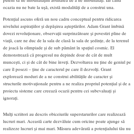
putem să ne îmbunătățim abilitatea de a ne îmbunătăți. Iar când
ocazia nu ne bate la ușă, există modalități de a construi una.
Potențial ascuns oferă un nou cadru conceptual pentru ridicarea
nivelului aspirațiilor și depășirea așteptărilor. Adam Grant îmbină
dovezi revoluționare, observații surprinzătoare și povestiri pline de
viață, care ne duc de la sala de clasă la sala de ședințe, de la terenul
de joacă la olimpiade și de sub pământ în spațiul cosmic. El
demonstrează că progresul nu depinde doar de cât de mult
muncești, ci și de cât de bine înveți. Dezvoltarea nu ține de geniul pe
care îl posezi – ține de caracterul pe care îl dezvolți. Grant
explorează moduri de a ne construi abilitățile de caracter și
structurile motivaționale pentru a ne realiza propriul potențial și de a
proiecta sisteme care creează ocazii pentru cei subevaluați și
ignorați.
Mulți scriitori au descris obiceiurile superstarurilor care realizează
lucruri mari. Această carte dezvăluie cum oricine poate ajunge să
realizeze lucruri și mai mari. Măsura adevărată a potențialului tău nu