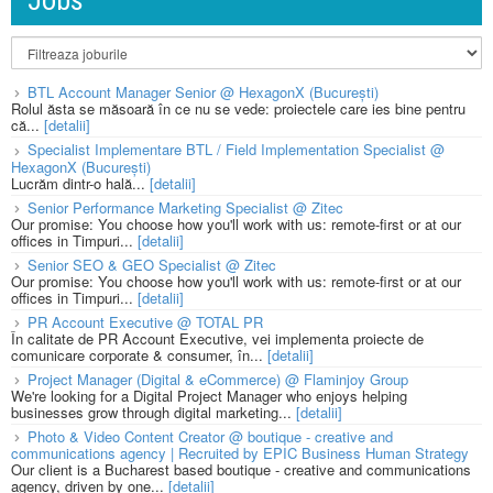
Jobs
BTL Account Manager Senior @ HexagonX (București)
Rolul ăsta se măsoară în ce nu se vede: proiectele care ies bine pentru
că...
[detalii]
Specialist Implementare BTL / Field Implementation Specialist @
HexagonX (București)
Lucrăm dintr-o hală...
[detalii]
Senior Performance Marketing Specialist @ Zitec
Our promise: You choose how you'll work with us: remote-first or at our
offices in Timpuri...
[detalii]
Senior SEO & GEO Specialist @ Zitec
Our promise: You choose how you'll work with us: remote-first or at our
offices in Timpuri...
[detalii]
PR Account Executive @ TOTAL PR
În calitate de PR Account Executive, vei implementa proiecte de
comunicare corporate & consumer, în...
[detalii]
Project Manager (Digital & eCommerce) @ Flaminjoy Group
We're looking for a Digital Project Manager who enjoys helping
businesses grow through digital marketing...
[detalii]
Photo & Video Content Creator @ boutique - creative and
communications agency | Recruited by EPIC Business Human Strategy
Our client is a Bucharest based boutique - creative and communications
agency, driven by one...
[detalii]