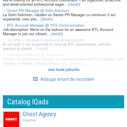
and detail-oriented professional eager...
[detalii]
Senior PR Manager @ Golin Ketchum
La Golin Ketchum, căutăm un Senior PR Manager cu minimum 5 ani
experiență, care știe...
[detalii]
BTL Account Manager @ YES Communication
Job description: We're on the lookout for an awesome BTL Account
Manager to join our vibrant...
[detalii]
3D Artist – Shopper Experience @ Mercury360
Ai cel puțin 7 ani experiență în zona de BTL (evenimente, activări,
standuri și plasări...
[detalii]
Specialist Productie @ Godmother
Căutăm un profesionist versatil, cu experiență relevantă în producție, care
înțelege materiale, finisaje premium și...
[detalii]
vezi toate joburile
Adauga anunt de recrutare
Catalog IQads
Ghost Agency
Publicitate