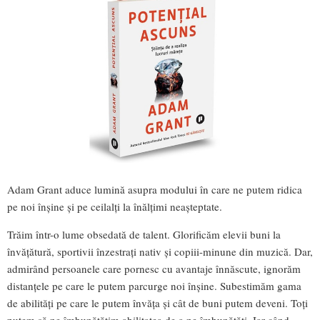
Adam Grant aduce lumină asupra modului în care ne putem ridica
pe noi înșine și pe ceilalți la înălțimi neașteptate.
Trăim într-o lume obsedată de talent. Glorificăm elevii buni la
învățătură, sportivii înzestrați nativ și copiii-minune din muzică. Dar,
admirând persoanele care pornesc cu avantaje înnăscute, ignorăm
distanțele pe care le putem parcurge noi înșine. Subestimăm gama
de abilități pe care le putem învăța și cât de buni putem deveni. Toți