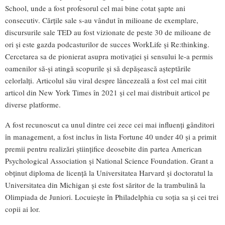
School, unde a fost profesorul cel mai bine cotat șapte ani
consecutiv. Cărțile sale s-au vândut în milioane de exemplare,
discursurile sale TED au fost vizionate de peste 30 de milioane de
ori și este gazda podcasturilor de succes WorkLife și Re:thinking.
Cercetarea sa de pionierat asupra motivației și sensului le-a permis
oamenilor să-și atingă scopurile și să depășească așteptările
celorlalți. Articolul său viral despre lâncezeală a fost cel mai citit
articol din New York Times în 2021 și cel mai distribuit articol pe
diverse platforme.
A fost recunoscut ca unul dintre cei zece cei mai influenți gânditori
în management, a fost inclus în lista Fortune 40 under 40 și a primit
premii pentru realizări științifice deosebite din partea American
Psychological Association și National Science Foundation. Grant a
obținut diploma de licență la Universitatea Harvard și doctoratul la
Universitatea din Michigan și este fost săritor de la trambulină la
Olimpiada de Juniori. Locuiește în Philadelphia cu soția sa și cei trei
copii ai lor.