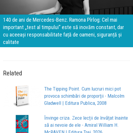
140 de ani de Mercedes-Benz. Ramona Pîrlog: Cel mai
important „test al timpului” este să inovăm constant, dar
cu aceeași responsabilitate față de oameni, siguranță și
calitate
Related
The Tipping Point. Cum lucruri mici pot
provoca schimbări de proporţii - Malcolm
Gladwell | Editura Publica, 2008
Învinge criza. Zece lecții de învățat înainte
să ai nevoie de ele - Amiral William H.
McRAVEN | Editura Trei, 2026