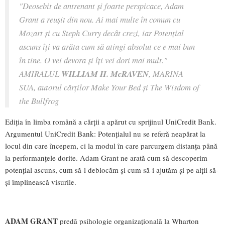
"Deosebit de antrenant și foarte perspicace, Adam
Grant a reușit din nou. Ai mai multe în comun cu
Mozart și cu Steph Curry decât crezi, iar Potențial
ascuns îți va arăta cum să atingi absolut ce e mai bun
în tine. O vei devora și îți vei dori mai mult."
AMIRALUL
WILLIAM H. McRAVEN
, MARINA
SUA, autorul cărților Make Your Bed și The Wisdom of
the Bullfrog
Ediția în limba română a cărții a apărut cu sprijinul UniCredit Bank.
Argumentul UniCredit Bank: Potențialul nu se referă neapărat la
locul din care începem, ci la modul în care parcurgem distanța până
la performanțele dorite. Adam Grant ne arată cum să descoperim
potențial ascuns, cum să-l deblocăm și cum să-i ajutăm și pe alții să-
și împlinească visurile.
ADAM GRANT
predă psihologie organizațională la Wharton