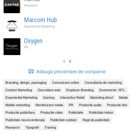
Research
Marcom Hub
Experiential Marketing
Oxygen
PR
Adauga prezentare de companie
Branding, design, packaging
Comunicare online
Consultanta de marketing
Content Marketing
Dezvoltare web
Employer Branding
Evenimente / BTL
Experiential Marketing
Gaming
Interactive Retail
Marketing direct
Media
Mobile marketing
Monitorizare media
PR
Productie audio
Productie foto
Productie publicitara
Productie video
Publicitate
Publicitate indoor
Publicitate neconventionala
Publicitate outdoor
Regii de publicitate
Research
Tipografii
Training