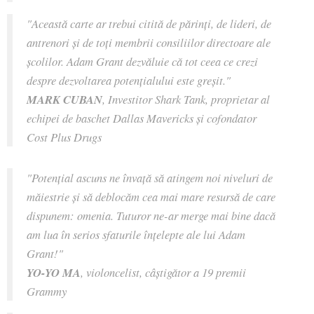
"Această carte ar trebui citită de părinți, de lideri, de
antrenori și de toți membrii consiliilor directoare ale
școlilor. Adam Grant dezvăluie că tot ceea ce crezi
despre dezvoltarea potențialului este greșit."
MARK CUBAN
, Investitor Shark Tank, proprietar al
echipei de baschet Dallas Mavericks și cofondator
Cost Plus Drugs
"Potențial ascuns ne învață să atingem noi niveluri de
măiestrie și să deblocăm cea mai mare resursă de care
dispunem: omenia. Tuturor ne-ar merge mai bine dacă
am lua în serios sfaturile înțelepte ale lui Adam
Grant!"
YO-YO MA
, violoncelist, câștigător a 19 premii
Grammy