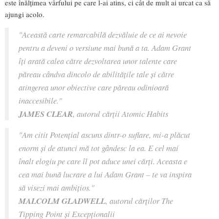
este înălțimea vârfului pe care l-ai atins, ci cât de mult ai urcat ca să
ajungi acolo.
"Această carte remarcabilă dezvăluie de ce ai nevoie
pentru a deveni o versiune mai bună a ta. Adam Grant
îți arată calea către dezvoltarea unor talente care
păreau cândva dincolo de abilitățile tale și către
atingerea unor obiective care păreau odinioară
inaccesibile."
JAMES CLEAR
, autorul cărții Atomic Habits
"Am citit Potențial ascuns dintr-o suflare, mi-a plăcut
enorm și de atunci mă tot gândesc la ea. E cel mai
înalt elogiu pe care îl pot aduce unei cărți. Aceasta e
cea mai bună lucrare a lui Adam Grant – te va inspira
să visezi mai ambițios."
MALCOLM GLADWELL
, autorul cărților The
Tipping Point și Excepționalii