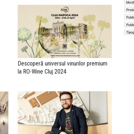
Monit
Produ
Publi
Publi
Tipog
Descoperă universul vinurilor premium
la RO-Wine Cluj 2024