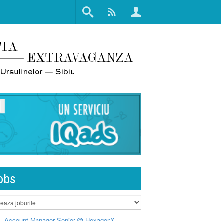
obs
L Account Manager Senior @ HexagonX