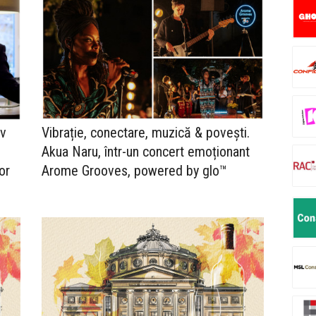
iv
Vibrație, conectare, muzică & povești.
Akua Naru, într-un concert emoționant
or
Arome Grooves, powered by glo™