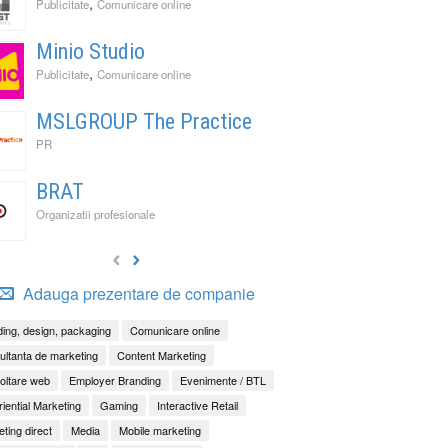
,
Publicitate
Comunicare online
Minio Studio
,
Publicitate
Comunicare online
MSLGROUP The Practice
PR
BRAT
Organizatii profesionale
Adauga prezentare de companie
ing, design, packaging
Comunicare online
ltanta de marketing
Content Marketing
oltare web
Employer Branding
Evenimente / BTL
iential Marketing
Gaming
Interactive Retail
ting direct
Media
Mobile marketing