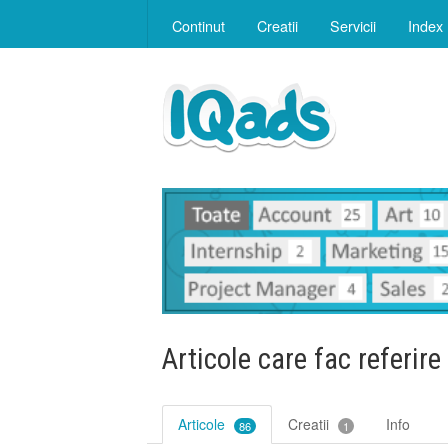
Continut
Creatii
Servicii
Index
Articole care fac referire
Articole
Creatii
Info
86
1