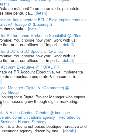
rești)
 ăsta se măsoară în ce nu se vede: proiectele
ies bine pentru că...
[detalii]
cialist Implementare BTL / Field Implementation
alist @ HexagonX (București)
m dintr-o hală...
[detalii]
ior Performance Marketing Specialist @ Zitec
romise: You choose how you'll work with us:
-first or at our offices in Timpuri...
[detalii]
nior SEO & GEO Specialist @ Zitec
romise: You choose how you'll work with us:
-first or at our offices in Timpuri...
[detalii]
 Account Executive @ TOTAL PR
litate de PR Account Executive, vei implementa
cte de comunicare corporate & consumer, în...
i]
ject Manager (Digital & eCommerce) @
njoy Group
 looking for a Digital Project Manager who enjoys
ng businesses grow through digital marketing...
i]
to & Video Content Creator @ boutique -
ive and communications agency | Recruited by
Business Human Strategy
lient is a Bucharest based boutique - creative and
nications agency, driven by one...
[detalii]