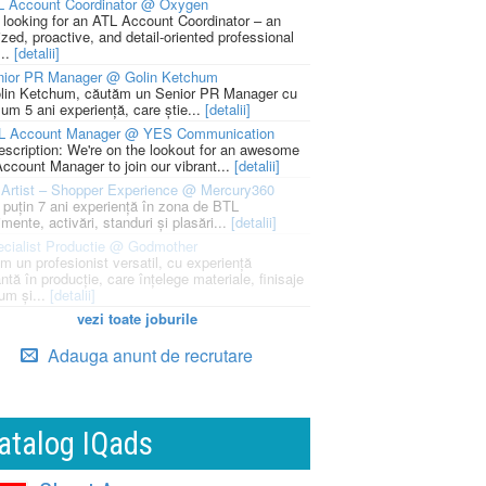
L Account Coordinator @ Oxygen
 looking for an ATL Account Coordinator – an
zed, proactive, and detail-oriented professional
...
[detalii]
nior PR Manager @ Golin Ketchum
lin Ketchum, căutăm un Senior PR Manager cu
um 5 ani experiență, care știe...
[detalii]
L Account Manager @ YES Communication
escription: We're on the lookout for an awesome
ccount Manager to join our vibrant...
[detalii]
Artist – Shopper Experience @ Mercury360
l puțin 7 ani experiență în zona de BTL
mente, activări, standuri și plasări...
[detalii]
cialist Productie @ Godmother
m un profesionist versatil, cu experiență
ntă în producție, care înțelege materiale, finisaje
um și...
[detalii]
vezi toate joburile
Adauga anunt de recrutare
atalog IQads