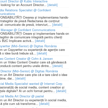
ount Director @ Kubis Interactive
 looking for an Account Director...
[detalii]
ia Relations Specialist @ Confident
unications
NSABILITĂȚI Crearea și implementarea hands-
strategiilor de presă Redactarea de conținut
ial: comunicate de presă, interviuri,...
[detalii]
 Manager @ Confident Communications
NSABILITĂȚI Creare și implementare hands-on
tegiilor de comunicare integrată pentru clienți
 B2C Implicare activă...
[detalii]
ywriter (Mid–Senior) @ Digitas România
m un Copywriter cu experiență de agenție care
ă o idee bună trebuie să...
[detalii]
deo Content Creator @ Cohn & Jansen
m un Video Content Creator care să gândească
 producă content pentru unele dintre...
[detalii]
 Director (Mid–Senior) @ Digitas România
m un Art Director care știe că e tare când o idee
bine, dar...
[detalii]
ial Media Specialist wanted @ Internet Corp
pasionat(ă) de social media, content creation și
țele digitale? Ai un ochi format pentru...
[detalii]
ial Media Art Director @ pastel
m un Art Director cu experiență în social media,
să știe cum să transforme...
[detalii]