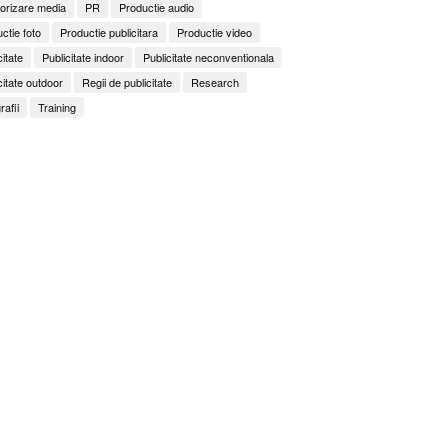
orizare media
PR
Productie audio
ctie foto
Productie publicitara
Productie video
citate
Publicitate indoor
Publicitate neconventionala
citate outdoor
Regii de publicitate
Research
rafii
Training