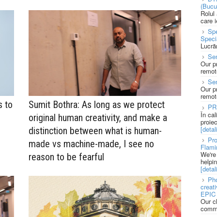
(Bucu
Rolul
care 
Spe
Speci
Lucră
Sen
Our p
remote
Se
Our p
remote
s to
Sumit Bothra: As long as we protect
PR
În ca
original human creativity, and make a
proie
[detali
distinction between what is human-
Pro
made vs machine-made, I see no
Flami
We're
reason to be fearful
helpi
[detali
Pho
creat
EPIC 
Our c
commu