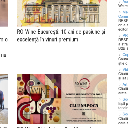
Acc
We’re
Med
Comm
RESPO
on a 
editor
m
RO-Wine București: 10 ani de pasiune și
PR
em o
excelență în vinuri premium
RESPO
a stra
e
B2B &
 nu
Cop
Căută
știe c
Vi
Căută
și să
Art
Căută
arată 
Soc
Ești 
tendin
Soc
Căută
care 