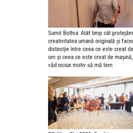
Sumit Bothra: Atât timp cât protejă
creativitatea umană originală și fac
distincție între ceea ce este creat d
om și ceea ce este creat de mașină,
văd niciun motiv să mă tem