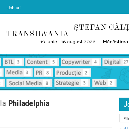
Job-uri
 la
Philadelphia
J
BT