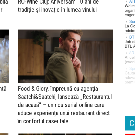
bilă
RO-Wine Cluj: Aniversăm 10 ani de
AT
We’re
ri
tradiție și inovație în lumea vinului
organi
eager
Se
La Go
minim
BT
Job d
BTL A
3D 
Ai ce
(eveni
Spe
Căută
releva
premi
nță
Food & Glory, împreună cu agenția
Saatchi&Saatchi, lansează „Restaurantul
de acasă” – un nou serial online care
aduce experiența unui restaurant direct
în confortul casei tale
C