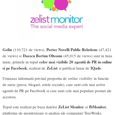
Golin
Porter Novelli Public Relations
(110,721 de views),
(47,421
Daescu Bortun Olteanu
de views) si
(45,015 de views) sunt in luna
celor mai vizibile 20 agentii de PR in online
iunie, primele in topul
si pe Facebook
ZeList
IQads
, realizat de
si publicat lunar de
.
Urmeaza informatii privind proportia de
online visibility
in functie
de surse (presa, bloguri, retele sociale), care sunt cele mai active
agentii de PR pe Facebook si care sunt cele mai populare postari ale
acestora.
ZeList Monitor
fbMonitor
Topul este realizat pe baza datelor
si
,
platforme de monitorizare si analiza ale companiei TreeWorks.