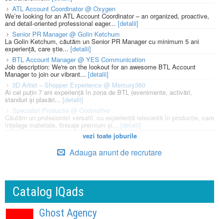
ATL Account Coordinator @ Oxygen
We’re looking for an ATL Account Coordinator – an organized, proactive,
and detail-oriented professional eager...
[detalii]
Senior PR Manager @ Golin Ketchum
La Golin Ketchum, căutăm un Senior PR Manager cu minimum 5 ani
experiență, care știe...
[detalii]
BTL Account Manager @ YES Communication
Job description: We're on the lookout for an awesome BTL Account
Manager to join our vibrant...
[detalii]
3D Artist – Shopper Experience @ Mercury360
Ai cel puțin 7 ani experiență în zona de BTL (evenimente, activări,
standuri și plasări...
[detalii]
Specialist Productie @ Godmother
Căutăm un profesionist versatil, cu experiență relevantă în producție, care
înțelege materiale, finisaje premium și...
[detalii]
vezi toate joburile
Adauga anunt de recrutare
Catalog IQads
Ghost Agency