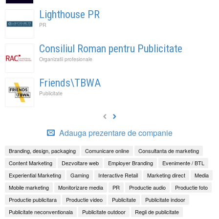
Lighthouse PR
PR
Consiliul Roman pentru Publicitate
Organizatii profesionale
Friends\TBWA
Publicitate
Adauga prezentare de companie
Branding, design, packaging
Comunicare online
Consultanta de marketing
Content Marketing
Dezvoltare web
Employer Branding
Evenimente / BTL
Experiential Marketing
Gaming
Interactive Retail
Marketing direct
Media
Mobile marketing
Monitorizare media
PR
Productie audio
Productie foto
Productie publicitara
Productie video
Publicitate
Publicitate indoor
Publicitate neconventionala
Publicitate outdoor
Regii de publicitate