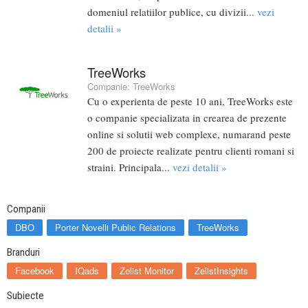
domeniul relatiilor publice, cu divizii...
vezi
detalii »
TreeWorks
Companie:
TreeWorks
Cu o experienta de peste 10 ani, TreeWorks este
o companie specializata in crearea de prezente
online si solutii web complexe, numarand peste
200 de proiecte realizate pentru clienti romani si
straini. Principala...
vezi detalii »
Companii
DBO
Porter Novelli Public Relations
TreeWorks
Branduri
Facebook
IQads
Zelist Monitor
ZelistInsights
Subiecte