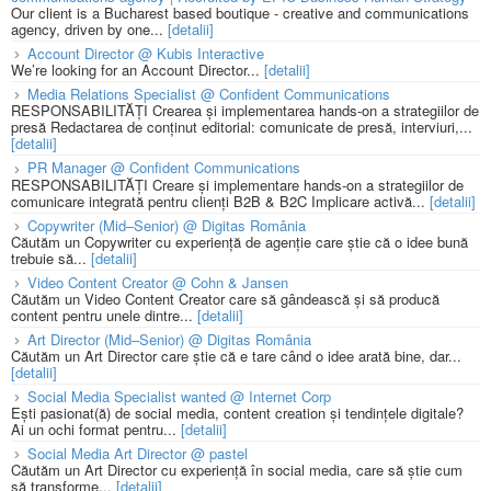
Our client is a Bucharest based boutique - creative and communications
agency, driven by one...
[detalii]
Account Director @ Kubis Interactive
We’re looking for an Account Director...
[detalii]
Media Relations Specialist @ Confident Communications
RESPONSABILITĂȚI Crearea și implementarea hands-on a strategiilor de
presă Redactarea de conținut editorial: comunicate de presă, interviuri,...
[detalii]
PR Manager @ Confident Communications
RESPONSABILITĂȚI Creare și implementare hands-on a strategiilor de
comunicare integrată pentru clienți B2B & B2C Implicare activă...
[detalii]
Copywriter (Mid–Senior) @ Digitas România
Căutăm un Copywriter cu experiență de agenție care știe că o idee bună
trebuie să...
[detalii]
Video Content Creator @ Cohn & Jansen
Căutăm un Video Content Creator care să gândească și să producă
content pentru unele dintre...
[detalii]
Art Director (Mid–Senior) @ Digitas România
Căutăm un Art Director care știe că e tare când o idee arată bine, dar...
[detalii]
Social Media Specialist wanted @ Internet Corp
Ești pasionat(ă) de social media, content creation și tendințele digitale?
Ai un ochi format pentru...
[detalii]
Social Media Art Director @ pastel
Căutăm un Art Director cu experiență în social media, care să știe cum
să transforme...
[detalii]