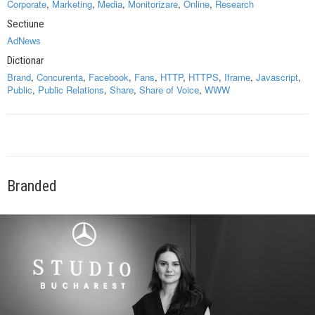
Corporate
,
Marketing
,
Media
,
Monitorizare
,
Online
,
Research
Sectiune
AdNews
Dictionar
Brand
,
Concurenta
,
Facebook
,
Fans
,
HTTP
,
HTTPS
,
Iframe
,
Javascript
,
Public
,
Public Relations
,
Share
,
Share of Voice
,
WWW
Branded