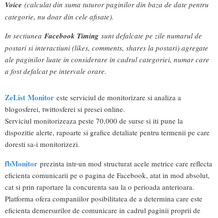
Voice
(calculat din suma tuturor paginilor din baza de date pentru
categorie, nu doar din cele afisate).
In sectiunea
Facebook Timing
sunt defalcate pe zile numarul de
postari si interactiuni (likes, comments, shares la postari) agregate
ale paginilor luate in considerare in cadrul categoriei, numar care
a fost defalcat pe intervale orare.
ZeList Monitor
este serviciul de monitorizare si analiza a
blogosferei, twittosferei si presei online.
Serviciul monitorizeaza peste 70,000 de surse si iti pune la
dispozitie alerte, rapoarte si grafice detaliate pentru termenii pe care
doresti sa-i monitorizezi.
fbMonitor
prezinta intr-un mod structurat acele metrice care reflecta
eficienta comunicarii pe o pagina de Facebook, atat in mod absolut,
cat si prin raportare la concurenta sau la o perioada anterioara.
Platforma ofera companiilor posibilitatea de a determina care este
eficienta demersurilor de comunicare in cadrul paginii proprii de