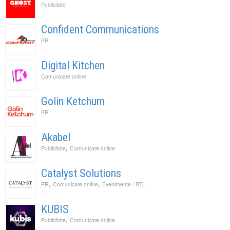
Publicitate
Confident Communications
PR
Digital Kitchen
Comunicare online
Golin Ketchum
PR
Akabel
,
Publicitate
Comunicare online
Catalyst Solutions
,
,
PR
Comunicare online
Evenimente / BTL
KUBIS
,
Publicitate
Comunicare online