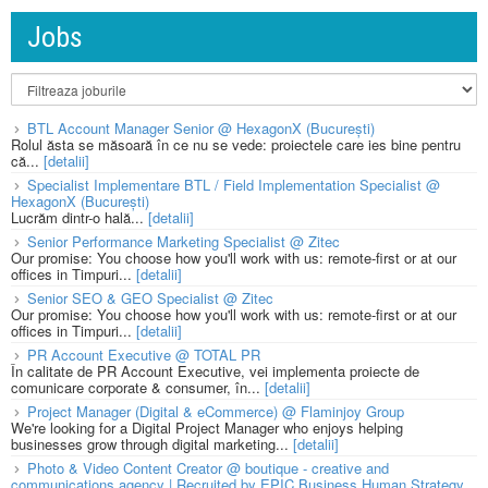
Jobs
BTL Account Manager Senior @ HexagonX (București)
Rolul ăsta se măsoară în ce nu se vede: proiectele care ies bine pentru
că...
[detalii]
Specialist Implementare BTL / Field Implementation Specialist @
HexagonX (București)
Lucrăm dintr-o hală...
[detalii]
Senior Performance Marketing Specialist @ Zitec
Our promise: You choose how you'll work with us: remote-first or at our
offices in Timpuri...
[detalii]
Senior SEO & GEO Specialist @ Zitec
Our promise: You choose how you'll work with us: remote-first or at our
offices in Timpuri...
[detalii]
PR Account Executive @ TOTAL PR
În calitate de PR Account Executive, vei implementa proiecte de
comunicare corporate & consumer, în...
[detalii]
Project Manager (Digital & eCommerce) @ Flaminjoy Group
We're looking for a Digital Project Manager who enjoys helping
businesses grow through digital marketing...
[detalii]
Photo & Video Content Creator @ boutique - creative and
communications agency | Recruited by EPIC Business Human Strategy