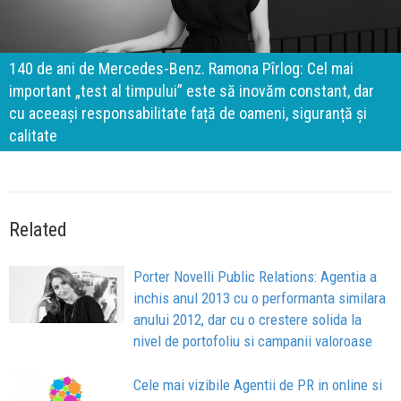
140 de ani de Mercedes-Benz. Ramona Pîrlog: Cel mai
important „test al timpului” este să inovăm constant, dar
cu aceeași responsabilitate față de oameni, siguranță și
calitate
Related
Porter Novelli Public Relations: Agentia a
inchis anul 2013 cu o performanta similara
anului 2012, dar cu o crestere solida la
nivel de portofoliu si campanii valoroase
Cele mai vizibile Agentii de PR in online si