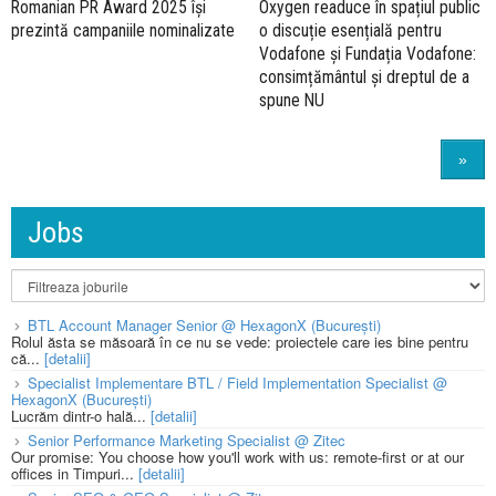
Romanian PR Award 2025 își
Oxygen readuce în spațiul public
prezintă campaniile nominalizate
o discuție esențială pentru
Vodafone și Fundația Vodafone:
consimțământul și dreptul de a
spune NU
»
Jobs
BTL Account Manager Senior @ HexagonX (București)
Rolul ăsta se măsoară în ce nu se vede: proiectele care ies bine pentru
că...
[detalii]
Specialist Implementare BTL / Field Implementation Specialist @
HexagonX (București)
Lucrăm dintr-o hală...
[detalii]
Senior Performance Marketing Specialist @ Zitec
Our promise: You choose how you'll work with us: remote-first or at our
offices in Timpuri...
[detalii]