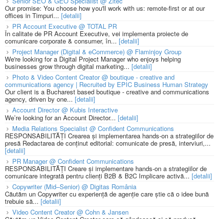
Senior SEO & GEO Specialist @ Zitec
Our promise: You choose how you'll work with us: remote-first or at our
offices in Timpuri...
[detalii]
PR Account Executive @ TOTAL PR
În calitate de PR Account Executive, vei implementa proiecte de
comunicare corporate & consumer, în...
[detalii]
Project Manager (Digital & eCommerce) @ Flaminjoy Group
We're looking for a Digital Project Manager who enjoys helping
businesses grow through digital marketing...
[detalii]
Photo & Video Content Creator @ boutique - creative and
communications agency | Recruited by EPIC Business Human Strategy
Our client is a Bucharest based boutique - creative and communications
agency, driven by one...
[detalii]
Account Director @ Kubis Interactive
We’re looking for an Account Director...
[detalii]
Media Relations Specialist @ Confident Communications
RESPONSABILITĂȚI Crearea și implementarea hands-on a strategiilor de
presă Redactarea de conținut editorial: comunicate de presă, interviuri,...
[detalii]
PR Manager @ Confident Communications
RESPONSABILITĂȚI Creare și implementare hands-on a strategiilor de
comunicare integrată pentru clienți B2B & B2C Implicare activă...
[detalii]
Copywriter (Mid–Senior) @ Digitas România
Căutăm un Copywriter cu experiență de agenție care știe că o idee bună
trebuie să...
[detalii]
Video Content Creator @ Cohn & Jansen