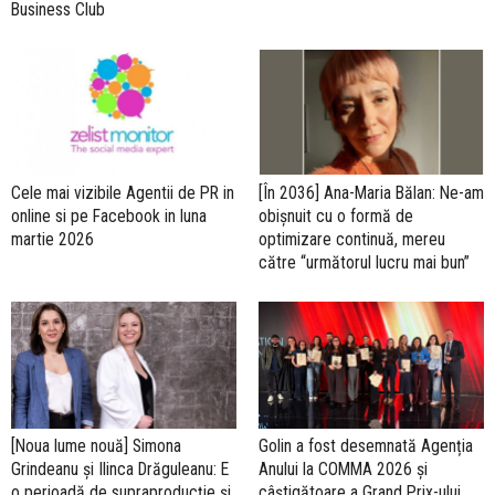
Business Club
Cele mai vizibile Agentii de PR in
[În 2036] Ana-Maria Bălan: Ne-am
online si pe Facebook in luna
obișnuit cu o formă de
martie 2026
optimizare continuă, mereu
către “următorul lucru mai bun”
[Noua lume nouă] Simona
Golin a fost desemnată Agenția
Grindeanu și Ilinca Drăguleanu: E
Anului la COMMA 2026 și
o perioadă de supraproducție și
câștigătoare a Grand Prix-ului