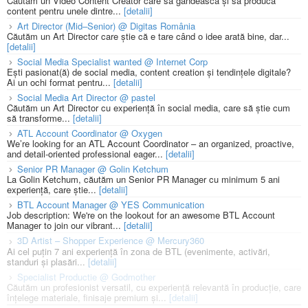
Căutăm un Video Content Creator care să gândească și să producă
content pentru unele dintre...
[detalii]
Art Director (Mid–Senior) @ Digitas România
Căutăm un Art Director care știe că e tare când o idee arată bine, dar...
[detalii]
Social Media Specialist wanted @ Internet Corp
Ești pasionat(ă) de social media, content creation și tendințele digitale?
Ai un ochi format pentru...
[detalii]
Social Media Art Director @ pastel
Căutăm un Art Director cu experiență în social media, care să știe cum
să transforme...
[detalii]
ATL Account Coordinator @ Oxygen
We’re looking for an ATL Account Coordinator – an organized, proactive,
and detail-oriented professional eager...
[detalii]
Senior PR Manager @ Golin Ketchum
La Golin Ketchum, căutăm un Senior PR Manager cu minimum 5 ani
experiență, care știe...
[detalii]
BTL Account Manager @ YES Communication
Job description: We're on the lookout for an awesome BTL Account
Manager to join our vibrant...
[detalii]
3D Artist – Shopper Experience @ Mercury360
Ai cel puțin 7 ani experiență în zona de BTL (evenimente, activări,
standuri și plasări...
[detalii]
Specialist Productie @ Godmother
Căutăm un profesionist versatil, cu experiență relevantă în producție, care
înțelege materiale, finisaje premium și...
[detalii]