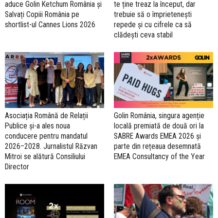
aduce Golin Ketchum România și
te ține treaz la început, dar
Salvați Copiii România pe
trebuie să o împrietenești
shortlist-ul Cannes Lions 2026
repede și cu cifrele ca să
clădești ceva stabil
Asociația Română de Relații
Golin România, singura agenție
Publice și-a ales noua
locală premiată de două ori la
conducere pentru mandatul
SABRE Awards EMEA 2026 și
2026–2028. Jurnalistul Răzvan
parte din rețeaua desemnată
Mitroi se alătură Consiliului
EMEA Consultancy of the Year
Director