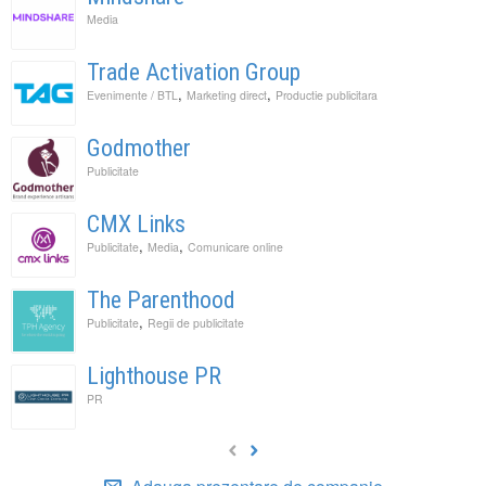
Media
Trade Activation Group
,
,
Evenimente / BTL
Marketing direct
Productie publicitara
Godmother
Publicitate
CMX Links
,
,
Publicitate
Media
Comunicare online
The Parenthood
,
Publicitate
Regii de publicitate
Lighthouse PR
PR