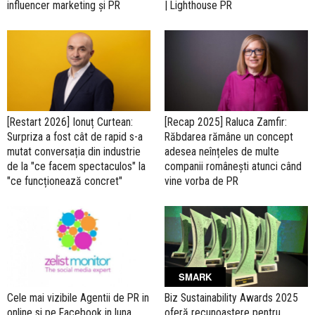
influencer marketing și PR
| Lighthouse PR
[Restart 2026] Ionuț Curtean:
[Recap 2025] Raluca Zamfir:
Surpriza a fost cât de rapid s-a
Răbdarea rămâne un concept
mutat conversația din industrie
adesea neînțeles de multe
de la "ce facem spectaculos" la
companii românești atunci când
"ce funcționează concret"
vine vorba de PR
SMARK
Cele mai vizibile Agentii de PR in
Biz Sustainability Awards 2025
online si pe Facebook in luna
oferă recunoaștere pentru