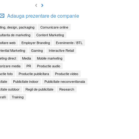
Adauga prezentare de companie
ing, design, packaging
Comunicare online
ltanta de marketing
Content Marketing
oltare web
Employer Branding
Evenimente / BTL
iential Marketing
Gaming
Interactive Retail
ting direct
Media
Mobile marketing
orizare media
PR
Productie audio
ctie foto
Productie publicitara
Productie video
citate
Publicitate indoor
Publicitate neconventionala
citate outdoor
Regii de publicitate
Research
rafii
Training