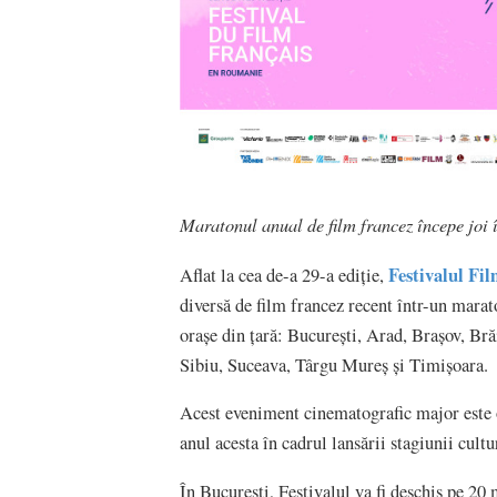
Maratonul anual de film francez începe joi î
Festivalul Fi
Aflat la cea de-a 29-a ediție,
diversă de film francez recent într-un marat
orașe din țară: București, Arad, Brașov, Br
Sibiu, Suceava, Târgu Mureș și Timișoara.
Acest eveniment cinematografic major este o
anul acesta în cadrul lansării stagiunii 
În București, Festivalul va fi deschis pe 20