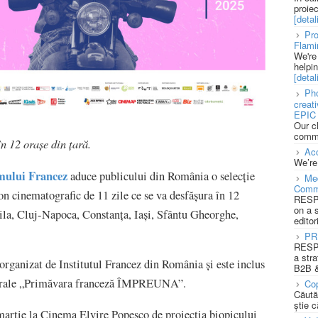
proie
[detali
Pro
Flami
We're
helpi
[detali
Pho
creat
EPIC 
Our c
commu
n 12 orașe din țară.
Acc
We’re
lmului Francez
aduce publicului din România o selecție
Med
Comm
on cinematografic de 11 zile ce se va desfășura în 12
RESPO
on a 
ăila, Cluj-Napoca, Constanța, Iași, Sfântu Gheorghe,
editor
PR
RESPO
a stra
rganizat de Institutul Francez din România și este inclus
B2B &
culturale „Primăvara franceză ÎMPREUNA”.
Cop
Căută
știe c
 martie la Cinema Elvire Popesco de proiecția biopicului