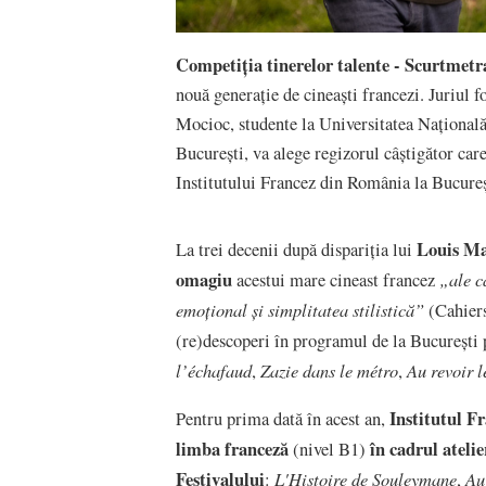
Competiția tinerelor talente - Scurtmetr
nouă generație de cineaști francezi. Juriul
Mocioc, studente la Universitatea Națională
București, va alege regizorul câștigător car
Institutului Francez din România la Bucureș
Louis Ma
La trei decenii după dispariția lui
omagiu
„ale c
acestui mare cineast francez
emoțional și simplitatea stilistică”
(Cahiers
(re)descoperi în programul de la București p
l’échafaud
Zazie dans le métro
Au revoir l
,
,
Institutul F
Pentru prima dată în acest an,
limba franceză
în cadrul atelie
(nivel B1)
Festivalului
L'Histoire de Souleymane
Au
:
,