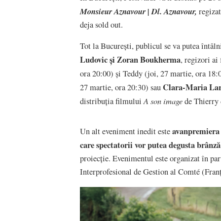
Monsieur Aznavour | Dl. Aznavour,
regizat
deja sold out.
Tot la București, publicul se va putea întâlni
Ludovic și Zoran Boukherma
, regizori ai
ora 20:00) și Teddy (joi, 27 martie, ora 18:
Clara-Maria Lar
27 martie, ora 20:30) sau
A son image
distribuția filmului
de Thierry 
avanpremiera
Un alt eveniment inedit este
care spectatorii vor putea degusta brânz
proiecție. Evenimentul este organizat în pa
Interprofesional de Gestion al Comté (Fran