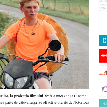
Căută
releva
premi
C
ilor, la proiecția filmului
Trois Amies
(de la Cinema
vea parte de câteva surprize olfactive oferite de Notorious