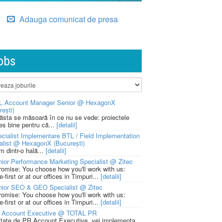
Adauga comunicat de presa
obs
L Account Manager Senior @ HexagonX
rești)
 ăsta se măsoară în ce nu se vede: proiectele
ies bine pentru că...
[detalii]
cialist Implementare BTL / Field Implementation
alist @ HexagonX (București)
m dintr-o hală...
[detalii]
ior Performance Marketing Specialist @ Zitec
romise: You choose how you'll work with us:
-first or at our offices in Timpuri...
[detalii]
nior SEO & GEO Specialist @ Zitec
romise: You choose how you'll work with us:
-first or at our offices in Timpuri...
[detalii]
 Account Executive @ TOTAL PR
litate de PR Account Executive, vei implementa