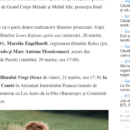
Vi
Căută
 de Grand Corps Malade și Mehdi Idir, proiecția fiind
și să
Art
Căută
arată 
 cu o parte dintre realizatorii filmelor proiectate: frații
Soc
Leurs Enfants après eux
 filmelor
(miercuri, 26 martie,
Ești 
tendin
Mareike Engelhardt
Rabia
00),
, regizoarea filmului
(joi,
Soc
edo și Marc Antonu Mozziconacci
Căută
, actori din
care 
de Peretti (sâmbătă, 29 martie, ora 17:00).
AT
We’re
organi
eager
 filmului
la
Vingt Dieux
de vineri, 21 martie, ora 17:30,
Se
ă Comté
în Atriumul Institutului Francez înainte de
La Go
minim
rteneriat cu Les Amis de la Fête (București) și Comitetul
BT
Job d
ța).
BTL A
3D 
Ai ce
(eveni
Spe