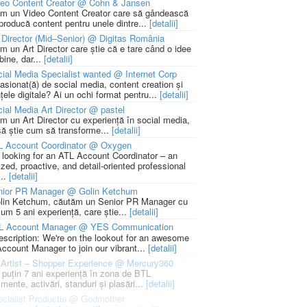
deo Content Creator @ Cohn & Jansen
m un Video Content Creator care să gândească
 producă content pentru unele dintre...
[detalii]
 Director (Mid–Senior) @ Digitas România
m un Art Director care știe că e tare când o idee
bine, dar...
[detalii]
ial Media Specialist wanted @ Internet Corp
pasionat(ă) de social media, content creation și
țele digitale? Ai un ochi format pentru...
[detalii]
ial Media Art Director @ pastel
m un Art Director cu experiență în social media,
să știe cum să transforme...
[detalii]
L Account Coordinator @ Oxygen
 looking for an ATL Account Coordinator – an
zed, proactive, and detail-oriented professional
...
[detalii]
nior PR Manager @ Golin Ketchum
lin Ketchum, căutăm un Senior PR Manager cu
um 5 ani experiență, care știe...
[detalii]
L Account Manager @ YES Communication
escription: We're on the lookout for an awesome
ccount Manager to join our vibrant...
[detalii]
Artist – Shopper Experience @ Mercury360
l puțin 7 ani experiență în zona de BTL
mente, activări, standuri și plasări...
[detalii]
cialist Productie @ Godmother