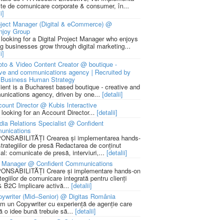
cte de comunicare corporate & consumer, în...
i]
ject Manager (Digital & eCommerce) @
njoy Group
 looking for a Digital Project Manager who enjoys
ng businesses grow through digital marketing...
i]
to & Video Content Creator @ boutique -
ive and communications agency | Recruited by
Business Human Strategy
lient is a Bucharest based boutique - creative and
nications agency, driven by one...
[detalii]
ount Director @ Kubis Interactive
 looking for an Account Director...
[detalii]
ia Relations Specialist @ Confident
unications
NSABILITĂȚI Crearea și implementarea hands-
strategiilor de presă Redactarea de conținut
ial: comunicate de presă, interviuri,...
[detalii]
 Manager @ Confident Communications
NSABILITĂȚI Creare și implementare hands-on
tegiilor de comunicare integrată pentru clienți
 B2C Implicare activă...
[detalii]
ywriter (Mid–Senior) @ Digitas România
m un Copywriter cu experiență de agenție care
ă o idee bună trebuie să...
[detalii]