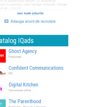
m un profesionist versatil, cu experiență
ntă în producție, care înțelege materiale, finisaje
um și...
[detalii]
vezi toate joburile
Adauga anunt de recrutare
atalog IQads
Ghost Agency
Publicitate
Confident Communications
PR
Digital Kitchen
Comunicare online
The Parenthood
,
Publicitate
Regii de publicitate