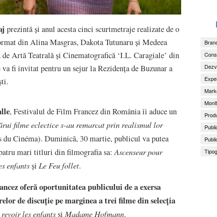
aj
prezintă și anul acesta cinci scurtmetraje realizate de o
 format din Alina Masgras, Dakota Tutunaru și Medeea
Brand
 de Artă Teatrală și Cinematografică ‘I.L. Caragiale’ din
Consu
Dezv
e va fi invitat pentru un sejur la Rezidența de Buzunar a
Exper
ti.
Marke
Monit
lle
, Festivalul de Film Francez din România îi aduce un
Produ
ărui filme eclectice s-au remarcat prin realismul lor
Publi
 du Cinéma). Duminică, 30 martie, publicul va putea
Publi
Ascenseur pour
atru mari titluri din filmografia sa:
Tipog
es enfants
Le Feu follet
și
.
rancez oferă oportunitatea publicului de a exersa
relor de discuție pe marginea a trei filme din selecția
 revoir les enfants
Madame Hofmann
și
.