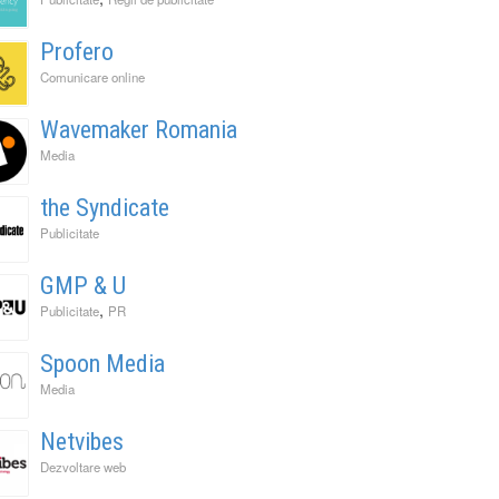
Profero
Comunicare online
Wavemaker Romania
Media
the Syndicate
Publicitate
GMP & U
,
Publicitate
PR
Spoon Media
Media
Netvibes
Dezvoltare web