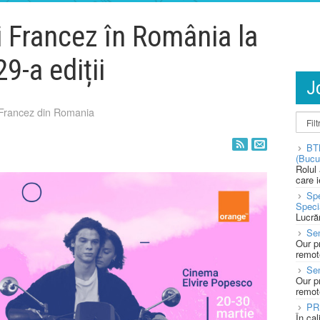
i Francez în România la
29-a ediții
J
l Francez din Romania
BT
(Bucu
Rolul
care 
Spe
Speci
Lucră
Sen
Our p
remote
Se
Our p
remote
PR
În ca