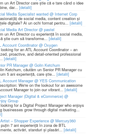
m un Art Director care știe că e tare când o idee
bine, dar...
[detalii]
ial Media Specialist wanted @ Internet Corp
pasionat(ă) de social media, content creation și
țele digitale? Ai un ochi format pentru...
[detalii]
ial Media Art Director @ pastel
m un Art Director cu experiență în social media,
să știe cum să transforme...
[detalii]
L Account Coordinator @ Oxygen
 looking for an ATL Account Coordinator – an
zed, proactive, and detail-oriented professional
...
[detalii]
nior PR Manager @ Golin Ketchum
lin Ketchum, căutăm un Senior PR Manager cu
um 5 ani experiență, care știe...
[detalii]
L Account Manager @ YES Communication
escription: We're on the lookout for an awesome
ccount Manager to join our vibrant...
[detalii]
ject Manager (Digital & eCommerce) @
njoy Group
 looking for a Digital Project Manager who enjoys
ng businesses grow through digital marketing...
i]
Artist – Shopper Experience @ Mercury360
l puțin 7 ani experiență în zona de BTL
mente, activări, standuri și plasări...
[detalii]