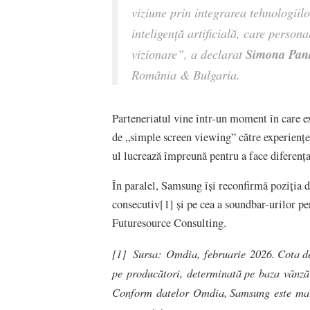
viziune prin integrarea tehnologiilo
inteligență artificială, care person
Simona Pan
vizionare”, a declarat
România & Bulgaria.
Parteneriatul vine într-un moment în care 
de „simple screen viewing” către experiențe 
ul lucrează împreună pentru a face diferența
În paralel, Samsung își reconfirmă poziția d
consecutiv[1] și pe cea a soundbar-urilor pe
Futuresource Consulting.
[1] Sursa: Omdia, februarie 2026. Cota de
pe producători, determinată pe baza vânză
Conform datelor Omdia, Samsung este marca