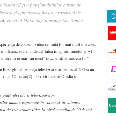
r Vision AI și a funcționalităților bazate pe
alizează și optimizează fiecare experiență de
C
ait
, Head of Marketing Samsung Electronics
experiența de consum video se mută tot mai mult din zona
multisenzoriale, unde calitatea imaginii, sunetul și AI-
 dintre „a urmări un meci” și „a simți atmosfera lui”.
e lider global pe piața televizoarelor pentru al 20-lea an
ntru al 12-lea an[2], potrivit datelor Omdia și
 piață globală a televizoarelor,
rilor anuale exprimate în volum și în valoare.
 de televizoare lider la nivel mondial de 20 de ani