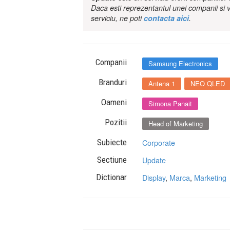
Daca esti reprezentantul unei companii si v
serviciu, ne poti
contacta aici
.
Companii
Samsung Electronics
Branduri
Antena 1
NEO QLED
Oameni
Simona Panait
Pozitii
Head of Marketing
Subiecte
Corporate
Sectiune
Update
Dictionar
Display
,
Marca
,
Marketing