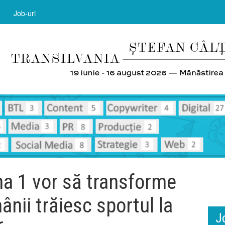
Job-uri
a 1 vor să transforme
nii trăiesc sportul la
J