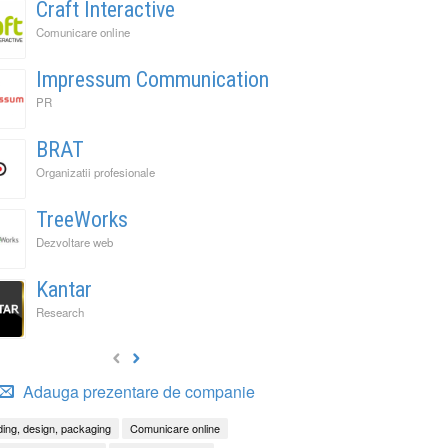
Craft Interactive
Comunicare online
Impressum Communication
PR
BRAT
Organizatii profesionale
TreeWorks
Dezvoltare web
Kantar
Research
Adauga prezentare de companie
ing, design, packaging
Comunicare online