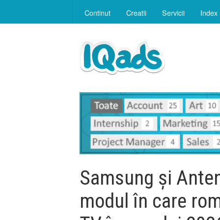
Continut
Creatii
Servicii
Index
Samsung și Anten
modul în care româ