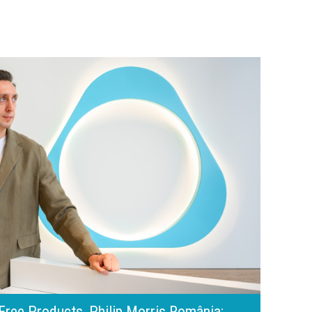
amona Pîrlog: Cel mai important „test al