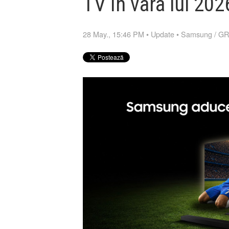
TV în vara lui 202
28 May., 15:46 PM
•
Update
•
Samsung
/
GR