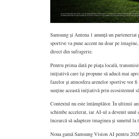
Samsung și Antena 1 anunță un parteneriat p
sportive va pune accent nu doar pe imagine, 
direct din sufragerie.
Pentru prima dată pe piața locală, transmisi
inițiativă care își propune să aducă mai apro
fazelor și atmosfera arenelor sportive vor 
susține această inițiativă prin ecosistemul s
Contextul nu este întâmplător. În ultimii an
schimbe accelerat, iar AI-ul a devenit unul 
încearcă să adapteze imaginea și sunetul la t
Noua gamă Samsung Vision AI pentru 202