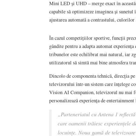
Mini LED și UHD – merge exact în această d
capabile să optimizeze imaginea și sunetul în
ajustarea automată a contrastului, culorilor 
În cazul competițiilor sportive, funcții p
gândite pentru a adapta automat experiența 
tribunelor este echilibrat mai natural, iar z
utilizatorul să simtă mai bine atmosfera tra
Dincolo de componenta tehnică, direcția pe
televizorului într-un sistem care înțelege con
Vision AI Companion, televizorul nu mai fu
personalizează experiența de entertainment î
„Parteneriatul cu Antena 1 reflect
care oamenii trăiesc experiențele d
locuințe. Noua gamă de televizoar