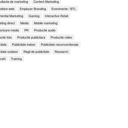
ltanta de marketing
Content Marketing
oltare web
Employer Branding
Evenimente / BTL
iential Marketing
Gaming
Interactive Retail
ting direct
Media
Mobile marketing
orizare media
PR
Productie audio
ctie foto
Productie publicitara
Productie video
citate
Publicitate indoor
Publicitate neconventionala
citate outdoor
Regii de publicitate
Research
rafii
Training