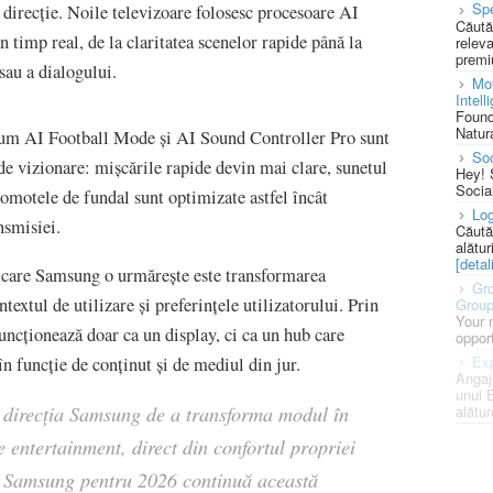
Spe
irecție. Noile televizoare folosesc procesoare AI
Căută
 timp real, de la claritatea scenelor rapide până la
releva
premi
sau a dialogului.
Mot
Intell
Found
Natura
recum AI Football Mode și AI Sound Controller Pro sunt
So
de vizionare: mișcările rapide devin mai clare, sunetul
Hey! 
Socia
gomotele de fundal sunt optimizate astfel încât
Log
nsmisiei.
Căută
alătur
[detali
 care Samsung o urmărește este transformarea
Gro
textul de utilizare și preferințele utilizatorului. Prin
Grou
Your 
ncționează doar ca un display, ci ca un hub care
opport
Exp
n funcție de conținut și de mediul din jur.
Angaj
unui 
alătur
ă direcția Samsung de a transforma modul în
e entertainment, direct din confortul propriei
e Samsung pentru 2026 continuă această