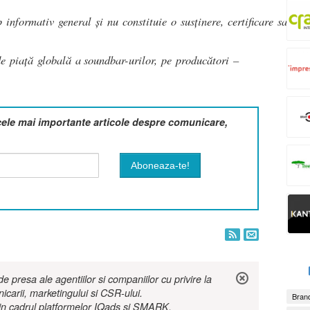
p informativ general și nu constituie o susținere, certificare sau
e piață globală a soundbar-urilor, pe producători –
cele mai importante articole despre comunicare,
 presa ale agentiilor si companiilor cu privire la
nicarii, marketingului si CSR-ului.
Brand
r in cadrul platformelor IQads si SMARK.