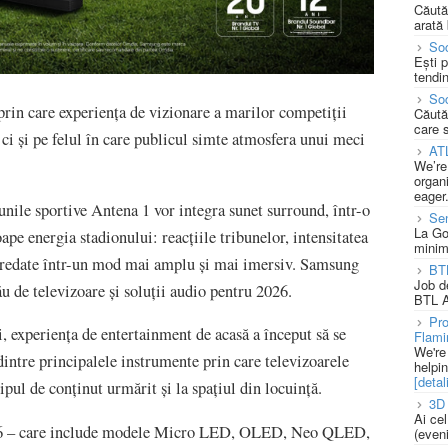
Căută
arată 
Soc
Ești 
tendin
Soc
rin care experiența de vizionare a marilor competiții
Căută
care 
ci și pe felul în care publicul simte atmosfera unui meci
AT
We’re
organi
eager
unile sportive Antena 1 vor integra sunet surround, într-o
Se
La Go
ape energia stadionului: reacțiile tribunelor, intensitatea
minim
fi redate într-un mod mai amplu și mai imersiv. Samsung
BT
Job d
ău de televizoare și soluții audio pentru 2026.
BTL A
Pro
i, experiența de entertainment de acasă a început să se
Flami
We're
dintre principalele instrumente prin care televizoarele
helpi
[detali
ipul de conținut urmărit și la spațiul din locuință.
3D 
Ai ce
6 – care include modele Micro LED, OLED, Neo QLED,
(eveni