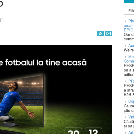
6
F+
Pho
creat
EPIC 
Our c
commu
Acc
We’re
Med
Comm
RESPO
on a 
editor
PR
RESPO
a stra
B2B &
Cop
Căută
știe c
Vi
Căută
și să
Art