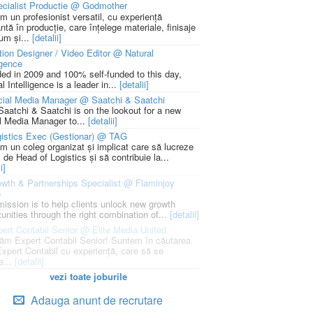
cialist Productie @ Godmother
m un profesionist versatil, cu experiență
ntă în producție, care înțelege materiale, finisaje
um și...
[detalii]
ion Designer / Video Editor @ Natural
igence
ed in 2009 and 100% self-funded to this day,
l Intelligence is a leader in...
[detalii]
cial Media Manager @ Saatchi & Saatchi
Saatchi & Saatchi is on the lookout for a new
l Media Manager to...
[detalii]
istics Exec (Gestionar) @ TAG
m un coleg organizat și implicat care să lucreze
i de Head of Logistics și să contribuie la...
i]
wth & Partnerships Specialist @ Flaminjoy
p
mission is to help clients unlock new growth
unities through the right combination of...
[detalii]
ert Contabil Senior @ Elite Media United
ăm Expert Contabil Senior! Suntem în căutarea
Expert Contabil cu experiență, care să se
e...
[detalii]
vezi toate joburile
Adauga anunt de recrutare