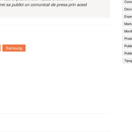
Consu
rei sa publici un comunicat de presa prin acest
Dezv
Exper
Marke
Monit
Produ
Publi
Samsung
Publi
Tipog