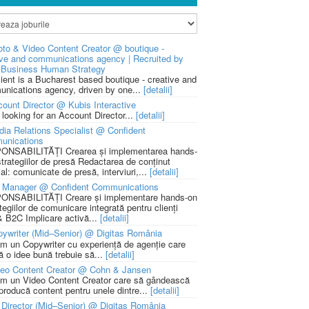
to & Video Content Creator @ boutique -
ive and communications agency | Recruited by
Business Human Strategy
lient is a Bucharest based boutique - creative and
nications agency, driven by one...
[detalii]
ount Director @ Kubis Interactive
 looking for an Account Director...
[detalii]
ia Relations Specialist @ Confident
unications
NSABILITĂȚI Crearea și implementarea hands-
strategiilor de presă Redactarea de conținut
ial: comunicate de presă, interviuri,...
[detalii]
 Manager @ Confident Communications
NSABILITĂȚI Creare și implementare hands-on
tegiilor de comunicare integrată pentru clienți
 B2C Implicare activă...
[detalii]
ywriter (Mid–Senior) @ Digitas România
m un Copywriter cu experiență de agenție care
ă o idee bună trebuie să...
[detalii]
deo Content Creator @ Cohn & Jansen
m un Video Content Creator care să gândească
 producă content pentru unele dintre...
[detalii]
 Director (Mid–Senior) @ Digitas România