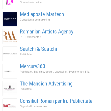
Comunicare online
Mediaposte Martech
Consultanta de marketing
Romanian Artists Agency
,
PR
Evenimente / BTL
Saatchi & Saatchi
Publicitate
Mercury360
,
,
Publicitate
Branding, design, packaging
Evenimente / BTL
The Mansion Advertising
Publicitate
Consiliul Roman pentru Publicitate
Organizatii profesionale