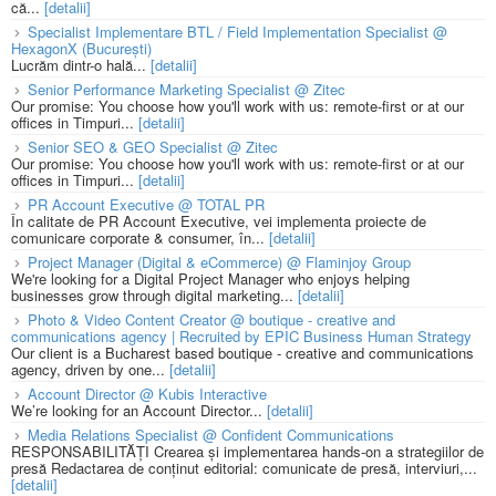
că...
[detalii]
Specialist Implementare BTL / Field Implementation Specialist @
HexagonX (București)
Lucrăm dintr-o hală...
[detalii]
Senior Performance Marketing Specialist @ Zitec
Our promise: You choose how you'll work with us: remote-first or at our
offices in Timpuri...
[detalii]
Senior SEO & GEO Specialist @ Zitec
Our promise: You choose how you'll work with us: remote-first or at our
offices in Timpuri...
[detalii]
PR Account Executive @ TOTAL PR
În calitate de PR Account Executive, vei implementa proiecte de
comunicare corporate & consumer, în...
[detalii]
Project Manager (Digital & eCommerce) @ Flaminjoy Group
We're looking for a Digital Project Manager who enjoys helping
businesses grow through digital marketing...
[detalii]
Photo & Video Content Creator @ boutique - creative and
communications agency | Recruited by EPIC Business Human Strategy
Our client is a Bucharest based boutique - creative and communications
agency, driven by one...
[detalii]
Account Director @ Kubis Interactive
We’re looking for an Account Director...
[detalii]
Media Relations Specialist @ Confident Communications
RESPONSABILITĂȚI Crearea și implementarea hands-on a strategiilor de
presă Redactarea de conținut editorial: comunicate de presă, interviuri,...
[detalii]