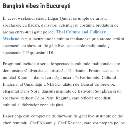
Bangkok vibes în București
În acest weekend, strada Edgar Quinet
se umple de artiști,
spectacole cu flăcări, dansatori autentici în costume brodate și de
Thai Culture and Culinary
aroma curry-ului gătit pe loc.
Weekend
este o incursiune în cultura thailandeză prin arome, artă și
spectacol, cu show-uri de gătit live, spectacole tradiționale și
spectacole T-Pop, sesiuni DJ.
Programul include o serie de spectacole culturale tradiționale care
demonstrează diversitatea artistică a Thailandei. Printre acestea se
numără Khon — dansul cu măști înscris în Patrimoniul Cultural
Imaterial al Umanității UNESCO, alături de Dansul Umbrelelor,
elegantul Dans Nora, dansuri inspirate de festivalul Songkran și un
spectacol dedicat Celor Patru Regiuni, care reflectă specificul
cultural al diferitelor zone ale țării.
Experiența este completată de show-uri de gătit live susținute de doi
chefi renumiți, Chef Nissara și Chef Kesinee, care vor prepara pe loc