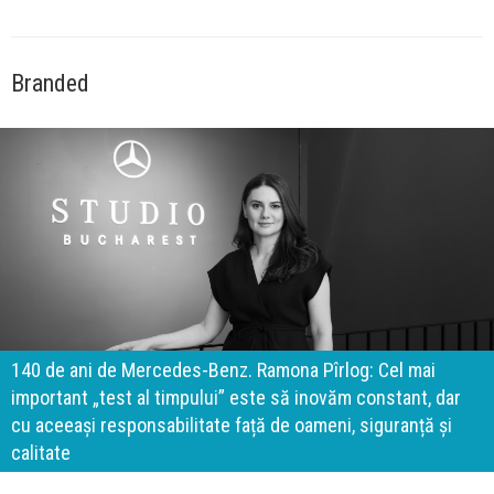
Branded
140 de ani de Mercedes-Benz. Ramona Pîrlog: Cel mai
important „test al timpului” este să inovăm constant, dar
cu aceeași responsabilitate față de oameni, siguranță și
calitate