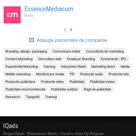
EssenceMediacom
Media
Adauga prezentare de companie
Branding, design, packaging
Comunicare online
Consultanta de marketing
Content Marketing
Dezvoltare web
Employer Branding
Evenimente / BTL
Experiential Marketing
Gaming
Interactive Retail
Marketing direct
Media
Mobile marketing
Monitorizare media
PR
Productie audio
Productie foto
Productie publicitara
Productie video
Publicitate
Publicitate indoor
Publicitate neconventionala
Publicitate outdoor
Regii de publicitate
Research
Tipografii
Training
IQads
Despre IQads
Parteneriate Media
Creative Start-Up Program