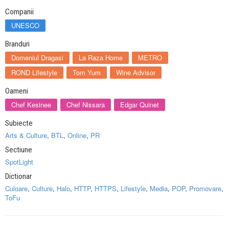
Companii
UNESCO
Branduri
Domeniul Dragasi
La Raza Home
METRO
ROND Lifestyle
Tom Yum
Wine Advisor
Oameni
Chef Kesinee
Chef Nissara
Edgar Quinet
Subiecte
Arts & Culture
,
BTL
,
Online
,
PR
Sectiune
SpotLight
Dictionar
Culoare
,
Culture
,
Halo
,
HTTP
,
HTTPS
,
Lifestyle
,
Media
,
POP
,
Promovare
,
ToFu