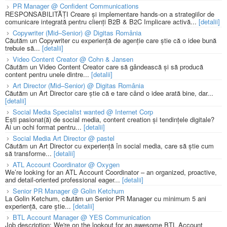
PR Manager @ Confident Communications
RESPONSABILITĂȚI Creare și implementare hands-on a strategiilor de
comunicare integrată pentru clienți B2B & B2C Implicare activă...
[detalii]
Copywriter (Mid–Senior) @ Digitas România
Căutăm un Copywriter cu experiență de agenție care știe că o idee bună
trebuie să...
[detalii]
Video Content Creator @ Cohn & Jansen
Căutăm un Video Content Creator care să gândească și să producă
content pentru unele dintre...
[detalii]
Art Director (Mid–Senior) @ Digitas România
Căutăm un Art Director care știe că e tare când o idee arată bine, dar...
[detalii]
Social Media Specialist wanted @ Internet Corp
Ești pasionat(ă) de social media, content creation și tendințele digitale?
Ai un ochi format pentru...
[detalii]
Social Media Art Director @ pastel
Căutăm un Art Director cu experiență în social media, care să știe cum
să transforme...
[detalii]
ATL Account Coordinator @ Oxygen
We’re looking for an ATL Account Coordinator – an organized, proactive,
and detail-oriented professional eager...
[detalii]
Senior PR Manager @ Golin Ketchum
La Golin Ketchum, căutăm un Senior PR Manager cu minimum 5 ani
experiență, care știe...
[detalii]
BTL Account Manager @ YES Communication
Job description: We're on the lookout for an awesome BTL Account