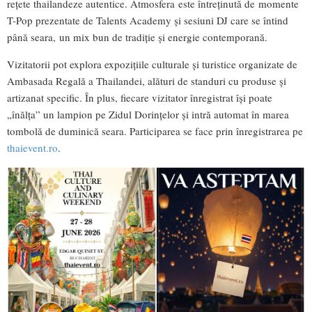
rețete thailandeze autentice. Atmosfera este întreținută de momente
T-Pop prezentate de Talents Academy și sesiuni DJ care se întind
până seara, un mix bun de tradiție și energie contemporană.
Vizitatorii pot explora expozițiile culturale și turistice organizate de
Ambasada Regală a Thailandei, alături de standuri cu produse și
artizanat specific. În plus, fiecare vizitator înregistrat își poate
„înălța” un lampion pe Zidul Dorințelor și intră automat în marea
tombolă de duminică seara. Participarea se face prin înregistrarea pe
thaievent.ro
.