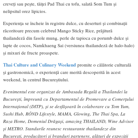
creveți sau pește, tăiței Pad Thai cu tofu, salată Som Tum și
nelipsitul orez lipicios.
Experiența se încheie în registru dulce, cu deserturi și combinații
răcoritoare precum celebrul Mango Sticky Rice, prăjitură
thailandeză din fasole mung, perle de tapioca cu porumb dulce și
lapte de cocos, Namkhaeng Sai (versiunea thailandeză de halo-halo)
și mixuri de fructe proaspete.
Thai Culture and Culinary Weekend
promite o călătorie culturală
și gastronomică, o experiență care merită descoperită în acest
weekend, în centrul Bucureștiului.
Evenimentul este organizat de Ambasada Regală a Thailandei la
București, împreună cu Departamentul de Promovare a Comerțului
Internațional (DITP), și se desfășoară în colaborare cu Tom Yum,
Sushi Hub, RÔND Lifestyle, MAMA, Glowing, The Thai Spa, La
Raza Home, Domeniul Drăgași, amazing THAILAND, Wine Advisor
și METRO. Standurile reunesc restaurante thailandeze din
București, producători și branduri partenere, alături de expoziții