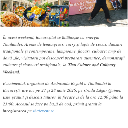
În acest weekend, Bucureștiul se întâlnește cu energia
Thailandei. Arome de lemongrass, curry și lapte de cocos, dansuri
tradiționale și contemporane, lampioane, flăcări, culoare: timp de
două zile, vizitatorii pot descoperi preparate autentice, demonstrații
culinare și show-uri tradiționale, la
Thai Culture and Culinary
Weekend.
Evenimentul, organizat de Ambasada Regală a Thailandei la
București, are loc pe
27 și 28 iunie 2026, pe strada Edgar Quinet.
Este gratuit și deschis tuturor, în fiecare zi de la ora 12:00 până la
23:00. Accesul se face pe bază de cod, primit gratuit la
înregistrarea pe
thaievent.ro
.