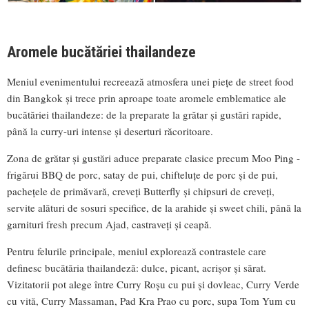
Aromele bucătăriei thailandeze
Meniul evenimentului recreează atmosfera unei piețe de street food
din Bangkok și trece prin aproape toate aromele emblematice ale
bucătăriei thailandeze: de la preparate la grătar și gustări rapide,
până la curry-uri intense și deserturi răcoritoare.
Zona de grătar și gustări aduce preparate clasice precum Moo Ping -
frigărui BBQ de porc, satay de pui, chifteluțe de porc și de pui,
pachețele de primăvară, creveți Butterfly și chipsuri de creveți,
servite alături de sosuri specifice, de la arahide și sweet chili, până la
garnituri fresh precum Ajad, castraveți și ceapă.
Pentru felurile principale, meniul explorează contrastele care
definesc bucătăria thailandeză: dulce, picant, acrișor și sărat.
Vizitatorii pot alege între Curry Roșu cu pui și dovleac, Curry Verde
cu vită, Curry Massaman, Pad Kra Prao cu porc, supa Tom Yum cu