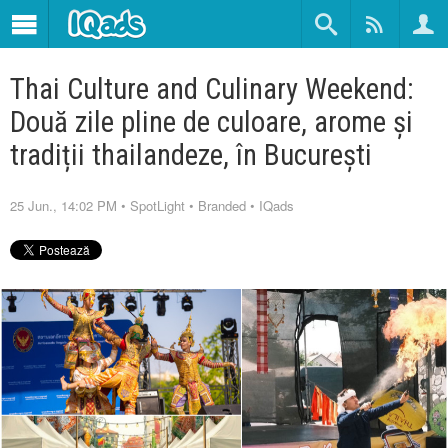
Thai Culture and Culinary Weekend:
Două zile pline de culoare, arome și
tradiții thailandeze, în București
25 Jun., 14:02 PM
•
SpotLight
•
Branded
•
IQads