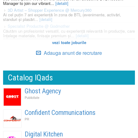
Manager to join our vibrant...
[detalii]
3D Artist – Shopper Experience @ Mercury360
Ai cel puțin 7 ani experiență în zona de BTL (evenimente, activări,
standuri și plasări...
[detalii]
Specialist Productie @ Godmother
Căutăm un profesionist versatil, cu experiență relevantă în producție, care
înțelege materiale, finisaje premium și...
[detalii]
vezi toate joburile
Adauga anunt de recrutare
Catalog IQads
Ghost Agency
Publicitate
Confident Communications
PR
Digital Kitchen