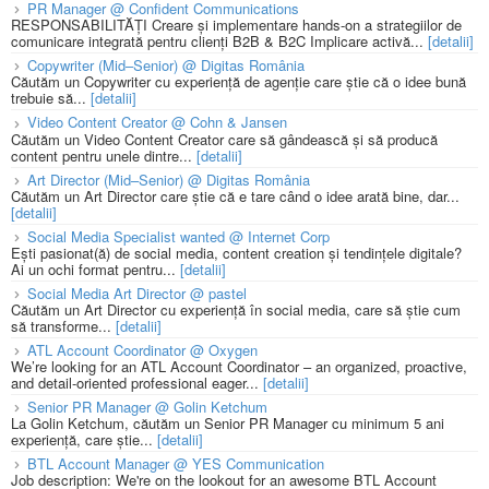
PR Manager @ Confident Communications
RESPONSABILITĂȚI Creare și implementare hands-on a strategiilor de
comunicare integrată pentru clienți B2B & B2C Implicare activă...
[detalii]
Copywriter (Mid–Senior) @ Digitas România
Căutăm un Copywriter cu experiență de agenție care știe că o idee bună
trebuie să...
[detalii]
Video Content Creator @ Cohn & Jansen
Căutăm un Video Content Creator care să gândească și să producă
content pentru unele dintre...
[detalii]
Art Director (Mid–Senior) @ Digitas România
Căutăm un Art Director care știe că e tare când o idee arată bine, dar...
[detalii]
Social Media Specialist wanted @ Internet Corp
Ești pasionat(ă) de social media, content creation și tendințele digitale?
Ai un ochi format pentru...
[detalii]
Social Media Art Director @ pastel
Căutăm un Art Director cu experiență în social media, care să știe cum
să transforme...
[detalii]
ATL Account Coordinator @ Oxygen
We’re looking for an ATL Account Coordinator – an organized, proactive,
and detail-oriented professional eager...
[detalii]
Senior PR Manager @ Golin Ketchum
La Golin Ketchum, căutăm un Senior PR Manager cu minimum 5 ani
experiență, care știe...
[detalii]
BTL Account Manager @ YES Communication
Job description: We're on the lookout for an awesome BTL Account