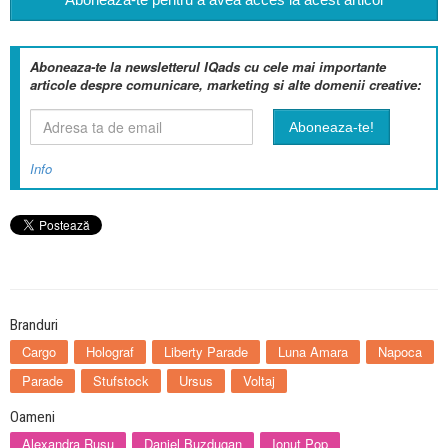
Aboneaza-te la newsletterul IQads cu cele mai importante
articole despre comunicare, marketing si alte domenii creative:
Info
Branduri
Cargo
Holograf
Liberty Parade
Luna Amara
Napoca
Parade
Stufstock
Ursus
Voltaj
Oameni
Alexandra Rusu
Daniel Buzdugan
Ionut Pop