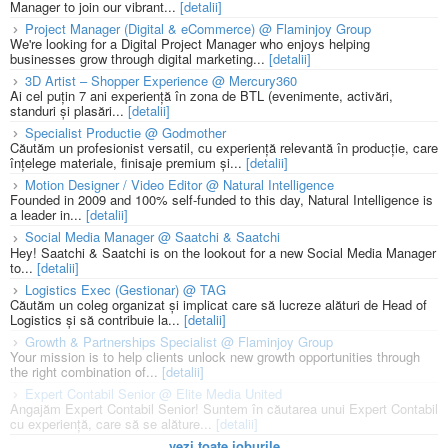
Manager to join our vibrant...
[detalii]
Project Manager (Digital & eCommerce) @ Flaminjoy Group
We're looking for a Digital Project Manager who enjoys helping
businesses grow through digital marketing...
[detalii]
3D Artist – Shopper Experience @ Mercury360
Ai cel puțin 7 ani experiență în zona de BTL (evenimente, activări,
standuri și plasări...
[detalii]
Specialist Productie @ Godmother
Căutăm un profesionist versatil, cu experiență relevantă în producție, care
înțelege materiale, finisaje premium și...
[detalii]
Motion Designer / Video Editor @ Natural Intelligence
Founded in 2009 and 100% self-funded to this day, Natural Intelligence is
a leader in...
[detalii]
Social Media Manager @ Saatchi & Saatchi
Hey! Saatchi & Saatchi is on the lookout for a new Social Media Manager
to...
[detalii]
Logistics Exec (Gestionar) @ TAG
Căutăm un coleg organizat și implicat care să lucreze alături de Head of
Logistics și să contribuie la...
[detalii]
Growth & Partnerships Specialist @ Flaminjoy Group
Your mission is to help clients unlock new growth opportunities through
the right combination of...
[detalii]
Expert Contabil Senior @ Elite Media United
Angajăm Expert Contabil Senior! Suntem în căutarea unui Expert Contabil
cu experiență, care să se alăture...
[detalii]
vezi toate joburile