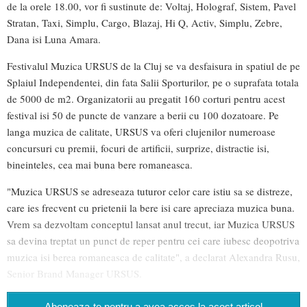
de la orele 18.00, vor fi sustinute de: Voltaj, Holograf, Sistem, Pavel
Stratan, Taxi, Simplu, Cargo, Blazaj, Hi Q, Activ, Simplu, Zebre,
Dana isi Luna Amara.
Festivalul Muzica URSUS de la Cluj se va desfaisura in spatiul de pe
Splaiul Independentei, din fata Salii Sporturilor, pe o suprafata totala
de 5000 de m2. Organizatorii au pregatit 160 corturi pentru acest
festival isi 50 de puncte de vanzare a berii cu 100 dozatoare. Pe
langa muzica de calitate, URSUS va oferi clujenilor numeroase
concursuri cu premii, focuri de artificii, surprize, distractie isi,
bineinteles, cea mai buna bere romaneasca.
"Muzica URSUS se adreseaza tuturor celor care istiu sa se distreze,
care ies frecvent cu prietenii la bere isi care apreciaza muzica buna.
Vrem sa dezvoltam conceptul lansat anul trecut, iar Muzica URSUS
sa devina treptat un punct de reper pentru cei care iubesc deopotriva
muzica isi berea romaneasca de calitate", a declarat Alexandra Rusu,
Senior Brand Manager URSUS.
Aboneaza-te pentru a avea acces la acest articol