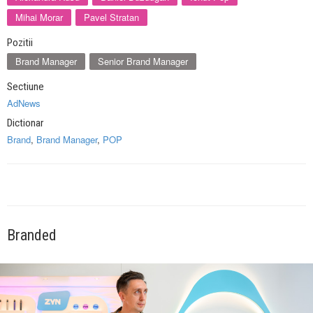
Mihai Morar
Pavel Stratan
Pozitii
Brand Manager
Senior Brand Manager
Sectiune
AdNews
Dictionar
Brand
,
Brand Manager
,
POP
Branded