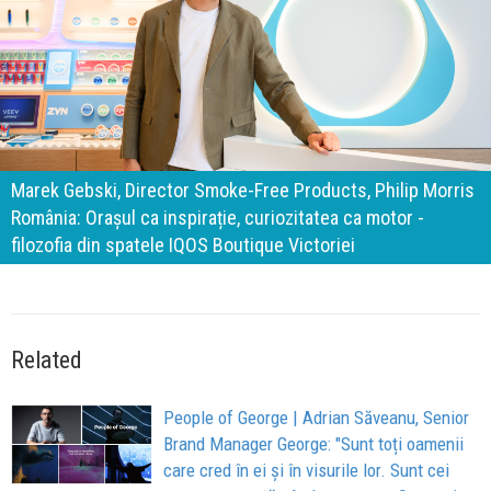
140 de ani de Mercedes-Benz. Ramona Pîrlog: Cel mai
important „test al timpului” este să inovăm constant, dar
cu aceeași responsabilitate față de oameni, siguranță și
calitate
Related
People of George | Adrian Săveanu, Senior
Brand Manager George: "Sunt toți oamenii
care cred în ei și în visurile lor. Sunt cei