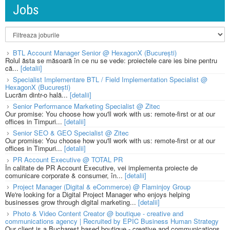
Jobs
BTL Account Manager Senior @ HexagonX (București)
Rolul ăsta se măsoară în ce nu se vede: proiectele care ies bine pentru
că...
[detalii]
Specialist Implementare BTL / Field Implementation Specialist @
HexagonX (București)
Lucrăm dintr-o hală...
[detalii]
Senior Performance Marketing Specialist @ Zitec
Our promise: You choose how you'll work with us: remote-first or at our
offices in Timpuri...
[detalii]
Senior SEO & GEO Specialist @ Zitec
Our promise: You choose how you'll work with us: remote-first or at our
offices in Timpuri...
[detalii]
PR Account Executive @ TOTAL PR
În calitate de PR Account Executive, vei implementa proiecte de
comunicare corporate & consumer, în...
[detalii]
Project Manager (Digital & eCommerce) @ Flaminjoy Group
We're looking for a Digital Project Manager who enjoys helping
businesses grow through digital marketing...
[detalii]
Photo & Video Content Creator @ boutique - creative and
communications agency | Recruited by EPIC Business Human Strategy
Our client is a Bucharest based boutique - creative and communications