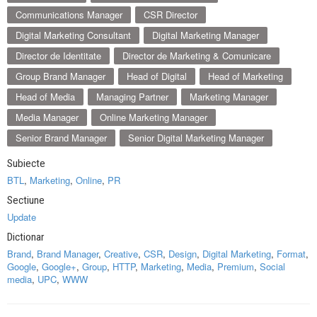
Communications Manager
CSR Director
Digital Marketing Consultant
Digital Marketing Manager
Director de Identitate
Director de Marketing & Comunicare
Group Brand Manager
Head of Digital
Head of Marketing
Head of Media
Managing Partner
Marketing Manager
Media Manager
Online Marketing Manager
Senior Brand Manager
Senior Digital Marketing Manager
Subiecte
BTL
,
Marketing
,
Online
,
PR
Sectiune
Update
Dictionar
Brand
,
Brand Manager
,
Creative
,
CSR
,
Design
,
Digital Marketing
,
Format
,
Google
,
Google+
,
Group
,
HTTP
,
Marketing
,
Media
,
Premium
,
Social
media
,
UPC
,
WWW