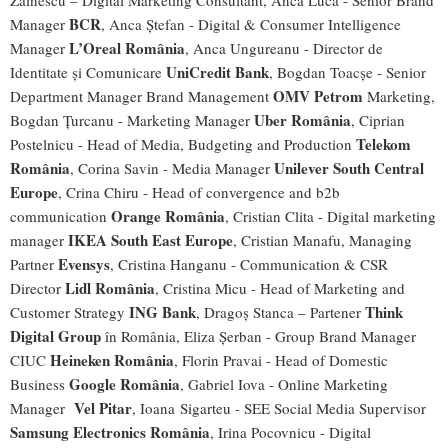
Zăinescu – Digital Marketing Consultant, Anca Luca - Senior Brand
BCR
Manager
, Anca Ştefan - Digital & Consumer Intelligence
L’Oreal România
Manager
, Anca Ungureanu - Director de
UniCredit Bank
Identitate și Comunicare
, Bogdan Toacșe - Senior
OMV Petrom
Department Manager Brand Management
Marketing,
Uber România
Bogdan Țurcanu - Marketing Manager
, Ciprian
Telekom
Postelnicu - Head of Media, Budgeting and Production
România
Unilever South Central
, Corina Savin - Media Manager
Europe
, Crina Chiru - Head of convergence and b2b
Orange România
communication
, Cristian Clita - Digital marketing
IKEA South East Europe
manager
, Cristian Manafu, Managing
Evensys
Partner
, Cristina Hanganu - Communication & CSR
Lidl România
Director
, Cristina Micu - Head of Marketing and
ING Bank
Think
Customer Strategy
, Dragoș Stanca – Partener
Digital Group
în România, Eliza Şerban - Group Brand Manager
Heineken România
CIUC
, Florin Pravai - Head of Domestic
Google România
Business
, Gabriel Iova - Online Marketing
Vel Pitar
Manager
, Ioana Sigarteu - SEE Social Media Supervisor
Samsung Electronics România
, Irina Pocovnicu - Digital