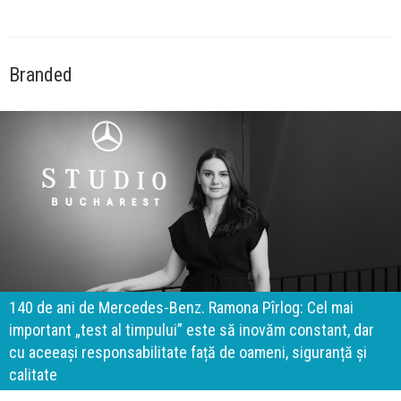
Branded
140 de ani de Mercedes-Benz. Ramona Pîrlog: Cel mai
important „test al timpului” este să inovăm constant, dar
cu aceeași responsabilitate față de oameni, siguranță și
calitate