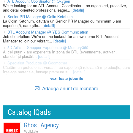
ATL Account Coordinator @ Oxygen
We’re looking for an ATL Account Coordinator – an organized, proactive,
and detail-oriented professional eager...
[detalii]
Senior PR Manager @ Golin Ketchum
La Golin Ketchum, căutăm un Senior PR Manager cu minimum 5 ani
experiență, care știe...
[detalii]
BTL Account Manager @ YES Communication
Job description: We're on the lookout for an awesome BTL Account
Manager to join our vibrant...
[detalii]
3D Artist – Shopper Experience @ Mercury360
Ai cel puțin 7 ani experiență în zona de BTL (evenimente, activări,
standuri și plasări...
[detalii]
Specialist Productie @ Godmother
Căutăm un profesionist versatil, cu experiență relevantă în producție, care
înțelege materiale, finisaje premium și...
[detalii]
vezi toate joburile
Adauga anunt de recrutare
Catalog IQads
Ghost Agency
Publicitate