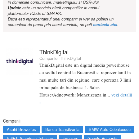
in domeniile comunicarii, marketingului si CSR-ului.
Update
este un serviciu oferit companiilor in cadrul
platformelor IQads si SMARK.
Daca esti reprezentantul unei companii si vrei sa publici un
comunicat de presa prin acest serviciu, ne poti
contacta aici
.
ThinkDigital
Companie:
ThinkDigital
ThinkDigital este un digital media powerhouse
cu sediul central la Bucuresti si reprezentanti in
mai multe tari din regiune, care opereaza 3 linii
principale de business: 1. Sales
House/Adnetwork: Monetizeaza in...
vezi detalii
»
Companii
Asahi Breweries
Banca Transilvania
BMW Auto Cobalcescu
British American Tobacco
Evensys
Google Romania