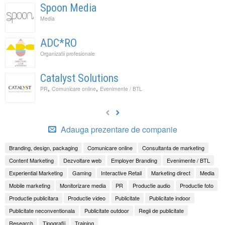
Spoon Media
Media
ADC*RO
Organizatii profesionale
Catalyst Solutions
,
,
PR
Comunicare online
Evenimente / BTL
Adauga prezentare de companie
Branding, design, packaging
Comunicare online
Consultanta de marketing
Content Marketing
Dezvoltare web
Employer Branding
Evenimente / BTL
Experiential Marketing
Gaming
Interactive Retail
Marketing direct
Media
Mobile marketing
Monitorizare media
PR
Productie audio
Productie foto
Productie publicitara
Productie video
Publicitate
Publicitate indoor
Publicitate neconventionala
Publicitate outdoor
Regii de publicitate
Research
Tipografii
Training