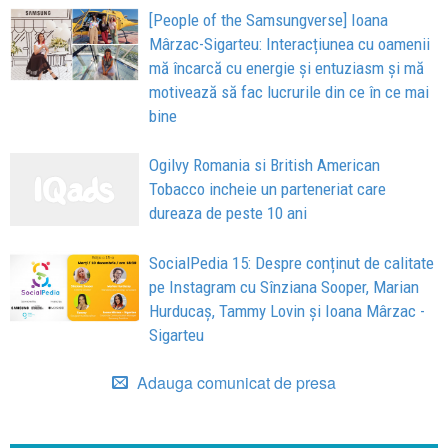
[People of the Samsungverse] Ioana
Mârzac-Sigarteu: Interacțiunea cu oamenii
mă încarcă cu energie și entuziasm și mă
motivează să fac lucrurile din ce în ce mai
bine
Ogilvy Romania si British American
Tobacco incheie un parteneriat care
dureaza de peste 10 ani
SocialPedia 15: Despre conținut de calitate
pe Instagram cu Sînziana Sooper, Marian
Hurducaș, Tammy Lovin și Ioana Mârzac -
Sigarteu
Adauga comunicat de presa