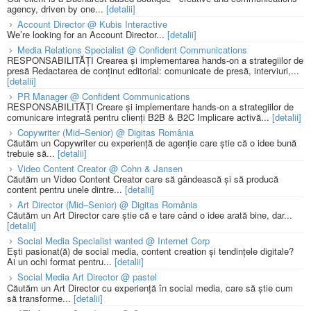
agency, driven by one...
[detalii]
Account Director @ Kubis Interactive
We’re looking for an Account Director...
[detalii]
Media Relations Specialist @ Confident Communications
RESPONSABILITĂȚI Crearea și implementarea hands-on a strategiilor de
presă Redactarea de conținut editorial: comunicate de presă, interviuri,...
[detalii]
PR Manager @ Confident Communications
RESPONSABILITĂȚI Creare și implementare hands-on a strategiilor de
comunicare integrată pentru clienți B2B & B2C Implicare activă...
[detalii]
Copywriter (Mid–Senior) @ Digitas România
Căutăm un Copywriter cu experiență de agenție care știe că o idee bună
trebuie să...
[detalii]
Video Content Creator @ Cohn & Jansen
Căutăm un Video Content Creator care să gândească și să producă
content pentru unele dintre...
[detalii]
Art Director (Mid–Senior) @ Digitas România
Căutăm un Art Director care știe că e tare când o idee arată bine, dar...
[detalii]
Social Media Specialist wanted @ Internet Corp
Ești pasionat(ă) de social media, content creation și tendințele digitale?
Ai un ochi format pentru...
[detalii]
Social Media Art Director @ pastel
Căutăm un Art Director cu experiență în social media, care să știe cum
să transforme...
[detalii]