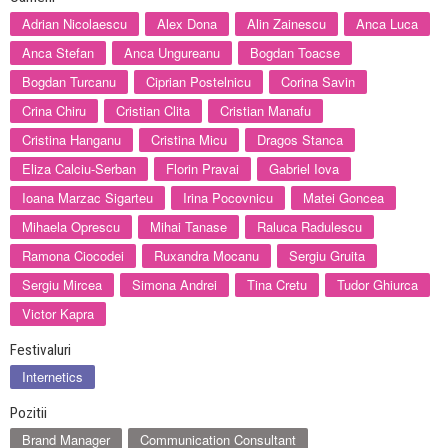
Adrian Nicolaescu
Alex Dona
Alin Zainescu
Anca Luca
Anca Stefan
Anca Ungureanu
Bogdan Toacse
Bogdan Turcanu
Ciprian Postelnicu
Corina Savin
Crina Chiru
Cristian Clita
Cristian Manafu
Cristina Hanganu
Cristina Micu
Dragos Stanca
Eliza Calciu-Serban
Florin Pravai
Gabriel Iova
Ioana Marzac Sigarteu
Irina Pocovnicu
Matei Goncea
Mihaela Oprescu
Mihai Tanase
Raluca Radulescu
Ramona Ciocodei
Ruxandra Mocanu
Sergiu Gruita
Sergiu Mircea
Simona Andrei
Tina Cretu
Tudor Ghiurca
Victor Kapra
Festivaluri
Internetics
Pozitii
Brand Manager
Communication Consultant