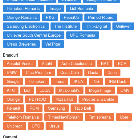
Heineken Romania
Image
Lidl Romania
Orange Romania
P&G
PepsiCo
Pernod Ricard
Samsung Electronics
The Institute
ThinkDigital
Unilever
Unilever South Central Europe
UPC Romania
Ursus Breweries
Vel Pitar
Branduri
Absolut Vodka
Asahi
Auto Cobalcescu
BAT
BCR
BMW
Ciuc Premium
Coca-Cola
Dacia
Dona
Google
Heineken
iFuse
IKEA
ING
ING Bank
KFC
Lidl
LUCA
McDonald's
Mega Image
OMV
Orange
PETROM
Pizza Hut
Procter & Gamble
Renault
ROM
Samsung
Taco Bell
Telekom Romania
TimesNewRoman
Timisoreana
Uber
Unicredit
UPC
Ursus
Oameni