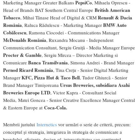
PepsiCo
Marketing Manager Greater Balkans
, Mihaela Oprescu -
British American
Head of Brands BAT Southern Central Europe
Tobacco
Renault & Dacia
, Mihai Tănase Head of Digital & CRM
România
BMW Auto
, Raluca Rădulescu - Marketing Manager
Cobălcescu
, Ramona Ciocodei - Communications Manager
McDonalds România
, Ruxandra Mocanu - Independent
Communication Consultant, Sergiu Gruiță - Media Manager Europe
Procter & Gamble
, Sergiu Mircea – Director Marketing si
Banca Transilvania
Comunicare
, Simona Andrei - Brand Manager
Pernod Ricard România
, Tina Creţu - Senior Digital Marketing
KFC, Pizza Hut & Taco Bell
Manager
, Tudor Ghiurcă - Senior
Ursus Breweries, subsidiara Asahi
Brand Manager Timişoreana
Breweries Europe LTD
, Victor Kapra - Consultant Social
Media, Matei Goncea - Senior Creative Excellence Manager Central
Coca-Cola.
& Eastern Europe at
Membrii juriului
Internetics
vor urmări o serie de criterii, precum:
conceptul şi strategia, integrarea în strategia de comunicare a
brandului, eficienţa, design-ul, interactivitatea sau conţinutul.