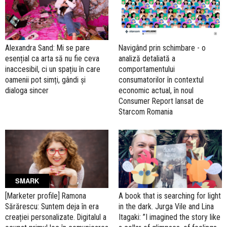
Alexandra Sand: Mi se pare
Navigând prin schimbare - o
esențial ca arta să nu fie ceva
analiză detaliată a
inaccesibil, ci un spațiu în care
comportamentului
oamenii pot simți, gândi și
consumatorilor în contextul
dialoga sincer
economic actual, în noul
Consumer Report lansat de
Starcom Romania
SMARK
[Marketer profile] Ramona
A book that is searching for light
Sărărescu: Suntem deja în era
in the dark. Jurga Vile and Lina
creației personalizate. Digitalul a
Itagaki: ”I imagined the story like