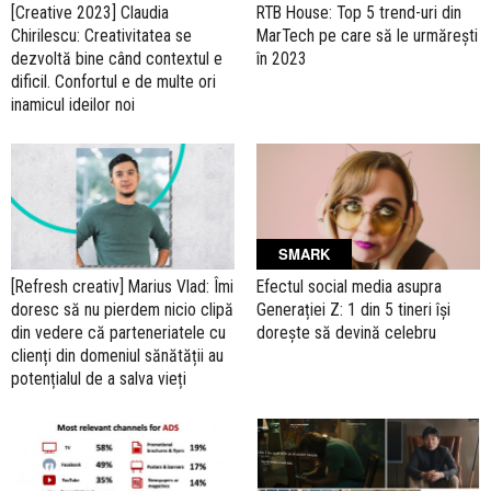
[Creative 2023] Claudia
RTB House: Top 5 trend-uri din
Chirilescu: Creativitatea se
MarTech pe care să le urmărești
dezvoltă bine când contextul e
în 2023
dificil. Confortul e de multe ori
inamicul ideilor noi
SMARK
[Refresh creativ] Marius Vlad: Îmi
Efectul social media asupra
doresc să nu pierdem nicio clipă
Generației Z: 1 din 5 tineri își
din vedere că parteneriatele cu
dorește să devină celebru
clienți din domeniul sănătății au
potențialul de a salva vieți