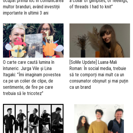
ocupat primul loc în comunicarea
a collar of glimpses, of feelings,
multor branduri, având investiții
of threads I had to knit”
importante în ultimii 3 ani
O carte care caută lumina în
[SoMe Update] Luana-Mali
întuneric. Jurga Vile și Lina
Roman: În social media, trebuie
Itagaki: ”Îmi imaginam povestea
să te comporți mai mult ca un
ca pe un colier de clipe, de
consumator obișnuit și mai puțin
sentimente, de fire pe care
ca un brand
trebuia să le tricotez”