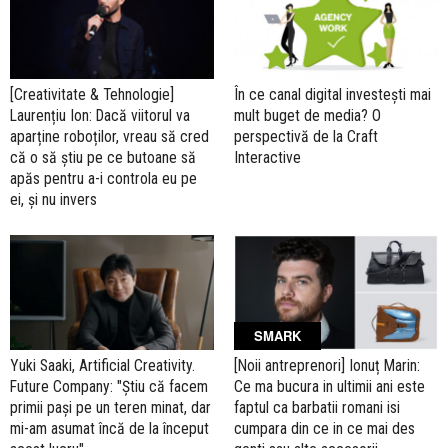
[Creativitate & Tehnologie]
În ce canal digital investești mai
Laurențiu Ion: Dacă viitorul va
mult buget de media? O
aparține roboților, vreau să cred
perspectivă de la Craft
că o să știu pe ce butoane să
Interactive
apăs pentru a-i controla eu pe
ei, și nu invers
SMARK
Yuki Saaki, Artificial Creativity.
[Noii antreprenori] Ionuț Marin:
Future Company: "Știu că facem
Ce ma bucura in ultimii ani este
primii pași pe un teren minat, dar
faptul ca barbatii romani isi
mi-am asumat încă de la început
cumpara din ce in ce mai des