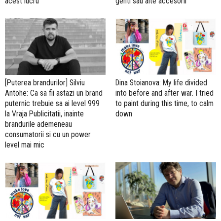
acest lucru"
genti sau alte accesorii
[Puterea brandurilor] Silviu
Dina Stoianova: My life divided
Antohe: Ca sa fii astazi un brand
into before and after war. I tried
puternic trebuie sa ai level 999
to paint during this time, to calm
la Vraja Publicitatii, inainte
down
brandurile ademeneau
consumatorii si cu un power
level mai mic