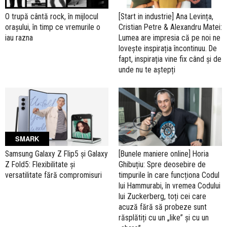
O trupă cântă rock, în mijlocul
[Start in industrie] Ana Levința,
orașului, în timp ce vremurile o
Cristian Petre & Alexandru Matei:
iau razna
Lumea are impresia că pe noi ne
lovește inspirația încontinuu. De
fapt, inspirația vine fix când și de
unde nu te aștepți
SMARK
Samsung Galaxy Z Flip5 și Galaxy
[Bunele maniere online] Horia
Z Fold5: Flexibilitate și
Ghibuțiu: Spre deosebire de
versatilitate fără compromisuri
timpurile în care funcționa Codul
lui Hammurabi, în vremea Codului
lui Zuckerberg, toți cei care
acuză fără să probeze sunt
răsplătiți cu un „like” și cu un