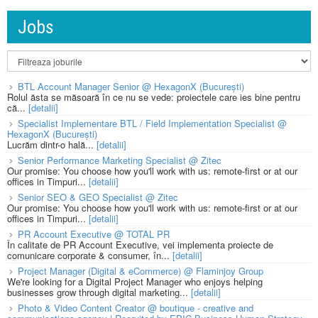
Jobs
BTL Account Manager Senior @ HexagonX (București)
Rolul ăsta se măsoară în ce nu se vede: proiectele care ies bine pentru
că...
[detalii]
Specialist Implementare BTL / Field Implementation Specialist @
HexagonX (București)
Lucrăm dintr-o hală...
[detalii]
Senior Performance Marketing Specialist @ Zitec
Our promise: You choose how you'll work with us: remote-first or at our
offices in Timpuri...
[detalii]
Senior SEO & GEO Specialist @ Zitec
Our promise: You choose how you'll work with us: remote-first or at our
offices in Timpuri...
[detalii]
PR Account Executive @ TOTAL PR
În calitate de PR Account Executive, vei implementa proiecte de
comunicare corporate & consumer, în...
[detalii]
Project Manager (Digital & eCommerce) @ Flaminjoy Group
We're looking for a Digital Project Manager who enjoys helping
businesses grow through digital marketing...
[detalii]
Photo & Video Content Creator @ boutique - creative and