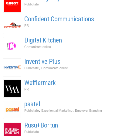
Publicitate
Confident Communications
PR
Digital Kitchen
Comunicare online
Inventive Plus
,
Publicitate
Comunicare online
Wefflermark
PR
pastel
,
,
Publicitate
Experiential Marketing
Employer Branding
Rusu+Bortun
Publicitate