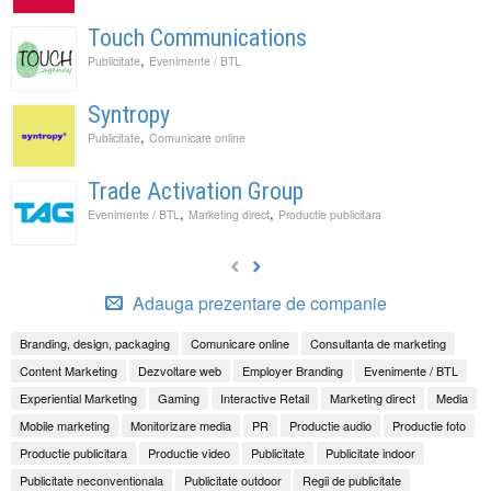
Touch Communications
,
Publicitate
Evenimente / BTL
Syntropy
,
Publicitate
Comunicare online
Trade Activation Group
,
,
Evenimente / BTL
Marketing direct
Productie publicitara
Adauga prezentare de companie
Branding, design, packaging
Comunicare online
Consultanta de marketing
Content Marketing
Dezvoltare web
Employer Branding
Evenimente / BTL
Experiential Marketing
Gaming
Interactive Retail
Marketing direct
Media
Mobile marketing
Monitorizare media
PR
Productie audio
Productie foto
Productie publicitara
Productie video
Publicitate
Publicitate indoor
Publicitate neconventionala
Publicitate outdoor
Regii de publicitate