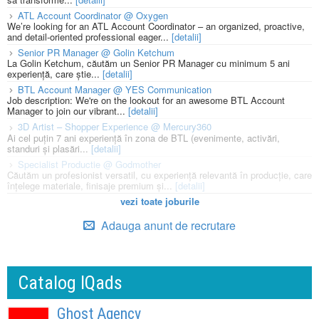
ATL Account Coordinator @ Oxygen
We’re looking for an ATL Account Coordinator – an organized, proactive,
and detail-oriented professional eager...
[detalii]
Senior PR Manager @ Golin Ketchum
La Golin Ketchum, căutăm un Senior PR Manager cu minimum 5 ani
experiență, care știe...
[detalii]
BTL Account Manager @ YES Communication
Job description: We're on the lookout for an awesome BTL Account
Manager to join our vibrant...
[detalii]
3D Artist – Shopper Experience @ Mercury360
Ai cel puțin 7 ani experiență în zona de BTL (evenimente, activări,
standuri și plasări...
[detalii]
Specialist Productie @ Godmother
Căutăm un profesionist versatil, cu experiență relevantă în producție, care
înțelege materiale, finisaje premium și...
[detalii]
vezi toate joburile
Adauga anunt de recrutare
Catalog IQads
Ghost Agency