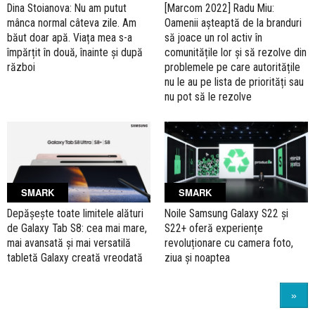
Dina Stoianova: Nu am putut
[Marcom 2022] Radu Miu:
mânca normal câteva zile. Am
Oamenii așteaptă de la branduri
băut doar apă. Viața mea s-a
să joace un rol activ în
împărțit în două, înainte și după
comunitățile lor și să rezolve din
război
problemele pe care autoritățile
nu le au pe lista de priorități sau
nu pot să le rezolve
SMARK
SMARK
Depășește toate limitele alături
Noile Samsung Galaxy S22 și
de Galaxy Tab S8: cea mai mare,
S22+ oferă experiențe
mai avansată și mai versatilă
revoluționare cu camera foto,
tabletă Galaxy creată vreodată
ziua și noaptea
»