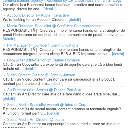
communications agency | Recruited by EPIC Business Human Strategy
Our client is a Bucharest based boutique - creative and communications
agency, driven by one...
[detalii]
Account Director @ Kubis Interactive
We’re looking for an Account Director...
[detalii]
Media Relations Specialist @ Confident Communications
RESPONSABILITĂȚI Crearea și implementarea hands-on a strategiilor de
presă Redactarea de conținut editorial: comunicate de presă, interviuri,...
[detalii]
PR Manager @ Confident Communications
RESPONSABILITĂȚI Creare și implementare hands-on a strategiilor de
comunicare integrată pentru clienți B2B & B2C Implicare activă...
[detalii]
Copywriter (Mid–Senior) @ Digitas România
Căutăm un Copywriter cu experiență de agenție care știe că o idee bună
trebuie să...
[detalii]
Video Content Creator @ Cohn & Jansen
Căutăm un Video Content Creator care să gândească și să producă
content pentru unele dintre...
[detalii]
Art Director (Mid–Senior) @ Digitas România
Căutăm un Art Director care știe că e tare când o idee arată bine, dar...
[detalii]
Social Media Specialist wanted @ Internet Corp
Ești pasionat(ă) de social media, content creation și tendințele digitale?
Ai un ochi format pentru...
[detalii]
Social Media Art Director @ pastel
Căutăm un Art Director cu experiență în social media, care să știe cum
să transforme...
[detalii]