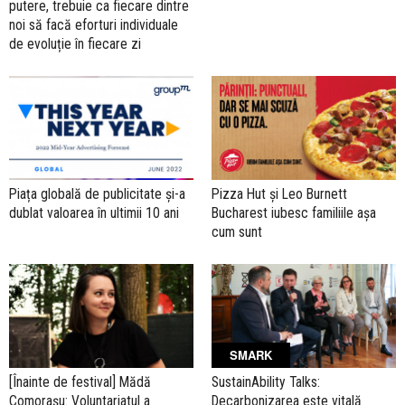
putere, trebuie ca fiecare dintre
noi să facă eforturi individuale
de evoluție în fiecare zi
Piața globală de publicitate și-a
Pizza Hut și Leo Burnett
dublat valoarea în ultimii 10 ani
Bucharest iubesc familiile așa
cum sunt
SMARK
[Înainte de festival] Mădă
SustainAbility Talks:
Comorașu: Voluntariatul a
Decarbonizarea este vitală