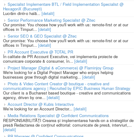
Specialist Implementare BTL / Field Implementation Specialist @
HexagonX (București)
Lucrăm dintr-o hală...
[detalii]
Senior Performance Marketing Specialist @ Zitec
Our promise: You choose how you'll work with us: remote-first or at our
offices in Timpuri...
[detalii]
Senior SEO & GEO Specialist @ Zitec
Our promise: You choose how you'll work with us: remote-first or at our
offices in Timpuri...
[detalii]
PR Account Executive @ TOTAL PR
În calitate de PR Account Executive, vei implementa proiecte de
comunicare corporate & consumer, în...
[detalii]
Project Manager (Digital & eCommerce) @ Flaminjoy Group
We're looking for a Digital Project Manager who enjoys helping
businesses grow through digital marketing...
[detalii]
Photo & Video Content Creator @ boutique - creative and
communications agency | Recruited by EPIC Business Human Strategy
Our client is a Bucharest based boutique - creative and communications
agency, driven by one...
[detalii]
Account Director @ Kubis Interactive
We’re looking for an Account Director...
[detalii]
Media Relations Specialist @ Confident Communications
RESPONSABILITĂȚI Crearea și implementarea hands-on a strategiilor de
presă Redactarea de conținut editorial: comunicate de presă, interviuri,...
[detalii]
PR Manager @ Confident Communications