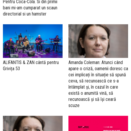
Pentru Coca-Cola. Si din primii
bani mi-am cumparat un scaun
directorial si un hamster
ALIFANTIS & ZAN cântă pentru
Amanda Coleman: Atunci când
Grivița 53
apare o criză, oamenii doresc ca
cei implicați în situație să spună
ceva, să recunoască ce s-a
întâmplat și, în cazul în care
există o anumită vină, să
recunoască și să își ceară
scuze