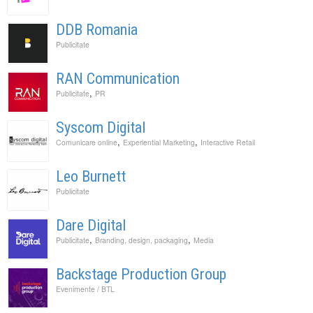
DDB Romania
Publicitate
RAN Communication
,
Publicitate
PR
Syscom Digital
,
,
Comunicare online
Experiential Marketing
Interactive Retail
Leo Burnett
Publicitate
Dare Digital
,
,
Publicitate
Branding, design, packaging
Media
Backstage Production Group
Evenimente / BTL