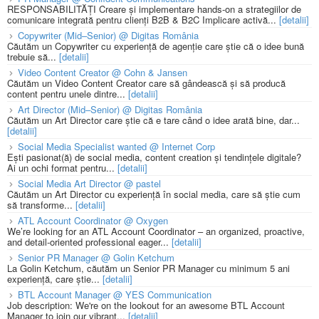
RESPONSABILITĂȚI Creare și implementare hands-on a strategiilor de
comunicare integrată pentru clienți B2B & B2C Implicare activă...
[detalii]
Copywriter (Mid–Senior) @ Digitas România
Căutăm un Copywriter cu experiență de agenție care știe că o idee bună
trebuie să...
[detalii]
Video Content Creator @ Cohn & Jansen
Căutăm un Video Content Creator care să gândească și să producă
content pentru unele dintre...
[detalii]
Art Director (Mid–Senior) @ Digitas România
Căutăm un Art Director care știe că e tare când o idee arată bine, dar...
[detalii]
Social Media Specialist wanted @ Internet Corp
Ești pasionat(ă) de social media, content creation și tendințele digitale?
Ai un ochi format pentru...
[detalii]
Social Media Art Director @ pastel
Căutăm un Art Director cu experiență în social media, care să știe cum
să transforme...
[detalii]
ATL Account Coordinator @ Oxygen
We’re looking for an ATL Account Coordinator – an organized, proactive,
and detail-oriented professional eager...
[detalii]
Senior PR Manager @ Golin Ketchum
La Golin Ketchum, căutăm un Senior PR Manager cu minimum 5 ani
experiență, care știe...
[detalii]
BTL Account Manager @ YES Communication
Job description: We're on the lookout for an awesome BTL Account
Manager to join our vibrant...
[detalii]