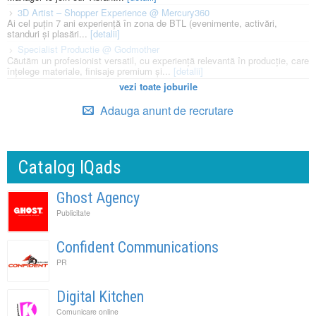
3D Artist – Shopper Experience @ Mercury360
Ai cel puțin 7 ani experiență în zona de BTL (evenimente, activări,
standuri și plasări...
[detalii]
Specialist Productie @ Godmother
Căutăm un profesionist versatil, cu experiență relevantă în producție, care
înțelege materiale, finisaje premium și...
[detalii]
vezi toate joburile
Adauga anunt de recrutare
Catalog IQads
Ghost Agency
Publicitate
Confident Communications
PR
Digital Kitchen
Comunicare online