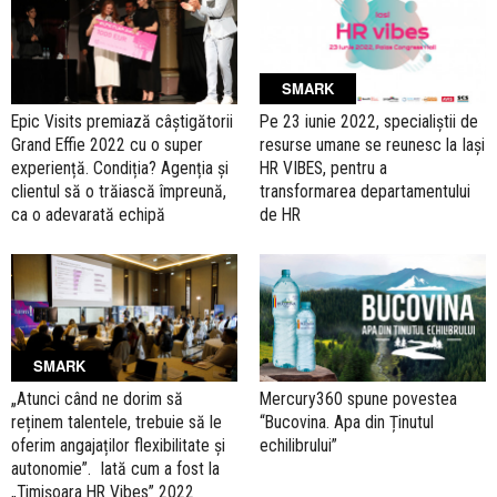
SMARK
Epic Visits premiază câștigătorii
Pe 23 iunie 2022, specialiștii de
Grand Effie 2022 cu o super
resurse umane se reunesc la Iași
experiență. Condiția? Agenția și
HR VIBES, pentru a
clientul să o trăiască împreună,
transformarea departamentului
ca o adevarată echipă
de HR
SMARK
„Atunci când ne dorim să
Mercury360 spune povestea
reținem talentele, trebuie să le
“Bucovina. Apa din Ținutul
oferim angajaților flexibilitate și
echilibrului”
autonomie”. Iată cum a fost la
„Timișoara HR Vibes” 2022