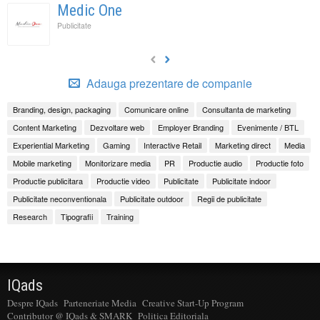
Medic One
Publicitate
Adauga prezentare de companie
Branding, design, packaging
Comunicare online
Consultanta de marketing
Content Marketing
Dezvoltare web
Employer Branding
Evenimente / BTL
Experiential Marketing
Gaming
Interactive Retail
Marketing direct
Media
Mobile marketing
Monitorizare media
PR
Productie audio
Productie foto
Productie publicitara
Productie video
Publicitate
Publicitate indoor
Publicitate neconventionala
Publicitate outdoor
Regii de publicitate
Research
Tipografii
Training
IQads
Despre IQads
Parteneriate Media
Creative Start-Up Program
Contributor @ IQads & SMARK
Politica Editoriala