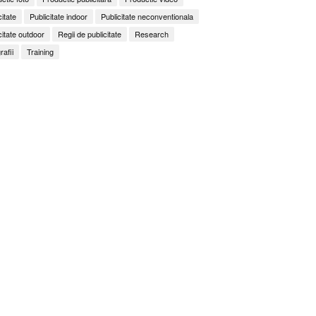
citate
Publicitate indoor
Publicitate neconventionala
citate outdoor
Regii de publicitate
Research
rafii
Training