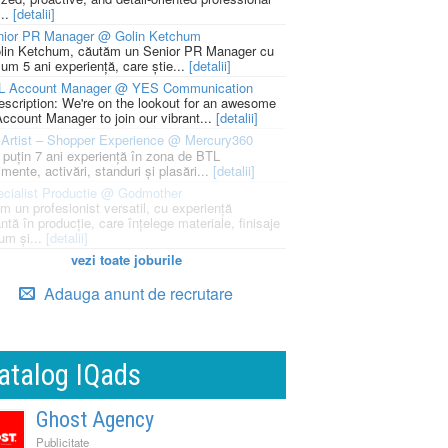
...
[detalii]
nior PR Manager @ Golin Ketchum
lin Ketchum, căutăm un Senior PR Manager cu
um 5 ani experiență, care știe...
[detalii]
L Account Manager @ YES Communication
escription: We're on the lookout for an awesome
ccount Manager to join our vibrant...
[detalii]
Artist – Shopper Experience @ Mercury360
l puțin 7 ani experiență în zona de BTL
mente, activări, standuri și plasări...
[detalii]
cialist Productie @ Godmother
m un profesionist versatil, cu experiență
ntă în producție, care înțelege materiale, finisaje
um și...
[detalii]
vezi toate joburile
Adauga anunt de recrutare
atalog IQads
Ghost Agency
Publicitate