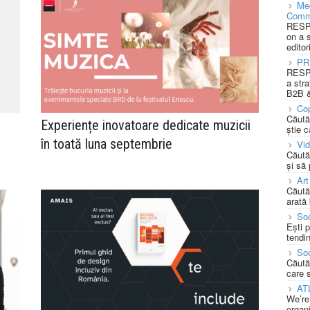
Med
Comm
RESPO
on a 
editor
PR
RESPO
a stra
B2B &
Cop
Căută
Experiențe inovatoare dedicate muzicii
știe c
în toată luna septembrie
Vi
Căută
și să
Art
Căută
arată 
Soc
Ești 
tendin
Soc
Căută
care 
AT
We’re
organi