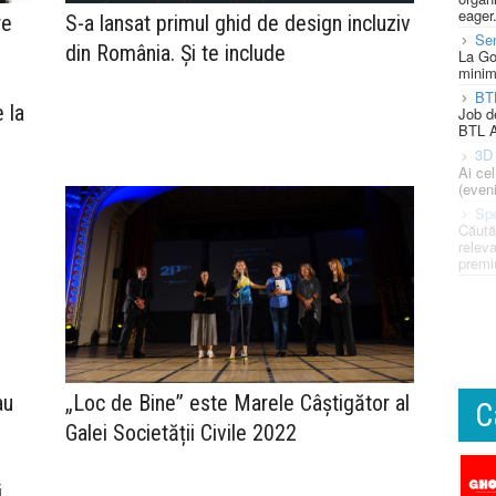
eager
re
S-a lansat primul ghid de design incluziv
Se
din România. Și te include
La Go
minim
BT
 la
Job d
BTL A
3D 
Ai ce
(eveni
Spe
Căută
releva
premi
au
„Loc de Bine” este Marele Câștigător al
C
Galei Societății Civile 2022
i