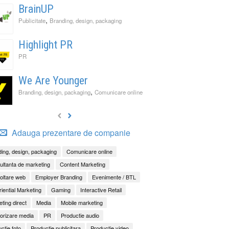
BrainUP
,
Publicitate
Branding, design, packaging
Highlight PR
PR
We Are Younger
,
Branding, design, packaging
Comunicare online
Adauga prezentare de companie
ing, design, packaging
Comunicare online
ltanta de marketing
Content Marketing
oltare web
Employer Branding
Evenimente / BTL
iential Marketing
Gaming
Interactive Retail
ting direct
Media
Mobile marketing
orizare media
PR
Productie audio
ctie foto
Productie publicitara
Productie video