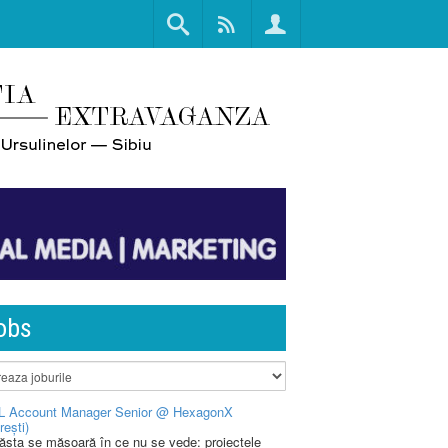
obs
L Account Manager Senior @ HexagonX
rești)
 ăsta se măsoară în ce nu se vede: proiectele