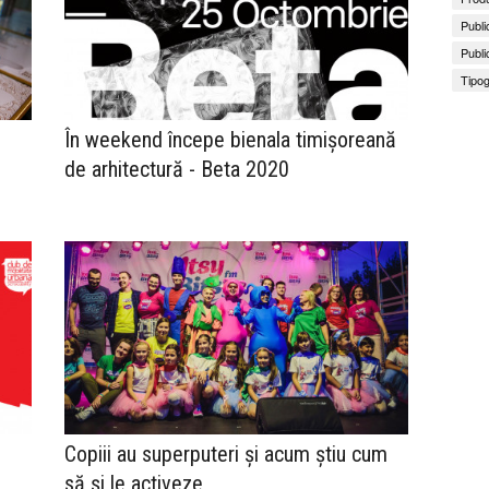
Publi
Publi
Tipog
În weekend începe bienala timișoreană
de arhitectură - Beta 2020
Copiii au superputeri și acum știu cum
să și le activeze