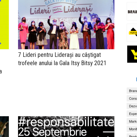
7 Lideri pentru Liderași au câștigat
trofeele anului la Gala Itsy Bitsy 2021
a
Brand
Consu
Dezv
Exper
Marke
Monit
Produ