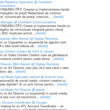
ia Relations Specialist @ Confident
unications
NSABILITĂȚI Crearea și implementarea hands-
strategiilor de presă Redactarea de conținut
ial: comunicate de presă, interviuri,...
[detalii]
 Manager @ Confident Communications
NSABILITĂȚI Creare și implementare hands-on
tegiilor de comunicare integrată pentru clienți
 B2C Implicare activă...
[detalii]
ywriter (Mid–Senior) @ Digitas România
m un Copywriter cu experiență de agenție care
ă o idee bună trebuie să...
[detalii]
deo Content Creator @ Cohn & Jansen
m un Video Content Creator care să gândească
 producă content pentru unele dintre...
[detalii]
 Director (Mid–Senior) @ Digitas România
m un Art Director care știe că e tare când o idee
bine, dar...
[detalii]
ial Media Specialist wanted @ Internet Corp
pasionat(ă) de social media, content creation și
țele digitale? Ai un ochi format pentru...
[detalii]
ial Media Art Director @ pastel
m un Art Director cu experiență în social media,
să știe cum să transforme...
[detalii]
L Account Coordinator @ Oxygen
 looking for an ATL Account Coordinator – an
zed, proactive, and detail-oriented professional