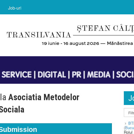
Job-uri
 la
Asociatia Metodelor
J
 Sociala
BT
(Bucu
Submission
Rolul