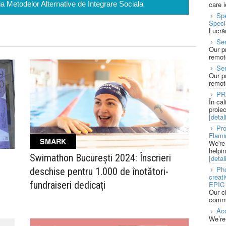
tia Metodelor Alternative de Integrare Sociala
care 
Spe
Speci
Lucră
Sen
Our p
remote
Se
Our p
remote
PR
În ca
proie
[detali
Pro
Flami
SMARK
We're
helpi
Swimathon București 2024: Înscrieri
[detali
Pho
deschise pentru 1.000 de înotători-
creat
fundraiseri dedicați
EPIC 
Our c
commu
Acc
We’re