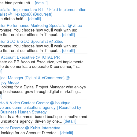
ies bine pentru că...
[detalii]
cialist Implementare BTL / Field Implementation
alist @ HexagonX (București)
m dintr-o hală...
[detalii]
ior Performance Marketing Specialist @ Zitec
romise: You choose how you'll work with us:
-first or at our offices in Timpuri...
[detalii]
nior SEO & GEO Specialist @ Zitec
romise: You choose how you'll work with us:
-first or at our offices in Timpuri...
[detalii]
 Account Executive @ TOTAL PR
litate de PR Account Executive, vei implementa
cte de comunicare corporate & consumer, în...
i]
ject Manager (Digital & eCommerce) @
njoy Group
 looking for a Digital Project Manager who enjoys
ng businesses grow through digital marketing...
i]
to & Video Content Creator @ boutique -
ive and communications agency | Recruited by
Business Human Strategy
lient is a Bucharest based boutique - creative and
nications agency, driven by one...
[detalii]
ount Director @ Kubis Interactive
 looking for an Account Director...
[detalii]