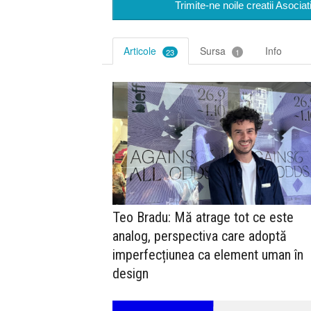
Trimite-ne noile creatii Asocia
Articole
Sursa
Info
23
1
Teo Bradu: Mă atrage tot ce este
analog, perspectiva care adoptă
imperfecțiunea ca element uman în
design