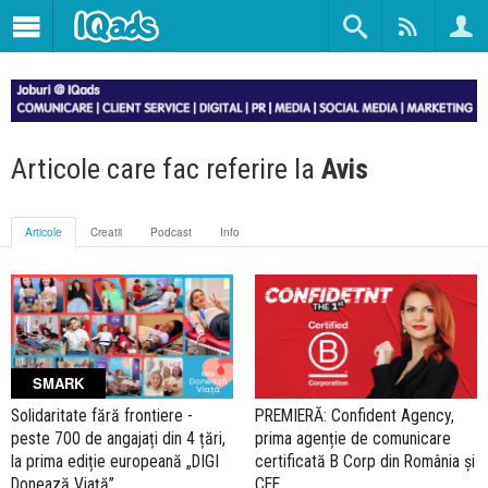
Articole care fac referire la
Avis
Articole
Creatii
Podcast
Info
SMARK
Solidaritate fără frontiere -
PREMIERĂ: Confident Agency,
peste 700 de angajați din 4 țări,
prima agenție de comunicare
la prima ediție europeană „DIGI
certificată B Corp din România și
Donează Viață”
CEE