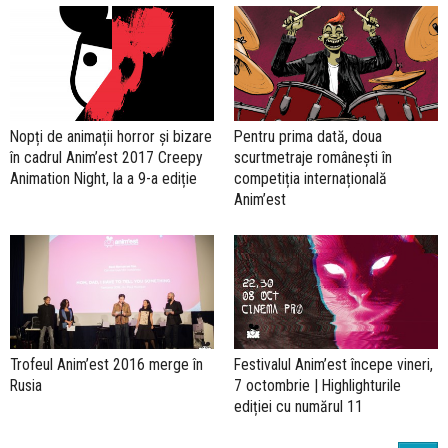
Nopți de animații horror și bizare
Pentru prima dată, doua
în cadrul Anim’est 2017 Creepy
scurtmetraje românești în
Animation Night, la a 9-a ediție
competiția internațională
Anim’est
Trofeul Anim’est 2016 merge în
Festivalul Anim’est începe vineri,
Rusia
7 octombrie | Highlighturile
ediției cu numărul 11