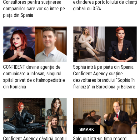
Consultores pentru susținerea
extinderea portofoliului de clienți
companiilor care vor să între pe
globali cu 35%
piața din Spania
CONFIDENT devine agenția de
Sophia intră pe piața din Spania.
comunicare a Infosan, singurul
Confident Agency susține
spital privat de oftalmopediatrie
dezvoltarea brandului “Sophia în
din România
franciză” în Barcelona și Baleare
SMARK
Confident Agency câștigă contul
Sold out într-un timp record.