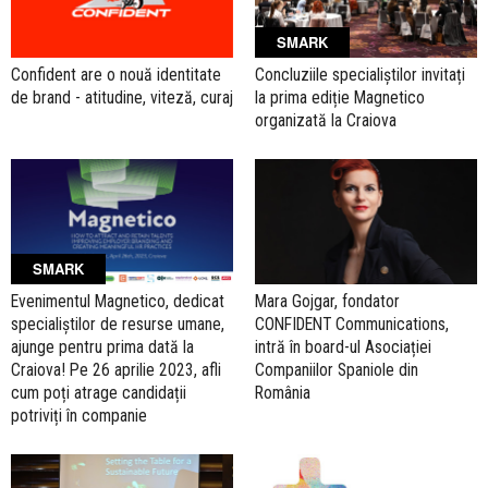
SMARK
Confident are o nouă identitate
Concluziile specialiștilor invitați
de brand - atitudine, viteză, curaj
la prima ediție Magnetico
organizată la Craiova
SMARK
Evenimentul Magnetico, dedicat
Mara Gojgar, fondator
specialiștilor de resurse umane,
CONFIDENT Communications,
ajunge pentru prima dată la
intră în board-ul Asociației
Craiova! Pe 26 aprilie 2023, afli
Companiilor Spaniole din
cum poți atrage candidații
România
potriviți în companie