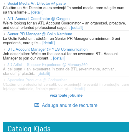
Social Media Art Director @ pastel
Căutăm un Art Director cu experiență în social media, care să știe cum
să transforme...
[detalii]
ATL Account Coordinator @ Oxygen
We’re looking for an ATL Account Coordinator – an organized, proactive,
and detail-oriented professional eager...
[detalii]
Senior PR Manager @ Golin Ketchum
La Golin Ketchum, căutăm un Senior PR Manager cu minimum 5 ani
experiență, care știe...
[detalii]
BTL Account Manager @ YES Communication
Job description: We're on the lookout for an awesome BTL Account
Manager to join our vibrant...
[detalii]
3D Artist – Shopper Experience @ Mercury360
Ai cel puțin 7 ani experiență în zona de BTL (evenimente, activări,
standuri și plasări...
[detalii]
Specialist Productie @ Godmother
Căutăm un profesionist versatil, cu experiență relevantă în producție, care
înțelege materiale, finisaje premium și...
[detalii]
vezi toate joburile
Adauga anunt de recrutare
Catalog IQads