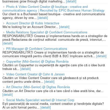
businesses grow through digital marketing...
[detalii]
Photo & Video Content Creator @ boutique - creative and
communications agency | Recruited by EPIC Business Human Strategy
Our client is a Bucharest based boutique - creative and communications
agency, driven by one...
[detalii]
Account Director @ Kubis Interactive
We’re looking for an Account Director...
[detalii]
Media Relations Specialist @ Confident Communications
RESPONSABILITĂȚI Crearea și implementarea hands-on a strategiilor de
presă Redactarea de conținut editorial: comunicate de presă, interviuri,...
[detalii]
PR Manager @ Confident Communications
RESPONSABILITĂȚI Creare și implementare hands-on a strategiilor de
comunicare integrată pentru clienți B2B & B2C Implicare activă...
[detalii]
Copywriter (Mid–Senior) @ Digitas România
Căutăm un Copywriter cu experiență de agenție care știe că o idee bună
trebuie să...
[detalii]
Video Content Creator @ Cohn & Jansen
Căutăm un Video Content Creator care să gândească și să producă
content pentru unele dintre...
[detalii]
Art Director (Mid–Senior) @ Digitas România
Căutăm un Art Director care știe că e tare când o idee arată bine, dar...
[detalii]
Social Media Specialist wanted @ Internet Corp
Ești pasionat(ă) de social media, content creation și tendințele digitale?
Ai un ochi format pentru...
[detalii]