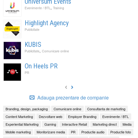
Universum Events
,
Evenimente / BTL
Training
Highlight Agency
Publicitate
KUBIS
,
Publicitate
Comunicare online
On Heels PR
PR
Adauga prezentare de companie
Branding, design, packaging
Comunicare online
Consultanta de marketing
Content Marketing
Dezvoltare web
Employer Branding
Evenimente / BTL
Experiential Marketing
Gaming
Interactive Retail
Marketing direct
Media
Mobile marketing
Monitorizare media
PR
Productie audio
Productie foto