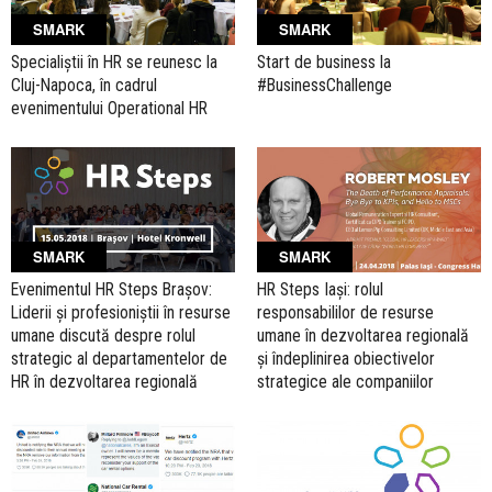
SMARK
SMARK
Specialiștii în HR se reunesc la
Start de business la
Cluj-Napoca, în cadrul
#BusinessChallenge
evenimentului Operational HR
SMARK
SMARK
Evenimentul HR Steps Brașov:
HR Steps Iași: rolul
Liderii și profesioniștii în resurse
responsabililor de resurse
umane discută despre rolul
umane în dezvoltarea regională
strategic al departamentelor de
și îndeplinirea obiectivelor
HR în dezvoltarea regională
strategice ale companiilor