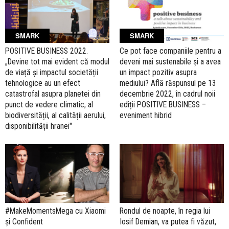
SMARK
SMARK
POSITIVE BUSINESS 2022.
Ce pot face companiile pentru a
„Devine tot mai evident că modul
deveni mai sustenabile și a avea
de viață și impactul societății
un impact pozitiv asupra
tehnologice au un efect
mediului? Află răspunsul pe 13
catastrofal asupra planetei din
decembrie 2022, în cadrul noii
punct de vedere climatic, al
ediții POSITIVE BUSINESS –
biodiversității, al calității aerului,
eveniment hibrid
disponibilității hranei"
#MakeMomentsMega cu Xiaomi
Rondul de noapte, în regia lui
și Confident
Iosif Demian, va putea fi văzut,