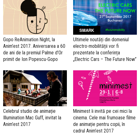
SMARK
Gopo ReAnimation Night, la
Ultimele noutăți din domeniul
Anim’est 2017. Aniversarea a 60
electro-mobilității vor fi
de ani de la premiul Palme d’Or
prezentate la conferința
primit de Ion Popescu-Gopo
„Electric Cars – The Future Now”
Celebrul studio de animație
Minimest îi invită pe cei mici la
Illumination Mac Guff, invitat la
cinema. Cele mai frumoase filme
Anim’est 2017
de animație pentru copii, în
cadrul Anim’est 2017