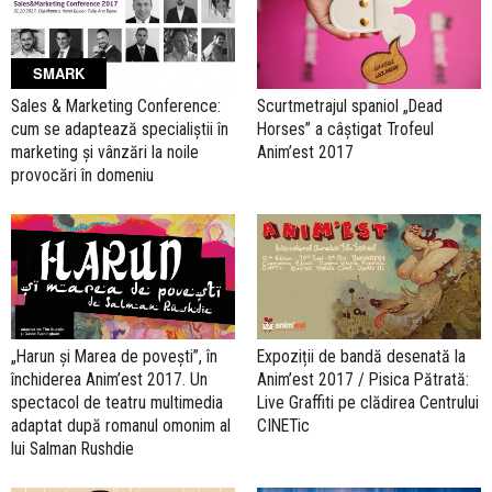
SMARK
Sales & Marketing Conference:
Scurtmetrajul spaniol „Dead
cum se adaptează specialiștii în
Horses” a câștigat Trofeul
marketing și vânzări la noile
Anim’est 2017
provocări în domeniu
„Harun și Marea de povești”, în
Expoziții de bandă desenată la
închiderea Anim’est 2017. Un
Anim’est 2017 / Pisica Pătrată:
spectacol de teatru multimedia
Live Graffiti pe clădirea Centrului
adaptat după romanul omonim al
CINETic
lui Salman Rushdie