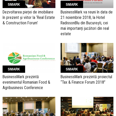
SMARK
SMARK
Dezvoltarea pieței de imobiliare
BusinessMark va reuni în data de
în prezent și viitor la ‘Real Estate
21 noiembrie 2018, la Hotel
& Construction Forum’
RadissonBlu din București, cei
mai importanți jucători din real
estate
SMARK
SMARK
BusinessMark prezintă
BusinessMark prezintă proiectul
evenimentul Romanian Food &
“Tax & Finance Forum 2018”
Agribusiness Conference