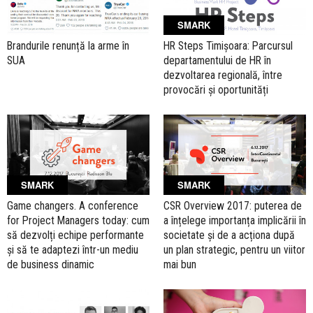
SMARK
Brandurile renunță la arme în
HR Steps Timișoara: Parcursul
SUA
departamentului de HR în
dezvoltarea regională, între
provocări și oportunități
SMARK
SMARK
Game changers. A conference
CSR Overview 2017: puterea de
for Project Managers today: cum
a înțelege importanța implicării în
să dezvolți echipe performante
societate și de a acționa după
și să te adaptezi într-un mediu
un plan strategic, pentru un viitor
de business dinamic
mai bun