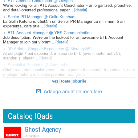
ATL Account Coordinator @ Oxygen
We’re looking for an ATL Account Coordinator – an organized, proactive,
and detail-oriented professional eager...
[detalii]
Senior PR Manager @ Golin Ketchum
La Golin Ketchum, căutăm un Senior PR Manager cu minimum 5 ani
experiență, care știe...
[detalii]
BTL Account Manager @ YES Communication
Job description: We're on the lookout for an awesome BTL Account
Manager to join our vibrant...
[detalii]
3D Artist – Shopper Experience @ Mercury360
Ai cel puțin 7 ani experiență în zona de BTL (evenimente, activări,
standuri și plasări...
[detalii]
Specialist Productie @ Godmother
Căutăm un profesionist versatil, cu experiență relevantă în producție, care
înțelege materiale, finisaje premium și...
[detalii]
vezi toate joburile
Adauga anunt de recrutare
Catalog IQads
Ghost Agency
Publicitate