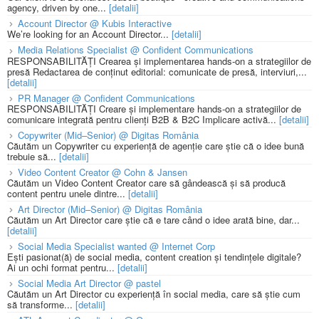
agency, driven by one...
[detalii]
Account Director @ Kubis Interactive
We’re looking for an Account Director...
[detalii]
Media Relations Specialist @ Confident Communications
RESPONSABILITĂȚI Crearea și implementarea hands-on a strategiilor de
presă Redactarea de conținut editorial: comunicate de presă, interviuri,...
[detalii]
PR Manager @ Confident Communications
RESPONSABILITĂȚI Creare și implementare hands-on a strategiilor de
comunicare integrată pentru clienți B2B & B2C Implicare activă...
[detalii]
Copywriter (Mid–Senior) @ Digitas România
Căutăm un Copywriter cu experiență de agenție care știe că o idee bună
trebuie să...
[detalii]
Video Content Creator @ Cohn & Jansen
Căutăm un Video Content Creator care să gândească și să producă
content pentru unele dintre...
[detalii]
Art Director (Mid–Senior) @ Digitas România
Căutăm un Art Director care știe că e tare când o idee arată bine, dar...
[detalii]
Social Media Specialist wanted @ Internet Corp
Ești pasionat(ă) de social media, content creation și tendințele digitale?
Ai un ochi format pentru...
[detalii]
Social Media Art Director @ pastel
Căutăm un Art Director cu experiență în social media, care să știe cum
să transforme...
[detalii]