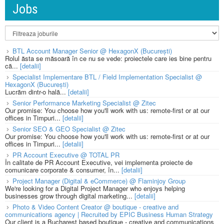
Jobs
BTL Account Manager Senior @ HexagonX (București)
Rolul ăsta se măsoară în ce nu se vede: proiectele care ies bine pentru
că...
[detalii]
Specialist Implementare BTL / Field Implementation Specialist @
HexagonX (București)
Lucrăm dintr-o hală...
[detalii]
Senior Performance Marketing Specialist @ Zitec
Our promise: You choose how you'll work with us: remote-first or at our
offices in Timpuri...
[detalii]
Senior SEO & GEO Specialist @ Zitec
Our promise: You choose how you'll work with us: remote-first or at our
offices in Timpuri...
[detalii]
PR Account Executive @ TOTAL PR
În calitate de PR Account Executive, vei implementa proiecte de
comunicare corporate & consumer, în...
[detalii]
Project Manager (Digital & eCommerce) @ Flaminjoy Group
We're looking for a Digital Project Manager who enjoys helping
businesses grow through digital marketing...
[detalii]
Photo & Video Content Creator @ boutique - creative and
communications agency | Recruited by EPIC Business Human Strategy
Our client is a Bucharest based boutique - creative and communications