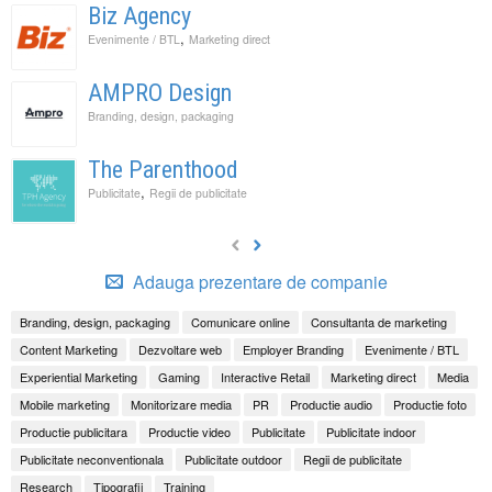
Biz Agency
,
Evenimente / BTL
Marketing direct
AMPRO Design
Branding, design, packaging
The Parenthood
,
Publicitate
Regii de publicitate
Adauga prezentare de companie
Branding, design, packaging
Comunicare online
Consultanta de marketing
Content Marketing
Dezvoltare web
Employer Branding
Evenimente / BTL
Experiential Marketing
Gaming
Interactive Retail
Marketing direct
Media
Mobile marketing
Monitorizare media
PR
Productie audio
Productie foto
Productie publicitara
Productie video
Publicitate
Publicitate indoor
Publicitate neconventionala
Publicitate outdoor
Regii de publicitate
Research
Tipografii
Training