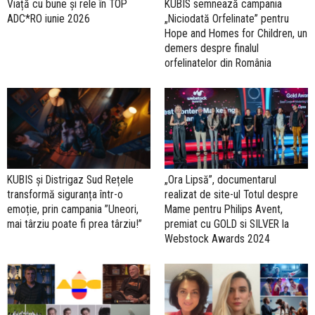
Viață cu bune și rele în TOP
KUBIS semnează campania
ADC*RO iunie 2026
„Niciodată Orfelinate” pentru
Hope and Homes for Children, un
demers despre finalul
orfelinatelor din România
KUBIS și Distrigaz Sud Rețele
„Ora Lipsă”, documentarul
transformă siguranța într-o
realizat de site-ul Totul despre
emoție, prin campania ”Uneori,
Mame pentru Philips Avent,
mai târziu poate fi prea târziu!”
premiat cu GOLD si SILVER la
Webstock Awards 2024