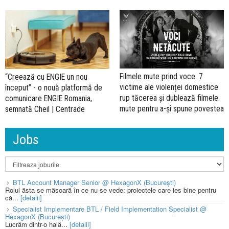
Filmele mute prind voce. 7
“Creează cu ENGIE un nou
victime ale violenței domestice
început” - o nouă platformă de
rup tăcerea și dublează filmele
comunicare ENGIE Romania,
mute pentru a-și spune povestea
semnată Cheil | Centrade
Jobs
BTL Account Manager Senior @ HexagonX (București)
Rolul ăsta se măsoară în ce nu se vede: proiectele care ies bine pentru
că...
[detalii]
Specialist Implementare BTL / Field Implementation Specialist @
HexagonX (București)
Lucrăm dintr-o hală...
[detalii]