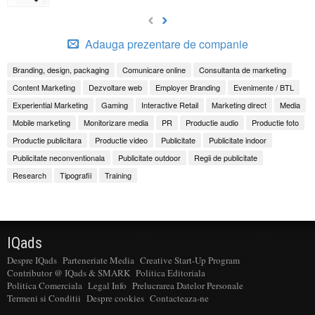
Adauga prezentare de companie
Branding, design, packaging
Comunicare online
Consultanta de marketing
Content Marketing
Dezvoltare web
Employer Branding
Evenimente / BTL
Experiential Marketing
Gaming
Interactive Retail
Marketing direct
Media
Mobile marketing
Monitorizare media
PR
Productie audio
Productie foto
Productie publicitara
Productie video
Publicitate
Publicitate indoor
Publicitate neconventionala
Publicitate outdoor
Regii de publicitate
Research
Tipografii
Training
IQads
Despre IQads
Parteneriate Media
Creative Start-Up Program
Contributor @ IQads & SMARK
Politica Editoriala
Politica Comerciala
Legal Info
Prelucrarea Datelor Personale
Termeni si Conditii
Despre cookies
Contacteaza-ne