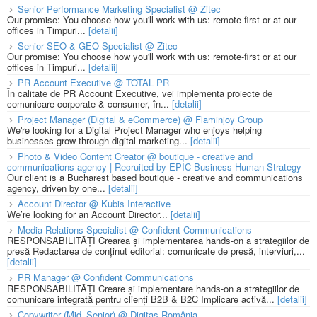
Senior Performance Marketing Specialist @ Zitec
Our promise: You choose how you'll work with us: remote-first or at our
offices in Timpuri...
[detalii]
Senior SEO & GEO Specialist @ Zitec
Our promise: You choose how you'll work with us: remote-first or at our
offices in Timpuri...
[detalii]
PR Account Executive @ TOTAL PR
În calitate de PR Account Executive, vei implementa proiecte de
comunicare corporate & consumer, în...
[detalii]
Project Manager (Digital & eCommerce) @ Flaminjoy Group
We're looking for a Digital Project Manager who enjoys helping
businesses grow through digital marketing...
[detalii]
Photo & Video Content Creator @ boutique - creative and
communications agency | Recruited by EPIC Business Human Strategy
Our client is a Bucharest based boutique - creative and communications
agency, driven by one...
[detalii]
Account Director @ Kubis Interactive
We’re looking for an Account Director...
[detalii]
Media Relations Specialist @ Confident Communications
RESPONSABILITĂȚI Crearea și implementarea hands-on a strategiilor de
presă Redactarea de conținut editorial: comunicate de presă, interviuri,...
[detalii]
PR Manager @ Confident Communications
RESPONSABILITĂȚI Creare și implementare hands-on a strategiilor de
comunicare integrată pentru clienți B2B & B2C Implicare activă...
[detalii]
Copywriter (Mid–Senior) @ Digitas România