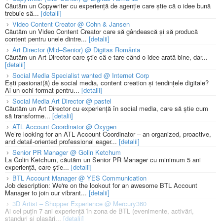
Căutăm un Copywriter cu experiență de agenție care știe că o idee bună
trebuie să...
[detalii]
Video Content Creator @ Cohn & Jansen
Căutăm un Video Content Creator care să gândească și să producă
content pentru unele dintre...
[detalii]
Art Director (Mid–Senior) @ Digitas România
Căutăm un Art Director care știe că e tare când o idee arată bine, dar...
[detalii]
Social Media Specialist wanted @ Internet Corp
Ești pasionat(ă) de social media, content creation și tendințele digitale?
Ai un ochi format pentru...
[detalii]
Social Media Art Director @ pastel
Căutăm un Art Director cu experiență în social media, care să știe cum
să transforme...
[detalii]
ATL Account Coordinator @ Oxygen
We’re looking for an ATL Account Coordinator – an organized, proactive,
and detail-oriented professional eager...
[detalii]
Senior PR Manager @ Golin Ketchum
La Golin Ketchum, căutăm un Senior PR Manager cu minimum 5 ani
experiență, care știe...
[detalii]
BTL Account Manager @ YES Communication
Job description: We're on the lookout for an awesome BTL Account
Manager to join our vibrant...
[detalii]
3D Artist – Shopper Experience @ Mercury360
Ai cel puțin 7 ani experiență în zona de BTL (evenimente, activări,
standuri și plasări...
[detalii]