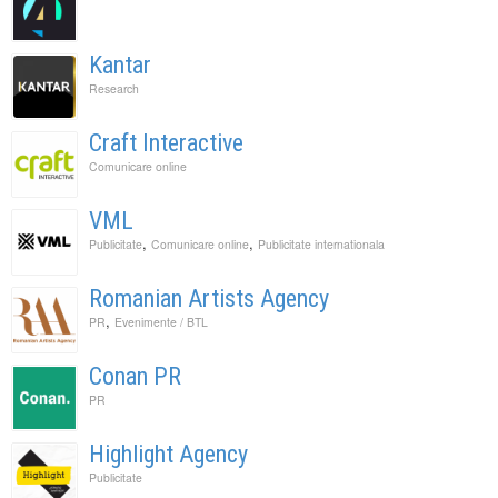
Kantar
Research
Craft Interactive
Comunicare online
VML
,
,
Publicitate
Comunicare online
Publicitate internationala
Romanian Artists Agency
,
PR
Evenimente / BTL
Conan PR
PR
Highlight Agency
Publicitate