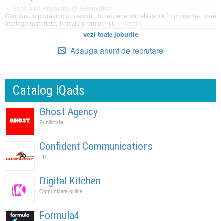
Specialist Productie @ Godmother
Căutăm un profesionist versatil, cu experiență relevantă în producție, care
înțelege materiale, finisaje premium și...
[detalii]
vezi toate joburile
Adauga anunt de recrutare
Catalog IQads
Ghost Agency
Publicitate
Confident Communications
PR
Digital Kitchen
Comunicare online
Formula4