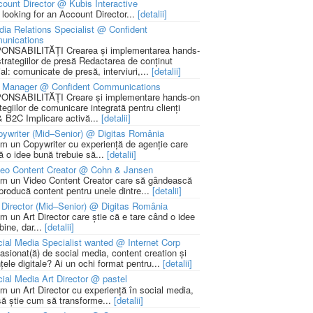
ount Director @ Kubis Interactive
 looking for an Account Director...
[detalii]
ia Relations Specialist @ Confident
unications
NSABILITĂȚI Crearea și implementarea hands-
strategiilor de presă Redactarea de conținut
ial: comunicate de presă, interviuri,...
[detalii]
 Manager @ Confident Communications
NSABILITĂȚI Creare și implementare hands-on
tegiilor de comunicare integrată pentru clienți
 B2C Implicare activă...
[detalii]
ywriter (Mid–Senior) @ Digitas România
m un Copywriter cu experiență de agenție care
ă o idee bună trebuie să...
[detalii]
deo Content Creator @ Cohn & Jansen
m un Video Content Creator care să gândească
 producă content pentru unele dintre...
[detalii]
 Director (Mid–Senior) @ Digitas România
m un Art Director care știe că e tare când o idee
bine, dar...
[detalii]
ial Media Specialist wanted @ Internet Corp
pasionat(ă) de social media, content creation și
țele digitale? Ai un ochi format pentru...
[detalii]
ial Media Art Director @ pastel
m un Art Director cu experiență în social media,
să știe cum să transforme...
[detalii]