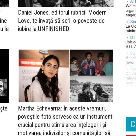
AT
We’re
organi
i
Daniel Jones, editorul rubricii Modern
eager
âine
Love, te învață să scrii o poveste de
Se
La Go
u le
iubire la UNFINISHED
minim
BT
Job d
BTL A
3D 
Ai ce
(eveni
Spe
Căută
releva
premi
ște
Martha Echevarria: În aceste vremuri,
poveștile foto servesc ca un instrument
C
crucial pentru stimularea înțelegerii și
motivarea indivizilor și comunităților să