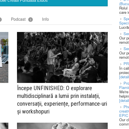
oile creatii Fundatia Eidos
(Bucu
Rolul
care 
Spe
Podcast
Info
2
1
Speci
Lucră
Sen
Our p
remote
Se
Our p
remote
PR
În ca
proie
[detali
Pro
Flami
Începe UNFINISHED: O explorare
We're
multidisciplinară a lumii prin instalații,
helpi
[detali
conversații, experiențe, performance-uri
Pho
și workshopuri
creat
EPIC 
Our c
commu