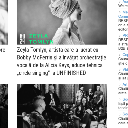
Acc
We’re
Med
Comm
RESPO
on a 
editor
PR
RESPO
a stra
B2B &
pre
Zeyla Tomlyn, artista care a lucrat cu
Cop
Bobby McFerrin și a învățat orchestrație
Căută
știe c
vocală de la Alicia Keys, aduce tehnica
Vi
„circle singing” la UNFINISHED
Căută
și să
Art
Căută
arată 
Soc
Ești 
tendin
Soc
Căută
care 