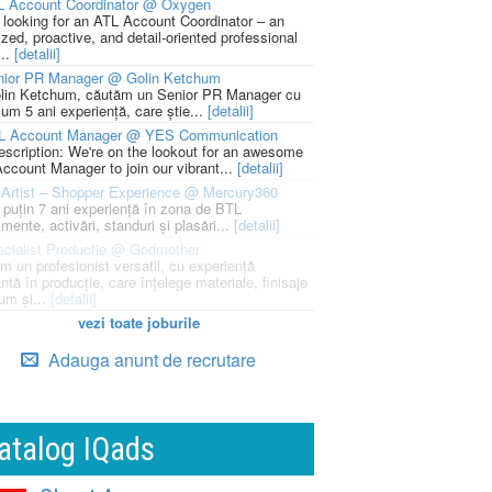
L Account Coordinator @ Oxygen
 looking for an ATL Account Coordinator – an
zed, proactive, and detail-oriented professional
...
[detalii]
nior PR Manager @ Golin Ketchum
lin Ketchum, căutăm un Senior PR Manager cu
um 5 ani experiență, care știe...
[detalii]
L Account Manager @ YES Communication
escription: We're on the lookout for an awesome
ccount Manager to join our vibrant...
[detalii]
Artist – Shopper Experience @ Mercury360
l puțin 7 ani experiență în zona de BTL
mente, activări, standuri și plasări...
[detalii]
cialist Productie @ Godmother
m un profesionist versatil, cu experiență
ntă în producție, care înțelege materiale, finisaje
um și...
[detalii]
vezi toate joburile
Adauga anunt de recrutare
atalog IQads