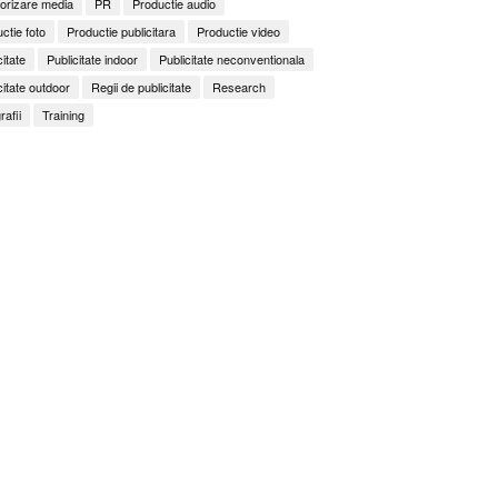
orizare media
PR
Productie audio
ctie foto
Productie publicitara
Productie video
citate
Publicitate indoor
Publicitate neconventionala
citate outdoor
Regii de publicitate
Research
rafii
Training