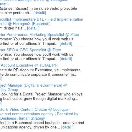
rești)
 ăsta se măsoară în ce nu se vede: proiectele
ies bine pentru că...
[detalii]
cialist Implementare BTL / Field Implementation
alist @ HexagonX (București)
m dintr-o hală...
[detalii]
ior Performance Marketing Specialist @ Zitec
romise: You choose how you'll work with us:
-first or at our offices in Timpuri...
[detalii]
nior SEO & GEO Specialist @ Zitec
romise: You choose how you'll work with us:
-first or at our offices in Timpuri...
[detalii]
 Account Executive @ TOTAL PR
litate de PR Account Executive, vei implementa
cte de comunicare corporate & consumer, în...
i]
ject Manager (Digital & eCommerce) @
njoy Group
 looking for a Digital Project Manager who enjoys
ng businesses grow through digital marketing...
i]
to & Video Content Creator @ boutique -
ive and communications agency | Recruited by
Business Human Strategy
lient is a Bucharest based boutique - creative and
nications agency, driven by one...
[detalii]