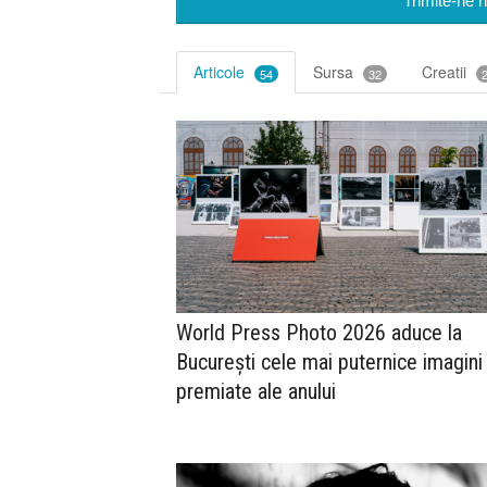
Trimite-ne n
Articole
Sursa
Creatii
54
32
World Press Photo 2026 aduce la
București cele mai puternice imagini
premiate ale anului