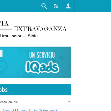
obs
L Account Manager Senior @ HexagonX