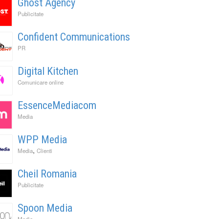
Ghost Agency
Publicitate
Confident Communications
PR
Digital Kitchen
Comunicare online
EssenceMediacom
Media
WPP Media
,
Media
Clienti
Cheil Romania
Publicitate
Spoon Media
Media