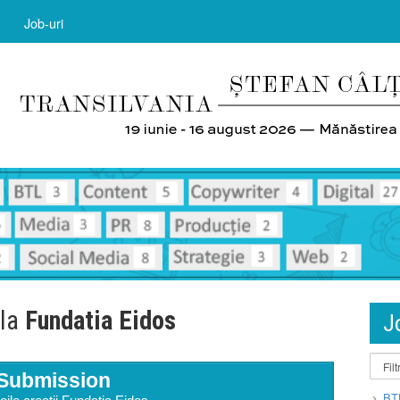
Job-uri
 la
Fundatia Eidos
J
Submission
BT