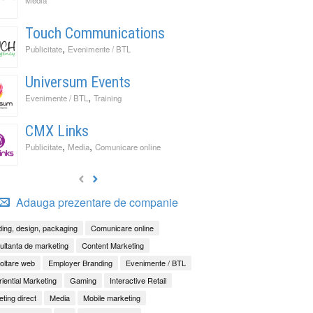
Touch Communications
,
Publicitate
Evenimente / BTL
Universum Events
,
Evenimente / BTL
Training
CMX Links
,
,
Publicitate
Media
Comunicare online
Adauga prezentare de companie
ing, design, packaging
Comunicare online
ltanta de marketing
Content Marketing
oltare web
Employer Branding
Evenimente / BTL
iential Marketing
Gaming
Interactive Retail
ting direct
Media
Mobile marketing