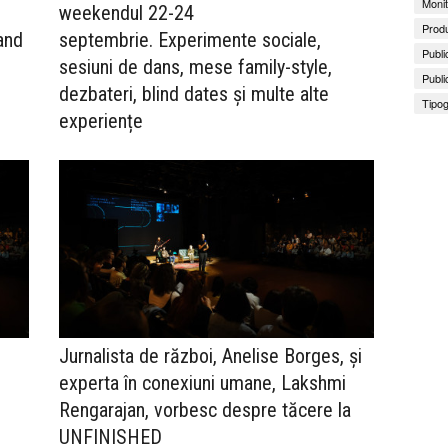
Monit
weekendul 22-24
Produ
and
septembrie. Experimente sociale,
Publi
sesiuni de dans, mese family-style,
Publi
dezbateri, blind dates și multe alte
Tipog
experiențe
Jurnalista de război, Anelise Borges, și
experta în conexiuni umane, Lakshmi
Rengarajan, vorbesc despre tăcere la
UNFINISHED