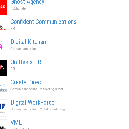
Ghost Agency
Publicitate
Confident Communications
PR
Digital Kitchen
Comunicare online
On Heels PR
PR
Create Direct
,
Comunicare online
Marketing direct
Digital WorkForce
,
Comunicare online
Mobile marketing
VML
,
,
Publicitate
Comunicare online