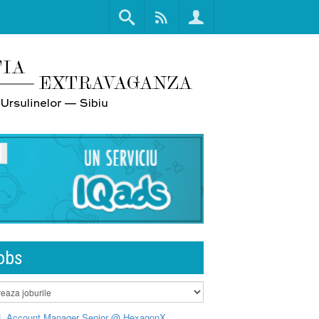
obs
L Account Manager Senior @ HexagonX