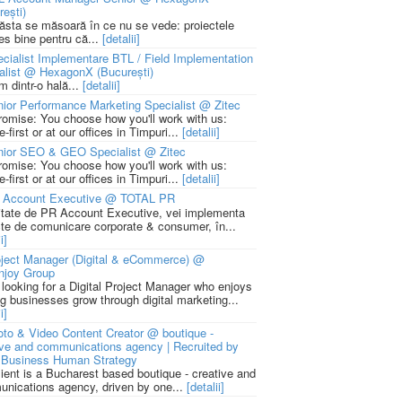
rești)
 ăsta se măsoară în ce nu se vede: proiectele
ies bine pentru că...
[detalii]
cialist Implementare BTL / Field Implementation
alist @ HexagonX (București)
m dintr-o hală...
[detalii]
ior Performance Marketing Specialist @ Zitec
romise: You choose how you'll work with us:
-first or at our offices in Timpuri...
[detalii]
nior SEO & GEO Specialist @ Zitec
romise: You choose how you'll work with us:
-first or at our offices in Timpuri...
[detalii]
 Account Executive @ TOTAL PR
litate de PR Account Executive, vei implementa
cte de comunicare corporate & consumer, în...
i]
ject Manager (Digital & eCommerce) @
njoy Group
 looking for a Digital Project Manager who enjoys
ng businesses grow through digital marketing...
i]
to & Video Content Creator @ boutique -
ive and communications agency | Recruited by
Business Human Strategy
lient is a Bucharest based boutique - creative and
nications agency, driven by one...
[detalii]