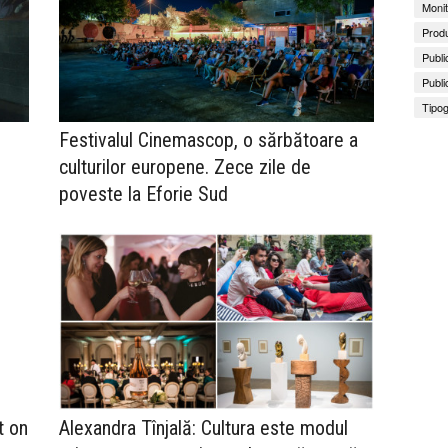
Monit
Produ
Publi
Publi
Tipog
Festivalul Cinemascop, o sărbătoare a
culturilor europene. Zece zile de
poveste la Eforie Sud
t on
Alexandra Tînjală: Cultura este modul