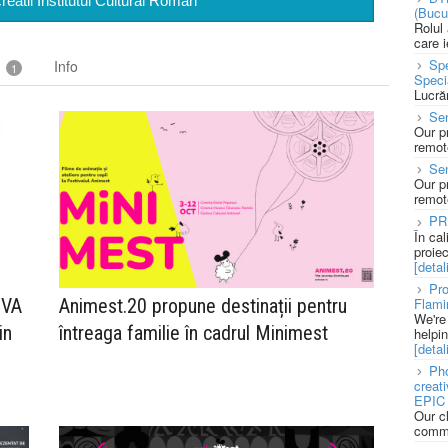
creatii Institutul Cultural Roman
(Bucu
Rolul
care 
Spe
t
Info
1
Speci
Lucră
Sen
Our p
remote
Se
Our p
remote
PR
În ca
proie
[detali
Pro
Flami
OVA
Animest.20 propune destinații pentru
We're
in
întreaga familie în cadrul Minimest
helpi
[detali
Pho
creat
EPIC 
Our c
commu