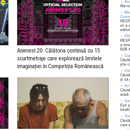
Acc
We’re
Med
Comm
RESPO
on a 
editor
PR
RESPO
a stra
B2B &
Animest.20: Călătoria continuă cu 15
Cop
scurtmetraje care explorează limitele
Căută
știe c
imaginației în Competiția Românească
Vi
Căută
și să
Art
Căută
arată 
Soc
Ești 
tendin
Soc
Căută
care 