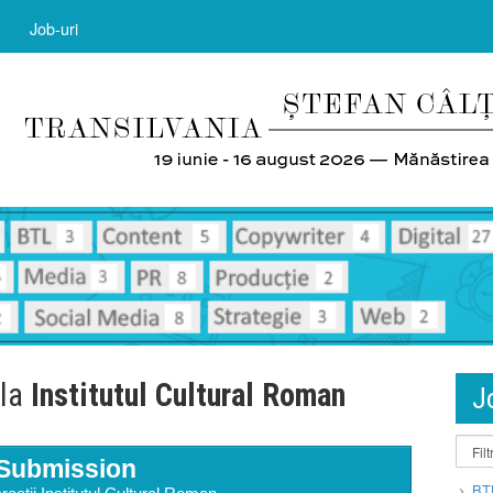
Job-uri
 la
Institutul Cultural Roman
J
Submission
BT