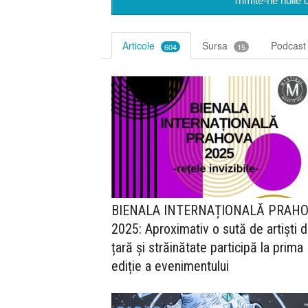
Trimite-ne noile 
Articole
Sursa
Podcas
604
15
BIENALA INTERNAȚIONALĂ PRAH
2025: Aproximativ o sută de artiști d
țară și străinătate participă la prima
ediție a evenimentului