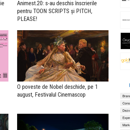
ie
Animest.20: s-au deschis înscrierile
pentru TOON SCRIPTS și PITCH,
PLEASE!
O poveste de Nobel deschide, pe 1
august, Festivalul Cinemascop
Brand
Consu
Dezv
Exper
Marke