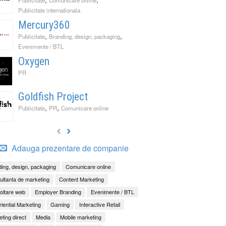
Publicitate internationala
Mercury360
,
,
Publicitate
Branding, design, packaging
Evenimente / BTL
Oxygen
PR
Goldfish Project
,
,
Publicitate
PR
Comunicare online
Adauga prezentare de companie
ing, design, packaging
Comunicare online
ltanta de marketing
Content Marketing
oltare web
Employer Branding
Evenimente / BTL
iential Marketing
Gaming
Interactive Retail
ting direct
Media
Mobile marketing