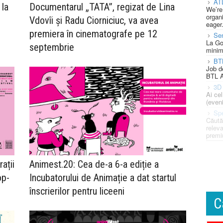
AT
 la
Documentarul „TATA”, regizat de Lina
We’re
organi
Vdovîi și Radu Ciorniciuc, va avea
eager
premiera în cinematografe pe 12
Se
La Go
septembrie
minim
BT
Job d
BTL A
3D 
Ai ce
(eveni
Spe
Căută
releva
premi
ații
Animest.20: Cea de-a 6-a ediție a
op-
Incubatorului de Animație a dat startul
înscrierilor pentru liceeni
C