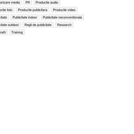
orizare media
PR
Productie audio
ctie foto
Productie publicitara
Productie video
citate
Publicitate indoor
Publicitate neconventionala
citate outdoor
Regii de publicitate
Research
rafii
Training