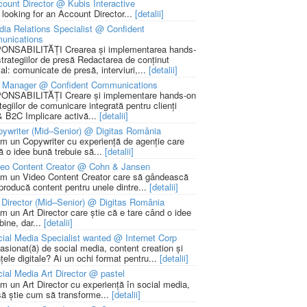
ount Director @ Kubis Interactive
 looking for an Account Director...
[detalii]
ia Relations Specialist @ Confident
unications
NSABILITĂȚI Crearea și implementarea hands-
strategiilor de presă Redactarea de conținut
ial: comunicate de presă, interviuri,...
[detalii]
 Manager @ Confident Communications
NSABILITĂȚI Creare și implementare hands-on
tegiilor de comunicare integrată pentru clienți
 B2C Implicare activă...
[detalii]
ywriter (Mid–Senior) @ Digitas România
m un Copywriter cu experiență de agenție care
ă o idee bună trebuie să...
[detalii]
deo Content Creator @ Cohn & Jansen
m un Video Content Creator care să gândească
 producă content pentru unele dintre...
[detalii]
 Director (Mid–Senior) @ Digitas România
m un Art Director care știe că e tare când o idee
bine, dar...
[detalii]
ial Media Specialist wanted @ Internet Corp
pasionat(ă) de social media, content creation și
țele digitale? Ai un ochi format pentru...
[detalii]
ial Media Art Director @ pastel
m un Art Director cu experiență în social media,
să știe cum să transforme...
[detalii]