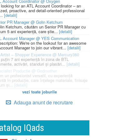
L Account Coordinator @ Oxygen
 looking for an ATL Account Coordinator – an
zed, proactive, and detail-oriented professional
...
[detalii]
nior PR Manager @ Golin Ketchum
lin Ketchum, căutăm un Senior PR Manager cu
um 5 ani experiență, care știe...
[detalii]
L Account Manager @ YES Communication
escription: We're on the lookout for an awesome
ccount Manager to join our vibrant...
[detalii]
Artist – Shopper Experience @ Mercury360
l puțin 7 ani experiență în zona de BTL
mente, activări, standuri și plasări...
[detalii]
cialist Productie @ Godmother
m un profesionist versatil, cu experiență
ntă în producție, care înțelege materiale, finisaje
um și...
[detalii]
vezi toate joburile
Adauga anunt de recrutare
atalog IQads