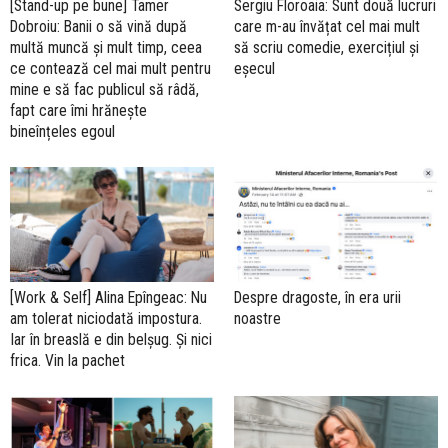
[Stand-up pe bune] Tamer
Sergiu Floroaia: Sunt două lucruri
Dobroiu: Banii o să vină după
care m-au învățat cel mai mult
multă muncă și mult timp, ceea
să scriu comedie, exercițiul și
ce contează cel mai mult pentru
eșecul
mine e să fac publicul să râdă,
fapt care îmi hrănește
bineînțeles egoul
[Work & Self] Alina Epîngeac: Nu
Despre dragoste, în era urii
am tolerat niciodată impostura.
noastre
Iar în breaslă e din belșug. Și nici
frica. Vin la pachet