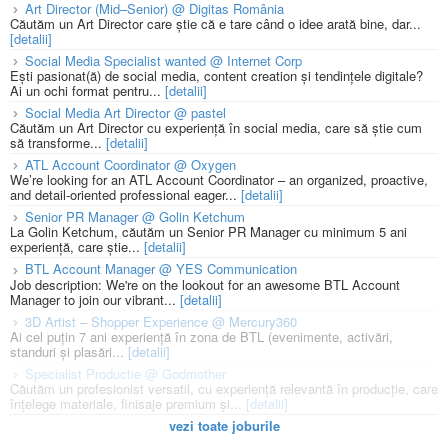
Art Director (Mid–Senior) @ Digitas România
Căutăm un Art Director care știe că e tare când o idee arată bine, dar...
[detalii]
Social Media Specialist wanted @ Internet Corp
Ești pasionat(ă) de social media, content creation și tendințele digitale?
Ai un ochi format pentru...
[detalii]
Social Media Art Director @ pastel
Căutăm un Art Director cu experiență în social media, care să știe cum
să transforme...
[detalii]
ATL Account Coordinator @ Oxygen
We’re looking for an ATL Account Coordinator – an organized, proactive,
and detail-oriented professional eager...
[detalii]
Senior PR Manager @ Golin Ketchum
La Golin Ketchum, căutăm un Senior PR Manager cu minimum 5 ani
experiență, care știe...
[detalii]
BTL Account Manager @ YES Communication
Job description: We're on the lookout for an awesome BTL Account
Manager to join our vibrant...
[detalii]
3D Artist – Shopper Experience @ Mercury360
Ai cel puțin 7 ani experiență în zona de BTL (evenimente, activări,
standuri și plasări...
[detalii]
Specialist Productie @ Godmother
Căutăm un profesionist versatil, cu experiență relevantă în producție, care
înțelege materiale, finisaje premium și...
[detalii]
vezi toate joburile