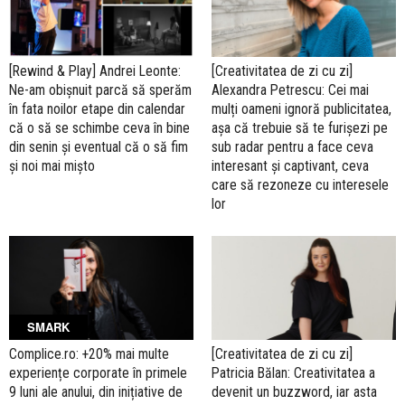
[Rewind & Play] Andrei Leonte:
[Creativitatea de zi cu zi]
Ne-am obișnuit parcă să sperăm
Alexandra Petrescu: Cei mai
în fata noilor etape din calendar
mulți oameni ignoră publicitatea,
că o să se schimbe ceva în bine
așa că trebuie să te furișezi pe
din senin și eventual că o să fim
sub radar pentru a face ceva
și noi mai mișto
interesant și captivant, ceva
care să rezoneze cu interesele
lor
SMARK
Complice.ro: +20% mai multe
[Creativitatea de zi cu zi]
experiențe corporate în primele
Patricia Bălan: Creativitatea a
9 luni ale anului, din inițiative de
devenit un buzzword, iar asta