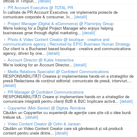
offices in Timpuri...
[detalii]
PR Account Executive @ TOTAL PR
În calitate de PR Account Executive, vei implementa proiecte de
comunicare corporate & consumer, în...
[detalii]
Project Manager (Digital & eCommerce) @ Flaminjoy Group
We're looking for a Digital Project Manager who enjoys helping
businesses grow through digital marketing...
[detalii]
Photo & Video Content Creator @ boutique - creative and
communications agency | Recruited by EPIC Business Human Strategy
Our client is a Bucharest based boutique - creative and communications
agency, driven by one...
[detalii]
Account Director @ Kubis Interactive
We’re looking for an Account Director...
[detalii]
Media Relations Specialist @ Confident Communications
RESPONSABILITĂȚI Crearea și implementarea hands-on a strategiilor de
presă Redactarea de conținut editorial: comunicate de presă, interviuri,...
[detalii]
PR Manager @ Confident Communications
RESPONSABILITĂȚI Creare și implementare hands-on a strategiilor de
comunicare integrată pentru clienți B2B & B2C Implicare activă...
[detalii]
Copywriter (Mid–Senior) @ Digitas România
Căutăm un Copywriter cu experiență de agenție care știe că o idee bună
trebuie să...
[detalii]
Video Content Creator @ Cohn & Jansen
Căutăm un Video Content Creator care să gândească și să producă
content pentru unele dintre...
[detalii]