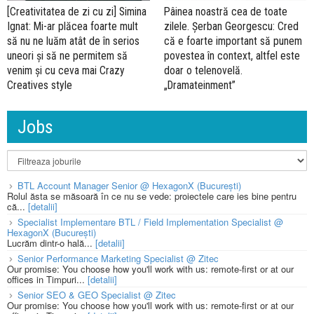
[Creativitatea de zi cu zi] Simina
Pâinea noastră cea de toate
Ignat: Mi-ar plăcea foarte mult
zilele. Șerban Georgescu: Cred
să nu ne luăm atât de în serios
că e foarte important să punem
uneori și să ne permitem să
povestea în context, altfel este
venim și cu ceva mai Crazy
doar o telenovelă.
Creatives style
„Dramateinment”
Jobs
BTL Account Manager Senior @ HexagonX (București)
Rolul ăsta se măsoară în ce nu se vede: proiectele care ies bine pentru
că...
[detalii]
Specialist Implementare BTL / Field Implementation Specialist @
HexagonX (București)
Lucrăm dintr-o hală...
[detalii]
Senior Performance Marketing Specialist @ Zitec
Our promise: You choose how you'll work with us: remote-first or at our
offices in Timpuri...
[detalii]
Senior SEO & GEO Specialist @ Zitec
Our promise: You choose how you'll work with us: remote-first or at our