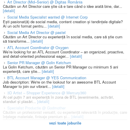
Art Director (Mid–Senior) @ Digitas România
Căutăm un Art Director care știe că e tare când o idee arată bine, dar...
[detalii]
Social Media Specialist wanted @ Internet Corp
Ești pasionat(ă) de social media, content creation și tendințele digitale?
Ai un ochi format pentru...
[detalii]
Social Media Art Director @ pastel
Căutăm un Art Director cu experiență în social media, care să știe cum
să transforme...
[detalii]
ATL Account Coordinator @ Oxygen
We’re looking for an ATL Account Coordinator – an organized, proactive,
and detail-oriented professional eager...
[detalii]
Senior PR Manager @ Golin Ketchum
La Golin Ketchum, căutăm un Senior PR Manager cu minimum 5 ani
experiență, care știe...
[detalii]
BTL Account Manager @ YES Communication
Job description: We're on the lookout for an awesome BTL Account
Manager to join our vibrant...
[detalii]
3D Artist – Shopper Experience @ Mercury360
Ai cel puțin 7 ani experiență în zona de BTL (evenimente, activări,
standuri și plasări...
[detalii]
Specialist Productie @ Godmother
Căutăm un profesionist versatil, cu experiență relevantă în producție, care
înțelege materiale, finisaje premium și...
[detalii]
vezi toate joburile