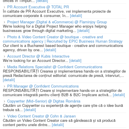
offices in Timpuri...
[detalii]
PR Account Executive @ TOTAL PR
În calitate de PR Account Executive, vei implementa proiecte de
comunicare corporate & consumer, în...
[detalii]
Project Manager (Digital & eCommerce) @ Flaminjoy Group
We're looking for a Digital Project Manager who enjoys helping
businesses grow through digital marketing...
[detalii]
Photo & Video Content Creator @ boutique - creative and
communications agency | Recruited by EPIC Business Human Strategy
Our client is a Bucharest based boutique - creative and communications
agency, driven by one...
[detalii]
Account Director @ Kubis Interactive
We’re looking for an Account Director...
[detalii]
Media Relations Specialist @ Confident Communications
RESPONSABILITĂȚI Crearea și implementarea hands-on a strategiilor de
presă Redactarea de conținut editorial: comunicate de presă, interviuri,...
[detalii]
PR Manager @ Confident Communications
RESPONSABILITĂȚI Creare și implementare hands-on a strategiilor de
comunicare integrată pentru clienți B2B & B2C Implicare activă...
[detalii]
Copywriter (Mid–Senior) @ Digitas România
Căutăm un Copywriter cu experiență de agenție care știe că o idee bună
trebuie să...
[detalii]
Video Content Creator @ Cohn & Jansen
Căutăm un Video Content Creator care să gândească și să producă
content pentru unele dintre...
[detalii]