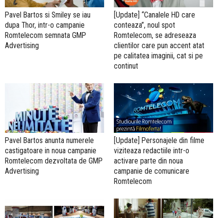
Pavel Bartos si Smiley se iau
[Update] “Canalele HD care
dupa Thor, intr-o campanie
conteaza”, noul spot
Romtelecom semnata GMP
Romtelecom, se adreseaza
Advertising
clientilor care pun accent atat
pe calitatea imaginii, cat si pe
continut
Pavel Bartos anunta numerele
[Update] Personajele din filme
castigatoare in noua campanie
viziteaza redactiile intr-o
Romtelecom dezvoltata de GMP
activare parte din noua
Advertising
campanie de comunicare
Romtelecom