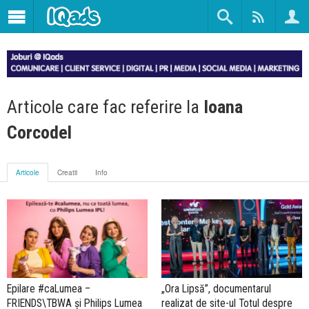
Articole care fac referire la
Ioana
Corcodel
Articole
Creatii
Info
Epilare #caLumea –
„Ora Lipsă”, documentarul
FRIENDS\TBWA și Philips Lumea
realizat de site-ul Totul despre