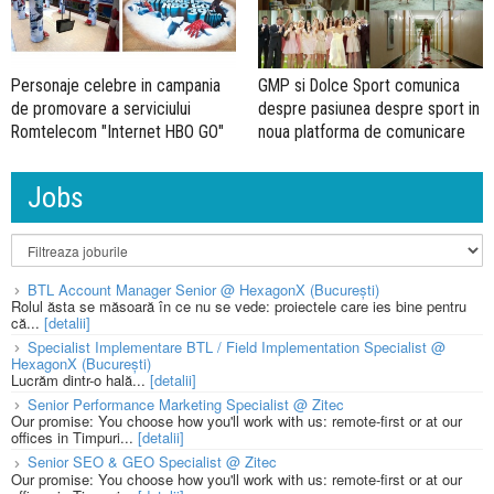
Personaje celebre in campania
GMP si Dolce Sport comunica
de promovare a serviciului
despre pasiunea despre sport in
Romtelecom "Internet HBO GO"
noua platforma de comunicare
Jobs
BTL Account Manager Senior @ HexagonX (București)
Rolul ăsta se măsoară în ce nu se vede: proiectele care ies bine pentru
că...
[detalii]
Specialist Implementare BTL / Field Implementation Specialist @
HexagonX (București)
Lucrăm dintr-o hală...
[detalii]
Senior Performance Marketing Specialist @ Zitec
Our promise: You choose how you'll work with us: remote-first or at our
offices in Timpuri...
[detalii]
Senior SEO & GEO Specialist @ Zitec
Our promise: You choose how you'll work with us: remote-first or at our