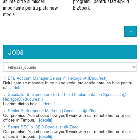
anunta cifre si miscari
programul pentru start-up-uri
importante pentru piata new
BizSpark
media
»
Jobs
BTL Account Manager Senior @ HexagonX (București)
Rolul ăsta se măsoară în ce nu se vede: proiectele care ies bine pentru
că...
[detalii]
Specialist Implementare BTL / Field Implementation Specialist @
HexagonX (București)
Lucrăm dintr-o hală...
[detalii]
Senior Performance Marketing Specialist @ Zitec
Our promise: You choose how you'll work with us: remote-first or at our
offices in Timpuri...
[detalii]
Senior SEO & GEO Specialist @ Zitec
Our promise: You choose how you'll work with us: remote-first or at our
offices in Timpuri...
[detalii]