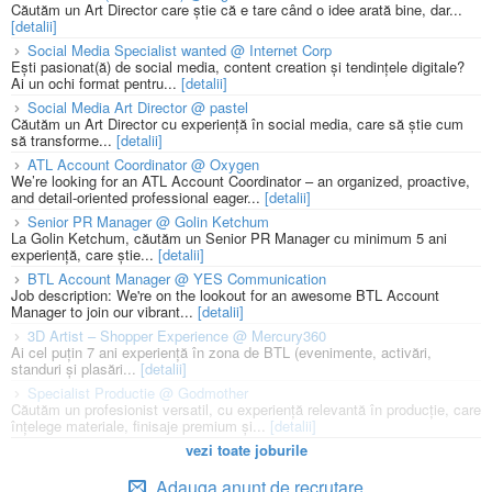
Căutăm un Art Director care știe că e tare când o idee arată bine, dar...
[detalii]
Social Media Specialist wanted @ Internet Corp
Ești pasionat(ă) de social media, content creation și tendințele digitale?
Ai un ochi format pentru...
[detalii]
Social Media Art Director @ pastel
Căutăm un Art Director cu experiență în social media, care să știe cum
să transforme...
[detalii]
ATL Account Coordinator @ Oxygen
We’re looking for an ATL Account Coordinator – an organized, proactive,
and detail-oriented professional eager...
[detalii]
Senior PR Manager @ Golin Ketchum
La Golin Ketchum, căutăm un Senior PR Manager cu minimum 5 ani
experiență, care știe...
[detalii]
BTL Account Manager @ YES Communication
Job description: We're on the lookout for an awesome BTL Account
Manager to join our vibrant...
[detalii]
3D Artist – Shopper Experience @ Mercury360
Ai cel puțin 7 ani experiență în zona de BTL (evenimente, activări,
standuri și plasări...
[detalii]
Specialist Productie @ Godmother
Căutăm un profesionist versatil, cu experiență relevantă în producție, care
înțelege materiale, finisaje premium și...
[detalii]
vezi toate joburile
Adauga anunt de recrutare