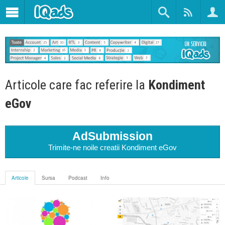
Articole care fac referire la
Kondiment
eGov
AdSubmission
Trimite-ne noile creatii Kondiment eGov
Articole
Sursa
Podcast
Info