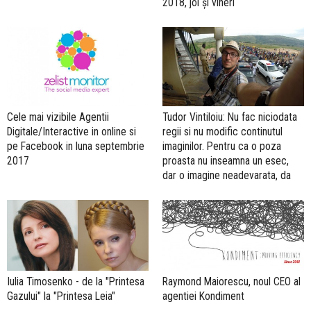
2018, joi și vineri
Cele mai vizibile Agentii
Tudor Vintiloiu: Nu fac niciodata
Digitale/Interactive in online si
regii si nu modific continutul
pe Facebook in luna septembrie
imaginilor. Pentru ca o poza
2017
proasta nu inseamna un esec,
dar o imagine neadevarata, da
Iulia Timosenko - de la "Printesa
Raymond Maiorescu, noul CEO al
Gazului" la "Printesa Leia"
agentiei Kondiment