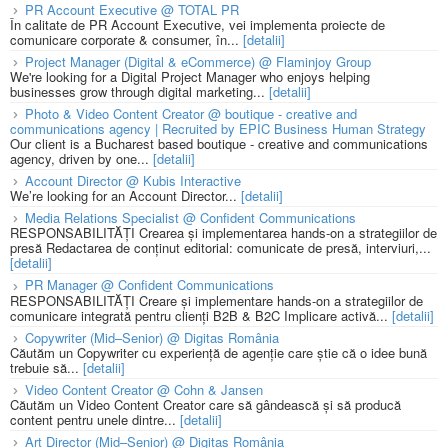
PR Account Executive @ TOTAL PR
În calitate de PR Account Executive, vei implementa proiecte de
comunicare corporate & consumer, în...
[detalii]
Project Manager (Digital & eCommerce) @ Flaminjoy Group
We're looking for a Digital Project Manager who enjoys helping
businesses grow through digital marketing...
[detalii]
Photo & Video Content Creator @ boutique - creative and
communications agency | Recruited by EPIC Business Human Strategy
Our client is a Bucharest based boutique - creative and communications
agency, driven by one...
[detalii]
Account Director @ Kubis Interactive
We’re looking for an Account Director...
[detalii]
Media Relations Specialist @ Confident Communications
RESPONSABILITĂȚI Crearea și implementarea hands-on a strategiilor de
presă Redactarea de conținut editorial: comunicate de presă, interviuri,...
[detalii]
PR Manager @ Confident Communications
RESPONSABILITĂȚI Creare și implementare hands-on a strategiilor de
comunicare integrată pentru clienți B2B & B2C Implicare activă...
[detalii]
Copywriter (Mid–Senior) @ Digitas România
Căutăm un Copywriter cu experiență de agenție care știe că o idee bună
trebuie să...
[detalii]
Video Content Creator @ Cohn & Jansen
Căutăm un Video Content Creator care să gândească și să producă
content pentru unele dintre...
[detalii]
Art Director (Mid–Senior) @ Digitas România