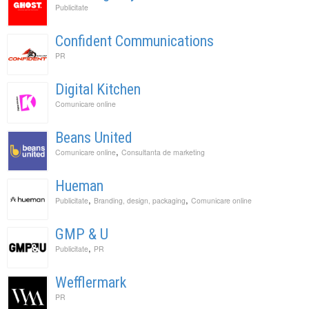
Publicitate
Confident Communications
PR
Digital Kitchen
Comunicare online
Beans United
,
Comunicare online
Consultanta de marketing
Hueman
,
,
Publicitate
Branding, design, packaging
Comunicare online
GMP & U
,
Publicitate
PR
Wefflermark
PR