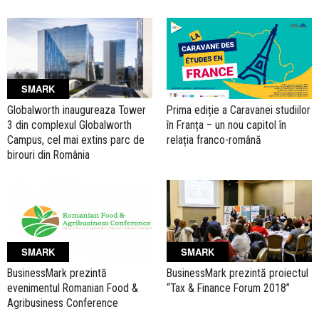
SMARK
Prima ediție a Caravanei studiilor
Globalworth inaugureaza Tower
în Franța – un nou capitol în
3 din complexul Globalworth
relația franco-română
Campus, cel mai extins parc de
birouri din România
SMARK
SMARK
BusinessMark prezintă
BusinessMark prezintă proiectul
evenimentul Romanian Food &
“Tax & Finance Forum 2018”
Agribusiness Conference