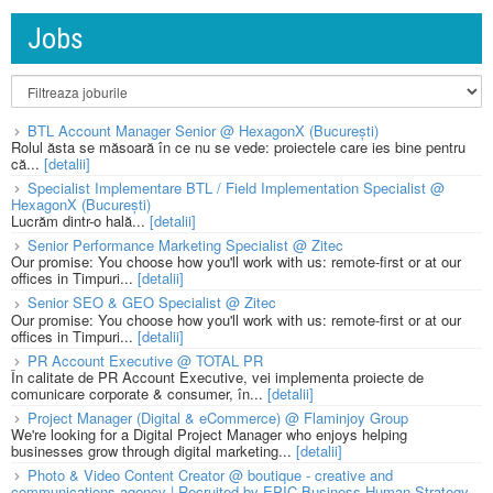
Jobs
BTL Account Manager Senior @ HexagonX (București)
Rolul ăsta se măsoară în ce nu se vede: proiectele care ies bine pentru
că...
[detalii]
Specialist Implementare BTL / Field Implementation Specialist @
HexagonX (București)
Lucrăm dintr-o hală...
[detalii]
Senior Performance Marketing Specialist @ Zitec
Our promise: You choose how you'll work with us: remote-first or at our
offices in Timpuri...
[detalii]
Senior SEO & GEO Specialist @ Zitec
Our promise: You choose how you'll work with us: remote-first or at our
offices in Timpuri...
[detalii]
PR Account Executive @ TOTAL PR
În calitate de PR Account Executive, vei implementa proiecte de
comunicare corporate & consumer, în...
[detalii]
Project Manager (Digital & eCommerce) @ Flaminjoy Group
We're looking for a Digital Project Manager who enjoys helping
businesses grow through digital marketing...
[detalii]
Photo & Video Content Creator @ boutique - creative and
communications agency | Recruited by EPIC Business Human Strategy