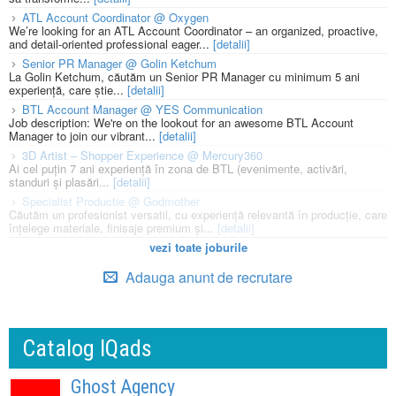
ATL Account Coordinator @ Oxygen
We’re looking for an ATL Account Coordinator – an organized, proactive,
and detail-oriented professional eager...
[detalii]
Senior PR Manager @ Golin Ketchum
La Golin Ketchum, căutăm un Senior PR Manager cu minimum 5 ani
experiență, care știe...
[detalii]
BTL Account Manager @ YES Communication
Job description: We're on the lookout for an awesome BTL Account
Manager to join our vibrant...
[detalii]
3D Artist – Shopper Experience @ Mercury360
Ai cel puțin 7 ani experiență în zona de BTL (evenimente, activări,
standuri și plasări...
[detalii]
Specialist Productie @ Godmother
Căutăm un profesionist versatil, cu experiență relevantă în producție, care
înțelege materiale, finisaje premium și...
[detalii]
vezi toate joburile
Adauga anunt de recrutare
Catalog IQads
Ghost Agency