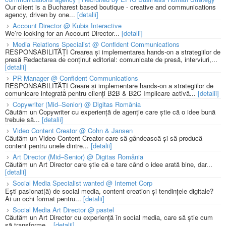
Our client is a Bucharest based boutique - creative and communications
agency, driven by one...
[detalii]
Account Director @ Kubis Interactive
We’re looking for an Account Director...
[detalii]
Media Relations Specialist @ Confident Communications
RESPONSABILITĂȚI Crearea și implementarea hands-on a strategiilor de
presă Redactarea de conținut editorial: comunicate de presă, interviuri,...
[detalii]
PR Manager @ Confident Communications
RESPONSABILITĂȚI Creare și implementare hands-on a strategiilor de
comunicare integrată pentru clienți B2B & B2C Implicare activă...
[detalii]
Copywriter (Mid–Senior) @ Digitas România
Căutăm un Copywriter cu experiență de agenție care știe că o idee bună
trebuie să...
[detalii]
Video Content Creator @ Cohn & Jansen
Căutăm un Video Content Creator care să gândească și să producă
content pentru unele dintre...
[detalii]
Art Director (Mid–Senior) @ Digitas România
Căutăm un Art Director care știe că e tare când o idee arată bine, dar...
[detalii]
Social Media Specialist wanted @ Internet Corp
Ești pasionat(ă) de social media, content creation și tendințele digitale?
Ai un ochi format pentru...
[detalii]
Social Media Art Director @ pastel
Căutăm un Art Director cu experiență în social media, care să știe cum
să transforme...
[detalii]