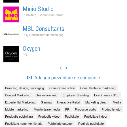
Minio Studio
,
Publicitate
Comunicare online
MSL Consultants
,
PR
Consultanta de marketing
Oxygen
PR
Adauga prezentare de companie
Branding, design, packaging
Comunicare online
Consultanta de marketing
Content Marketing
Dezvoltare web
Employer Branding
Evenimente / BTL
Experiential Marketing
Gaming
Interactive Retail
Marketing direct
Media
Mobile marketing
Monitorizare media
PR
Productie audio
Productie foto
Productie publicitara
Productie video
Publicitate
Publicitate indoor
Publicitate neconventionala
Publicitate outdoor
Regii de publicitate