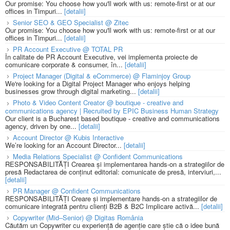
Our promise: You choose how you'll work with us: remote-first or at our
offices in Timpuri...
[detalii]
Senior SEO & GEO Specialist @ Zitec
Our promise: You choose how you'll work with us: remote-first or at our
offices in Timpuri...
[detalii]
PR Account Executive @ TOTAL PR
În calitate de PR Account Executive, vei implementa proiecte de
comunicare corporate & consumer, în...
[detalii]
Project Manager (Digital & eCommerce) @ Flaminjoy Group
We're looking for a Digital Project Manager who enjoys helping
businesses grow through digital marketing...
[detalii]
Photo & Video Content Creator @ boutique - creative and
communications agency | Recruited by EPIC Business Human Strategy
Our client is a Bucharest based boutique - creative and communications
agency, driven by one...
[detalii]
Account Director @ Kubis Interactive
We’re looking for an Account Director...
[detalii]
Media Relations Specialist @ Confident Communications
RESPONSABILITĂȚI Crearea și implementarea hands-on a strategiilor de
presă Redactarea de conținut editorial: comunicate de presă, interviuri,...
[detalii]
PR Manager @ Confident Communications
RESPONSABILITĂȚI Creare și implementare hands-on a strategiilor de
comunicare integrată pentru clienți B2B & B2C Implicare activă...
[detalii]
Copywriter (Mid–Senior) @ Digitas România
Căutăm un Copywriter cu experiență de agenție care știe că o idee bună