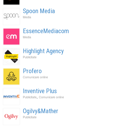
Spoon Media
Media
EssenceMediacom
Media
Highlight Agency
Publicitate
Profero
Comunicare online
Inventive Plus
,
Publicitate
Comunicare online
Ogilvy&Mather
Publicitate