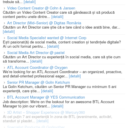
trebuie să...
[detalii]
Video Content Creator @ Cohn & Jansen
Căutăm un Video Content Creator care să gândească și să producă
content pentru unele dintre...
[detalii]
Art Director (Mid–Senior) @ Digitas România
Căutăm un Art Director care știe că e tare când o idee arată bine, dar...
[detalii]
Social Media Specialist wanted @ Internet Corp
Ești pasionat(ă) de social media, content creation și tendințele digitale?
Ai un ochi format pentru...
[detalii]
Social Media Art Director @ pastel
Căutăm un Art Director cu experiență în social media, care să știe cum
să transforme...
[detalii]
ATL Account Coordinator @ Oxygen
We’re looking for an ATL Account Coordinator – an organized, proactive,
and detail-oriented professional eager...
[detalii]
Senior PR Manager @ Golin Ketchum
La Golin Ketchum, căutăm un Senior PR Manager cu minimum 5 ani
experiență, care știe...
[detalii]
BTL Account Manager @ YES Communication
Job description: We're on the lookout for an awesome BTL Account
Manager to join our vibrant...
[detalii]
3D Artist – Shopper Experience @ Mercury360
Ai cel puțin 7 ani experiență în zona de BTL (evenimente, activări,
standuri și plasări...
[detalii]
Specialist Productie @ Godmother