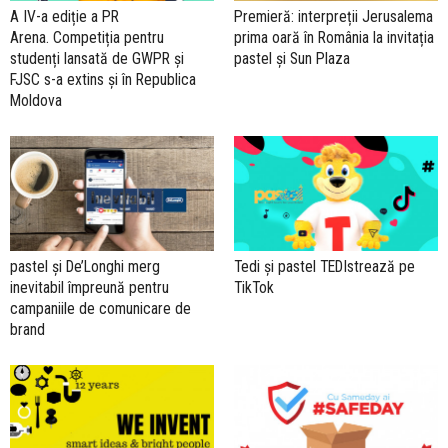
A IV-a ediție a PR
Premieră: interpreții Jerusalema
Arena. Competiția pentru
prima oară în România la invitația
studenți lansată de GWPR și
pastel și Sun Plaza
FJSC s-a extins și în Republica
Moldova
pastel și De’Longhi merg
Tedi și pastel TEDIstrează pe
inevitabil împreună pentru
TikTok
campaniile de comunicare de
brand