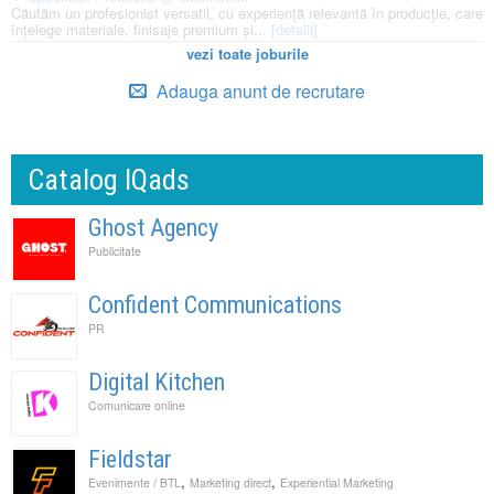
Căutăm un profesionist versatil, cu experiență relevantă în producție, care
înțelege materiale, finisaje premium și...
[detalii]
vezi toate joburile
Adauga anunt de recrutare
Catalog IQads
Ghost Agency
Publicitate
Confident Communications
PR
Digital Kitchen
Comunicare online
Fieldstar
,
,
Evenimente / BTL
Marketing direct
Experiential Marketing