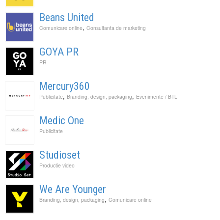
Beans United
,
Comunicare online
Consultanta de marketing
GOYA PR
PR
Mercury360
,
,
Publicitate
Branding, design, packaging
Evenimente / BTL
Medic One
Publicitate
Studioset
Productie video
We Are Younger
,
Branding, design, packaging
Comunicare online