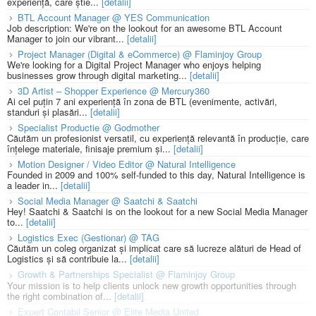
experiență, care știe...
[detalii]
BTL Account Manager @ YES Communication
Job description: We're on the lookout for an awesome BTL Account
Manager to join our vibrant...
[detalii]
Project Manager (Digital & eCommerce) @ Flaminjoy Group
We're looking for a Digital Project Manager who enjoys helping
businesses grow through digital marketing...
[detalii]
3D Artist – Shopper Experience @ Mercury360
Ai cel puțin 7 ani experiență în zona de BTL (evenimente, activări,
standuri și plasări...
[detalii]
Specialist Productie @ Godmother
Căutăm un profesionist versatil, cu experiență relevantă în producție, care
înțelege materiale, finisaje premium și...
[detalii]
Motion Designer / Video Editor @ Natural Intelligence
Founded in 2009 and 100% self-funded to this day, Natural Intelligence is
a leader in...
[detalii]
Social Media Manager @ Saatchi & Saatchi
Hey! Saatchi & Saatchi is on the lookout for a new Social Media Manager
to...
[detalii]
Logistics Exec (Gestionar) @ TAG
Căutăm un coleg organizat și implicat care să lucreze alături de Head of
Logistics și să contribuie la...
[detalii]
Growth & Partnerships Specialist @ Flaminjoy Group
Your mission is to help clients unlock new growth opportunities through
the right combination of...
[detalii]
Expert Contabil Senior @ Elite Media United