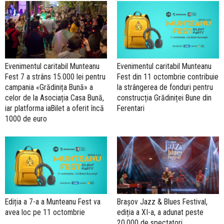
Evenimentul caritabil Munteanu
Evenimentul caritabil Munteanu
Fest 7 a strâns 15.000 lei pentru
Fest din 11 octombrie contribuie
campania «Grădinița Bună» a
la strângerea de fonduri pentru
celor de la Asociația Casa Bună,
construcția Grădiniței Bune din
iar platforma iaBilet a oferit încă
Ferentari
1000 de euro
Ediția a 7-a a Munteanu Fest va
Brașov Jazz & Blues Festival,
avea loc pe 11 octombrie
ediția a XI-a, a adunat peste
20.000 de spectatori