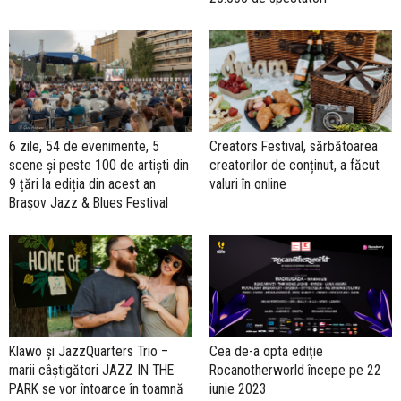
6 zile, 54 de evenimente, 5
Creators Festival, sărbătoarea
scene și peste 100 de artiști din
creatorilor de conținut, a făcut
9 țări la ediția din acest an
valuri în online
Brașov Jazz & Blues Festival
Klawo și JazzQuarters Trio –
Cea de-a opta ediție
marii câștigători JAZZ IN THE
Rocanotherworld începe pe 22
PARK se vor întoarce în toamnă
iunie 2023