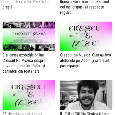
Începe Jazz in the Park în tot
Românii vor evenimente și sunt
orașul
cei mai dispuși să respecte
regulile
S-a lansat expoziția online
Crescut pe Muzică. Cum au fost
Crescut Pe Muzică despre
atelierele pe Zoom și cine sunt
povestea tinerilor lăutari și
participanții
dansatori din toată țara
21 de adolescenți readuc
[U-Talks] Cătălin Cîrstea (Ursus