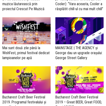
muzica lăutarească prin
Cooler): “Vara aceasta, Cooler a
proiectul Crescut Pe Muzică
răsplătit chill-ul cu mai mult chill”
Mai sunt două zile până la
MAINSTAGE | THE AGENCY și
WishFest, primul festival dedicat
George dau un upgrade orașului:
lampioanelor pe apă
George Street Gallery
Bucharest Craft Beer Festival
Bucharest Craft Beer Festival
2019. Programul festivalului și
2019 – Great BEER, Great FOOD,