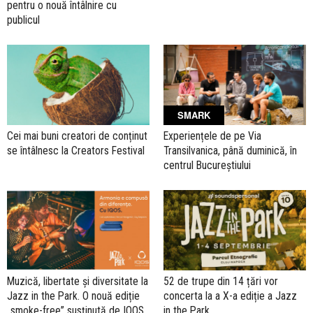
pentru o nouă întâlnire cu
publicul
SMARK
Cei mai buni creatori de conținut
Experiențele de pe Via
se întâlnesc la Creators Festival
Transilvanica, până duminică, în
centrul Bucureștiului
Muzică, libertate și diversitate la
52 de trupe din 14 țări vor
Jazz in the Park. O nouă ediție
concerta la a X-a ediție a Jazz
„smoke-free” susținută de IQOS
in the Park