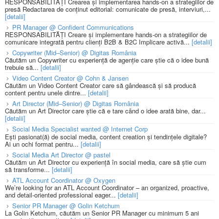
RESPONSABILITĂȚI Crearea și implementarea hands-on a strategiilor de
presă Redactarea de conținut editorial: comunicate de presă, interviuri,...
[detalii]
PR Manager @ Confident Communications
RESPONSABILITĂȚI Creare și implementare hands-on a strategiilor de
comunicare integrată pentru clienți B2B & B2C Implicare activă...
[detalii]
Copywriter (Mid–Senior) @ Digitas România
Căutăm un Copywriter cu experiență de agenție care știe că o idee bună
trebuie să...
[detalii]
Video Content Creator @ Cohn & Jansen
Căutăm un Video Content Creator care să gândească și să producă
content pentru unele dintre...
[detalii]
Art Director (Mid–Senior) @ Digitas România
Căutăm un Art Director care știe că e tare când o idee arată bine, dar...
[detalii]
Social Media Specialist wanted @ Internet Corp
Ești pasionat(ă) de social media, content creation și tendințele digitale?
Ai un ochi format pentru...
[detalii]
Social Media Art Director @ pastel
Căutăm un Art Director cu experiență în social media, care să știe cum
să transforme...
[detalii]
ATL Account Coordinator @ Oxygen
We’re looking for an ATL Account Coordinator – an organized, proactive,
and detail-oriented professional eager...
[detalii]
Senior PR Manager @ Golin Ketchum
La Golin Ketchum, căutăm un Senior PR Manager cu minimum 5 ani