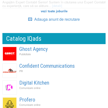
Angajăm Expert Contabil Senior! Suntem în căutarea unui Expert Contabil
cu experiență, care să se alăture...
[detalii]
vezi toate joburile
Adauga anunt de recrutare
Catalog IQads
Ghost Agency
Publicitate
Confident Communications
PR
Digital Kitchen
Comunicare online
Profero
Comunicare online