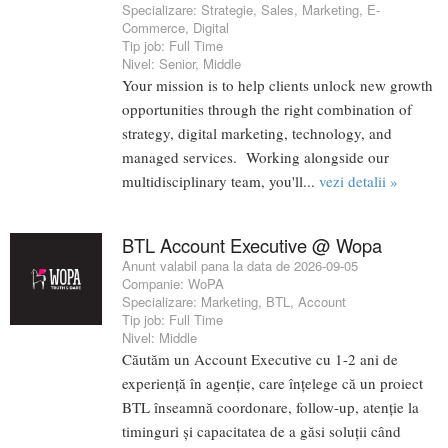
Specializare:
Strategie
,
Sales
,
Marketing
,
E-
Commerce
,
Digital
Tip job:
Full Time
Nivel:
Senior
,
Middle
Your mission is to help clients unlock new growth
opportunities through the right combination of
strategy, digital marketing, technology, and
managed services. Working alongside our
multidisciplinary team, you'll...
vezi detalii »
BTL Account Executive @ Wopa
Anunt valabil pana la data de 2026-09-05
Companie:
WoPA
Specializare:
Marketing
,
BTL
,
Account
Tip job:
Full Time
Nivel:
Middle
Căutăm un Account Executive cu 1-2 ani de
experiență în agenție, care înțelege că un proiect
BTL înseamnă coordonare, follow-up, atenție la
timinguri și capacitatea de a găsi soluții când