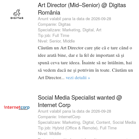
Art Director (Mid–Senior) @ Digitas
România
Anunt valabil pana la data de 2026-09-28
Companie:
Digitas
Specializare:
Marketing
,
Digital
,
Art
Tip job:
Full Time
Nivel:
Senior
,
Middle
Căutăm un Art Director care știe că e tare când o
idee arată bine, dar e la fel de important să și
spună ceva tare ideea. Înainte să ne întâlnim, hai
să vedem dacă ne și potrivim în toate. Căutăm un
Art Director...
vezi detalii »
Social Media Specialist wanted @
Internet Corp
Anunt valabil pana la data de 2026-09-28
Companie:
InternetCorp
Specializare:
Marketing
,
Digital
,
Content
,
Social Media
Tip job:
Hybrid (Office & Remote)
,
Full Time
Nivel:
Middle