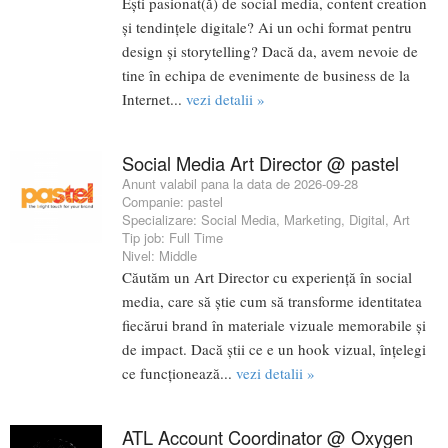
Ești pasionat(ă) de social media, content creation
și tendințele digitale? Ai un ochi format pentru
design și storytelling? Dacă da, avem nevoie de
tine în echipa de evenimente de business de la
Internet...
vezi detalii »
Social Media Art Director @ pastel
Anunt valabil pana la data de 2026-09-28
Companie:
pastel
Specializare:
Social Media
,
Marketing
,
Digital
,
Art
Tip job:
Full Time
Nivel:
Middle
Căutăm un Art Director cu experiență în social
media, care să știe cum să transforme identitatea
fiecărui brand în materiale vizuale memorabile și
de impact. Dacă știi ce e un hook vizual, înțelegi
ce funcționează...
vezi detalii »
ATL Account Coordinator @ Oxygen