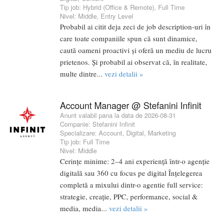
Tip job:
Hybrid (Office & Remote)
,
Full Time
Nivel:
Middle
,
Entry Level
Probabil ai citit deja zeci de job description-uri în
care toate companiile spun că sunt dinamice,
caută oameni proactivi și oferă un mediu de lucru
prietenos. Și probabil ai observat că, în realitate,
multe dintre...
vezi detalii »
Account Manager @ Stefanini Infinit
Anunt valabil pana la data de 2026-08-31
Companie:
Stefanini Infinit
Specializare:
Account
,
Digital
,
Marketing
Tip job:
Full Time
Nivel:
Middle
Cerințe minime: 2–4 ani experiență într-o agenție
digitală sau 360 cu focus pe digital Înțelegerea
completă a mixului dintr-o agentie full service:
strategie, creație, PPC, performance, social &
media, media...
vezi detalii »