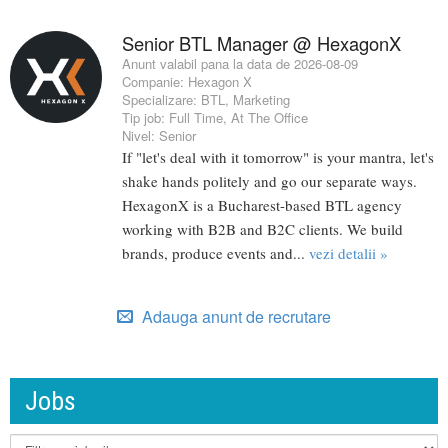
Senior BTL Manager @ HexagonX
Anunt valabil pana la data de 2026-08-09
Companie:
Hexagon X
Specializare:
BTL
,
Marketing
Tip job:
Full Time
,
At The Office
Nivel:
Senior
If "let's deal with it tomorrow" is your mantra, let's
shake hands politely and go our separate ways.
HexagonX is a Bucharest-based BTL agency
working with B2B and B2C clients. We build
brands, produce events and...
vezi detalii »
Adauga anunt de recrutare
Jobs