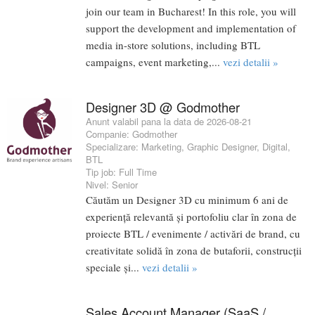
join our team in Bucharest! In this role, you will
support the development and implementation of
media in-store solutions, including BTL
campaigns, event marketing,...
vezi detalii »
Designer 3D @ Godmother
Anunt valabil pana la data de 2026-08-21
Companie:
Godmother
Specializare:
Marketing
,
Graphic Designer
,
Digital
,
BTL
Tip job:
Full Time
Nivel:
Senior
Căutăm un Designer 3D cu minimum 6 ani de
experiență relevantă și portofoliu clar în zona de
proiecte BTL / evenimente / activări de brand, cu
creativitate solidă în zona de butaforii, construcții
speciale și...
vezi detalii »
Sales Account Manager (SaaS /