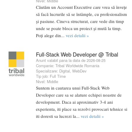
Nivel:
Middle
Căutăm un Account Executive care vrea să învețe
să facă lucrurile să se întâmple, cu profesionalism
și pasiune. Cineva structurat, care vede din timp
unde se poate bloca un proiect și mută la timp.
Poți alege din...
vezi detalii »
Full-Stack Web Developer @ Tribal
Anunt valabil pana la data de 2026-08-25
Companie:
Tribal Worldwide Romania
Specializare:
Digital
,
WebDev
Tip job:
Full Time
Nivel:
Middle
Suntem in cautarea unui Full-Stack Web
Developer care sa se alature echipei noastre de
development. Daca ai aproximativ 3-4 ani
experienta, iti place sa rezolvi provocari tehnice si
iti doresti sa lucrezi la...
vezi detalii »