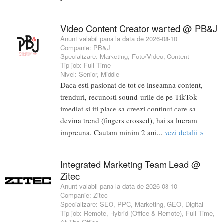
Video Content Creator wanted @ PB&J
Anunt valabil pana la data de 2026-08-10
Companie:
PB&J
Specializare:
Marketing
,
Foto/Video
,
Content
Tip job:
Full Time
Nivel:
Senior
,
Middle
Daca esti pasionat de tot ce inseamna content,
trenduri, recunosti sound-urile de pe TikTok
imediat si iti place sa creezi continut care sa
devina trend (fingers crossed), hai sa lucram
impreuna. Cautam minim 2 ani...
vezi detalii »
Integrated Marketing Team Lead @
Zitec
Anunt valabil pana la data de 2026-08-10
Companie:
Zitec
Specializare:
SEO
,
PPC
,
Marketing
,
GEO
,
Digital
Tip job:
Remote
,
Hybrid (Office & Remote)
,
Full Time
,
At The Office