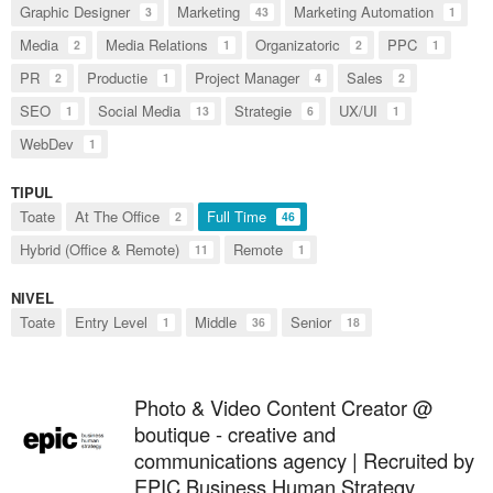
Graphic Designer
Marketing
Marketing Automation
3
43
1
Media
Media Relations
Organizatoric
PPC
2
1
2
1
PR
Productie
Project Manager
Sales
2
1
4
2
SEO
Social Media
Strategie
UX/UI
1
13
6
1
WebDev
1
TIPUL
Toate
At The Office
Full Time
2
46
Hybrid (Office & Remote)
Remote
11
1
NIVEL
Toate
Entry Level
Middle
Senior
1
36
18
Photo & Video Content Creator @
boutique - creative and
communications agency | Recruited by
EPIC Business Human Strategy