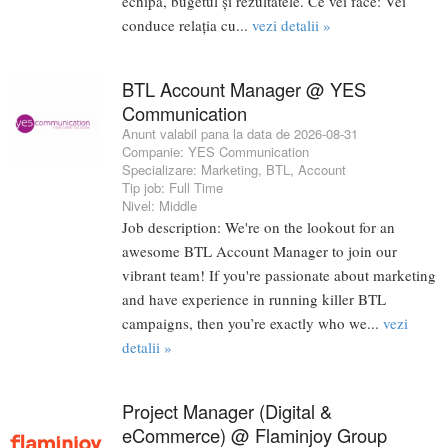
echipa, bugetul și rezultatele. Ce vei face: Vei
conduce relația cu...
vezi detalii »
BTL Account Manager @ YES
Communication
Anunt valabil pana la data de 2026-08-31
Companie:
YES Communication
Specializare:
Marketing
,
BTL
,
Account
Tip job:
Full Time
Nivel:
Middle
Job description: We're on the lookout for an
awesome BTL Account Manager to join our
vibrant team! If you're passionate about marketing
and have experience in running killer BTL
campaigns, then you’re exactly who we...
vezi
detalii »
Project Manager (Digital &
eCommerce) @ Flaminjoy Group