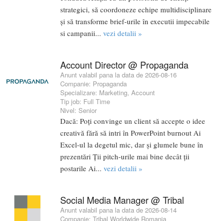
strategici, să coordoneze echipe multidisciplinare
și să transforme brief-urile în executii impecabile
si campanii...
vezi detalii »
Account Director @ Propaganda
Anunt valabil pana la data de 2026-08-16
Companie:
Propaganda
Specializare:
Marketing
,
Account
Tip job:
Full Time
Nivel:
Senior
Dacă: Poți convinge un client să accepte o idee
creativă fără să intri în PowerPoint burnout Ai
Excel-ul la degetul mic, dar și glumele bune în
prezentări Ții pitch-urile mai bine decât ții
postarile Ai...
vezi detalii »
Social Media Manager @ Tribal
Anunt valabil pana la data de 2026-08-14
Companie:
Tribal Worldwide Romania