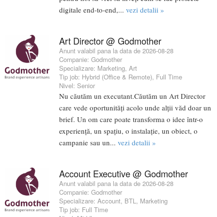
digitale end-to-end,...
vezi detalii »
Art Director @ Godmother
Anunt valabil pana la data de 2026-08-28
Companie:
Godmother
Specializare:
Marketing
,
Art
Tip job:
Hybrid (Office & Remote)
,
Full Time
Nivel:
Senior
Nu căutăm un executant.Căutăm un Art Director
care vede oportunități acolo unde alții văd doar un
brief. Un om care poate transforma o idee într-o
experiență, un spațiu, o instalație, un obiect, o
campanie sau un...
vezi detalii »
Account Executive @ Godmother
Anunt valabil pana la data de 2026-08-28
Companie:
Godmother
Specializare:
Account
,
BTL
,
Marketing
Tip job:
Full Time