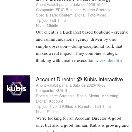
Anunt valabil pana la data de 2026-10-04
Companie:
EPIC Business Human Strategy
Specializare:
Content
,
Digital
,
Foto/Video
Tip job:
Full Time
Nivel:
Middle
Our client is a Bucharest based boutique - creative
and communications agency, driven by one
simple obsession—doing exceptional work that
makes a real impact. They combine strategic
thinking with creative execution...
vezi detalii »
Account Director @ Kubis Interactive
Anunt valabil pana la data de 2026-10-03
Companie:
KUBIS
Specializare:
Strategie
,
Social Media
,
Marketing
,
Digital
,
Account
Tip job:
Hybrid (Office & Remote)
,
Full Time
Nivel:
Senior
We’re looking for an Account Director.A good
one, but also a good human. Kubis is growing and