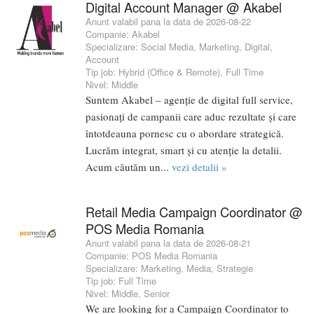
Digital Account Manager @ Akabel
Anunt valabil pana la data de 2026-08-22
Companie:
Akabel
Specializare:
Social Media
,
Marketing
,
Digital
,
Account
Tip job:
Hybrid (Office & Remote)
,
Full Time
Nivel:
Middle
Suntem Akabel – agenție de digital full service,
pasionați de campanii care aduc rezultate și care
întotdeauna pornesc cu o abordare strategică.
Lucrăm integrat, smart și cu atenție la detalii.
Acum căutăm un...
vezi detalii »
Retail Media Campaign Coordinator @
POS Media Romania
Anunt valabil pana la data de 2026-08-21
Companie:
POS Media Romania
Specializare:
Marketing
,
Media
,
Strategie
Tip job:
Full Time
Nivel:
Middle
,
Senior
We are looking for a Campaign Coordinator to