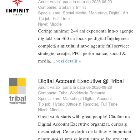
Anunt valabil pana la data de 2026-08-29
Companie:
Stefanini Infinit
Specializare:
Social Media
,
Marketing
,
Digital
,
Art
Tip job:
Full Time
Nivel:
Middle
Cerințe minime: 2–4 ani experiență într-o agenție
digitală sau 360 cu focus pe digital Înțelegerea
completă a mixului dintr-o agentie full service:
strategie, creație, PPC, performance, social &
media,...
vezi detalii »
Digital Account Executive @ Tribal
Anunt valabil pana la data de 2026-08-28
Companie:
Tribal Worldwide Romania
Specializare:
Marketing
,
Digital
,
Account
Tip job:
Hybrid (Office & Remote)
,
Full Time
Nivel:
Middle
Great work starts with great people! Căutăm un
Digital Account Executive organizat, curios și
descurcăreț. Ce ne dorim de la tine: E important
pentru noi să vrei să înveți cum se fac proiecte