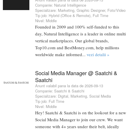
Companie:
Natural Intelligence
Specializare:
Marketing
,
Graphic Designer
,
Foto/Video
Tip job:
Hybrid (Office & Remote)
,
Full Time
Nivel:
Middle
Founded in 2009 and 100% self-funded to this
day, Natural Intelligence is a leader in online multi
vertical marketplaces. Our global brands,
Top10.com and BestMoney.com, help millions
worldwide make informed...
vezi detalii »
Social Media Manager @ Saatchi &
Saatchi
Anunt valabil pana la data de 2026-09-13
Companie:
Saatchi & Saatchi
Specializare:
Digital
,
Marketing
,
Social Media
Tip job:
Full Time
Nivel:
Middle
Hey! Saatchi & Saatchi is on the lookout for a new
Social Media Manager to join our crew. We want
someone with 4+ years under their belt, ideally