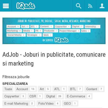
AdJob - Joburi in publicitate, comunicare
si marketing
Filtreaza joburile
SPECIALIZAREA
Toate
Account
Art
ATL
BTL
Content
13
5
1
7
7
Copywriter
CSR
Digital
E-Commerce
3
1
26
4
E-mail Marketing
Foto/Video
GEO
2
4
1