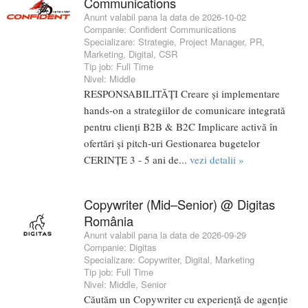
Communications
Anunt valabil pana la data de 2026-10-02
Companie:
Confident Communications
Specializare:
Strategie
,
Project Manager
,
PR
,
Marketing
,
Digital
,
CSR
Tip job:
Full Time
Nivel:
Middle
RESPONSABILITĂȚI Creare și implementare
hands-on a strategiilor de comunicare integrată
pentru clienți B2B & B2C Implicare activă în
ofertări și pitch-uri Gestionarea bugetelor
CERINȚE 3 - 5 ani de...
vezi detalii »
Copywriter (Mid–Senior) @ Digitas
România
Anunt valabil pana la data de 2026-09-29
Companie:
Digitas
Specializare:
Copywriter
,
Digital
,
Marketing
Tip job:
Full Time
Nivel:
Middle
,
Senior
Căutăm un Copywriter cu experiență de agenție