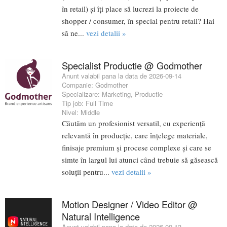
în retail) și îți place să lucrezi la proiecte de
shopper / consumer, în special pentru retail? Hai
să ne...
vezi detalii »
Specialist Productie @ Godmother
Anunt valabil pana la data de 2026-09-14
Companie:
Godmother
Specializare:
Marketing
,
Productie
Tip job:
Full Time
Nivel:
Middle
Căutăm un profesionist versatil, cu experiență
relevantă în producție, care înțelege materiale,
finisaje premium și procese complexe și care se
simte în largul lui atunci când trebuie să găsească
soluții pentru...
vezi detalii »
Motion Designer / Video Editor @
Natural Intelligence
Anunt valabil pana la data de 2026-09-13