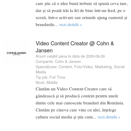
care știe că o idee bună trebuie să spună ceva tare,
dar și să poată trăi la fel de bine într-un feed, pe o
scenă, într-o activare sau oriunde ajung oamenii și
brandurile...
vezi detalii »
Video Content Creator @ Cohn &
Jansen
Anunt valabil pana la data de 2026-09-29
Companie:
Cohn & Jansen
Specializare:
Content
,
Foto/Video
,
Marketing
,
Social
Media
Tip job:
Full Time
Nivel:
Middle
Căutăm un Video Content Creator care să
gândească și să producă content pentru unele
dintre cele mai cunoscute branduri din România.
Căutăm pe cineva care vine cu idei, înțelege
cultura social media și știe cum...
vezi detalii »