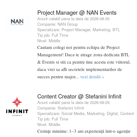
Project Manager @ NAN Events
Anunt valabil pana la data de 2026-08-30
Companie:
NAN Group
Specializare:
Project Manager
,
Marketing
,
BTL
Tip job:
Full Time
Nivel:
Middle
Cautam colegi noi pentru echipa de Project
Management! Daca te atrage zona dedicata BTL
& Events si stii ca pentru tine acesta este viitorul,
daca vrei sa afli secretele implementarilor de
succes pentru major...
vezi detalii »
Content Creator @ Stefanini Infinit
Anunt valabil pana la data de 2026-08-29
Companie:
Stefanini Infinit
Specializare:
Social Media
,
Marketing
,
Digital
,
Content
Tip job:
Full Time
Nivel:
Middle
Cerințe minime: 1–3 ani experiență într-o agenție