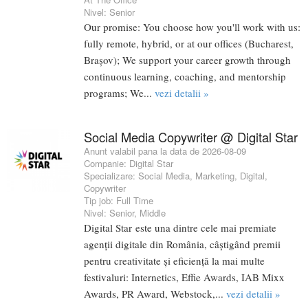
Nivel:
Senior
Our promise: You choose how you'll work with us:
fully remote, hybrid, or at our offices (Bucharest,
Brașov); We support your career growth through
continuous learning, coaching, and mentorship
programs; We...
vezi detalii »
Social Media Copywriter @ Digital Star
Anunt valabil pana la data de 2026-08-09
Companie:
Digital Star
Specializare:
Social Media
,
Marketing
,
Digital
,
Copywriter
Tip job:
Full Time
Nivel:
Senior
,
Middle
Digital Star este una dintre cele mai premiate
agenții digitale din România, câștigând premii
pentru creativitate și eficiență la mai multe
festivaluri: Internetics, Effie Awards, IAB Mixx
Awards, PR Award, Webstock,...
vezi detalii »