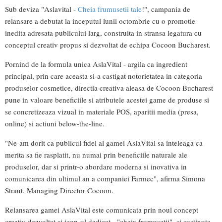
Sub deviza "Aslavital -
Cheia frumusetii tale
!", campania de
relansare a debutat la inceputul lunii octombrie cu o promotie
inedita adresata publicului larg, construita in stransa legatura cu
conceptul creativ propus si dezvoltat de echipa Cocoon Bucharest.
Pornind de la formula unica AslaVital - argila ca ingredient
principal, prin care aceasta si-a castigat notorietatea in categoria
produselor cosmetice, directia creativa aleasa de Cocoon Bucharest
pune in valoare beneficiile si atributele acestei game de produse si
se concretizeaza vizual in materiale POS, aparitii media (presa,
online) si actiuni below-the-line.
"Ne-am dorit ca publicul fidel al gamei AslaVital sa inteleaga ca
merita sa fie rasplatit, nu numai prin beneficiile naturale ale
produselor, dar si printr-o abordare moderna si inovativa in
comunicarea din ultimul an a companiei Farmec", afirma Simona
Straut, Managing Director Cocoon.
Relansarea gamei AslaVital este comunicata prin noul concept
creativ dezvoltat si icon-ul dedicat - "cheia frumusetii", si sustinuta