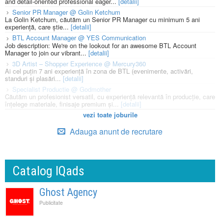
and detail-oriented professional eager...
[detalii]
Senior PR Manager @ Golin Ketchum
La Golin Ketchum, căutăm un Senior PR Manager cu minimum 5 ani
experiență, care știe...
[detalii]
BTL Account Manager @ YES Communication
Job description: We're on the lookout for an awesome BTL Account
Manager to join our vibrant...
[detalii]
3D Artist – Shopper Experience @ Mercury360
Ai cel puțin 7 ani experiență în zona de BTL (evenimente, activări,
standuri și plasări...
[detalii]
Specialist Productie @ Godmother
Căutăm un profesionist versatil, cu experiență relevantă în producție, care
înțelege materiale, finisaje premium și...
[detalii]
vezi toate joburile
Adauga anunt de recrutare
Catalog IQads
Ghost Agency
Publicitate