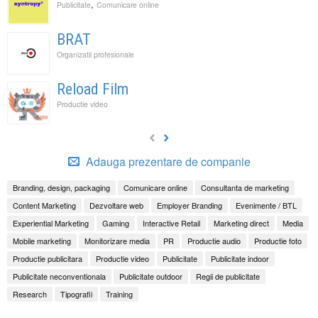
,
Publicitate
Comunicare online
BRAT
Organizatii profesionale
Reload Film
Productie video
Adauga prezentare de companie
Branding, design, packaging
Comunicare online
Consultanta de marketing
Content Marketing
Dezvoltare web
Employer Branding
Evenimente / BTL
Experiential Marketing
Gaming
Interactive Retail
Marketing direct
Media
Mobile marketing
Monitorizare media
PR
Productie audio
Productie foto
Productie publicitara
Productie video
Publicitate
Publicitate indoor
Publicitate neconventionala
Publicitate outdoor
Regii de publicitate
Research
Tipografii
Training