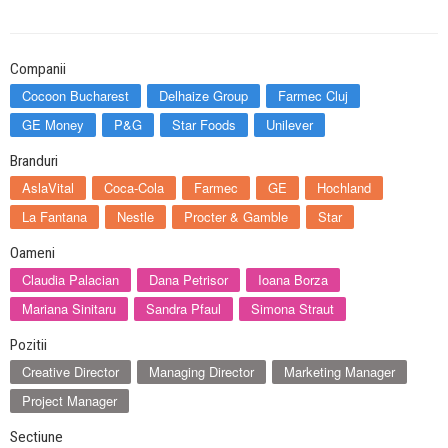
Companii
Cocoon Bucharest
Delhaize Group
Farmec Cluj
GE Money
P&G
Star Foods
Unilever
Branduri
AslaVital
Coca-Cola
Farmec
GE
Hochland
La Fantana
Nestle
Procter & Gamble
Star
Oameni
Claudia Palacian
Dana Petrisor
Ioana Borza
Mariana Sinitaru
Sandra Pfaul
Simona Straut
Pozitii
Creative Director
Managing Director
Marketing Manager
Project Manager
Sectiune