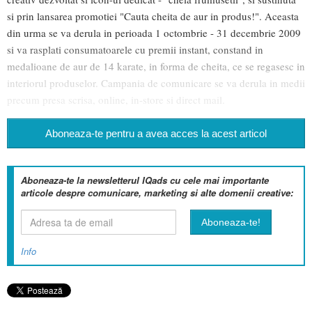
si prin lansarea promotiei "Cauta cheita de aur in produs!". Aceasta
din urma se va derula in perioada 1 octombrie - 31 decembrie 2009
si va rasplati consumatoarele cu premii instant, constand in
medalioane de aur de 14 karate, in forma de cheita, ce se regasesc in
interiorul produselor. Campania de comunicare se va derula in medii
precum presa scrisa, online, in-store si direct mail.
Aboneaza-te pentru a avea acces la acest articol
Aboneaza-te la newsletterul IQads cu cele mai importante
articole despre comunicare, marketing si alte domenii creative:
Info