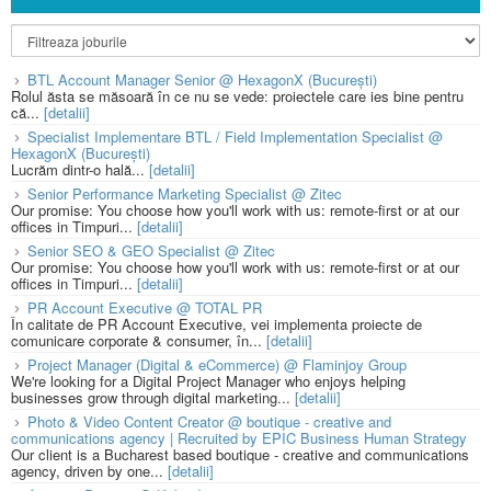
BTL Account Manager Senior @ HexagonX (București)
Rolul ăsta se măsoară în ce nu se vede: proiectele care ies bine pentru
că...
[detalii]
Specialist Implementare BTL / Field Implementation Specialist @
HexagonX (București)
Lucrăm dintr-o hală...
[detalii]
Senior Performance Marketing Specialist @ Zitec
Our promise: You choose how you'll work with us: remote-first or at our
offices in Timpuri...
[detalii]
Senior SEO & GEO Specialist @ Zitec
Our promise: You choose how you'll work with us: remote-first or at our
offices in Timpuri...
[detalii]
PR Account Executive @ TOTAL PR
În calitate de PR Account Executive, vei implementa proiecte de
comunicare corporate & consumer, în...
[detalii]
Project Manager (Digital & eCommerce) @ Flaminjoy Group
We're looking for a Digital Project Manager who enjoys helping
businesses grow through digital marketing...
[detalii]
Photo & Video Content Creator @ boutique - creative and
communications agency | Recruited by EPIC Business Human Strategy
Our client is a Bucharest based boutique - creative and communications
agency, driven by one...
[detalii]