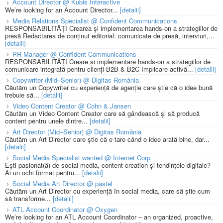
Account Director @ Kubis Interactive
We’re looking for an Account Director...
[detalii]
Media Relations Specialist @ Confident Communications
RESPONSABILITĂȚI Crearea și implementarea hands-on a strategiilor de
presă Redactarea de conținut editorial: comunicate de presă, interviuri,...
[detalii]
PR Manager @ Confident Communications
RESPONSABILITĂȚI Creare și implementare hands-on a strategiilor de
comunicare integrată pentru clienți B2B & B2C Implicare activă...
[detalii]
Copywriter (Mid–Senior) @ Digitas România
Căutăm un Copywriter cu experiență de agenție care știe că o idee bună
trebuie să...
[detalii]
Video Content Creator @ Cohn & Jansen
Căutăm un Video Content Creator care să gândească și să producă
content pentru unele dintre...
[detalii]
Art Director (Mid–Senior) @ Digitas România
Căutăm un Art Director care știe că e tare când o idee arată bine, dar...
[detalii]
Social Media Specialist wanted @ Internet Corp
Ești pasionat(ă) de social media, content creation și tendințele digitale?
Ai un ochi format pentru...
[detalii]
Social Media Art Director @ pastel
Căutăm un Art Director cu experiență în social media, care să știe cum
să transforme...
[detalii]
ATL Account Coordinator @ Oxygen
We’re looking for an ATL Account Coordinator – an organized, proactive,