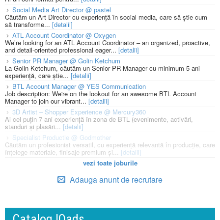
Social Media Art Director @ pastel
Căutăm un Art Director cu experiență în social media, care să știe cum
să transforme...
[detalii]
ATL Account Coordinator @ Oxygen
We’re looking for an ATL Account Coordinator – an organized, proactive,
and detail-oriented professional eager...
[detalii]
Senior PR Manager @ Golin Ketchum
La Golin Ketchum, căutăm un Senior PR Manager cu minimum 5 ani
experiență, care știe...
[detalii]
BTL Account Manager @ YES Communication
Job description: We're on the lookout for an awesome BTL Account
Manager to join our vibrant...
[detalii]
3D Artist – Shopper Experience @ Mercury360
Ai cel puțin 7 ani experiență în zona de BTL (evenimente, activări,
standuri și plasări...
[detalii]
Specialist Productie @ Godmother
Căutăm un profesionist versatil, cu experiență relevantă în producție, care
înțelege materiale, finisaje premium și...
[detalii]
vezi toate joburile
Adauga anunt de recrutare
Catalog IQads