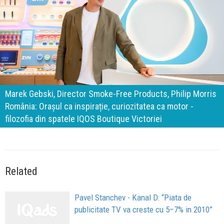
140 de ani de Mercedes-Benz. Ramona Pîrlog: Cel mai
important „test al timpului” este să inovăm constant, dar
cu aceeași responsabilitate față de oameni, siguranță și
calitate
Related
Pavel Stanchev - Kanal D: “Piata de
publicitate TV va creste cu 5–7% in 2010”