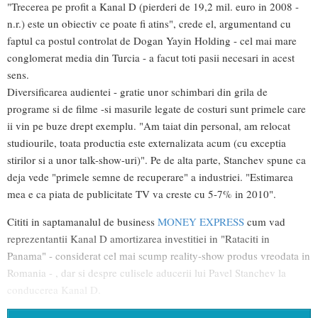
"Trecerea pe profit a Kanal D (pierderi de 19,2 mil. euro in 2008 -
n.r.) este un obiectiv ce poate fi atins", crede el, argumentand cu
faptul ca postul controlat de Dogan Yayin Holding - cel mai mare
conglomerat media din Turcia - a facut toti pasii necesari in acest
sens.
Diversificarea audientei - gratie unor schimbari din grila de
programe si de filme -si masurile legate de costuri sunt primele care
ii vin pe buze drept exemplu. "Am taiat din personal, am relocat
studiourile, toata productia este externalizata acum (cu exceptia
stirilor si a unor talk-show-uri)". Pe de alta parte, Stanchev spune ca
deja vede "primele semne de recuperare" a industriei. "Estimarea
mea e ca piata de publicitate TV va creste cu 5-7% in 2010".
Cititi in saptamanalul de business
MONEY EXPRESS
cum vad
reprezentantii Kanal D amortizarea investitiei in "Rataciti in
Panama" - considerat cel mai scump reality-show produs vreodata in
Romania - , dar si despre culisele aducerii lui Pavel Stanchev la
conducerea Kanal D.