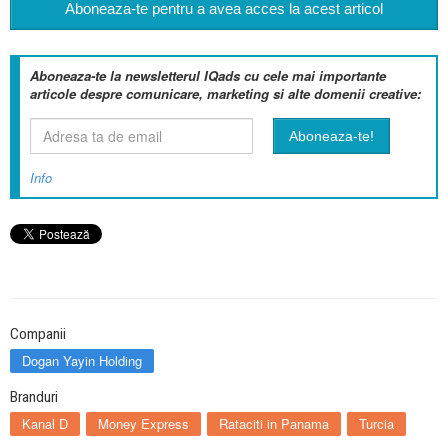
Aboneaza-te pentru a avea acces la acest articol
Aboneaza-te la newsletterul IQads cu cele mai importante
articole despre comunicare, marketing si alte domenii creative:
Info
Companii
Dogan Yayin Holding
Branduri
Kanal D
Money Express
Rataciti in Panama
Turcia