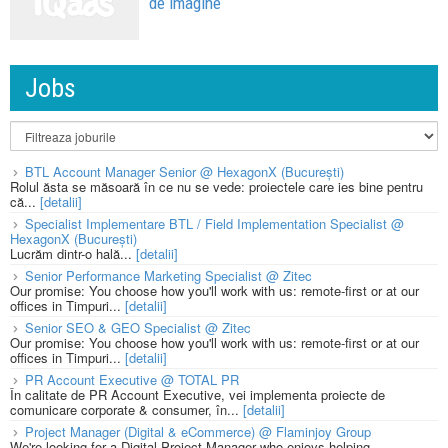
de imagine
Jobs
BTL Account Manager Senior @ HexagonX (București)
Rolul ăsta se măsoară în ce nu se vede: proiectele care ies bine pentru
că...
[detalii]
Specialist Implementare BTL / Field Implementation Specialist @
HexagonX (București)
Lucrăm dintr-o hală...
[detalii]
Senior Performance Marketing Specialist @ Zitec
Our promise: You choose how you'll work with us: remote-first or at our
offices in Timpuri...
[detalii]
Senior SEO & GEO Specialist @ Zitec
Our promise: You choose how you'll work with us: remote-first or at our
offices in Timpuri...
[detalii]
PR Account Executive @ TOTAL PR
În calitate de PR Account Executive, vei implementa proiecte de
comunicare corporate & consumer, în...
[detalii]
Project Manager (Digital & eCommerce) @ Flaminjoy Group
We're looking for a Digital Project Manager who enjoys helping