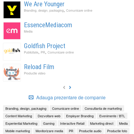
We Are Younger
,
Branding, design, packaging
Comunicare online
EssenceMediacom
Media
Goldfish Project
,
,
Publicitate
PR
Comunicare online
Reload Film
Productie video
Adauga prezentare de companie
Branding, design, packaging
Comunicare online
Consultanta de marketing
Content Marketing
Dezvoltare web
Employer Branding
Evenimente / BTL
Experiential Marketing
Gaming
Interactive Retail
Marketing direct
Media
Mobile marketing
Monitorizare media
PR
Productie audio
Productie foto