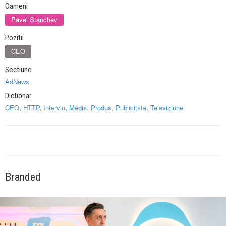
Oameni
Pavel Stanchev
Pozitii
CEO
Sectiune
AdNews
Dictionar
CEO
,
HTTP
,
Interviu
,
Media
,
Produs
,
Publicitate
,
Televiziune
Branded