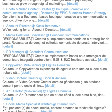
businesses grow through digital marketing...
[detalii]
Photo & Video Content Creator @ boutique - creative and
communications agency | Recruited by EPIC Business Human Strategy
Our client is a Bucharest based boutique - creative and communications
agency, driven by one...
[detalii]
Account Director @ Kubis Interactive
We’re looking for an Account Director...
[detalii]
Media Relations Specialist @ Confident Communications
RESPONSABILITĂȚI Crearea și implementarea hands-on a strategiilor de
presă Redactarea de conținut editorial: comunicate de presă, interviuri,...
[detalii]
PR Manager @ Confident Communications
RESPONSABILITĂȚI Creare și implementare hands-on a strategiilor de
comunicare integrată pentru clienți B2B & B2C Implicare activă...
[detalii]
Copywriter (Mid–Senior) @ Digitas România
Căutăm un Copywriter cu experiență de agenție care știe că o idee bună
trebuie să...
[detalii]
Video Content Creator @ Cohn & Jansen
Căutăm un Video Content Creator care să gândească și să producă
content pentru unele dintre...
[detalii]
Art Director (Mid–Senior) @ Digitas România
Căutăm un Art Director care știe că e tare când o idee arată bine, dar...
[detalii]
Social Media Specialist wanted @ Internet Corp
Ești pasionat(ă) de social media, content creation și tendințele digitale?
Ai un ochi format pentru...
[detalii]