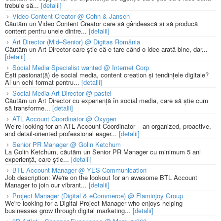
trebuie să...
[detalii]
Video Content Creator @ Cohn & Jansen
Căutăm un Video Content Creator care să gândească și să producă
content pentru unele dintre...
[detalii]
Art Director (Mid–Senior) @ Digitas România
Căutăm un Art Director care știe că e tare când o idee arată bine, dar...
[detalii]
Social Media Specialist wanted @ Internet Corp
Ești pasionat(ă) de social media, content creation și tendințele digitale?
Ai un ochi format pentru...
[detalii]
Social Media Art Director @ pastel
Căutăm un Art Director cu experiență în social media, care să știe cum
să transforme...
[detalii]
ATL Account Coordinator @ Oxygen
We’re looking for an ATL Account Coordinator – an organized, proactive,
and detail-oriented professional eager...
[detalii]
Senior PR Manager @ Golin Ketchum
La Golin Ketchum, căutăm un Senior PR Manager cu minimum 5 ani
experiență, care știe...
[detalii]
BTL Account Manager @ YES Communication
Job description: We're on the lookout for an awesome BTL Account
Manager to join our vibrant...
[detalii]
Project Manager (Digital & eCommerce) @ Flaminjoy Group
We're looking for a Digital Project Manager who enjoys helping
businesses grow through digital marketing...
[detalii]