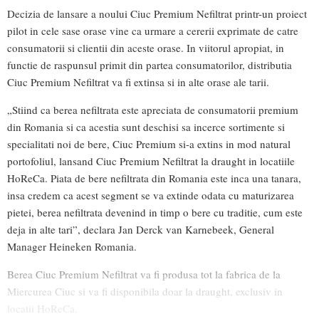
Decizia de lansare a noului Ciuc Premium Nefiltrat printr-un proiect
pilot in cele sase orase vine ca urmare a cererii exprimate de catre
consumatorii si clientii din aceste orase. In viitorul apropiat, in
functie de raspunsul primit din partea consumatorilor, distributia
Ciuc Premium Nefiltrat va fi extinsa si in alte orase ale tarii.
„Stiind ca berea nefiltrata este apreciata de consumatorii premium
din Romania si ca acestia sunt deschisi sa incerce sortimente si
specialitati noi de bere, Ciuc Premium si-a extins in mod natural
portofoliul, lansand Ciuc Premium Nefiltrat la draught in locatiile
HoReCa. Piata de bere nefiltrata din Romania este inca una tanara,
insa credem ca acest segment se va extinde odata cu maturizarea
pietei, berea nefiltrata devenind in timp o bere cu traditie, cum este
deja in alte tari”, declara Jan Derck van Karnebeek, General
Manager Heineken Romania.
Berea Ciuc Premium Nefiltrat va fi produsa tot la fabrica de la
Miercurea Ciuc si va fi disponibila doar la draught, exclusiv in
locatii HoReCa.