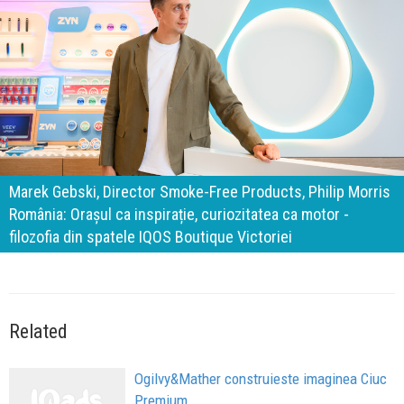
140 de ani de Mercedes-Benz. Ramona Pîrlog: Cel mai
important „test al timpului” este să inovăm constant, dar
cu aceeași responsabilitate față de oameni, siguranță și
calitate
Related
Ogilvy&Mather construieste imaginea Ciuc
Premium