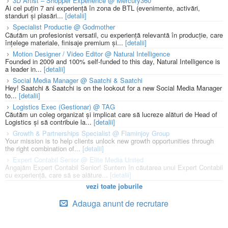
3D Artist – Shopper Experience @ Mercury360
Ai cel puțin 7 ani experiență în zona de BTL (evenimente, activări,
standuri și plasări...
[detalii]
Specialist Productie @ Godmother
Căutăm un profesionist versatil, cu experiență relevantă în producție, care
înțelege materiale, finisaje premium și...
[detalii]
Motion Designer / Video Editor @ Natural Intelligence
Founded in 2009 and 100% self-funded to this day, Natural Intelligence is
a leader in...
[detalii]
Social Media Manager @ Saatchi & Saatchi
Hey! Saatchi & Saatchi is on the lookout for a new Social Media Manager
to...
[detalii]
Logistics Exec (Gestionar) @ TAG
Căutăm un coleg organizat și implicat care să lucreze alături de Head of
Logistics și să contribuie la...
[detalii]
Growth & Partnerships Specialist @ Flaminjoy Group
Your mission is to help clients unlock new growth opportunities through
the right combination of...
[detalii]
Expert Contabil Senior @ Elite Media United
Angajăm Expert Contabil Senior! Suntem în căutarea unui Expert Contabil
cu experiență, care să se alăture...
[detalii]
vezi toate joburile
Adauga anunt de recrutare