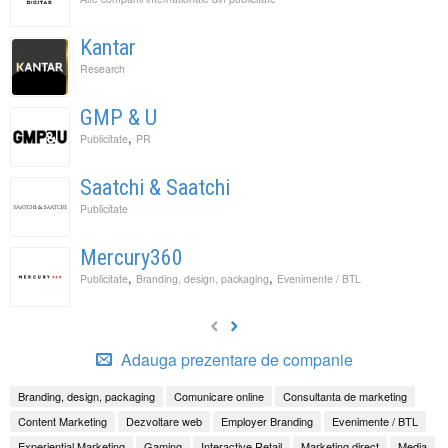
Kantar
Research
GMP & U
,
Publicitate
PR
Saatchi & Saatchi
Publicitate
Mercury360
,
,
Publicitate
Branding, design, packaging
Evenimente / BTL
Adauga prezentare de companie
Branding, design, packaging
Comunicare online
Consultanta de marketing
Content Marketing
Dezvoltare web
Employer Branding
Evenimente / BTL
Experiential Marketing
Gaming
Interactive Retail
Marketing direct
Media