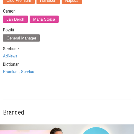
Ciuc Premium
Heineken
Napoca
Oameni
Jan Derck
Maria Stoica
Pozitii
General Manager
Sectiune
AdNews
Dictionar
Premium
,
Service
Branded