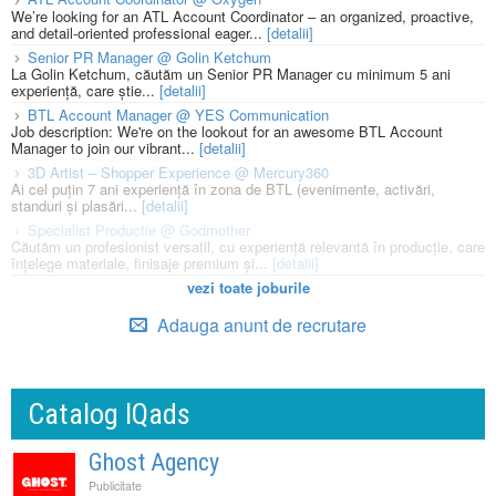
We’re looking for an ATL Account Coordinator – an organized, proactive,
and detail-oriented professional eager...
[detalii]
Senior PR Manager @ Golin Ketchum
La Golin Ketchum, căutăm un Senior PR Manager cu minimum 5 ani
experiență, care știe...
[detalii]
BTL Account Manager @ YES Communication
Job description: We're on the lookout for an awesome BTL Account
Manager to join our vibrant...
[detalii]
3D Artist – Shopper Experience @ Mercury360
Ai cel puțin 7 ani experiență în zona de BTL (evenimente, activări,
standuri și plasări...
[detalii]
Specialist Productie @ Godmother
Căutăm un profesionist versatil, cu experiență relevantă în producție, care
înțelege materiale, finisaje premium și...
[detalii]
vezi toate joburile
Adauga anunt de recrutare
Catalog IQads
Ghost Agency
Publicitate