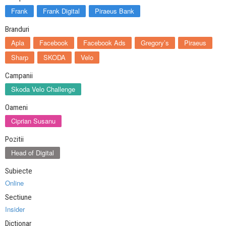
Frank
Frank Digital
Piraeus Bank
Branduri
Apla
Facebook
Facebook Ads
Gregory’s
Piraeus
Sharp
SKODA
Velo
Campanii
Skoda Velo Challenge
Oameni
Ciprian Susanu
Pozitii
Head of Digital
Subiecte
Online
Sectiune
Insider
Dictionar