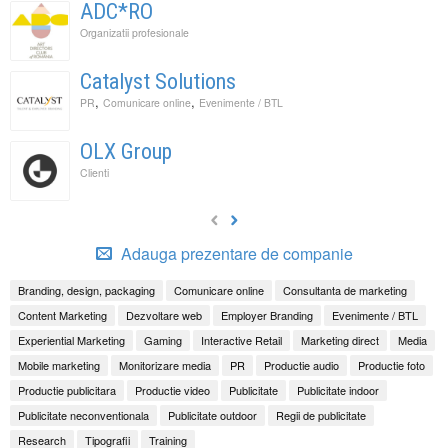
ADC*RO
Organizatii profesionale
Catalyst Solutions
,
,
PR
Comunicare online
Evenimente / BTL
OLX Group
Clienti
Adauga prezentare de companie
Branding, design, packaging
Comunicare online
Consultanta de marketing
Content Marketing
Dezvoltare web
Employer Branding
Evenimente / BTL
Experiential Marketing
Gaming
Interactive Retail
Marketing direct
Media
Mobile marketing
Monitorizare media
PR
Productie audio
Productie foto
Productie publicitara
Productie video
Publicitate
Publicitate indoor
Publicitate neconventionala
Publicitate outdoor
Regii de publicitate
Research
Tipografii
Training