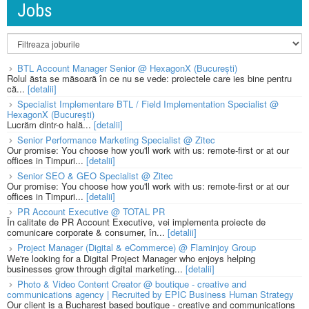
Jobs
BTL Account Manager Senior @ HexagonX (București)
Rolul ăsta se măsoară în ce nu se vede: proiectele care ies bine pentru
că...
[detalii]
Specialist Implementare BTL / Field Implementation Specialist @
HexagonX (București)
Lucrăm dintr-o hală...
[detalii]
Senior Performance Marketing Specialist @ Zitec
Our promise: You choose how you'll work with us: remote-first or at our
offices in Timpuri...
[detalii]
Senior SEO & GEO Specialist @ Zitec
Our promise: You choose how you'll work with us: remote-first or at our
offices in Timpuri...
[detalii]
PR Account Executive @ TOTAL PR
În calitate de PR Account Executive, vei implementa proiecte de
comunicare corporate & consumer, în...
[detalii]
Project Manager (Digital & eCommerce) @ Flaminjoy Group
We're looking for a Digital Project Manager who enjoys helping
businesses grow through digital marketing...
[detalii]
Photo & Video Content Creator @ boutique - creative and
communications agency | Recruited by EPIC Business Human Strategy
Our client is a Bucharest based boutique - creative and communications