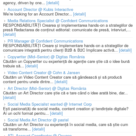
agency, driven by one...
[detalii]
Account Director @ Kubis Interactive
We’re looking for an Account Director...
[detalii]
Media Relations Specialist @ Confident Communications
RESPONSABILITĂȚI Crearea și implementarea hands-on a strategiilor de
presă Redactarea de conținut editorial: comunicate de presă, interviuri,...
[detalii]
PR Manager @ Confident Communications
RESPONSABILITĂȚI Creare și implementare hands-on a strategiilor de
comunicare integrată pentru clienți B2B & B2C Implicare activă...
[detalii]
Copywriter (Mid–Senior) @ Digitas România
Căutăm un Copywriter cu experiență de agenție care știe că o idee bună
trebuie să...
[detalii]
Video Content Creator @ Cohn & Jansen
Căutăm un Video Content Creator care să gândească și să producă
content pentru unele dintre...
[detalii]
Art Director (Mid–Senior) @ Digitas România
Căutăm un Art Director care știe că e tare când o idee arată bine, dar...
[detalii]
Social Media Specialist wanted @ Internet Corp
Ești pasionat(ă) de social media, content creation și tendințele digitale?
Ai un ochi format pentru...
[detalii]
Social Media Art Director @ pastel
Căutăm un Art Director cu experiență în social media, care să știe cum
să transforme...
[detalii]
ATL Account Coordinator @ Oxygen