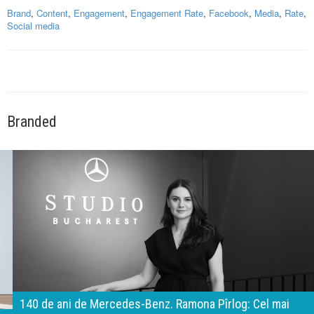
Brand
,
Content
,
Engagement
,
Engagement Rate
,
Facebook
,
Media
,
Rate
,
Social media
Branded
140 de ani de Mercedes-Benz. Ramona Pîrlog: Cel mai