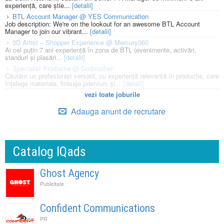
experiență, care știe...
[detalii]
BTL Account Manager @ YES Communication
Job description: We're on the lookout for an awesome BTL Account
Manager to join our vibrant...
[detalii]
3D Artist – Shopper Experience @ Mercury360
Ai cel puțin 7 ani experiență în zona de BTL (evenimente, activări,
standuri și plasări...
[detalii]
Specialist Productie @ Godmother
Căutăm un profesionist versatil, cu experiență relevantă în producție, care
înțelege materiale, finisaje premium și...
[detalii]
vezi toate joburile
Adauga anunt de recrutare
Catalog IQads
Ghost Agency
Publicitate
Confident Communications
PR