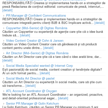
RESPONSABILITĂȚI Crearea și implementarea hands-on a strategiilor de
presă Redactarea de conținut editorial: comunicate de presă, interviuri,...
[detalii]
PR Manager @ Confident Communications
RESPONSABILITĂȚI Creare și implementare hands-on a strategiilor de
comunicare integrată pentru clienți B2B & B2C Implicare activă...
[detalii]
Copywriter (Mid–Senior) @ Digitas România
Căutăm un Copywriter cu experiență de agenție care știe că o idee bună
trebuie să...
[detalii]
Video Content Creator @ Cohn & Jansen
Căutăm un Video Content Creator care să gândească și să producă
content pentru unele dintre...
[detalii]
Art Director (Mid–Senior) @ Digitas România
Căutăm un Art Director care știe că e tare când o idee arată bine, dar...
[detalii]
Social Media Specialist wanted @ Internet Corp
Ești pasionat(ă) de social media, content creation și tendințele digitale?
Ai un ochi format pentru...
[detalii]
Social Media Art Director @ pastel
Căutăm un Art Director cu experiență în social media, care să știe cum
să transforme...
[detalii]
ATL Account Coordinator @ Oxygen
We’re looking for an ATL Account Coordinator – an organized, proactive,
and detail-oriented professional eager...
[detalii]
Senior PR Manager @ Golin Ketchum
La Golin Ketchum, căutăm un Senior PR Manager cu minimum 5 ani