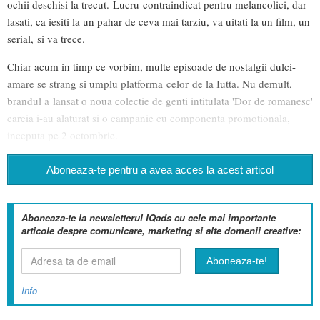
ochii deschisi la trecut. Lucru contraindicat pentru melancolici, dar
lasati, ca iesiti la un pahar de ceva mai tarziu, va uitati la un film, un
serial, si va trece.
Chiar acum in timp ce vorbim, multe episoade de nostalgii dulci-
amare se strang si umplu platforma celor de la Iutta. Nu demult,
brandul a lansat o noua colectie de genti intitulata 'Dor de romanesc'
careia i-au alaturat si o campanie cu componenta promotionala,
inceputa pe 2 octombrie.
Aboneaza-te pentru a avea acces la acest articol
Aboneaza-te la newsletterul IQads cu cele mai importante
articole despre comunicare, marketing si alte domenii creative:
Info