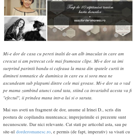
Mi-e dor de casa cu pereti inalti de-un alb imaculat in care am
crescut si am petrecut cele mai frumoase clipe. Mi-e dor sa imi
surprind parintii bandu-si cafeaua la masa din spatele curtii in
dimineti tomnatice de duminica in care eu si sora mea ne
ascundeam sub plapumi dintre cele mai groase. Mi-e dor sa o vad
pe mama zambind atunci cand tata, stiind ca invariabil acesta va fi
"efectul", ii prindea mana intr-a lui si o saruta.
Mai sus aveti un fragment de dor, anume al Irinei D., scris din
postura de copilandra munteanca; imprejurimile ei prezente sunt
necunoscute. Dar nici relevante. Cat stati pe articolul asta, sau pe
site-ul
dorderomanesc.ro
, e permis (de fapt, imperativ) sa visati cu