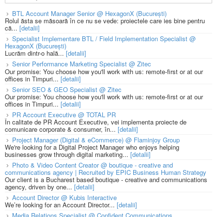
BTL Account Manager Senior @ HexagonX (București)
Rolul ăsta se măsoară în ce nu se vede: proiectele care ies bine pentru
că...
[detalii]
Specialist Implementare BTL / Field Implementation Specialist @
HexagonX (București)
Lucrăm dintr-o hală...
[detalii]
Senior Performance Marketing Specialist @ Zitec
Our promise: You choose how you'll work with us: remote-first or at our
offices in Timpuri...
[detalii]
Senior SEO & GEO Specialist @ Zitec
Our promise: You choose how you'll work with us: remote-first or at our
offices in Timpuri...
[detalii]
PR Account Executive @ TOTAL PR
În calitate de PR Account Executive, vei implementa proiecte de
comunicare corporate & consumer, în...
[detalii]
Project Manager (Digital & eCommerce) @ Flaminjoy Group
We're looking for a Digital Project Manager who enjoys helping
businesses grow through digital marketing...
[detalii]
Photo & Video Content Creator @ boutique - creative and
communications agency | Recruited by EPIC Business Human Strategy
Our client is a Bucharest based boutique - creative and communications
agency, driven by one...
[detalii]
Account Director @ Kubis Interactive
We’re looking for an Account Director...
[detalii]
Media Relations Specialist @ Confident Communications