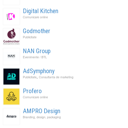
Digital Kitchen
Comunicare online
Godmother
Publicitate
NAN Group
Evenimente / BTL
AdSymphony
,
Publicitate
Consultanta de marketing
Profero
Comunicare online
AMPRO Design
Branding, design, packaging