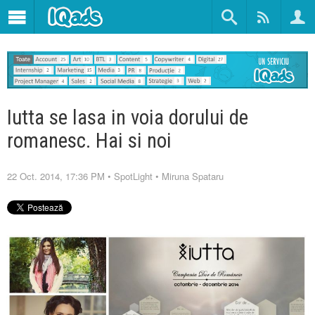
Iutta se lasa in voia dorului de
romanesc. Hai si noi
22 Oct. 2014, 17:36 PM
•
SpotLight
•
Miruna Spataru