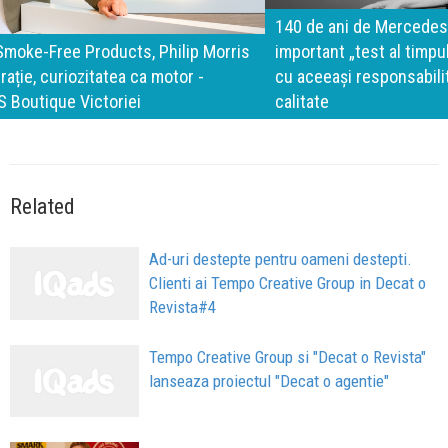
140 de ani de Mercedes-Benz. Ramona Pîrlog: Cel mai
important „test al timpului” este să inovăm constant, dar
cu aceeași responsabilitate față de oameni, siguranță și
calitate
Related
Ad-uri destepte pentru oameni destepti.
Clienti ai Tempo Creative Group in Decat o
Revista#4
Tempo Creative Group si "Decat o Revista"
lanseaza proiectul "Decat o agentie"