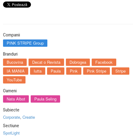
Companii
PINK STRIPE Group
Branduri
Bucovina
Decat o Revista
Dobrogea
Facebook
IA MANIA
Iutta
Paula
Pink
Pink Stripe
Stripe
YouTube
Oameni
Nata Albot
Paula Seling
Subiecte
Corporate
,
Creatie
Sectiune
SpotLight