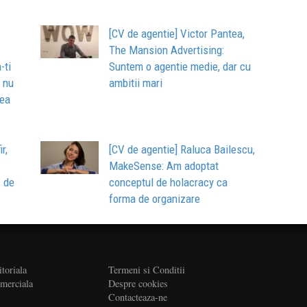
[CV de agentie] Victor Pantea,
The Mansion Advertising:
-ti
Suntem o agentie medie, dar cu
e nu
ambitii mari
rea
r,
[CV de agentie] Raluca Bailescu,
MakeSense: Am adoptat
c de
conceptul de holacracy ca
forma de organizare
itoriala
Termeni si Conditii
omerciala
Despre cookies
Contacteaza-ne