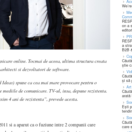
Acc
We’re
Med
Comm
RESPO
on a 
editor
PR
RESPO
a stra
B2B &
Cop
nicare online. Tocmai de aceea, ultima structura creata
Căută
știe c
arhitecti si dezvoltatori de software.
Vi
Căută
și să
Ideas) spune ca cea mai mare provocare pentru o
Art
te mediile de comunicare. TV-ul, insa, depune rezistenta.
Căută
arată 
im 4 ani de rezistenta”, prevede acesta.
Soc
Ești 
tendin
Soc
Căută
011 si a aparut ca o fuziune intre 2 companii care
care 