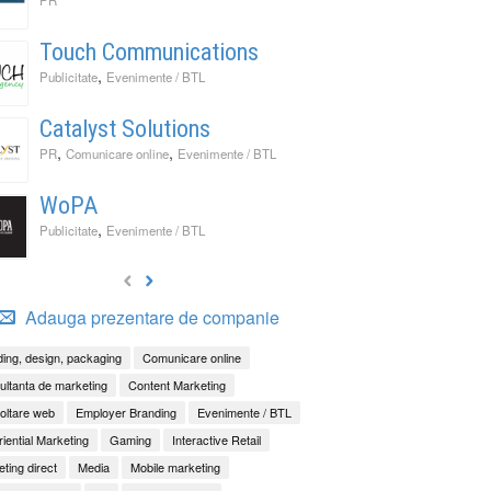
Touch Communications
,
Publicitate
Evenimente / BTL
Catalyst Solutions
,
,
PR
Comunicare online
Evenimente / BTL
WoPA
,
Publicitate
Evenimente / BTL
Adauga prezentare de companie
ing, design, packaging
Comunicare online
ltanta de marketing
Content Marketing
oltare web
Employer Branding
Evenimente / BTL
iential Marketing
Gaming
Interactive Retail
ting direct
Media
Mobile marketing