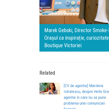
rris România:
digital.
140 de ani de Mercedes-Benz. R
n spatele IQOS
l BT Visa: A NEW
timpului” este să inovăm consta
de oameni, siguranță și calitate
Related
[CV de agentie] Marilena
Istratescu, despre Hello Gro
agentie in care nu se pune
problema unei comunicari
formale