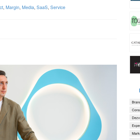
ct
,
Margin
,
Media
,
SaaS
,
Service
Brand
Consu
Dezv
Exper
Marke