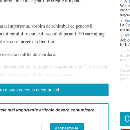
mbrela marilor agentii de creatie din piata.
AT
We’re
organi
eager
Se
La Go
arat importanta, vorbim de schimbul de generatii.
minim
 mileniului trecut, cei nascuti dupa anii ‘90 care ajung
BT
Job d
e si core target-ul clientilor.
BTL A
3D 
necesita o altfel de abordare.
Ai ce
(eveni
Spe
este prezenta numai in randul “consumatorului”, ci o vedem
Căută
eja la vorbe de genul “Pe vremea noastra...”.
releva
premi
u a avea acces la acest articol
cele mai importante articole despre comunicare,
C