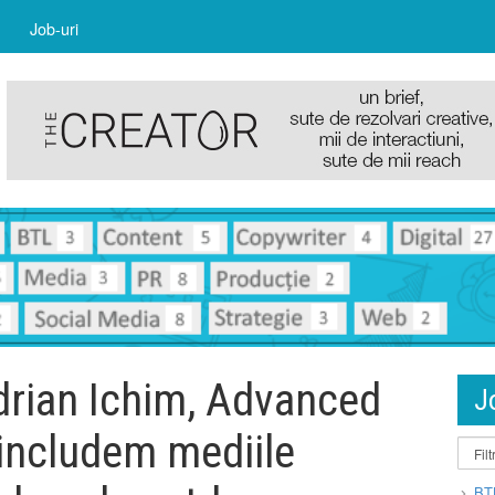
Job-uri
drian Ichim, Advanced
J
includem mediile
BT