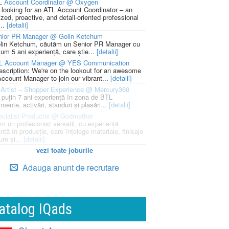
L Account Coordinator @ Oxygen
 looking for an ATL Account Coordinator – an
zed, proactive, and detail-oriented professional
...
[detalii]
nior PR Manager @ Golin Ketchum
lin Ketchum, căutăm un Senior PR Manager cu
um 5 ani experiență, care știe...
[detalii]
L Account Manager @ YES Communication
escription: We're on the lookout for an awesome
ccount Manager to join our vibrant...
[detalii]
Artist – Shopper Experience @ Mercury360
l puțin 7 ani experiență în zona de BTL
mente, activări, standuri și plasări...
[detalii]
cialist Productie @ Godmother
m un profesionist versatil, cu experiență
ntă în producție, care înțelege materiale, finisaje
um și...
[detalii]
vezi toate joburile
Adauga anunt de recrutare
atalog IQads