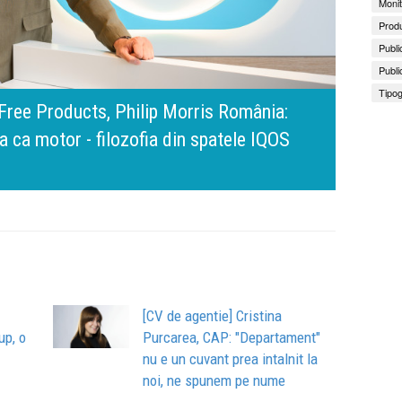
Monit
Produ
Publi
Publi
Tipog
amona Pîrlog: Cel mai important „test al
nt, dar cu aceeași responsabilitate față
Bring 
Brandu
Busin
apart
comun
[CV de agentie] Cristina
up, o
Purcarea, CAP: "Departament"
nu e un cuvant prea intalnit la
noi, ne spunem pe nume