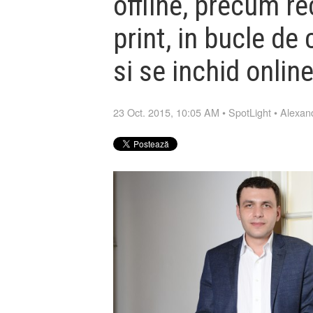
offline, precum r
print, in bucle d
si se inchid onlin
23 Oct. 2015, 10:05 AM
•
SpotLight
•
Alexand