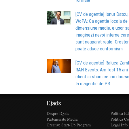
[CV de agentie] Ionut Datcu,
WoPA: Ca agentie locala de
dimensiune medie, e usor sa
imaginezi nevoi interne car
sunt neaparat reale. Creste
poate aduce conformism
[CV de agentie] Raluca Zamfi
RAN Events: Am fost 15 ani
client si stiam ce imi dores
la o agentie de PR
IQads
Despre IQads
Politica Ed
Parteneriate Media
Politica C
Creative Start-Up Program
Legal Info