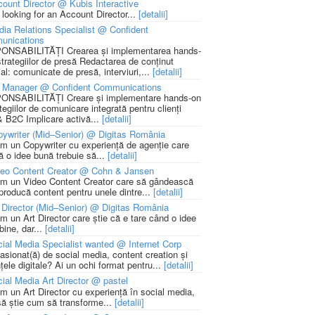
ount Director @ Kubis Interactive
 looking for an Account Director...
[detalii]
ia Relations Specialist @ Confident
unications
NSABILITĂȚI Crearea și implementarea hands-
strategiilor de presă Redactarea de conținut
ial: comunicate de presă, interviuri,...
[detalii]
 Manager @ Confident Communications
NSABILITĂȚI Creare și implementare hands-on
tegiilor de comunicare integrată pentru clienți
 B2C Implicare activă...
[detalii]
ywriter (Mid–Senior) @ Digitas România
m un Copywriter cu experiență de agenție care
ă o idee bună trebuie să...
[detalii]
deo Content Creator @ Cohn & Jansen
m un Video Content Creator care să gândească
 producă content pentru unele dintre...
[detalii]
 Director (Mid–Senior) @ Digitas România
m un Art Director care știe că e tare când o idee
bine, dar...
[detalii]
ial Media Specialist wanted @ Internet Corp
pasionat(ă) de social media, content creation și
țele digitale? Ai un ochi format pentru...
[detalii]
ial Media Art Director @ pastel
m un Art Director cu experiență în social media,
să știe cum să transforme...
[detalii]