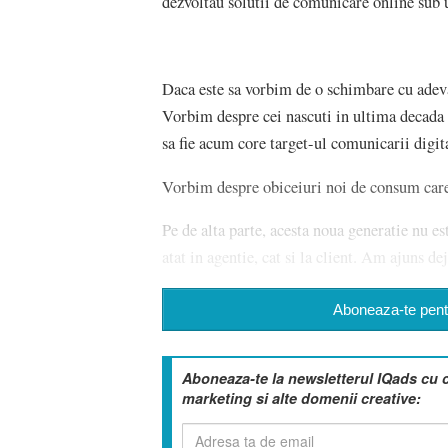
dezvoltau solutii de comunicare online sub u
Daca este sa vorbim de o schimbare cu adev
Vorbim despre cei nascuti in ultima decada a
sa fie acum core target-ul comunicarii digital
Vorbim despre obiceiuri noi de consum care 
Pe de alta parte, acesta noua generatie nu 
atat in agentie, cat si la client. Am ajuns d
Aboneaza-te pentr
Aboneaza-te la newsletterul IQads cu 
marketing si alte domenii creative: