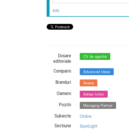
Info
Dosare
CV de agentie
editoriale
Companii
Advanced Ideas
Branduri
Asana
Oameni
Adrian Ichim
Pozitii
Managing Partner
Subiecte
Online
Sectiune
SpotLight