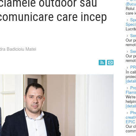
eclamele outdoor sau
(Bucu
Rolul
e comunicare care incep
care 
Spe
Speci
e
Lucră
Sen
Our p
remote
ra Badicioiu Matei
Se
Our p
remote
PR
În ca
proie
[detali
Pro
Flami
We're
helpi
[detali
Pho
creat
EPIC 
Our c
commu