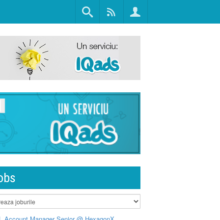
obs
L Account Manager Senior @ HexagonX