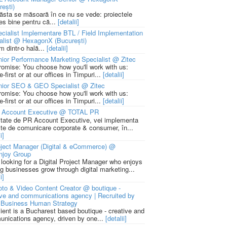
rești)
 ăsta se măsoară în ce nu se vede: proiectele
ies bine pentru că...
[detalii]
cialist Implementare BTL / Field Implementation
alist @ HexagonX (București)
m dintr-o hală...
[detalii]
ior Performance Marketing Specialist @ Zitec
romise: You choose how you'll work with us:
-first or at our offices in Timpuri...
[detalii]
nior SEO & GEO Specialist @ Zitec
romise: You choose how you'll work with us:
-first or at our offices in Timpuri...
[detalii]
 Account Executive @ TOTAL PR
litate de PR Account Executive, vei implementa
cte de comunicare corporate & consumer, în...
i]
ject Manager (Digital & eCommerce) @
njoy Group
 looking for a Digital Project Manager who enjoys
ng businesses grow through digital marketing...
i]
to & Video Content Creator @ boutique -
ive and communications agency | Recruited by
Business Human Strategy
lient is a Bucharest based boutique - creative and
nications agency, driven by one...
[detalii]