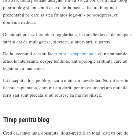
In 2013, doua prietene designer mi-au zis ca vor sa-mi faca lolog
pentru blog si am simtit ca e datoria mea sa fac un blog mai
prezentabil pe care sa stea frumos logo-ul - pe wordpress, cu
domeniu dedicat.
De atunci postez fara nicio regularitate, in functie de cat de ocupata
sunt si cat de mult gatesc, si retete, si interviuri, si pareri.
De la inceputul acestui fac
o rubrica saptamanala
cu un sumar de
articole interesante despre tendinte, antropologie si stiinta care au
legatura cu mancarea.
La inceput a fost pe blog, acum e intr-un newsletter. Nu-mi iese in
fiecare saptamana, cum mi-am dorit, pentru ca uneori am mult de
scris sau sunt plecata si nu reusesc sa ma mobilizez.
Timp pentru blog
Cred ca, intr-o luna obisnuita, doua-trei zile in total (cateva ore de