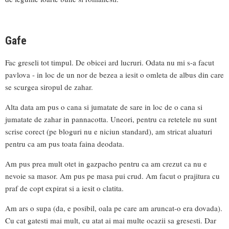
Gafe
Fac greseli tot timpul. De obicei ard lucruri. Odata nu mi s-a facut
pavlova - in loc de un nor de bezea a iesit o omleta de albus din care
se scurgea siropul de zahar.
Alta data am pus o cana si jumatate de sare in loc de o cana si
jumatate de zahar in pannacotta. Uneori, pentru ca retetele nu sunt
scrise corect (pe bloguri nu e niciun standard), am stricat aluaturi
pentru ca am pus toata faina deodata.
Am pus prea mult otet in gazpacho pentru ca am crezut ca nu e
nevoie sa masor. Am pus pe masa pui crud. Am facut o prajitura cu
praf de copt expirat si a iesit o clatita.
Am ars o supa (da, e posibil, oala pe care am aruncat-o era dovada).
Cu cat gatesti mai mult, cu atat ai mai multe ocazii sa gresesti. Dar