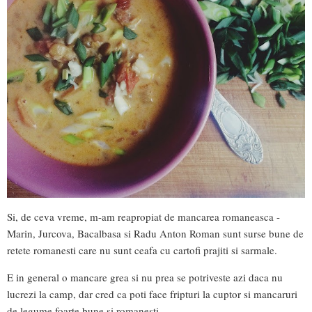
Si, de ceva vreme, m-am reapropiat de mancarea romaneasca -
Marin, Jurcova, Bacalbasa si Radu Anton Roman sunt surse bune de
retete romanesti care nu sunt ceafa cu cartofi prajiti si sarmale.
E in general o mancare grea si nu prea se potriveste azi daca nu
lucrezi la camp, dar cred ca poti face fripturi la cuptor si mancaruri
de legume foarte bune si romanesti.