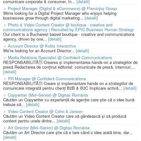
comunicare corporate & consumer, în...
[detalii]
Project Manager (Digital & eCommerce) @ Flaminjoy Group
We're looking for a Digital Project Manager who enjoys helping
businesses grow through digital marketing...
[detalii]
Photo & Video Content Creator @ boutique - creative and
communications agency | Recruited by EPIC Business Human Strategy
Our client is a Bucharest based boutique - creative and communications
agency, driven by one...
[detalii]
Account Director @ Kubis Interactive
We’re looking for an Account Director...
[detalii]
Media Relations Specialist @ Confident Communications
RESPONSABILITĂȚI Crearea și implementarea hands-on a strategiilor de
presă Redactarea de conținut editorial: comunicate de presă, interviuri,...
[detalii]
PR Manager @ Confident Communications
RESPONSABILITĂȚI Creare și implementare hands-on a strategiilor de
comunicare integrată pentru clienți B2B & B2C Implicare activă...
[detalii]
Copywriter (Mid–Senior) @ Digitas România
Căutăm un Copywriter cu experiență de agenție care știe că o idee bună
trebuie să...
[detalii]
Video Content Creator @ Cohn & Jansen
Căutăm un Video Content Creator care să gândească și să producă
content pentru unele dintre...
[detalii]
Art Director (Mid–Senior) @ Digitas România
Căutăm un Art Director care știe că e tare când o idee arată bine, dar...
[detalii]