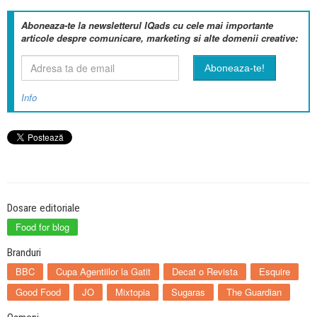
Aboneaza-te la newsletterul IQads cu cele mai importante
articole despre comunicare, marketing si alte domenii creative:
Info
Dosare editoriale
Food for blog
Branduri
BBC
Cupa Agentiilor la Gatit
Decat o Revista
Esquire
Good Food
JO
Mixtopia
Sugaras
The Guardian