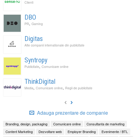
Clienti
DBO
,
PR
Gaming
Digitas
Alte companii internationale din publicitate
Syntropy
,
Publicitate
Comunicare online
ThinkDigital
,
,
Media
Comunicare online
Regii de publicitate
Adauga prezentare de companie
Branding, design, packaging
Comunicare online
Consultanta de marketing
Content Marketing
Dezvoltare web
Employer Branding
Evenimente / BTL