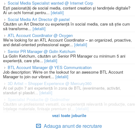
Social Media Specialist wanted @ Internet Corp
Ești pasionat(ă) de social media, content creation și tendințele digitale?
Ai un ochi format pentru...
[detalii]
Social Media Art Director @ pastel
Căutăm un Art Director cu experiență în social media, care să știe cum
să transforme...
[detalii]
ATL Account Coordinator @ Oxygen
We’re looking for an ATL Account Coordinator – an organized, proactive,
and detail-oriented professional eager...
[detalii]
Senior PR Manager @ Golin Ketchum
La Golin Ketchum, căutăm un Senior PR Manager cu minimum 5 ani
experiență, care știe...
[detalii]
BTL Account Manager @ YES Communication
Job description: We're on the lookout for an awesome BTL Account
Manager to join our vibrant...
[detalii]
3D Artist – Shopper Experience @ Mercury360
Ai cel puțin 7 ani experiență în zona de BTL (evenimente, activări,
standuri și plasări...
[detalii]
Specialist Productie @ Godmother
Căutăm un profesionist versatil, cu experiență relevantă în producție, care
înțelege materiale, finisaje premium și...
[detalii]
vezi toate joburile
Adauga anunt de recrutare