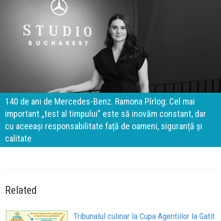
140 de ani de Mercedes-Benz. Ramona Pîrlog: Cel mai
important „test al timpului” este să inovăm constant, dar
cu aceeași responsabilitate față de oameni, siguranță și
calitate
Related
Tribunalul culinar la Cupa Agentiilor la Gatit