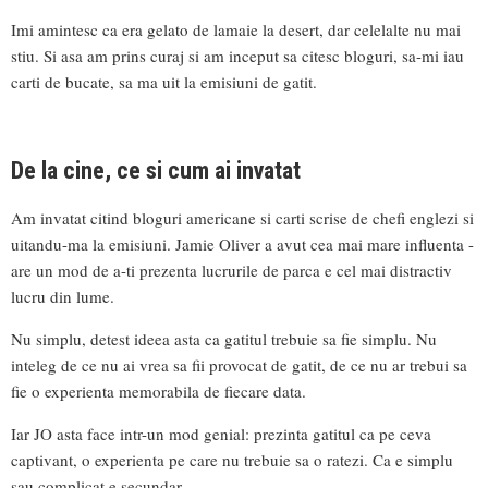
Imi amintesc ca era gelato de lamaie la desert, dar celelalte nu mai
stiu. Si asa am prins curaj si am inceput sa citesc bloguri, sa-mi iau
carti de bucate, sa ma uit la emisiuni de gatit.
De la cine, ce si cum ai invatat
Am invatat citind bloguri americane si carti scrise de chefi englezi si
uitandu-ma la emisiuni. Jamie Oliver a avut cea mai mare influenta -
are un mod de a-ti prezenta lucrurile de parca e cel mai distractiv
lucru din lume.
Nu simplu, detest ideea asta ca gatitul trebuie sa fie simplu. Nu
inteleg de ce nu ai vrea sa fii provocat de gatit, de ce nu ar trebui sa
fie o experienta memorabila de fiecare data.
Iar JO asta face intr-un mod genial: prezinta gatitul ca pe ceva
captivant, o experienta pe care nu trebuie sa o ratezi. Ca e simplu
sau complicat e secundar.