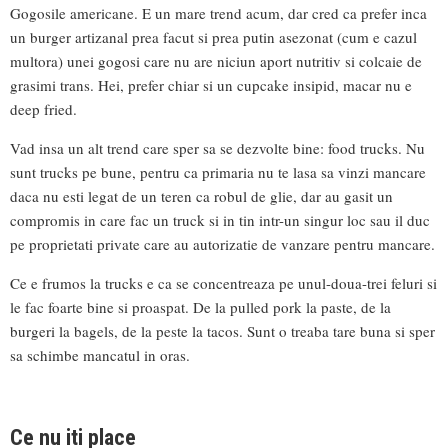
Gogosile americane. E un mare trend acum, dar cred ca prefer inca
un burger artizanal prea facut si prea putin asezonat (cum e cazul
multora) unei gogosi care nu are niciun aport nutritiv si colcaie de
grasimi trans. Hei, prefer chiar si un cupcake insipid, macar nu e
deep fried.
Vad insa un alt trend care sper sa se dezvolte bine: food trucks. Nu
sunt trucks pe bune, pentru ca primaria nu te lasa sa vinzi mancare
daca nu esti legat de un teren ca robul de glie, dar au gasit un
compromis in care fac un truck si in tin intr-un singur loc sau il duc
pe proprietati private care au autorizatie de vanzare pentru mancare.
Ce e frumos la trucks e ca se concentreaza pe unul-doua-trei feluri si
le fac foarte bine si proaspat. De la pulled pork la paste, de la
burgeri la bagels, de la peste la tacos. Sunt o treaba tare buna si sper
sa schimbe mancatul in oras.
Ce nu iti place