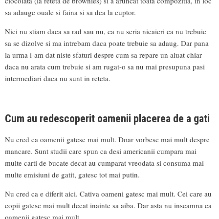
ciocolata (la reteta de brownies) si a aruncat toata compozitia, in loc
sa adauge ouale si faina si sa dea la cuptor.
Nici nu stiam daca sa rad sau nu, ca nu scria nicaieri ca nu trebuie
sa se dizolve si ma intrebam daca poate trebuie sa adaug. Dar pana
la urma i-am dat niste sfaturi despre cum sa repare un aluat chiar
daca nu arata cum trebuie si am rugat-o sa nu mai presupuna pasi
intermediari daca nu sunt in reteta.
Cum au redescoperit oamenii placerea de a gati
Nu cred ca oamenii gatesc mai mult. Doar vorbesc mai mult despre
mancare. Sunt studii care spun ca desi americanii cumpara mai
multe carti de bucate decat au cumparat vreodata si consuma mai
multe emisiuni de gatit, gatesc tot mai putin.
Nu cred ca e diferit aici. Cativa oameni gatesc mai mult. Cei care au
copii gatesc mai mult decat inainte sa aiba. Dar asta nu inseamna ca
oamenii gatesc mai mult.