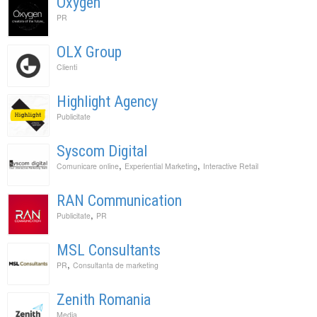
Oxygen
PR
OLX Group
Clienti
Highlight Agency
Publicitate
Syscom Digital
,
,
Comunicare online
Experiential Marketing
Interactive Retail
RAN Communication
,
Publicitate
PR
MSL Consultants
,
PR
Consultanta de marketing
Zenith Romania
Media