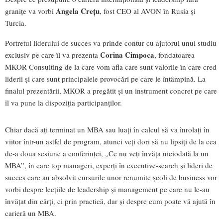
Angela Creţu
graniţe va vorbi
, fost CEO al AVON în Rusia şi
Turcia.
Portretul liderului de succes va prinde contur cu ajutorul unui studiu
Corina Cimpoca
exclusiv pe care îl va prezenta
, fondatoarea
MKOR Consulting de la care vom afla care sunt valorile în care cred
liderii şi care sunt principalele provocări pe care le întâmpină. La
finalul prezentării, MKOR a pregătit şi un instrument concret pe care
îl va pune la dispoziţia participanţilor.
Chiar dacă aţi terminat un MBA sau luaţi în calcul să va înrolaţi în
viitor într-un astfel de program, atunci veţi dori să nu lipsiţi de la cea
de-a doua sesiune a conferinţei, „Ce nu veţi învăţa niciodată la un
MBA”, în care top manageri, experţi în executive-search şi lideri de
succes care au absolvit cursurile unor renumite şcoli de business vor
vorbi despre lecţiile de leadership şi management pe care nu le-au
învăţat din cărţi, ci prin practică, dar şi despre cum poate vă ajută în
carieră un MBA.