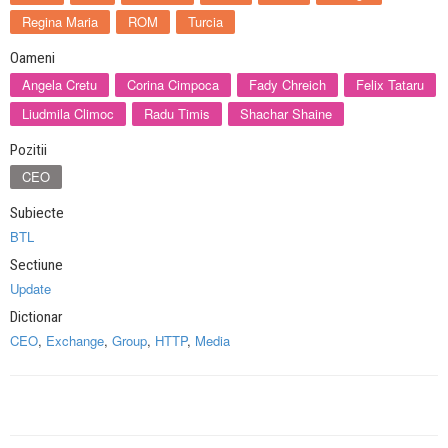
Regina Maria
ROM
Turcia
Oameni
Angela Cretu
Corina Cimpoca
Fady Chreich
Felix Tataru
Liudmila Climoc
Radu Timis
Shachar Shaine
Pozitii
CEO
Subiecte
BTL
Sectiune
Update
Dictionar
CEO
,
Exchange
,
Group
,
HTTP
,
Media