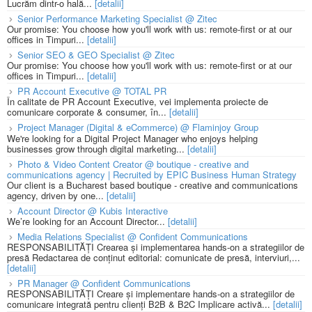
Lucrăm dintr-o hală...
[detalii]
Senior Performance Marketing Specialist @ Zitec
Our promise: You choose how you'll work with us: remote-first or at our
offices in Timpuri...
[detalii]
Senior SEO & GEO Specialist @ Zitec
Our promise: You choose how you'll work with us: remote-first or at our
offices in Timpuri...
[detalii]
PR Account Executive @ TOTAL PR
În calitate de PR Account Executive, vei implementa proiecte de
comunicare corporate & consumer, în...
[detalii]
Project Manager (Digital & eCommerce) @ Flaminjoy Group
We're looking for a Digital Project Manager who enjoys helping
businesses grow through digital marketing...
[detalii]
Photo & Video Content Creator @ boutique - creative and
communications agency | Recruited by EPIC Business Human Strategy
Our client is a Bucharest based boutique - creative and communications
agency, driven by one...
[detalii]
Account Director @ Kubis Interactive
We’re looking for an Account Director...
[detalii]
Media Relations Specialist @ Confident Communications
RESPONSABILITĂȚI Crearea și implementarea hands-on a strategiilor de
presă Redactarea de conținut editorial: comunicate de presă, interviuri,...
[detalii]
PR Manager @ Confident Communications
RESPONSABILITĂȚI Creare și implementare hands-on a strategiilor de
comunicare integrată pentru clienți B2B & B2C Implicare activă...
[detalii]