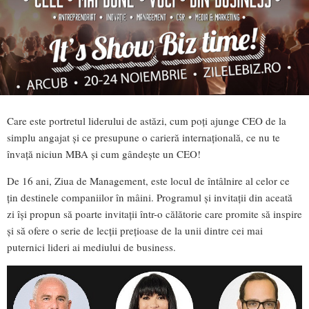
Care este portretul liderului de astăzi, cum poţi ajunge CEO de la
simplu angajat şi ce presupune o carieră internaţională, ce nu te
învaţă niciun MBA şi cum gândeşte un CEO!
De 16 ani, Ziua de Management, este locul de întâlnire al celor ce
ţin destinele companiilor în mâini. Programul şi invitaţii din aceată
zi îşi propun să poarte invitaţii într-o călătorie care promite să inspire
şi să ofere o serie de lecţii preţioase de la unii dintre cei mai
puternici lideri ai mediului de business.