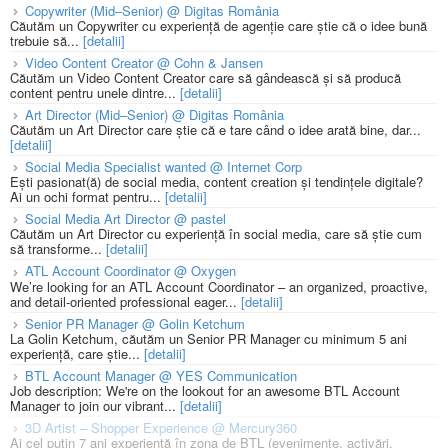
Copywriter (Mid–Senior) @ Digitas România
Căutăm un Copywriter cu experiență de agenție care știe că o idee bună
trebuie să...
[detalii]
Video Content Creator @ Cohn & Jansen
Căutăm un Video Content Creator care să gândească și să producă
content pentru unele dintre...
[detalii]
Art Director (Mid–Senior) @ Digitas România
Căutăm un Art Director care știe că e tare când o idee arată bine, dar...
[detalii]
Social Media Specialist wanted @ Internet Corp
Ești pasionat(ă) de social media, content creation și tendințele digitale?
Ai un ochi format pentru...
[detalii]
Social Media Art Director @ pastel
Căutăm un Art Director cu experiență în social media, care să știe cum
să transforme...
[detalii]
ATL Account Coordinator @ Oxygen
We’re looking for an ATL Account Coordinator – an organized, proactive,
and detail-oriented professional eager...
[detalii]
Senior PR Manager @ Golin Ketchum
La Golin Ketchum, căutăm un Senior PR Manager cu minimum 5 ani
experiență, care știe...
[detalii]
BTL Account Manager @ YES Communication
Job description: We're on the lookout for an awesome BTL Account
Manager to join our vibrant...
[detalii]
3D Artist – Shopper Experience @ Mercury360
Ai cel puțin 7 ani experiență în zona de BTL (evenimente, activări,