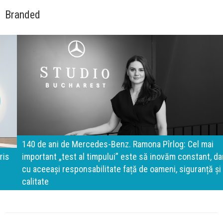
Branded
140 de ani de Mercedes-Benz. Ramona Pîrlog: Cel mai
important „test al timpului” este să inovăm constant, dar
cu aceeași responsabilitate față de oameni, siguranță și
calitate