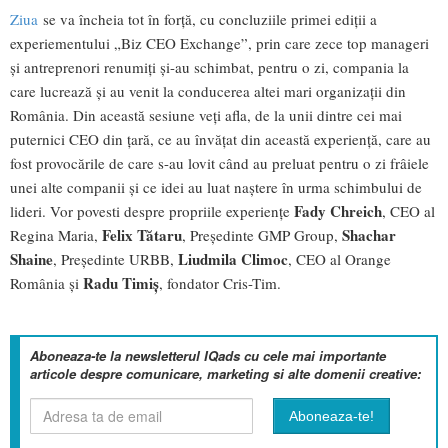
Ziua
se va încheia tot în forţă, cu concluziile primei ediţii a
experiementului „Biz CEO Exchange”, prin care zece top manageri
şi antreprenori renumiţi şi-au schimbat, pentru o zi, compania la
care lucrează şi au venit la conducerea altei mari organizaţii din
România. Din această sesiune veţi afla, de la unii dintre cei mai
puternici CEO din ţară, ce au învăţat din această experienţă, care au
fost provocările de care s-au lovit când au preluat pentru o zi frâiele
unei alte companii şi ce idei au luat naştere în urma schimbului de
Fady Chreich
lideri. Vor povesti despre propriile experienţe
, CEO al
Felix Tătaru
Shachar
Regina Maria,
, Preşedinte GMP Group,
Shaine
Liudmila Climoc
, Preşedinte URBB,
, CEO al Orange
Radu Timiş
România şi
, fondator Cris-Tim.
Aboneaza-te la newsletterul IQads cu cele mai importante
articole despre comunicare, marketing si alte domenii creative: