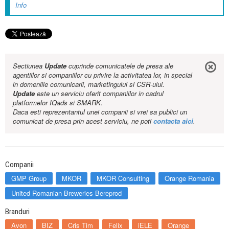
Info
Sectiunea
Update
cuprinde comunicatele de presa ale
agentiilor si companiilor cu privire la activitatea lor, in special
in domeniile comunicarii, marketingului si CSR-ului.
Update
este un serviciu oferit companiilor in cadrul
platformelor IQads si SMARK.
Daca esti reprezentantul unei companii si vrei sa publici un
comunicat de presa prin acest serviciu, ne poti
contacta aici
.
Companii
GMP Group
MKOR
MKOR Consulting
Orange Romania
United Romanian Breweries Bereprod
Branduri
Avon
BIZ
Cris Tim
Felix
iELE
Orange