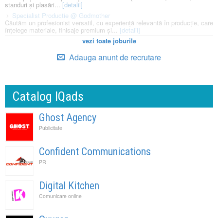
standuri și plasări...
[detalii]
Specialist Productie @ Godmother
Căutăm un profesionist versatil, cu experiență relevantă în producție, care
înțelege materiale, finisaje premium și...
[detalii]
vezi toate joburile
Adauga anunt de recrutare
Catalog IQads
Ghost Agency
Publicitate
Confident Communications
PR
Digital Kitchen
Comunicare online