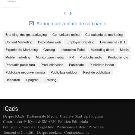
Adauga prezentare de companie
Branding, design, packaging
Comunicare online
Consultanta de marketing
Content Marketing
Dezvoltare web
Employer Branding
Evenimente / BTL
Experiential Marketing
Gaming
Interactive Retail
Marketing direct
Media
Mobile marketing
Monitorizare media
PR
Productie audio
Productie foto
Productie publicitara
Productie video
Publicitate
Publicitate indoor
Publicitate neconventionala
Publicitate outdoor
Regii de publicitate
Research
Tipografii
Training
IQads
Despre IQads
Parteneriate Media
Creative Start-Up Program
Contributor @ IQads & SMARK
Politica Editoriala
Politica Comerciala
Legal Info
Prelucrarea Datelor Personale
Termeni si Conditii
Despre cookies
Contacteaza-ne