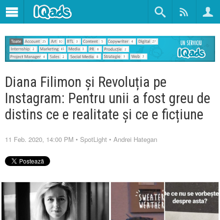
Diana Filimon și Revoluția pe
Instagram: Pentru unii a fost greu de
distins ce e realitate și ce e ficțiune
11 Feb. 2020, 14:00 PM
•
SpotLight
•
Andrei Hategan