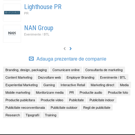
Lighthouse PR
PR
NAN Group
Evenimente / BTL
Adauga prezentare de companie
Branding, design, packaging
Comunicare online
Consultanta de marketing
Content Marketing
Dezvoltare web
Employer Branding
Evenimente / BTL
Experiential Marketing
Gaming
Interactive Retail
Marketing direct
Media
Mobile marketing
Monitorizare media
PR
Productie audio
Productie foto
Productie publicitara
Productie video
Publicitate
Publicitate indoor
Publicitate neconventionala
Publicitate outdoor
Regii de publicitate
Research
Tipografii
Training