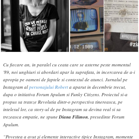
Cu fiecare an, in paralel cu ceata care se asterne peste momentul
'89, noi unghiuri si abordari apar la suprafata, in incercarea de a-i
apropia pe oameni de faptele si contextul de atunci. Jurnalul pe
Instagram al
personajului Robert
a aparut in decembrie trecut,
dupa o initiativa Forum Apulum si Funky Citizens. Proiectul si-a
propus sa trateze Revolutia dintr-o perspectiva tinereasca, pe
intelesul lor, ca story-ul de pe Instagram sa devina real si sa
trezeasca empatie, ne spune
Diana Filimon
, presedinte Forum
Apulum.
“Povestea a avut și elemente interactive tipice Instagram, momente