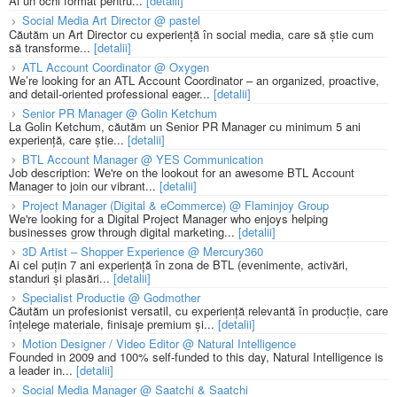
Ai un ochi format pentru...
[detalii]
Social Media Art Director @ pastel
Căutăm un Art Director cu experiență în social media, care să știe cum
să transforme...
[detalii]
ATL Account Coordinator @ Oxygen
We’re looking for an ATL Account Coordinator – an organized, proactive,
and detail-oriented professional eager...
[detalii]
Senior PR Manager @ Golin Ketchum
La Golin Ketchum, căutăm un Senior PR Manager cu minimum 5 ani
experiență, care știe...
[detalii]
BTL Account Manager @ YES Communication
Job description: We're on the lookout for an awesome BTL Account
Manager to join our vibrant...
[detalii]
Project Manager (Digital & eCommerce) @ Flaminjoy Group
We're looking for a Digital Project Manager who enjoys helping
businesses grow through digital marketing...
[detalii]
3D Artist – Shopper Experience @ Mercury360
Ai cel puțin 7 ani experiență în zona de BTL (evenimente, activări,
standuri și plasări...
[detalii]
Specialist Productie @ Godmother
Căutăm un profesionist versatil, cu experiență relevantă în producție, care
înțelege materiale, finisaje premium și...
[detalii]
Motion Designer / Video Editor @ Natural Intelligence
Founded in 2009 and 100% self-funded to this day, Natural Intelligence is
a leader in...
[detalii]
Social Media Manager @ Saatchi & Saatchi