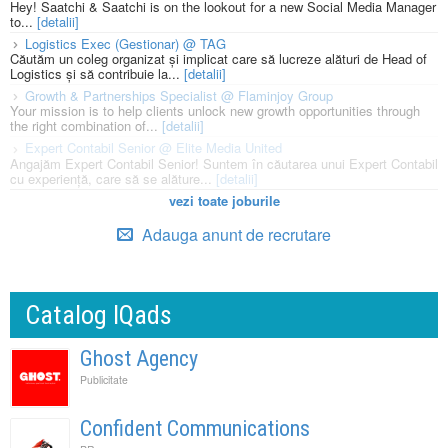
Hey! Saatchi & Saatchi is on the lookout for a new Social Media Manager
to...
[detalii]
Logistics Exec (Gestionar) @ TAG
Căutăm un coleg organizat și implicat care să lucreze alături de Head of
Logistics și să contribuie la...
[detalii]
Growth & Partnerships Specialist @ Flaminjoy Group
Your mission is to help clients unlock new growth opportunities through
the right combination of...
[detalii]
Expert Contabil Senior @ Elite Media United
Angajăm Expert Contabil Senior! Suntem în căutarea unui Expert Contabil
cu experiență, care să se alăture...
[detalii]
vezi toate joburile
Adauga anunt de recrutare
Catalog IQads
Ghost Agency
Publicitate
Confident Communications