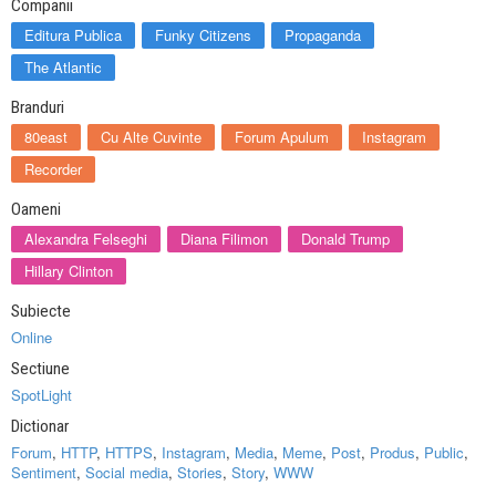
Companii
Editura Publica
Funky Citizens
Propaganda
The Atlantic
Branduri
80east
Cu Alte Cuvinte
Forum Apulum
Instagram
Recorder
Oameni
Alexandra Felseghi
Diana Filimon
Donald Trump
Hillary Clinton
Subiecte
Online
Sectiune
SpotLight
Dictionar
Forum
,
HTTP
,
HTTPS
,
Instagram
,
Media
,
Meme
,
Post
,
Produs
,
Public
,
Sentiment
,
Social media
,
Stories
,
Story
,
WWW