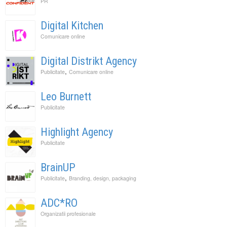
PR
Digital Kitchen
Comunicare online
Digital Distrikt Agency
,
Publicitate
Comunicare online
Leo Burnett
Publicitate
Highlight Agency
Publicitate
BrainUP
,
Publicitate
Branding, design, packaging
ADC*RO
Organizatii profesionale