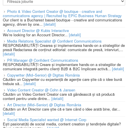
Photo & Video Content Creator @ boutique - creative and
communications agency | Recruited by EPIC Business Human Strategy
Our client is a Bucharest based boutique - creative and communications
agency, driven by one...
[detalii]
Account Director @ Kubis Interactive
We’re looking for an Account Director...
[detalii]
Media Relations Specialist @ Confident Communications
RESPONSABILITĂȚI Crearea și implementarea hands-on a strategiilor de
presă Redactarea de conținut editorial: comunicate de presă, interviuri,...
[detalii]
PR Manager @ Confident Communications
RESPONSABILITĂȚI Creare și implementare hands-on a strategiilor de
comunicare integrată pentru clienți B2B & B2C Implicare activă...
[detalii]
Copywriter (Mid–Senior) @ Digitas România
Căutăm un Copywriter cu experiență de agenție care știe că o idee bună
trebuie să...
[detalii]
Video Content Creator @ Cohn & Jansen
Căutăm un Video Content Creator care să gândească și să producă
content pentru unele dintre...
[detalii]
Art Director (Mid–Senior) @ Digitas România
Căutăm un Art Director care știe că e tare când o idee arată bine, dar...
[detalii]
Social Media Specialist wanted @ Internet Corp
Ești pasionat(ă) de social media, content creation și tendințele digitale?