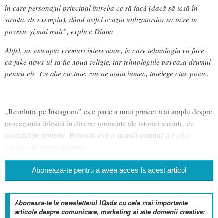
în care personajul principal întreba ce să facă (dacă să iasă în
stradă, de exemplu), dând astfel ocazia utilizatorilor să intre în
poveste și mai mult”, explica Diana
Altfel, ne asteapta vremuri interesante, in care tehnologia va face
ca fake news-ul sa fie noua religie, iar tehnologiile paveaza drumul
pentru ele. Cu alte cuvinte, citeste toata lumea, intelege cine poate.
„Revoluția pe Instagram” este parte a unui proiect mai amplu despre
propaganda folosită în diverse momente ale istoriei recente, cu
accentul pe proteste. Proiectul este o muncă comună a
Funky
Citizens
și
Forum Apulum
.
Aboneaza-te pentru a avea acces la acest articol
Aboneaza-te la newsletterul IQads cu cele mai importante
articole despre comunicare, marketing si alte domenii creative: