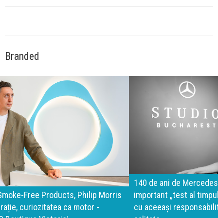
Branded
140 de ani de Mercedes-Benz. Ramona Pîrlog: Cel mai
important „test al timpului” este să inovăm constant, dar
cu aceeași responsabilitate față de oameni, siguranță și