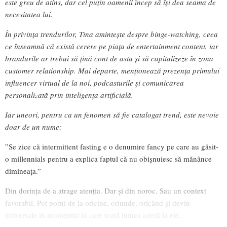
este greu de atins, dar cel puțin oamenii încep să își dea seama de
necesitatea lui.
În privința trendurilor, Tina amintește despre binge-watching, ceea
ce înseamnă că există cerere pe piața de entertainment content, iar
brandurile ar trebui să țină cont de asta și să capitalizeze în zona
customer relationship. Mai departe, menționează prezența primului
influencer virtual de la noi, podcasturile și comunicarea
personalizată prin inteligența artificială.
Iar uneori, pentru ca un fenomen să fie catalogat trend, este nevoie
doar de un nume:
”Se zice că intermittent fasting e o denumire fancy pe care au găsit-
o millennials pentru a explica faptul că nu obișnuiesc să mănânce
dimineața.”
Din dorința de a atrage atenția. Dar și din noroc. Sau un context
favorabil. Pot porni de la oricine, oriunde, oricând și devin
universale în momentul în care toată lumea aderă la ele.