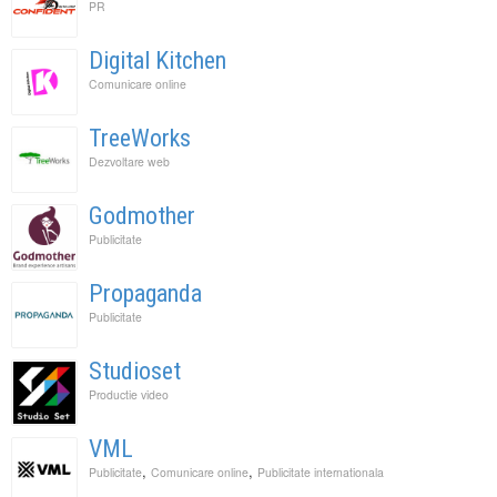
PR
Digital Kitchen
Comunicare online
TreeWorks
Dezvoltare web
Godmother
Publicitate
Propaganda
Publicitate
Studioset
Productie video
VML
,
,
Publicitate
Comunicare online
Publicitate internationala