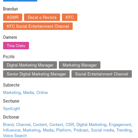
Branduri
ASMR
Decat o Revista
KFC
KFC Social Entertainment Channel
Oameni
Tina Cretu
Pozitii
Digital Marketing Manager
Marketing Manager
Senior Digital Marketing Manager
Social Entertainment Channel
Subiecte
Marketing
,
Media
,
Online
Sectiune
SpotLight
Dictionar
Brand
,
Channel
,
Content
,
Context
,
CSR
,
Digital Marketing
,
Engagement
,
Influencer
,
Marketing
,
Media
,
Platform
,
Podcast
,
Social media
,
Trending
,
Voice Search