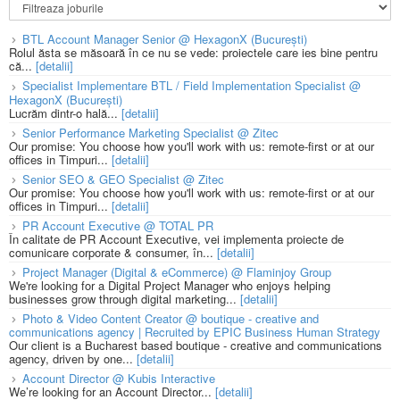
BTL Account Manager Senior @ HexagonX (București)
Rolul ăsta se măsoară în ce nu se vede: proiectele care ies bine pentru
că...
[detalii]
Specialist Implementare BTL / Field Implementation Specialist @
HexagonX (București)
Lucrăm dintr-o hală...
[detalii]
Senior Performance Marketing Specialist @ Zitec
Our promise: You choose how you'll work with us: remote-first or at our
offices in Timpuri...
[detalii]
Senior SEO & GEO Specialist @ Zitec
Our promise: You choose how you'll work with us: remote-first or at our
offices in Timpuri...
[detalii]
PR Account Executive @ TOTAL PR
În calitate de PR Account Executive, vei implementa proiecte de
comunicare corporate & consumer, în...
[detalii]
Project Manager (Digital & eCommerce) @ Flaminjoy Group
We're looking for a Digital Project Manager who enjoys helping
businesses grow through digital marketing...
[detalii]
Photo & Video Content Creator @ boutique - creative and
communications agency | Recruited by EPIC Business Human Strategy
Our client is a Bucharest based boutique - creative and communications
agency, driven by one...
[detalii]
Account Director @ Kubis Interactive
We’re looking for an Account Director...
[detalii]