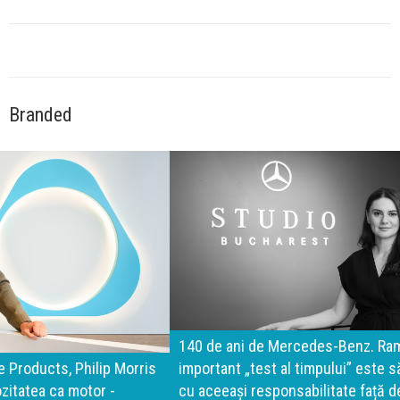
Branded
140 de ani de Mercedes-Benz. Ramona Pîrlog: Cel mai
important „test al timpului” este să inovăm constant, dar
cu aceeași responsabilitate față de oameni, siguranță și