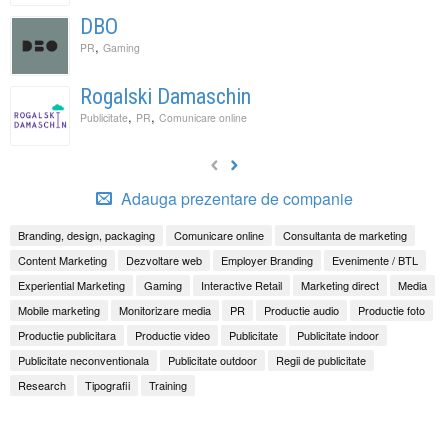
DBO
,
PR
Gaming
Rogalski Damaschin
,
,
Publicitate
PR
Comunicare online
Adauga prezentare de companie
Branding, design, packaging
Comunicare online
Consultanta de marketing
Content Marketing
Dezvoltare web
Employer Branding
Evenimente / BTL
Experiential Marketing
Gaming
Interactive Retail
Marketing direct
Media
Mobile marketing
Monitorizare media
PR
Productie audio
Productie foto
Productie publicitara
Productie video
Publicitate
Publicitate indoor
Publicitate neconventionala
Publicitate outdoor
Regii de publicitate
Research
Tipografii
Training