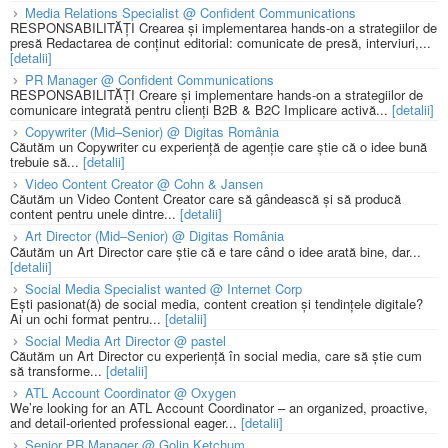
Media Relations Specialist @ Confident Communications
RESPONSABILITĂȚI Crearea și implementarea hands-on a strategiilor de
presă Redactarea de conținut editorial: comunicate de presă, interviuri,...
[detalii]
PR Manager @ Confident Communications
RESPONSABILITĂȚI Creare și implementare hands-on a strategiilor de
comunicare integrată pentru clienți B2B & B2C Implicare activă...
[detalii]
Copywriter (Mid–Senior) @ Digitas România
Căutăm un Copywriter cu experiență de agenție care știe că o idee bună
trebuie să...
[detalii]
Video Content Creator @ Cohn & Jansen
Căutăm un Video Content Creator care să gândească și să producă
content pentru unele dintre...
[detalii]
Art Director (Mid–Senior) @ Digitas România
Căutăm un Art Director care știe că e tare când o idee arată bine, dar...
[detalii]
Social Media Specialist wanted @ Internet Corp
Ești pasionat(ă) de social media, content creation și tendințele digitale?
Ai un ochi format pentru...
[detalii]
Social Media Art Director @ pastel
Căutăm un Art Director cu experiență în social media, care să știe cum
să transforme...
[detalii]
ATL Account Coordinator @ Oxygen
We’re looking for an ATL Account Coordinator – an organized, proactive,
and detail-oriented professional eager...
[detalii]
Senior PR Manager @ Golin Ketchum