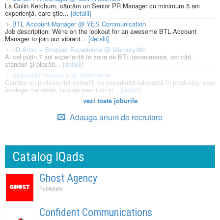
La Golin Ketchum, căutăm un Senior PR Manager cu minimum 5 ani
experiență, care știe...
[detalii]
BTL Account Manager @ YES Communication
Job description: We're on the lookout for an awesome BTL Account
Manager to join our vibrant...
[detalii]
3D Artist – Shopper Experience @ Mercury360
Ai cel puțin 7 ani experiență în zona de BTL (evenimente, activări,
standuri și plasări...
[detalii]
Specialist Productie @ Godmother
Căutăm un profesionist versatil, cu experiență relevantă în producție, care
înțelege materiale, finisaje premium și...
[detalii]
vezi toate joburile
Adauga anunt de recrutare
Catalog IQads
Ghost Agency
Publicitate
Confident Communications