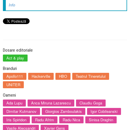
Info
Dosare editoriale
Act & play
Branduri
Apollo111
Hackerville
HBO
Teatrul Tineretului
UNITER
Oameni
Ada Lupu
Anca Miruna Lazarescu
Claudiu Goga
Dimitar Kutmanov
Giorgios Zamboulakis
Igor Cobileanski
Iris Spiridon
Radu Afrim
Radu Nica
Sinisa Draghin
Vasile Alecsandri
Xavier Gens