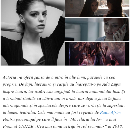
Actoria i-a oferit șansa de a intra în alte lumi, paralele cu cea
proprie. De fapt, literatura și cărțile au îndreptat-o pe
Ada Lupu
înspre teatru, iar astăzi este angajată la teatrul national din Iași. Și-
a terminat studiile cu câțiva ani în urmă, dar deja a jucat în filme
internaționale și în spectacole despre care se vorbește la superlativ
în lumea teatrului. Cele mai multe au fost regizate de
Radu Afrim
.
Pentru personajul pe care îl face în ”Măcelăria lui Iov” a luat
Premiul UNITER „Cea mai bună actriţă în rol secundar“ în 2018.