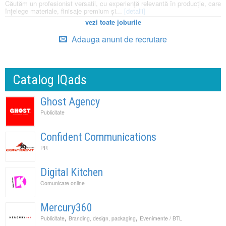
Căutăm un profesionist versatil, cu experiență relevantă în producție, care
înțelege materiale, finisaje premium și...
[detalii]
vezi toate joburile
Adauga anunt de recrutare
Catalog IQads
Ghost Agency
Publicitate
Confident Communications
PR
Digital Kitchen
Comunicare online
Mercury360
,
,
Publicitate
Branding, design, packaging
Evenimente / BTL