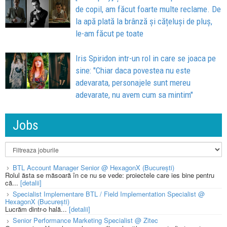
de copil, am făcut foarte multe reclame. De
la apă plată la brânză și cățeluși de pluș,
le-am făcut pe toate
Iris Spiridon intr-un rol in care se joaca pe
sine: "Chiar daca povestea nu este
adevarata, personajele sunt mereu
adevarate, nu avem cum sa mintim"
Jobs
BTL Account Manager Senior @ HexagonX (București)
Rolul ăsta se măsoară în ce nu se vede: proiectele care ies bine pentru
că...
[detalii]
Specialist Implementare BTL / Field Implementation Specialist @
HexagonX (București)
Lucrăm dintr-o hală...
[detalii]
Senior Performance Marketing Specialist @ Zitec