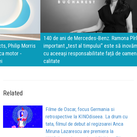
140 de ani de Mercedes-Benz. Ramona Pîrlog: Cel mai
important „test al timpului” este să inovăm constant, dar
cu aceeași responsabilitate față de oameni, siguranță și
calitate
Related
Filme de Oscar, focus Germania si
retrospective la KINOdiseea. La drum cu
tata, filmul de debut al regizoarei Anca
Miruna Lazarescu are premiera la