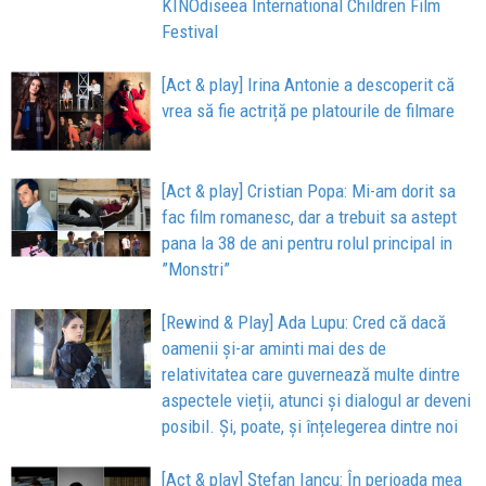
KINOdiseea International Children Film
Festival
[Act & play] Irina Antonie a descoperit că
vrea să fie actriță pe platourile de filmare
[Act & play] Cristian Popa: Mi-am dorit sa
fac film romanesc, dar a trebuit sa astept
pana la 38 de ani pentru rolul principal in
”Monstri”
[Rewind & Play] Ada Lupu: Cred că dacă
oamenii și-ar aminti mai des de
relativitatea care guvernează multe dintre
aspectele vieții, atunci și dialogul ar deveni
posibil. Și, poate, și înțelegerea dintre noi
[Act & play] Ștefan Iancu: În perioada mea