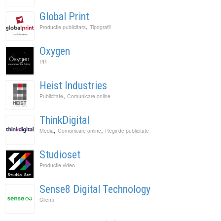
Global Print
,
Productie publicitara
Tipografii
Oxygen
PR
Heist Industries
,
Publicitate
Comunicare online
ThinkDigital
,
,
Media
Comunicare online
Regii de publicitate
Studioset
Productie video
Sense8 Digital Technology
Clienti