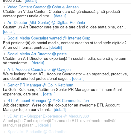
trebuie să...
[detalii]
Video Content Creator @ Cohn & Jansen
Căutăm un Video Content Creator care să gândească și să producă
content pentru unele dintre...
[detalii]
Art Director (Mid–Senior) @ Digitas România
Căutăm un Art Director care știe că e tare când o idee arată bine, dar...
[detalii]
Social Media Specialist wanted @ Internet Corp
Ești pasionat(ă) de social media, content creation și tendințele digitale?
Ai un ochi format pentru...
[detalii]
Social Media Art Director @ pastel
Căutăm un Art Director cu experiență în social media, care să știe cum
să transforme...
[detalii]
ATL Account Coordinator @ Oxygen
We’re looking for an ATL Account Coordinator – an organized, proactive,
and detail-oriented professional eager...
[detalii]
Senior PR Manager @ Golin Ketchum
La Golin Ketchum, căutăm un Senior PR Manager cu minimum 5 ani
experiență, care știe...
[detalii]
BTL Account Manager @ YES Communication
Job description: We're on the lookout for an awesome BTL Account
Manager to join our vibrant...
[detalii]
3D Artist – Shopper Experience @ Mercury360
Ai cel puțin 7 ani experiență în zona de BTL (evenimente, activări,
standuri și plasări...
[detalii]
Specialist Productie @ Godmother