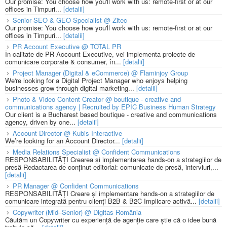
Our promise: You choose how you'll work with us: remote-first or at our
offices in Timpuri...
[detalii]
Senior SEO & GEO Specialist @ Zitec
Our promise: You choose how you'll work with us: remote-first or at our
offices in Timpuri...
[detalii]
PR Account Executive @ TOTAL PR
În calitate de PR Account Executive, vei implementa proiecte de
comunicare corporate & consumer, în...
[detalii]
Project Manager (Digital & eCommerce) @ Flaminjoy Group
We're looking for a Digital Project Manager who enjoys helping
businesses grow through digital marketing...
[detalii]
Photo & Video Content Creator @ boutique - creative and
communications agency | Recruited by EPIC Business Human Strategy
Our client is a Bucharest based boutique - creative and communications
agency, driven by one...
[detalii]
Account Director @ Kubis Interactive
We’re looking for an Account Director...
[detalii]
Media Relations Specialist @ Confident Communications
RESPONSABILITĂȚI Crearea și implementarea hands-on a strategiilor de
presă Redactarea de conținut editorial: comunicate de presă, interviuri,...
[detalii]
PR Manager @ Confident Communications
RESPONSABILITĂȚI Creare și implementare hands-on a strategiilor de
comunicare integrată pentru clienți B2B & B2C Implicare activă...
[detalii]
Copywriter (Mid–Senior) @ Digitas România
Căutăm un Copywriter cu experiență de agenție care știe că o idee bună