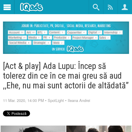
[Act & play] Ada Lupu: Încep să
tolerez din ce în ce mai greu să aud
,,Ehe, nu mai sunt actorii de altădată”
11 Mar. 2020, 14:00 PM
•
SpotLight
•
Ileana Andrei