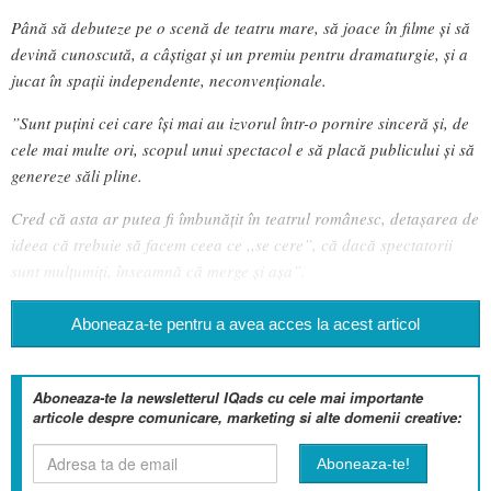
Până să debuteze pe o scenă de teatru mare, să joace în filme și să
devină cunoscută, a câștigat și un premiu pentru dramaturgie, și a
jucat în spații independente, neconvenționale.
”Sunt puțini cei care își mai au izvorul într-o pornire sinceră și, de
cele mai multe ori, scopul unui spectacol e să placă publicului și să
genereze săli pline.
Cred că asta ar putea fi îmbunățit în teatrul românesc, detașarea de
ideea că trebuie să facem ceea ce ,,se cere”, că dacă spectatorii
sunt mulțumiți, înseamnă că merge și așa”.
Aboneaza-te pentru a avea acces la acest articol
Aboneaza-te la newsletterul IQads cu cele mai importante
articole despre comunicare, marketing si alte domenii creative: