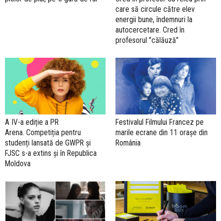
care să circule către elev
energii bune, îndemnuri la
autocercetare. Cred în
profesorul ”călăuză”
A IV-a ediție a PR
Festivalul Filmului Francez pe
Arena. Competiția pentru
marile ecrane din 11 orașe din
studenți lansată de GWPR și
România
FJSC s-a extins și în Republica
Moldova