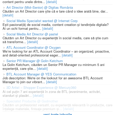
content pentru unele dintre...
[detalii]
Art Director (Mid–Senior) @ Digitas România
Căutăm un Art Director care știe că e tare când o idee arată bine, dar...
[detalii]
Social Media Specialist wanted @ Internet Corp
Ești pasionat(ă) de social media, content creation și tendințele digitale?
Ai un ochi format pentru...
[detalii]
Social Media Art Director @ pastel
Căutăm un Art Director cu experiență în social media, care să știe cum
să transforme...
[detalii]
ATL Account Coordinator @ Oxygen
We’re looking for an ATL Account Coordinator – an organized, proactive,
and detail-oriented professional eager...
[detalii]
Senior PR Manager @ Golin Ketchum
La Golin Ketchum, căutăm un Senior PR Manager cu minimum 5 ani
experiență, care știe...
[detalii]
BTL Account Manager @ YES Communication
Job description: We're on the lookout for an awesome BTL Account
Manager to join our vibrant...
[detalii]
3D Artist – Shopper Experience @ Mercury360
Ai cel puțin 7 ani experiență în zona de BTL (evenimente, activări,
standuri și plasări...
[detalii]
Specialist Productie @ Godmother
Căutăm un profesionist versatil, cu experiență relevantă în producție, care
înțelege materiale, finisaje premium și...
[detalii]
vezi toate joburile