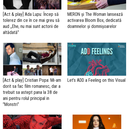
[Act & play] Ada Lupu: Încep să
MERON și The Woman lansează
tolerez din ce în ce mai greu să
activarea Bloom Box, dedicată
aud ,,Ehe, nu mai sunt actorii de
doamnelor și domnișoarelor
altădată”
[Act & play] Cristian Popa: Mi-am
Let’s ADD a Feeling on this Visual
dorit sa fac film romanesc, dar a
trebuit sa astept pana la 38 de
ani pentru rolul principal in
”Monstri”