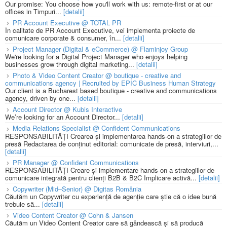
Our promise: You choose how you'll work with us: remote-first or at our
offices in Timpuri...
[detalii]
PR Account Executive @ TOTAL PR
În calitate de PR Account Executive, vei implementa proiecte de
comunicare corporate & consumer, în...
[detalii]
Project Manager (Digital & eCommerce) @ Flaminjoy Group
We're looking for a Digital Project Manager who enjoys helping
businesses grow through digital marketing...
[detalii]
Photo & Video Content Creator @ boutique - creative and
communications agency | Recruited by EPIC Business Human Strategy
Our client is a Bucharest based boutique - creative and communications
agency, driven by one...
[detalii]
Account Director @ Kubis Interactive
We’re looking for an Account Director...
[detalii]
Media Relations Specialist @ Confident Communications
RESPONSABILITĂȚI Crearea și implementarea hands-on a strategiilor de
presă Redactarea de conținut editorial: comunicate de presă, interviuri,...
[detalii]
PR Manager @ Confident Communications
RESPONSABILITĂȚI Creare și implementare hands-on a strategiilor de
comunicare integrată pentru clienți B2B & B2C Implicare activă...
[detalii]
Copywriter (Mid–Senior) @ Digitas România
Căutăm un Copywriter cu experiență de agenție care știe că o idee bună
trebuie să...
[detalii]
Video Content Creator @ Cohn & Jansen
Căutăm un Video Content Creator care să gândească și să producă