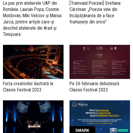
La pas prin atelierele UAP din
[Tramvaiul Poeziei] Svetlana
România. Laurian Popa, Cosmin
Cârstean: „Poezia vine din
Moldovan, Miki Velciov și Marius
încăpățânarea de a face
Jurca, printre artiștii care-și
frumusețe din orice”
deschid atelierele din Arad și
Timișoara
Forța creatorilor ilustrată la
Pe 26 februarie debutează
Classix Festival 2023
Classix Festival 2023
SMARK