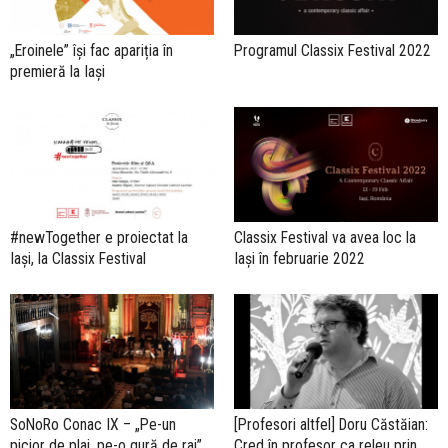
„Eroinele” își fac apariția în
Programul Classix Festival 2022
premieră la Iași
#newTogether e proiectat la
Classix Festival va avea loc la
Iași, la Classix Festival
Iași în februarie 2022
SoNoRo Conac IX – „Pe-un
[Profesori altfel] Doru Căstăian:
picior de plai, pe-o gură de rai”
Cred în profesor ca releu prin