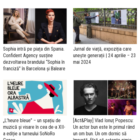
Sophia intră pe piața din Spania.
Jurnal de viață, expoziția care
Confident Agency susține
unește generații | 24 aprilie – 23
dezvoltarea brandului “Sophia în
mai 2024
franciză” în Barcelona și Baleare
„L’heure bleue” – un spațiu de
[Act&Play] Vlad Ionuț Popescu:
muzică și visare în cea de-a XII-
Un actor bun este în primul rând
a ediție a turneului SoNoRo
un om bun. Un om dornic să