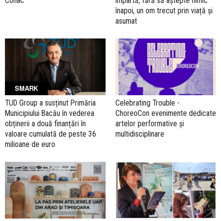
Conac
împartă, fără să aștepte nimic
înapoi, un om trecut prin viață și
asumat
SMARK
TUD Group a susținut Primăria
Celebrating Trouble -
Municipiului Bacău în vederea
ChoreoCon evenimente dedicate
obținerii a două finanțări în
artelor performative și
valoare cumulată de peste 36
multidisciplinare
milioane de euro