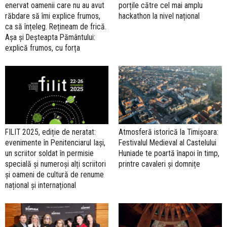
enervat oamenii care nu au avut
porțile către cel mai amplu
răbdare să îmi explice frumos,
hackathon la nivel național
ca să înțeleg. Rețineam de frică.
Așa și Deșteapta Pământului:
explică frumos, cu forța
FILIT 2025, ediție de neratat:
Atmosferă istorică la Timișoara:
evenimente în Penitenciarul Iași,
Festivalul Medieval al Castelului
un scriitor soldat în permisie
Huniade te poartă înapoi în timp,
specială și numeroși alți scriitori
printre cavaleri și domnițe
și oameni de cultură de renume
național și internațional