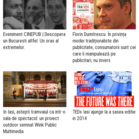
Eveniment CINEPUB | Descopera
Florin Dumitrescu: În privința
un Bucuresti altfel. Un oras al
modei tradiționaliste din
extremelor.
publicitate, consumatorii sunt cei
care îi manipulează pe
publicitari, nu invers
In Iasi, astepti tramvaiul ca intr-o
TEDx Iasi ajunge la a sasea editie
sala de spectacol: un proiect
in 2014
outdoor semnat Wink Public
Multimedia