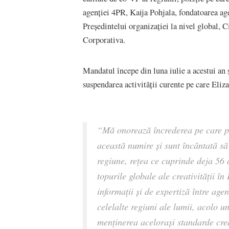
agenției 4PR, Kaija Pohjala, fondatoarea a
Președintelui organizației la nivel global,
Corporativa.
Mandatul începe din luna iulie a acestui an ș
suspendarea activității curente pe care Eliz
“Mă onorează încrederea pe care p
această numire și sunt încântată să
regiune, rețea ce cuprinde deja 56
topurile globale ale creativității î
informații și de expertiză între age
celelalte regiuni ale lumii, acolo 
menținerea acelorași standarde crea