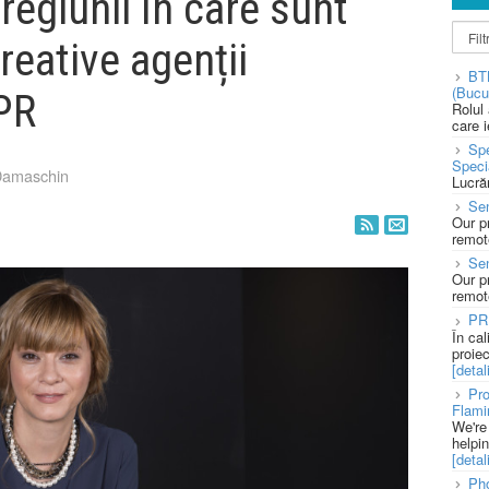
regiunii în care sunt
reative agenții
BT
(Bucu
PR
Rolul
care 
Spe
Speci
Damaschin
Lucră
Sen
Our p
remote
Se
Our p
remote
PR
În ca
proie
[detali
Pro
Flami
We're
helpi
[detali
Pho