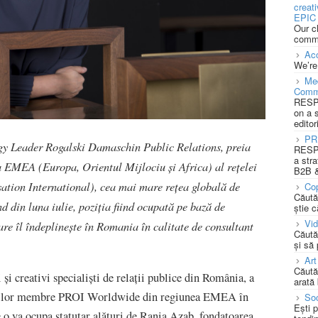
creat
EPIC 
Our c
commu
Acc
We’re
Med
Comm
RESPO
on a 
editor
PR
gy Leader Rogalski Damaschin Public Relations, preia
RESPO
a stra
 EMEA (Europa, Orientul Mijlociu și Africa) al rețelei
B2B &
tion International), cea mai mare rețea globală de
Cop
Căută
 din luna iulie, poziția fiind ocupată pe bază de
știe c
Vi
care îl îndeplinește în Romania în calitate de consultant
Căută
și să
Art
Căută
 și creativi specialiști de relații publice din România, a
arată 
gențiilor membre PROI Worldwide din regiunea EMEA în
Soc
Ești 
re o va ocupa statutar alături de Rania Azab, fondatoarea