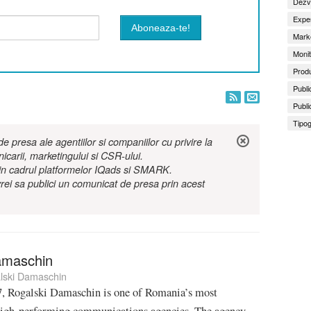
Dezv
Exper
Marke
Monit
Produ
Publi
Publi
Tipog
 presa ale agentiilor si companiilor cu privire la
nicarii, marketingului si CSR-ului.
r in cadrul platformelor IQads si SMARK.
rei sa publici un comunicat de presa prin acest
amaschin
lski Damaschin
, Rogalski Damaschin is one of Romania’s most