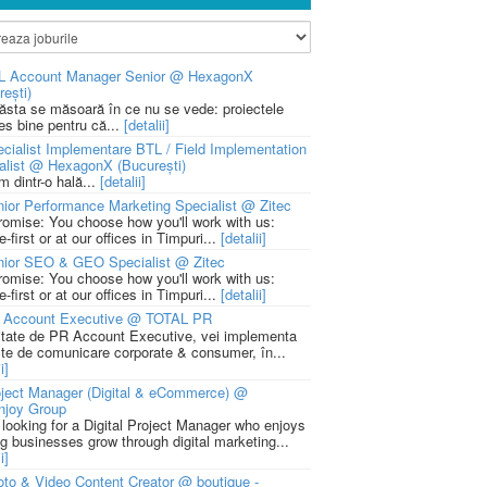
L Account Manager Senior @ HexagonX
rești)
 ăsta se măsoară în ce nu se vede: proiectele
ies bine pentru că...
[detalii]
cialist Implementare BTL / Field Implementation
alist @ HexagonX (București)
m dintr-o hală...
[detalii]
ior Performance Marketing Specialist @ Zitec
romise: You choose how you'll work with us:
-first or at our offices in Timpuri...
[detalii]
nior SEO & GEO Specialist @ Zitec
romise: You choose how you'll work with us:
-first or at our offices in Timpuri...
[detalii]
 Account Executive @ TOTAL PR
litate de PR Account Executive, vei implementa
cte de comunicare corporate & consumer, în...
i]
ject Manager (Digital & eCommerce) @
njoy Group
 looking for a Digital Project Manager who enjoys
ng businesses grow through digital marketing...
i]
to & Video Content Creator @ boutique -