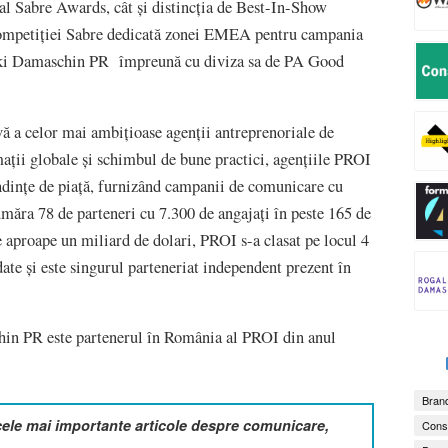
al Sabre Awards, cât și distincția de Best-In-Show
ompetiției Sabre dedicată zonei EMEA pentru campania
alski Damaschin PR împreună cu diviza sa de PA Good
ă a celor mai ambițioase agenții antreprenoriale de
ații globale și schimbul de bune practici, agențiile PROI
ndințe de piață, furnizând campanii de comunicare cu
umăra 78 de parteneri cu 7.300 de angajați în peste 165 de
e aproape un miliard de dolari, PROI s-a clasat pe locul 4
te și este singurul parteneriat independent prezent în
hin PR este partenerul în România al PROI din anul
Brand
cele mai importante articole despre comunicare,
Consu