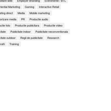
oltare web
Employer Branding
Evenimente / BTL
iential Marketing
Gaming
Interactive Retail
ting direct
Media
Mobile marketing
orizare media
PR
Productie audio
ctie foto
Productie publicitara
Productie video
citate
Publicitate indoor
Publicitate neconventionala
citate outdoor
Regii de publicitate
Research
rafii
Training