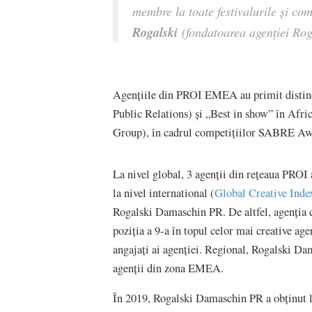
membre la toate festivalurile și com
Rogalski
(fondatoarea agenției Ro
Agențiile din PROI EMEA au primit distin
Public Relations) și „Best in show” în A
Group), în cadrul competițiilor SABRE Aw
La nivel global, 3 agenții din rețeaua PROI 
la nivel international (
Global Creative Inde
Rogalski Damaschin PR. De altfel, agenția
poziția a 9-a în topul celor mai creative ag
angajați ai agenției. Regional, Rogalski Dam
agenții din zona EMEA.
În 2019, Rogalski Damaschin PR a obținut l