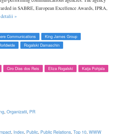
 high-performing communications agencies. The agency
warded in SABRE, European Excellence Awards, IPRA,
 detalii »
ere Communications
King James Group
orldwide
Rogalski Damaschin
Ciro Dias dos Reis
Eliza Rogalski
Kaija Pohjala
ng
,
Organizatii
,
PR
Impact
,
Index
,
Public
,
Public Relations
,
Top 10
,
WWW