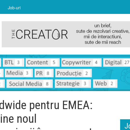
Job-uri
ldwide pentru EMEA:
ine noul
J