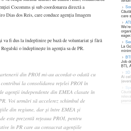
tendin
genției Cocomms și sub coordonarea directă a
Soc
Căută
 Ciro Dias dos Reis, care conduce agenția Imagem
care 
AT
We’re
organi
eager
i va fi dus la îndeplinire pe bază de voluntariat și fără
Se
La Go
a Rogalski o îndeplinește în agenția sa de PR.
minim
BT
Job d
BTL A
3D 
artenerii din PROI mi-au acordat-o odată cu
Ai ce
(eveni
 contribui la consolidarea rețelei PROI în
Spe
 de agenții independente din EMEA clasate în
Căută
releva
n PR. Voi urmări să accelerez schimbul de
premi
nțiile din regiune, dar și între EMEA și
unde este prezentă rețeaua PROI, pentru
tive în PR care au consacrat agențiile