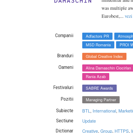
influential and
was multiple a
Eurobest,...
vezi
Companii
Adfactors PR
Atmosph
MSD Romania
PROI W
Branduri
Global Creative Index
Oameni
Alina Damaschin Ciocirlan
Rania Azab
Festivaluri
SABRE Awards
Pozitii
Managing Partner
Subiecte
BTL
,
International
,
Marketi
Sectiune
Update
Dictionar
Creative
,
Group
,
HTTPS
,