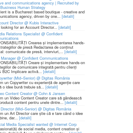
ive and communications agency | Recruited by
Business Human Strategy
lient is a Bucharest based boutique - creative and
nications agency, driven by one...
[detalii]
ount Director @ Kubis Interactive
 looking for an Account Director...
[detalii]
ia Relations Specialist @ Confident
unications
NSABILITĂȚI Crearea și implementarea hands-
strategiilor de presă Redactarea de conținut
ial: comunicate de presă, interviuri,...
[detalii]
 Manager @ Confident Communications
NSABILITĂȚI Creare și implementare hands-on
tegiilor de comunicare integrată pentru clienți
 B2C Implicare activă...
[detalii]
ywriter (Mid–Senior) @ Digitas România
m un Copywriter cu experiență de agenție care
ă o idee bună trebuie să...
[detalii]
deo Content Creator @ Cohn & Jansen
m un Video Content Creator care să gândească
 producă content pentru unele dintre...
[detalii]
 Director (Mid–Senior) @ Digitas România
m un Art Director care știe că e tare când o idee
bine, dar...
[detalii]
ial Media Specialist wanted @ Internet Corp
pasionat(ă) de social media, content creation și