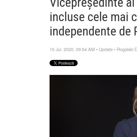
Vicepreședinte al 
incluse cele mai c
independente de 
15 Jul. 2020, 09:54 AM
•
Update
•
Rogalski 