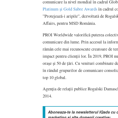
comunicare la nivel mondial în cadrul Glob
Platinum și Gold Sabre Awards
în cadrul c
”Protejează-i aripile”, dezvoltată de Rog
Affairs, pentru MSD România.
PROI Worldwide valorifică puterea colectiv
comunicare din lume. Prin accesul la inform
rămân cele mai recunoscute creatoare de te
impact pentru clienții lor. În 2019, PROI n
orașe și 50 de țări. Cu venituri combinate d
în rândul grupurilor de comunicare consolida
top 10 global.
Agenția de relații publice Rogalski Damasc
2014.
Aboneaza-te la newsletterul IQads cu 
marketing si alte domenii creative: