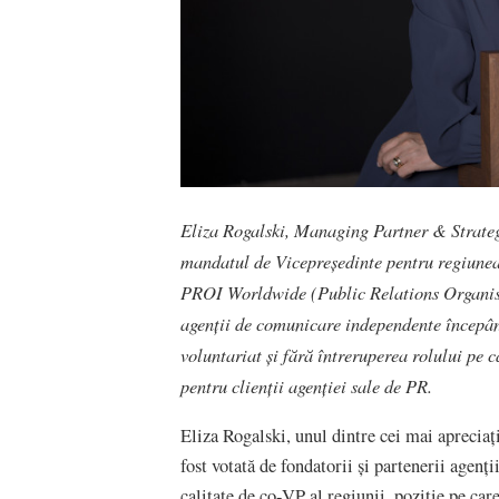
Eliza Rogalski, Managing Partner & Strate
mandatul de Vicepreședinte pentru regiunea
PROI Worldwide (Public Relations Organisa
agenții de comunicare independente începând
voluntariat și fără întreruperea rolului pe 
pentru clienții agenției sale de PR.
Eliza Rogalski, unul dintre cei mai apreciați
fost votată de fondatorii și partenerii a
calitate de co-VP al regiunii, poziție pe ca