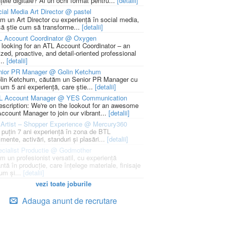
țele digitale? Ai un ochi format pentru...
[detalii]
ial Media Art Director @ pastel
m un Art Director cu experiență în social media,
să știe cum să transforme...
[detalii]
L Account Coordinator @ Oxygen
 looking for an ATL Account Coordinator – an
zed, proactive, and detail-oriented professional
...
[detalii]
nior PR Manager @ Golin Ketchum
lin Ketchum, căutăm un Senior PR Manager cu
um 5 ani experiență, care știe...
[detalii]
L Account Manager @ YES Communication
escription: We're on the lookout for an awesome
ccount Manager to join our vibrant...
[detalii]
Artist – Shopper Experience @ Mercury360
l puțin 7 ani experiență în zona de BTL
mente, activări, standuri și plasări...
[detalii]
cialist Productie @ Godmother
m un profesionist versatil, cu experiență
ntă în producție, care înțelege materiale, finisaje
um și...
[detalii]
vezi toate joburile
Adauga anunt de recrutare