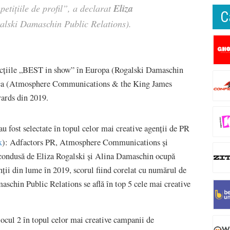
Eliza
petițiile de profil”, a declarat
C
galski Damaschin Public Relations).
cțiile „BEST in show” în Europa (Rogalski Damaschin
frica (Atmosphere Communications & the King James
ards din 2019.
au fost selectate în topul celor mai creative agenții de PR
x
): Adfactors PR, Atmosphere Communications și
 condusă de Eliza Rogalski și Alina Damaschin ocupă
enții din lume în 2019, scorul fiind corelat cu numărul de
aschin Public Relations se află în top 5 cele mai creative
ocul 2 în topul celor mai creative campanii de