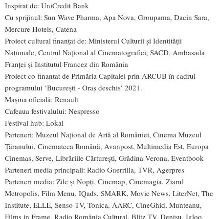
Inspirat de:
UniCredit Bank
Cu sprijinul:
Sun Wave Pharma
,
Apa Nova
,
Groupama
,
Dacin Sara
,
Mercure Hotels
,
Catena
Proiect cultural finanțat de:
Ministerul Culturii și Identității
Naționale
,
Centrul Naţional al Cinematografiei
,
SACD
,
Ambasada
Franței
și
Institutul Francez din România
Proiect co-finantat de
Primăria Capitalei prin ARCUB
în cadrul
programului ‘București - Oraș deschis’ 2021.
Mașina oficială:
Renault
Cafeaua festivalului:
Nespresso
Festival hub:
Lokal
Parteneri:
Muzeul Național de Artă al României
,
Cinema Muzeul
Țăranului
,
Cinemateca Română
,
Avanpost
,
Multimedia Est
,
Europa
Cinemas
,
Serve
,
Librăriile Cărturești
,
Grădina Verona
,
Eventbook
Parteneri media principali:
Radio Guerrilla
,
TVR
,
Agerpres
Parteneri media:
Zile și Nopți
,
Cinemap
,
Cinemagia
,
Ziarul
Metropolis
,
Film Menu
, IQa
ds
,
SMARK
,
Movie News
,
LiterNet
,
The
Institute
,
ELLE
,
Senso TV
,
Tonica
,
AARC
,
CineGhid
,
Munteanu
,
Films in Frame
,
Radio România Cultural
,
Blitz TV
,
Dentsu, Igloo