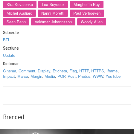
Kira Kovalenko
Lea Seydoux
Margherita Buy
Michel Audiard
Nanni Moretti
Paul Verhoeven
Sean Penn
Valdimar Johannsson
Woody Allen
Subiecte
BTL
Sectiune
Update
Dictionar
Cinema
,
Comment
,
Display
,
Eticheta
,
Flag
,
HTTP
,
HTTPS
,
Iframe
,
Impact
,
Marca
,
Margin
,
Media
,
POP
,
Post
,
Produs
,
WWW
,
YouTube
Branded