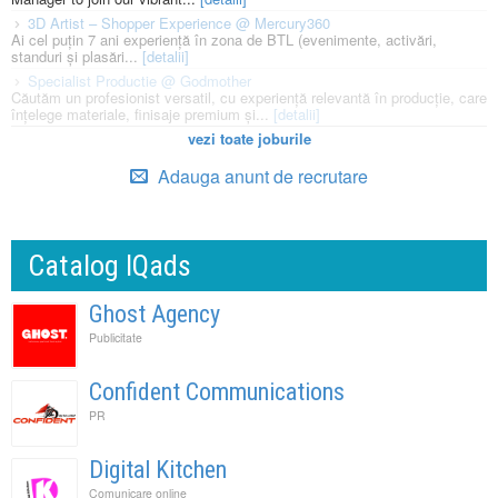
3D Artist – Shopper Experience @ Mercury360
Ai cel puțin 7 ani experiență în zona de BTL (evenimente, activări,
standuri și plasări...
[detalii]
Specialist Productie @ Godmother
Căutăm un profesionist versatil, cu experiență relevantă în producție, care
înțelege materiale, finisaje premium și...
[detalii]
vezi toate joburile
Adauga anunt de recrutare
Catalog IQads
Ghost Agency
Publicitate
Confident Communications
PR
Digital Kitchen
Comunicare online