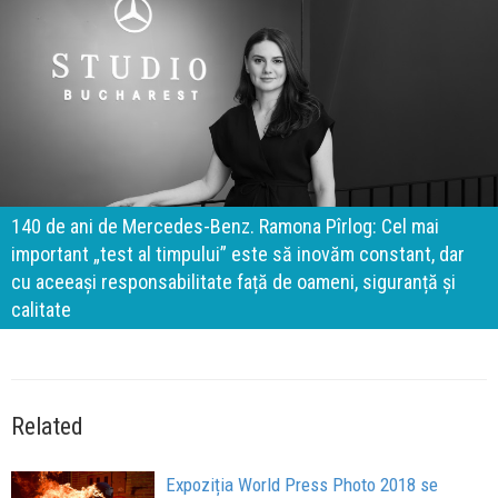
140 de ani de Mercedes-Benz. Ramona Pîrlog: Cel mai
important „test al timpului” este să inovăm constant, dar
cu aceeași responsabilitate față de oameni, siguranță și
calitate
Related
Expoziția World Press Photo 2018 se