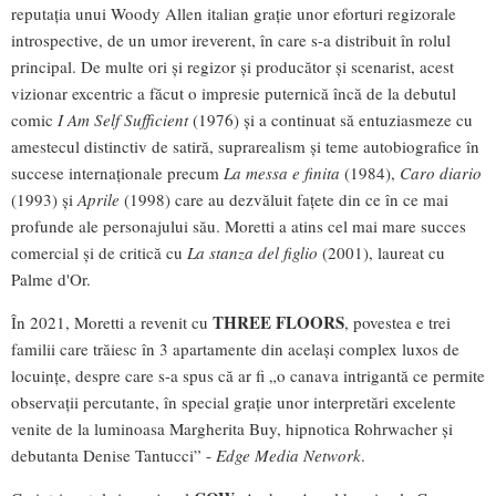
reputația unui Woody Allen italian grație unor eforturi regizorale
introspective, de un umor ireverent, în care s-a distribuit în rolul
principal. De multe ori și regizor și producător și scenarist, acest
vizionar excentric a făcut o impresie puternică încă de la debutul
comic
I Am Self Sufficient
(1976) și a continuat să entuziasmeze cu
amestecul distinctiv de satiră, suprarealism și teme autobiografice în
succese internaționale precum
La messa e finita
(1984),
Caro diario
(1993) și
Aprile
(1998) care au dezvăluit fațete din ce în ce mai
profunde ale personajului său. Moretti a atins cel mai mare succes
comercial și de critică cu
La stanza del figlio
(2001), laureat cu
Palme d'Or.
THREE FLOORS
În 2021, Moretti a revenit cu
, povestea e trei
familii care trăiesc în 3 apartamente din același complex luxos de
locuințe, despre care s-a spus că ar fi „o canava intrigantă ce permite
observații percutante, în special grație unor interpretări excelente
venite de la luminoasa Margherita Buy, hipnotica Rohrwacher și
debutanta Denise Tantucci” -
Edge Media Network
.