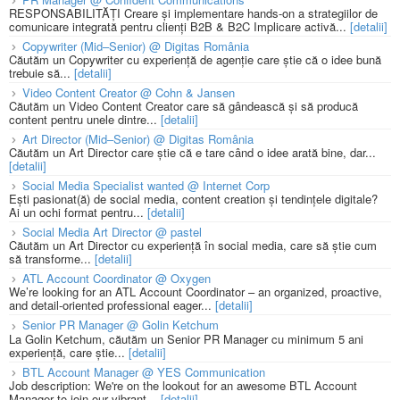
RESPONSABILITĂȚI Creare și implementare hands-on a strategiilor de
comunicare integrată pentru clienți B2B & B2C Implicare activă...
[detalii]
Copywriter (Mid–Senior) @ Digitas România
Căutăm un Copywriter cu experiență de agenție care știe că o idee bună
trebuie să...
[detalii]
Video Content Creator @ Cohn & Jansen
Căutăm un Video Content Creator care să gândească și să producă
content pentru unele dintre...
[detalii]
Art Director (Mid–Senior) @ Digitas România
Căutăm un Art Director care știe că e tare când o idee arată bine, dar...
[detalii]
Social Media Specialist wanted @ Internet Corp
Ești pasionat(ă) de social media, content creation și tendințele digitale?
Ai un ochi format pentru...
[detalii]
Social Media Art Director @ pastel
Căutăm un Art Director cu experiență în social media, care să știe cum
să transforme...
[detalii]
ATL Account Coordinator @ Oxygen
We’re looking for an ATL Account Coordinator – an organized, proactive,
and detail-oriented professional eager...
[detalii]
Senior PR Manager @ Golin Ketchum
La Golin Ketchum, căutăm un Senior PR Manager cu minimum 5 ani
experiență, care știe...
[detalii]
BTL Account Manager @ YES Communication
Job description: We're on the lookout for an awesome BTL Account
Manager to join our vibrant...
[detalii]