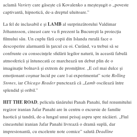
aclamă
Variety
care găsește că Kovalenko a meșteșugit o „poveste
captivantă, hipnotică, de-a dreptul uluitoare.”
LAMB
La fel de inclasabil e și
al surprinzătorului Valdimar
Jóhannsson, cineast care va fi prezent la București la proiecția
filmului său. Un cuplu fără copii din Islanda rurală face o
descoperire alarmantă în țarcul cu oi. Curând, va trebui să se
confrunte cu consecințele sfidării legilor naturii, în această fabulă
atmosferică și întunecată ce marchează un debut plin de o
imaginație bolnavă și extrem de promițător. „E cel mai dulce și
emoționant coșmar lucid pe care l-ai experimentat” scrie
Rolling
Stones
, iar
Chicago Reader
punctează că „
Lamb
oscilează între
splendid și oribil.”
HIT THE ROAD
, pelicula tânărului Panah Panahi, fiul renumitului
regizor iranian Jafar Panahi are în centru o excursie de familie
haotică și tandră, de-a lungul unui peisaj aspru spre nicăieri. „Fiul
cineastului iranian Jafar Panahi livrează o dramă suplă, dar
impresionantă, cu excelente note comice” salută
Deadline