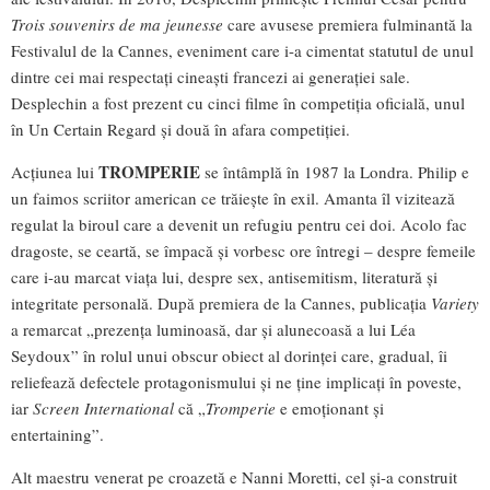
Trois souvenirs de ma jeunesse
care avusese premiera fulminantă la
Festivalul de la Cannes, eveniment care i-a cimentat statutul de unul
dintre cei mai respectați cineaști francezi ai generației sale.
Desplechin a fost prezent cu cinci filme în competiția oficială, unul
în Un Certain Regard și două în afara competiției.
TROMPERIE
Acțiunea lui
se întâmplă în 1987 la Londra. Philip e
un faimos scriitor american ce trăiește în exil. Amanta îl vizitează
regulat la biroul care a devenit un refugiu pentru cei doi. Acolo fac
dragoste, se ceartă, se împacă și vorbesc ore întregi – despre femeile
care i-au marcat viața lui, despre sex, antisemitism, literatură și
integritate personală. După premiera de la Cannes, publicația
Variety
a remarcat „prezența luminoasă, dar și alunecoasă a lui Léa
Seydoux” în rolul unui obscur obiect al dorinței care, gradual, îi
reliefează defectele protagonismului și ne ține implicați în poveste,
iar
Screen International
că „
Tromperie
e emoționant și
entertaining”.
Alt maestru venerat pe croazetă e Nanni Moretti, cel și-a construit