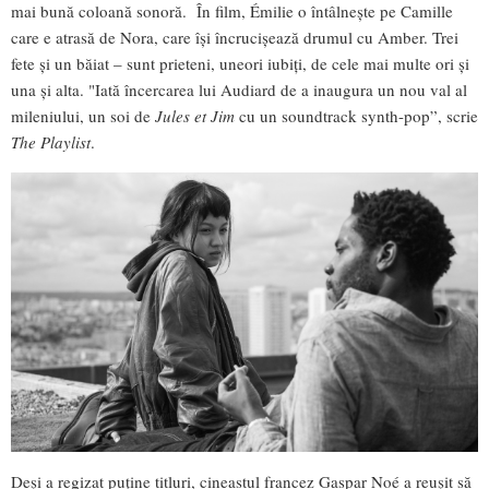
mai bună coloană sonoră. În film, Émilie o întâlnește pe Camille
care e atrasă de Nora, care își încrucișează drumul cu Amber. Trei
fete și un băiat – sunt prieteni, uneori iubiți, de cele mai multe ori și
una și alta. "Iată încercarea lui Audiard de a inaugura un nou val al
mileniului, un soi de
Jules et Jim
cu un soundtrack synth-pop”, scrie
The Playlist
.
Deși a regizat puține titluri, cineastul francez Gaspar Noé a reușit să