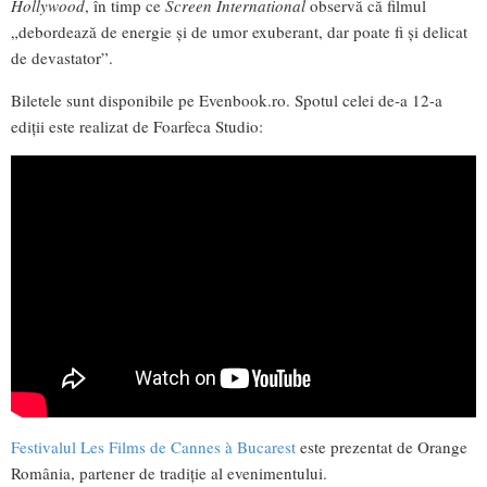
Hollywood
, în timp ce
Screen International
observă că filmul
„debordează de energie și de umor exuberant, dar poate fi și delicat
de devastator”.
Biletele sunt disponibile pe Evenbook.ro. Spotul celei de-a 12-a
ediții este realizat de Foarfeca Studio:
Festivalul
Les Films de Cannes à Bucarest
este prezentat de
Orange
România
, partener de tradiție al evenimentului.