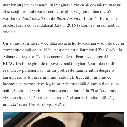
marilor bugete, exersându-și imaginația vie ca să devină un maestru
al senzațiilor moderne viscerale, explozive și polemice (fie că
vorbim de
Total Recall
sau de
Basic Instinct
). Întors în Europa, a
produs furori cu scandalosul
Elle
în 2016 la Cannes, în competiția
oficială.
Un alt monstru sacru – de data aceasta hollywoodian – se întoarce în
competiție după ce, în 1991, participa cu tulburătorul
The Pledge
în
calitate de regizor. De data aceasta, Sean Penn este autorul lui
FLAG DAY
, inspirat de o poveste reală. Dylan Penn, fiica sa din
realitate, e partenera sa într-un portret de familie intim despre o
tânără care se luptă să învingă fantomele trecutului în timp ce
încearcă să reconcilieze legătura indestructibilă dintre o fiică și un
tată. „Sentimente subtile, evanescente, abundă în Flag Day, unde
viziunea idealizată a fiicei asupra tatălui său e simultan idilică și
întinată” scrie
The Washington Post
.