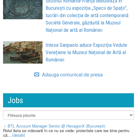
Sezonul România-Franța debutează în
București cu expoziția „Specii de Spații”,
lucrări din colecția de artă contemporană
Société Générale, găzduită la Muzeul
Național de artă al României
Intesa Sanpaolo aduce Expoziția Vedute
Venețiene la Muzeul Național de Artă al
României
Adauga comunicat de presa
Jobs
BTL Account Manager Senior @ HexagonX (București)
Rolul ăsta se măsoară în ce nu se vede: proiectele care ies bine pentru
că...
[detalii]