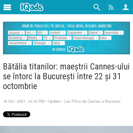
Bătălia titanilor: maeștrii Cannes-ului
se întorc la București între 22 și 31
octombrie
18 Oct. 2021, 14:16 PM
•
Update
•
Les Films de Cannes a Bucarest