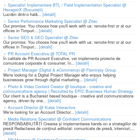
Specialist Implementare BTL / Field Implementation Specialist @
HexagonX (București)
Lucrăm dintr-o hală...
[detalii]
Senior Performance Marketing Specialist @ Zitec
Our promise: You choose how you'll work with us: remote-first or at our
offices in Timpuri...
[detalii]
Senior SEO & GEO Specialist @ Zitec
Our promise: You choose how you'll work with us: remote-first or at our
offices in Timpuri...
[detalii]
PR Account Executive @ TOTAL PR
În calitate de PR Account Executive, vei implementa proiecte de
comunicare corporate & consumer, în...
[detalii]
Project Manager (Digital & eCommerce) @ Flaminjoy Group
We're looking for a Digital Project Manager who enjoys helping
businesses grow through digital marketing...
[detalii]
Photo & Video Content Creator @ boutique - creative and
communications agency | Recruited by EPIC Business Human Strategy
Our client is a Bucharest based boutique - creative and communications
agency, driven by one...
[detalii]
Account Director @ Kubis Interactive
We’re looking for an Account Director...
[detalii]
Media Relations Specialist @ Confident Communications
RESPONSABILITĂȚI Crearea și implementarea hands-on a strategiilor de
presă Redactarea de conținut editorial: comunicate de presă, interviuri,...
[detalii]
PR Manager @ Confident Communications