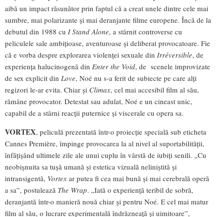
aibă un impact răsunător prin faptul că a creat unele dintre cele mai
sumbre, mai polarizante și mai deranjante filme europene. Încă de la
debutul din 1988 cu
I Stand Alone
, a stârnit controverse cu
peliculele sale ambițioase, aventuroase și deliberat provocatoare. Fie
că e vorba despre explorarea violenței sexuale din
Irréversible
, de
experiența halucinogenă din
Enter the Void
, de scenele improvizate
de sex explicit din
Love
, Noé nu s-a ferit de subiecte pe care alți
regizori le-ar evita. Chiar și
Climax
, cel mai accesibil film al său,
rămâne provocator. Detestat sau adulat, Noé e un cineast unic,
capabil de a stârni reacții puternice și viscerale cu opera sa.
VORTEX
, peliculă prezentată într-o proiecție specială sub eticheta
Cannes Première, împinge provocarea la al nivel al suportabilității,
înfățișând ultimele zile ale unui cuplu în vârstă de iubiți senili. „Cu
neobișnuita sa tușă umană și estetica vizuală neliniștită și
intransigentă,
Vortex
ar putea fi cea mai bună și mai cerebrală operă
a sa”, postulează
The Wrap
. „Iată o experiență teribil de sobră,
deranjantă într-o manieră nouă chiar și pentru Noé. E cel mai matur
film al său, o lucrare experimentală îndrăzneață și uimitoare”,