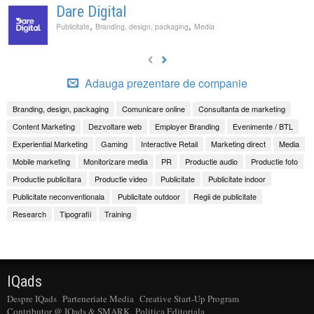
Dare Digital
,
,
Publicitate
Branding, design, packaging
Media
Adauga prezentare de companie
Branding, design, packaging
Comunicare online
Consultanta de marketing
Content Marketing
Dezvoltare web
Employer Branding
Evenimente / BTL
Experiential Marketing
Gaming
Interactive Retail
Marketing direct
Media
Mobile marketing
Monitorizare media
PR
Productie audio
Productie foto
Productie publicitara
Productie video
Publicitate
Publicitate indoor
Publicitate neconventionala
Publicitate outdoor
Regii de publicitate
Research
Tipografii
Training
IQads
Despre IQads
Parteneriate Media
Creative Start-Up Program
Contributor @ IQads & SMARK
Politica Editoriala