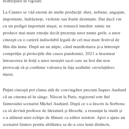
restricțiilor în vigoare.
La Cannes se văd enorm de multe producții: dure, nebune, angajate,
importante, îndrăznețe, violente sau foarte derutante. Dar dacă vin
cu un pedigri important atașat, se remarcă imediat: nimic nu
produce mai mare emoție decât prezența unor nume grele, a unor
cineaști cu o carieră indisolubil legată de cel mai mare festival de
film din lume. După un an atipic, când manifestarea și-a întrerupt
competiția și proiecțiile din cauza pandemiei, 2021 a însemnat
întoarcerea în forță a unor monștri sacri care au fost din nou
provocați să-și confirme valoarea în fața asaltului «revelațiilor»
tinere.
Puțini cineaști pot clama atât de convingător precum Jaques Audiard
că au cinema-ul în sânge. Născut la Paris, regizorul este fiul
faimosului scenarist Michel Audiard. După ce s-a înscris la Sorbona
ca să devină profesor de literatură și filosofie, a renunțat la studii și
s-a alăturat unei echipe de filmare ca editor asistent. Apoi a ajuns un
scenarist faimos pentru abilitatea sa de-a crea lumi distincte,