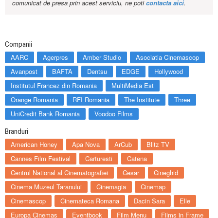
comunicat de presa prin acest serviciu, ne poti
contacta aici
.
Companii
AARC
Agerpres
Amber Studio
Asociatia Cinemascop
Avanpost
BAFTA
Dentsu
EDGE
Hollywood
Institutul Francez din Romania
MultiMedia Est
Orange Romania
RFI Romania
The Institute
Three
UniCredit Bank Romania
Voodoo Films
Branduri
American Honey
Apa Nova
ArCub
Blitz TV
Cannes Film Festival
Carturesti
Catena
Centrul National al Cinematografiei
Cesar
Cineghid
Cinema Muzeul Taranului
Cinemagia
Cinemap
Cinemascop
Cinemateca Romana
Dacin Sara
Elle
Europa Cinemas
Eventbook
Film Menu
Films in Frame