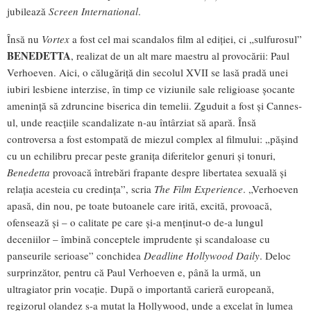
jubilează
Screen International
.
Însă nu
Vortex
a fost cel mai scandalos film al ediției, ci „sulfurosul”
BENEDETTA
, realizat de un alt mare maestru al provocării: Paul
Verhoeven. Aici, o călugăriță din secolul XVII se lasă pradă unei
iubiri lesbiene interzise, în timp ce viziunile sale religioase șocante
amenință să zdruncine biserica din temelii. Zguduit a fost și Cannes-
ul, unde reacțiile scandalizate n-au întârziat să apară. Însă
controversa a fost estompată de miezul complex al filmului: „pășind
cu un echilibru precar peste granița diferitelor genuri și tonuri,
Benedetta
provoacă întrebări frapante despre libertatea sexuală și
relația acesteia cu credința”, scria
The Film Experience
. „Verhoeven
apasă, din nou, pe toate butoanele care irită, excită, provoacă,
ofensează și – o calitate pe care și-a menținut-o de-a lungul
deceniilor – îmbină conceptele imprudente și scandaloase cu
panseurile serioase” conchidea
Deadline Hollywood Daily
. Deloc
surprinzător, pentru că Paul Verhoeven e, până la urmă, un
ultragiator prin vocație. După o importantă carieră europeană,
regizorul olandez s-a mutat la Hollywood, unde a excelat în lumea