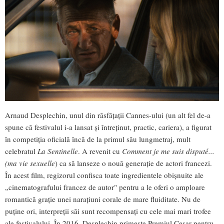
Arnaud Desplechin, unul din răsfățații Cannes-ului (un alt fel de-a
spune că festivalul i-a lansat și întreținut, practic, cariera), a figurat
în competiția oficială încă de la primul său lungmetraj, mult
celebratul
La Sentinelle
. A revenit cu
Comment je me suis disputé...
(ma vie sexuelle
) ca să lanseze o nouă generație de actori francezi.
În acest film, regizorul confisca toate ingredientele obișnuite ale
„cinematografului francez de autor" pentru a le oferi o amploare
romantică grație unei narațiuni corale de mare fluiditate. Nu de
puține ori, interpreții săi sunt recompensați cu cele mai mari trofee
ale festivalului. În 2016, Desplechin primește Premiul Cesar pentru