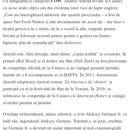
COW
Cu intrigantul și curajosul
, Andrea Arnold revine la Cannes
ca să ne arate câțiva ani din existența unei vaci de lapte engleze.
„Cow nu interoghează motivele din spatele procesului – a fost de
ajuns Fast Food Nation și alte documentare de acest tip – dar face o
treabă grozavă în a stârni, de la o scenă la alta, empatie pentru
bovină și folosește această putere pentru a genera un farmec
hipnotic plin de semnificații” titra
Indiewire
.
Arnold este, fără discuție, unul dintre „copiii teribili” ai croazetei. Și
primul (
Red Road
) și al doilea său film (
Fish Tank
) au fost prezentate
în competiția oficială de la Cannes și au câștigat premiul juriului,
înainte de a fi recompensate și cu BAFTA. În 2011, fenomenala
Arnold adaptează clasicul roman
‘La răscruce de vânturi’
și
participă cu el la festivalul de film de la Veneția. În 2016, se
reîntoarce în competiția de la Cannes cu
American Honey
și câștigă
al treilea premiu al juriului.
O relație extraordinară, intens artistică, a avut Aleksey German Jr. cu
tatăl său, legendarul Aleksey German. Talentul e, se pare, ereditar,
iar German Jr. a devenit un nume important al noii cinematografii