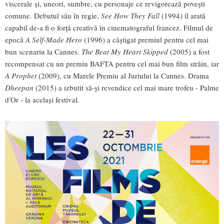
viscerale și, uneori, sumbre, cu personaje ce revigorează povești
comune. Debutul său în regie,
See How They Fall
(1994) îl arată
capabil de-a fi o forță creativă în cinematograful francez. Filmul de
epocă
A Self-Made Hero
(1996) a câștigat premiul pentru cel mai
bun scenariu la Cannes.
The Beat My Heart Skipped
(2005) a fost
recompensat cu un premiu BAFTA pentru cel mai bun film străin, iar
A Prophet
(2009), cu Marele Premiu al Juriului la Cannes. Drama
Dheepan
(2015) a izbutit să-și revendice cel mai mare trofeu - Palme
d'Or - la același festival.