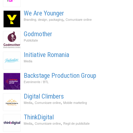
We Are Younger
,
Branding, design, packaging
Comunicare online
Godmother
Publicitate
Initiative Romania
Media
Backstage Production Group
Evenimente / BTL
Digital Climbers
,
,
Media
Comunicare online
Mobile marketing
ThinkDigital
,
,
Media
Comunicare online
Regii de publicitate