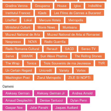
Gradina Verona
Groupama
House
Igloo
IndieWire
Institutul Francez
IQads
Les Films de Cannes a Bucarest
LiterNet
Lokal
Mercure Hotels
Metropolis
Ministerul Culturii
Movie News
Munteanu
Muzeul National de Arta
Muzeul National de Arta al Romaniei
Nespresso
NOVA
Radio Guerrilla
Radio Romania Cultural
Renault
SACD
Senso TV
Serve
SMARK
Sun Wave Pharma
The Rolling Stones
The Wrap
Tonica
Trois Souvenirs de ma Jeunesse
TVR
Un Certain Regard
Unicredit
Variety
Vortex
Washington Post
Ziarul Metropolis
ZILE SI NOPTI
Oameni
Aleksey German
Aleksey German Jr
Andrea Arnold
Arnaud Desplechin
Denise Tantucci
Dylan Penn
Gaspar Noe
Jafar Panahi
Jaques Audiard