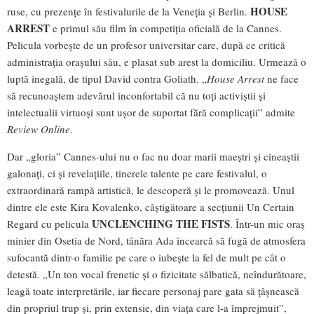
HOUSE
ruse, cu prezențe în festivalurile de la Veneția și Berlin.
ARREST
e primul său film în competiția oficială de la Cannes.
Pelicula vorbește de un profesor universitar care, după ce critică
administrația orașului său, e plasat sub arest la domiciliu. Urmează o
luptă inegală, de tipul David contra Goliath. „
House Arrest
ne face
să recunoaștem adevărul inconfortabil că nu toți activiștii și
intelectualii virtuoși sunt ușor de suportat fără complicații” admite
Review Online
.
Dar „gloria” Cannes-ului nu o fac nu doar marii maeștri și cineaștii
galonați, ci și revelațiile, tinerele talente pe care festivalul, o
extraordinară rampă artistică, le descoperă și le promovează. Unul
dintre ele este Kira Kovalenko, câștigătoare a secțiunii Un Certain
UNCLENCHING THE FISTS
Regard cu pelicula
. Într-un mic oraș
minier din Osetia de Nord, tânăra Ada încearcă să fugă de atmosfera
sufocantă dintr-o familie pe care o iubește la fel de mult pe cât o
detestă. „Un ton vocal frenetic și o fizicitate sălbatică, neîndurătoare,
leagă toate interpretările, iar fiecare personaj pare gata să țâșnească
din propriul trup și, prin extensie, din viața care l-a împrejmuit”,