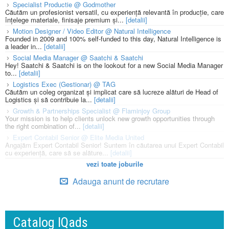
Specialist Productie @ Godmother
Căutăm un profesionist versatil, cu experiență relevantă în producție, care
înțelege materiale, finisaje premium și...
[detalii]
Motion Designer / Video Editor @ Natural Intelligence
Founded in 2009 and 100% self-funded to this day, Natural Intelligence is
a leader in...
[detalii]
Social Media Manager @ Saatchi & Saatchi
Hey! Saatchi & Saatchi is on the lookout for a new Social Media Manager
to...
[detalii]
Logistics Exec (Gestionar) @ TAG
Căutăm un coleg organizat și implicat care să lucreze alături de Head of
Logistics și să contribuie la...
[detalii]
Growth & Partnerships Specialist @ Flaminjoy Group
Your mission is to help clients unlock new growth opportunities through
the right combination of...
[detalii]
Expert Contabil Senior @ Elite Media United
Angajăm Expert Contabil Senior! Suntem în căutarea unui Expert Contabil
cu experiență, care să se alăture...
[detalii]
vezi toate joburile
Adauga anunt de recrutare
Catalog IQads