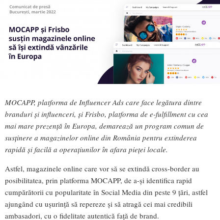
MOCAPP, platforma de Influencer Ads care face legătura dintre
branduri și influenceri, și Frisbo, platforma de e-fulfillment cu cea
mai mare prezență în Europa, demarează un program comun de
susținere a magazinelor online din România pentru extinderea
rapidă și facilă a operațiunilor în afara pieței locale.
Astfel, magazinele online care vor să se extindă cross-border au
posibilitatea, prin platforma MOCAPP, de a-și identifica rapid
cumpărătorii cu popularitate în Social Media din peste 9 țări, astfel
ajungând cu ușurință să repereze și să atragă cei mai credibili
ambasadori, cu o fidelitate autentică față de brand.