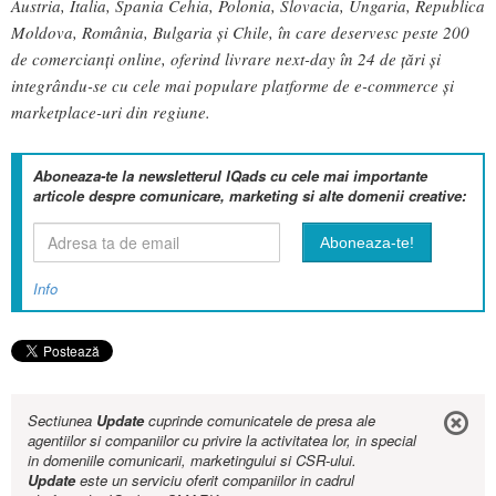
Austria, Italia, Spania Cehia, Polonia, Slovacia, Ungaria, Republica
Moldova, România, Bulgaria și Chile, în care deservesc peste 200
de comercianți online, oferind livrare next-day în 24 de țări și
integrându-se cu cele mai populare platforme de e-commerce și
marketplace-uri din regiune.
Aboneaza-te la newsletterul IQads cu cele mai importante
articole despre comunicare, marketing si alte domenii creative:
Info
Sectiunea
Update
cuprinde comunicatele de presa ale
agentiilor si companiilor cu privire la activitatea lor, in special
in domeniile comunicarii, marketingului si CSR-ului.
Update
este un serviciu oferit companiilor in cadrul