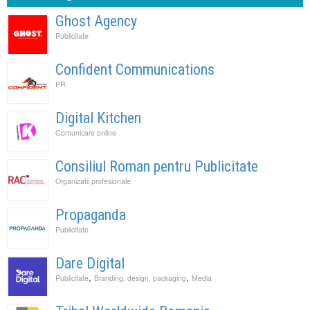
Ghost Agency
Publicitate
Confident Communications
PR
Digital Kitchen
Comunicare online
Consiliul Roman pentru Publicitate
Organizatii profesionale
Propaganda
Publicitate
Dare Digital
,
,
Publicitate
Branding, design, packaging
Media