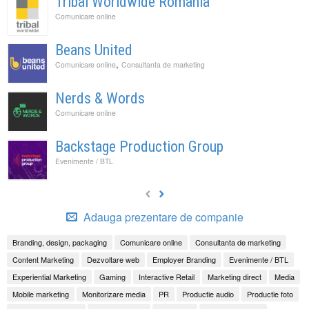
Tribal Worldwide Romania
Comunicare online
Beans United
,
Comunicare online
Consultanta de marketing
Nerds & Words
Comunicare online
Backstage Production Group
Evenimente / BTL
Adauga prezentare de companie
Branding, design, packaging
Comunicare online
Consultanta de marketing
Content Marketing
Dezvoltare web
Employer Branding
Evenimente / BTL
Experiential Marketing
Gaming
Interactive Retail
Marketing direct
Media
Mobile marketing
Monitorizare media
PR
Productie audio
Productie foto