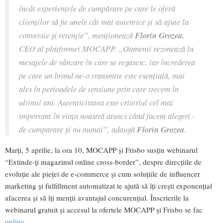
încât experiențele de cumpărare pe care le oferă
clienților să fie unele cât mai autentice și să ajute la
conversie și retenție”
, menționează
Florin Grozea
,
CEO al platformei MOCAPP.
„Oamenii rezonează la
mesajele de vânzare în care se regasesc, iar încrederea
pe care un brand ne-o transmite este esențială, mai
ales în perioadele de tensiune prin care trecem în
ultimii ani. Autenticitatea este criteriul cel mai
important în viața noastră atunci când facem alegeri -
de cumparare și nu numai”
, adaugă
Florin Grozea
.
Marți, 5 aprilie, la ora 10, MOCAPP și Frisbo susțin webinarul
“Extinde-ți magazinul online cross-border”, despre direcțiile de
evoluție ale pieței de e-commerce și cum soluțiile de influencer
marketing și fulfillment automatizat te ajută să îți crești exponențial
afacerea și să îți menții avantajul concurențial. Înscrierile la
webinarul gratuit și accesul la ofertele MOCAPP și Frisbo se fac
online
.