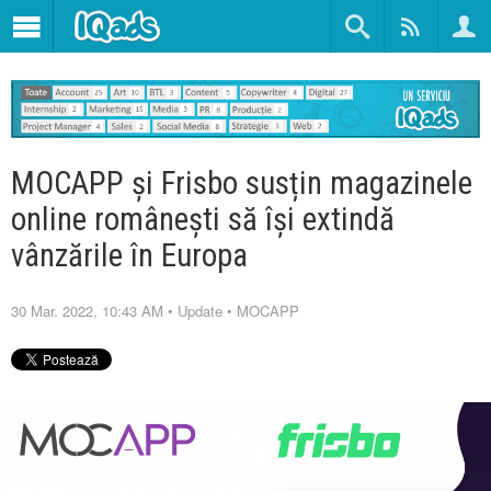
MOCAPP și Frisbo susțin magazinele
online românești să își extindă
vânzările în Europa
30 Mar. 2022, 10:43 AM
•
Update
•
MOCAPP