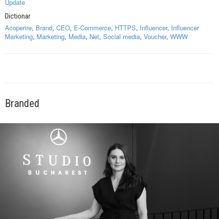
Update
Dictionar
Acoperire
,
Brand
,
CEO
,
E-Commerce
,
HTTPS
,
Influencer
,
Influencer
Marketing
,
Marketing
,
Media
,
Net
,
Social media
,
Voucher
,
WWW
Branded