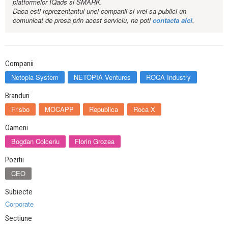
platformelor IQads si SMARK.
Daca esti reprezentantul unei companii si vrei sa publici un
comunicat de presa prin acest serviciu, ne poti
contacta aici
.
Companii
Netopia System
NETOPIA Ventures
ROCA Industry
Branduri
Frisbo
MOCAPP
Republica
Roca X
Oameni
Bogdan Colceriu
Florin Grozea
Pozitii
CEO
Subiecte
Corporate
Sectiune