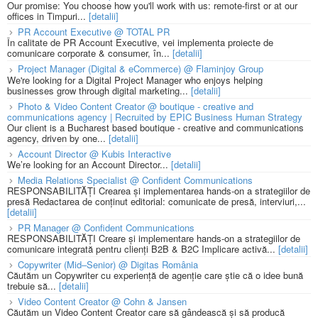
Our promise: You choose how you'll work with us: remote-first or at our
offices in Timpuri...
[detalii]
PR Account Executive @ TOTAL PR
În calitate de PR Account Executive, vei implementa proiecte de
comunicare corporate & consumer, în...
[detalii]
Project Manager (Digital & eCommerce) @ Flaminjoy Group
We're looking for a Digital Project Manager who enjoys helping
businesses grow through digital marketing...
[detalii]
Photo & Video Content Creator @ boutique - creative and
communications agency | Recruited by EPIC Business Human Strategy
Our client is a Bucharest based boutique - creative and communications
agency, driven by one...
[detalii]
Account Director @ Kubis Interactive
We’re looking for an Account Director...
[detalii]
Media Relations Specialist @ Confident Communications
RESPONSABILITĂȚI Crearea și implementarea hands-on a strategiilor de
presă Redactarea de conținut editorial: comunicate de presă, interviuri,...
[detalii]
PR Manager @ Confident Communications
RESPONSABILITĂȚI Creare și implementare hands-on a strategiilor de
comunicare integrată pentru clienți B2B & B2C Implicare activă...
[detalii]
Copywriter (Mid–Senior) @ Digitas România
Căutăm un Copywriter cu experiență de agenție care știe că o idee bună
trebuie să...
[detalii]
Video Content Creator @ Cohn & Jansen
Căutăm un Video Content Creator care să gândească și să producă