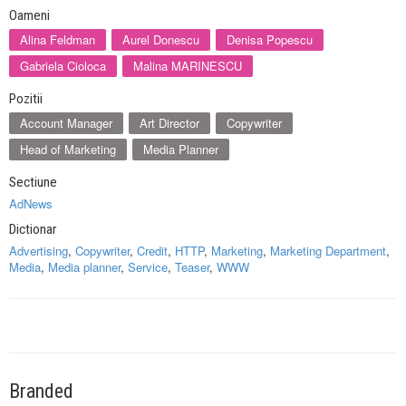
Oameni
Alina Feldman
Aurel Donescu
Denisa Popescu
Gabriela Cioloca
Malina MARINESCU
Pozitii
Account Manager
Art Director
Copywriter
Head of Marketing
Media Planner
Sectiune
AdNews
Dictionar
Advertising
,
Copywriter
,
Credit
,
HTTP
,
Marketing
,
Marketing Department
,
Media
,
Media planner
,
Service
,
Teaser
,
WWW
Branded