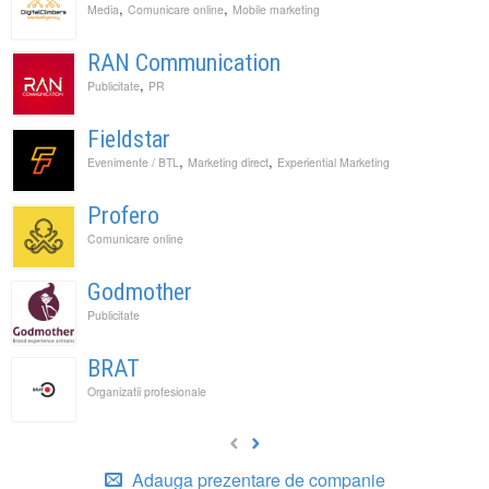
,
,
Media
Comunicare online
Mobile marketing
RAN Communication
,
Publicitate
PR
Fieldstar
,
,
Evenimente / BTL
Marketing direct
Experiential Marketing
Profero
Comunicare online
Godmother
Publicitate
BRAT
Organizatii profesionale
Adauga prezentare de companie