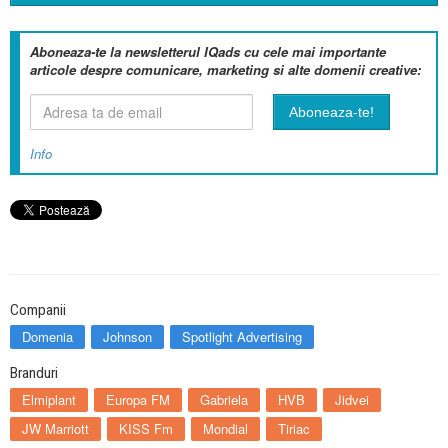
Aboneaza-te la newsletterul IQads cu cele mai importante
articole despre comunicare, marketing si alte domenii creative:
Info
Companii
Domenia
Johnson
Spotlight Advertising
Branduri
Elmiplant
Europa FM
Gabriela
HVB
Jidvei
JW Marriott
KISS Fm
Mondial
Tiriac