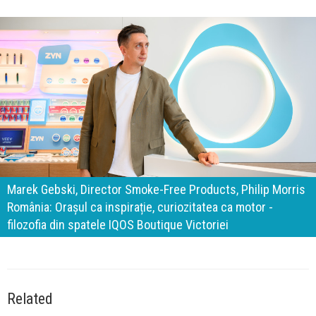
140 de ani de Mercedes-Benz. Ramona Pîrlog: Cel mai
important „test al timpului” este să inovăm constant, dar
cu aceeași responsabilitate față de oameni, siguranță și
calitate
Related