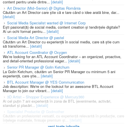
content pentru unele dintre...
[detalii]
Art Director (Mid–Senior) @ Digitas România
Căutăm un Art Director care știe că e tare când o idee arată bine, dar...
[detalii]
Social Media Specialist wanted @ Internet Corp
Ești pasionat(ă) de social media, content creation și tendințele digitale?
Ai un ochi format pentru...
[detalii]
Social Media Art Director @ pastel
Căutăm un Art Director cu experiență în social media, care să știe cum
să transforme...
[detalii]
ATL Account Coordinator @ Oxygen
We’re looking for an ATL Account Coordinator – an organized, proactive,
and detail-oriented professional eager...
[detalii]
Senior PR Manager @ Golin Ketchum
La Golin Ketchum, căutăm un Senior PR Manager cu minimum 5 ani
experiență, care știe...
[detalii]
BTL Account Manager @ YES Communication
Job description: We're on the lookout for an awesome BTL Account
Manager to join our vibrant...
[detalii]
3D Artist – Shopper Experience @ Mercury360
Ai cel puțin 7 ani experiență în zona de BTL (evenimente, activări,
standuri și plasări...
[detalii]
Specialist Productie @ Godmother
Căutăm un profesionist versatil, cu experiență relevantă în producție, care
înțelege materiale, finisaje premium și...
[detalii]
vezi toate joburile