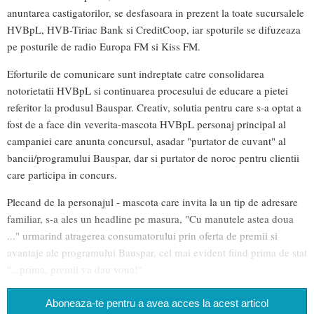
anuntarea castigatorilor, se desfasoara in prezent la toate sucursalele
HVBpL, HVB-Tiriac Bank si CreditCoop, iar spoturile se difuzeaza
pe posturile de radio Europa FM si Kiss FM.
Eforturile de comunicare sunt indreptate catre consolidarea
notorietatii HVBpL si continuarea procesului de educare a pietei
referitor la produsul Bauspar. Creativ, solutia pentru care s-a optat a
fost de a face din veverita-mascota HVBpL personaj principal al
campaniei care anunta concursul, asadar "purtator de cuvant" al
bancii/programului Bauspar, dar si purtator de noroc pentru clientii
care participa in concurs.
Plecand de la personajul - mascota care invita la un tip de adresare
familiar, s-a ales un headline pe masura, "Cu manutele astea doua
..." urmarind atragerea consumatorului prin oferta de premii si
avantaje ale programului Bauspar, cel mai evident fiind prima de stat
"...prima, premii va dau voua!"
Aboneaza-te pentru a avea acces la acest articol