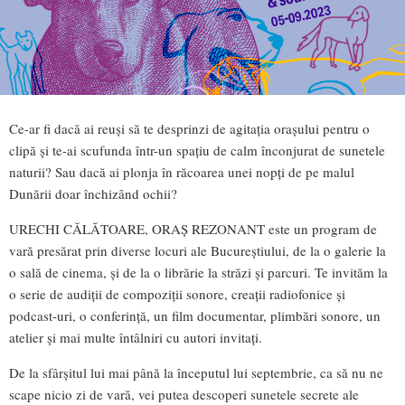
Ce-ar fi dacă ai reuși să te desprinzi de agitația orașului pentru o
clipă și te-ai scufunda într-un spațiu de calm înconjurat de sunetele
naturii? Sau dacă ai plonja în răcoarea unei nopți de pe malul
Dunării doar închizând ochii?
URECHI CĂLĂTOARE, ORAȘ REZONANT este un program de
vară presărat prin diverse locuri ale Bucureștiului, de la o galerie la
o sală de cinema, și de la o librărie la străzi și parcuri. Te invităm la
o serie de audiții de compoziții sonore, creații radiofonice și
podcast-uri, o conferință, un film documentar, plimbări sonore, un
atelier și mai multe întâlniri cu autori invitați.
De la sfârșitul lui mai până la începutul lui septembrie, ca să nu ne
scape nicio zi de vară, vei putea descoperi sunetele secrete ale