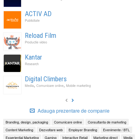
ACTIV AD
Publicitate
Reload Film
Productie video
Kantar
Research
Digital Climbers
,
,
Media
Comunicare online
Mobile marketing
Adauga prezentare de companie
Branding, design, packaging
Comunicare online
Consultanta de marketing
Content Marketing
Dezvoltare web
Employer Branding
Evenimente / BTL
Experiential Marketing
Gaming
Interactive Retail
Marketing direct
Media