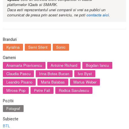
platformelor IQads si SMARK.
Daca esti reprezentantul unei companii si vrei sa publici un
comunicat de presa prin acest serviciu, ne poti
contacta aici
.
Branduri
Kyralina
Semi Silent
Sonic
Oameni
Anamaria Pravicencu
Antoine Richard
Bogdan Iancu
Claudia Pascu
Irina Botea Bucan
Ivo Byst
Leandro Pisano
Maria Balabas
Marius Weber
Mircea Pop
Petre Fall
Rodica Savulescu
Pozitii
Fotograf
Subiecte
BTL