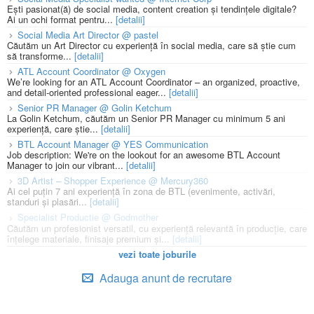
Ești pasionat(ă) de social media, content creation și tendințele digitale?
Ai un ochi format pentru...
[detalii]
Social Media Art Director @ pastel
Căutăm un Art Director cu experiență în social media, care să știe cum
să transforme...
[detalii]
ATL Account Coordinator @ Oxygen
We’re looking for an ATL Account Coordinator – an organized, proactive,
and detail-oriented professional eager...
[detalii]
Senior PR Manager @ Golin Ketchum
La Golin Ketchum, căutăm un Senior PR Manager cu minimum 5 ani
experiență, care știe...
[detalii]
BTL Account Manager @ YES Communication
Job description: We're on the lookout for an awesome BTL Account
Manager to join our vibrant...
[detalii]
3D Artist – Shopper Experience @ Mercury360
Ai cel puțin 7 ani experiență în zona de BTL (evenimente, activări,
standuri și plasări...
[detalii]
Specialist Productie @ Godmother
Căutăm un profesionist versatil, cu experiență relevantă în producție, care
înțelege materiale, finisaje premium și...
[detalii]
vezi toate joburile
Adauga anunt de recrutare