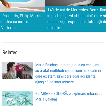
140 de ani de Mercedes-Benz. Ramona Pîrlog: Cel mai
important „test al timpului” este să inovăm constant, dar
cu aceeași responsabilitate față de oameni, siguranță și
calitate
Related
Maria Balabaș: Interacțiunile cu copiii mi-
au arătat multitudinea de lumi muzicale în
care existăm, lumi care doar accidental
ajung să se intersecteze
PLIMBARE SONORĂ, o explorare urbană cu
Maria Balabaș