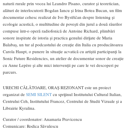
naturii rurale prin vocea lui Leandro Pisano, curator și teoretician,
alături de interlocutorii Bogdan Iancu și Irina Botea Bucan, un film
documentar cehesc realizat de Ivo Bystřičan despre listening și
ecologie acustică, o multitudine de povești din jurul a două râurilor
compuse într-o operă radiofonică de Antoine Richard, plimbări
sonore inspirate de istoria și practica genului dirijate de Maria
Balabaș, un tur al podcastului de creație din Italia cu producătoarea
Carola Haupt, o punere în situație acvatică cu artiștii participanți la
Sonic Future Residencies, un atelier de documentar sonor de creație
cu Anne Lepère și alte mici intervenții pe care le vei descoperi pe
parcurs.
URECHI CĂLĂTOARE, ORAȘ REZONANT este un proiect
organizat de
SEMI SILENT
cu sprijinul Institutului Cultural Italian,
Centrului Ceh, Institutului Francez, Centrului de Studii Vizuale și a
Librairie Kyralina.
Curator / coordonator: Anamaria Pravicencu
Comunicare: Rodica Săvulescu