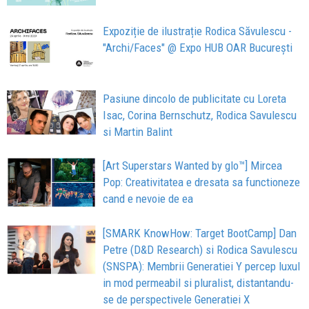
Expoziție de ilustrație Rodica Săvulescu -
"Archi/Faces" @ Expo HUB OAR București
Pasiune dincolo de publicitate cu Loreta
Isac, Corina Bernschutz, Rodica Savulescu
si Martin Balint
[Art Superstars Wanted by glo™] Mircea
Pop: Creativitatea e dresata sa functioneze
cand e nevoie de ea
[SMARK KnowHow: Target BootCamp] Dan
Petre (D&D Research) si Rodica Savulescu
(SNSPA): Membrii Generatiei Y percep luxul
in mod permeabil si pluralist, distantandu-
se de perspectivele Generatiei X