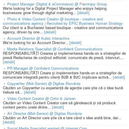
Project Manager (Digital & eCommerce) @ Flaminjoy Group
We're looking for a Digital Project Manager who enjoys helping
businesses grow through digital marketing...
[detalii]
Photo & Video Content Creator @ boutique - creative and
communications agency | Recruited by EPIC Business Human Strategy
Our client is a Bucharest based boutique - creative and communications
agency, driven by one...
[detalii]
Account Director @ Kubis Interactive
We’re looking for an Account Director...
[detalii]
Media Relations Specialist @ Confident Communications
RESPONSABILITĂȚI Crearea și implementarea hands-on a strategiilor de
presă Redactarea de conținut editorial: comunicate de presă, interviuri,...
[detalii]
PR Manager @ Confident Communications
RESPONSABILITĂȚI Creare și implementare hands-on a strategiilor de
comunicare integrată pentru clienți B2B & B2C Implicare activă...
[detalii]
Copywriter (Mid–Senior) @ Digitas România
Căutăm un Copywriter cu experiență de agenție care știe că o idee bună
trebuie să...
[detalii]
Video Content Creator @ Cohn & Jansen
Căutăm un Video Content Creator care să gândească și să producă
content pentru unele dintre...
[detalii]
Art Director (Mid–Senior) @ Digitas România
Căutăm un Art Director care știe că e tare când o idee arată bine, dar...
[detalii]
Social Media Specialist wanted @ Internet Corp