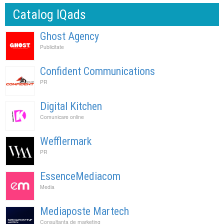
Catalog IQads
Ghost Agency
Publicitate
Confident Communications
PR
Digital Kitchen
Comunicare online
Wefflermark
PR
EssenceMediacom
Media
Mediaposte Martech
Consultanta de marketing