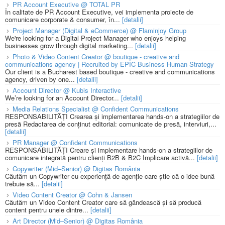
PR Account Executive @ TOTAL PR
În calitate de PR Account Executive, vei implementa proiecte de
comunicare corporate & consumer, în...
[detalii]
Project Manager (Digital & eCommerce) @ Flaminjoy Group
We're looking for a Digital Project Manager who enjoys helping
businesses grow through digital marketing...
[detalii]
Photo & Video Content Creator @ boutique - creative and
communications agency | Recruited by EPIC Business Human Strategy
Our client is a Bucharest based boutique - creative and communications
agency, driven by one...
[detalii]
Account Director @ Kubis Interactive
We’re looking for an Account Director...
[detalii]
Media Relations Specialist @ Confident Communications
RESPONSABILITĂȚI Crearea și implementarea hands-on a strategiilor de
presă Redactarea de conținut editorial: comunicate de presă, interviuri,...
[detalii]
PR Manager @ Confident Communications
RESPONSABILITĂȚI Creare și implementare hands-on a strategiilor de
comunicare integrată pentru clienți B2B & B2C Implicare activă...
[detalii]
Copywriter (Mid–Senior) @ Digitas România
Căutăm un Copywriter cu experiență de agenție care știe că o idee bună
trebuie să...
[detalii]
Video Content Creator @ Cohn & Jansen
Căutăm un Video Content Creator care să gândească și să producă
content pentru unele dintre...
[detalii]
Art Director (Mid–Senior) @ Digitas România