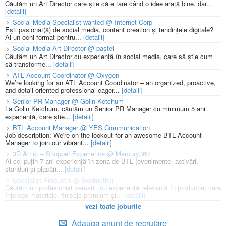
Căutăm un Art Director care știe că e tare când o idee arată bine, dar...
[detalii]
Social Media Specialist wanted @ Internet Corp
Ești pasionat(ă) de social media, content creation și tendințele digitale?
Ai un ochi format pentru...
[detalii]
Social Media Art Director @ pastel
Căutăm un Art Director cu experiență în social media, care să știe cum
să transforme...
[detalii]
ATL Account Coordinator @ Oxygen
We’re looking for an ATL Account Coordinator – an organized, proactive,
and detail-oriented professional eager...
[detalii]
Senior PR Manager @ Golin Ketchum
La Golin Ketchum, căutăm un Senior PR Manager cu minimum 5 ani
experiență, care știe...
[detalii]
BTL Account Manager @ YES Communication
Job description: We're on the lookout for an awesome BTL Account
Manager to join our vibrant...
[detalii]
3D Artist – Shopper Experience @ Mercury360
Ai cel puțin 7 ani experiență în zona de BTL (evenimente, activări,
standuri și plasări...
[detalii]
Specialist Productie @ Godmother
Căutăm un profesionist versatil, cu experiență relevantă în producție, care
înțelege materiale, finisaje premium și...
[detalii]
vezi toate joburile
Adauga anunt de recrutare