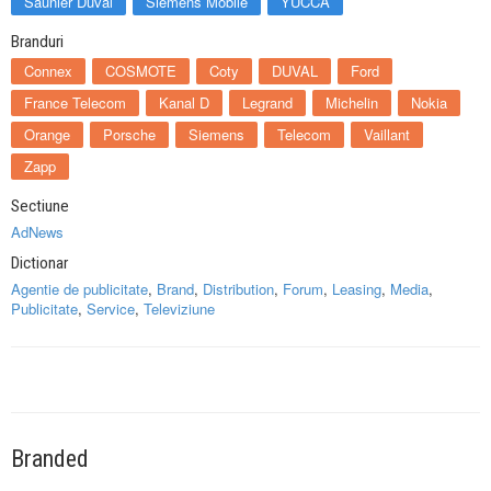
Saunier Duval
Siemens Mobile
YUCCA
Branduri
Connex
COSMOTE
Coty
DUVAL
Ford
France Telecom
Kanal D
Legrand
Michelin
Nokia
Orange
Porsche
Siemens
Telecom
Vaillant
Zapp
Sectiune
AdNews
Dictionar
Agentie de publicitate
,
Brand
,
Distribution
,
Forum
,
Leasing
,
Media
,
Publicitate
,
Service
,
Televiziune
Branded