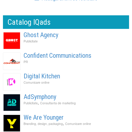
Catalog IQads
Ghost Agency
Publicitate
Confident Communications
PR
Digital Kitchen
Comunicare online
AdSymphony
,
Publicitate
Consultanta de marketing
We Are Younger
,
Branding, design, packaging
Comunicare online