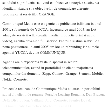
standului si productia sa, avind ca obiective strategice sustinerea
identitatii vizuale si a obiectivelor de comunicare aferente
produselor si serviciilor ORANGE.
Communiqué Media este o agentie de publicitate infiintata in anul
2001, sub numele de YUCCA. Incepand cu anul 2003, au fost
adaugate servicii ATL (creatie, media, productie print si audio
video), agentia devenind full service. Pentru a sustine serviciile si
noua pozitionare, in anul 2005 are loc un rebranding iar numele
agentiei YUCCA devine COMMUNIQUE.
Agentia are o experienta vasta in special in sectorul
telecomunicatiilor, avand in portofoliul de clienti majoritatea
companiilor din domeniu: Zapp, Connex, Orange, Siemens Mobile,
Nokia, Cosmote.
Proiectele realizate de Communique Media au atras in portofoliul
sau si alti clienti de renume: Porsche Leasing Romania, Den Braven,
Delta Distribution, Vaillant, Ford, Cosmote, Saunier Duval,
LeGrand, Coty Cosmetics, Michelin, Kanal D.