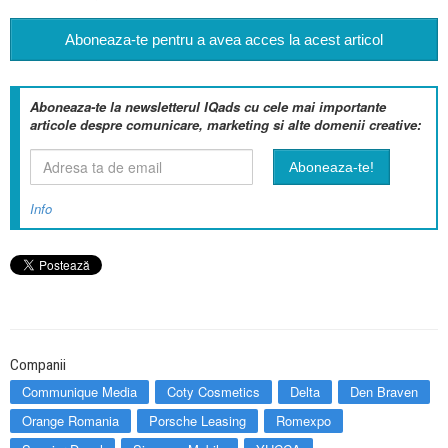
Aboneaza-te pentru a avea acces la acest articol
Aboneaza-te la newsletterul IQads cu cele mai importante
articole despre comunicare, marketing si alte domenii creative:
Info
Companii
Communique Media
Coty Cosmetics
Delta
Den Braven
Orange Romania
Porsche Leasing
Romexpo