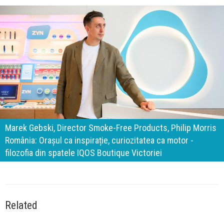
140 de ani de Mercedes-Benz. Ramona Pîrlog: Cel mai
important „test al timpului” este să inovăm constant, dar
cu aceeași responsabilitate față de oameni, siguranță și
calitate
Related