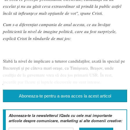
excelat și nu au găsit ceva extraordinar să prindă la public astfel
încât să infleunțeze mult opțiunile de vot", spune Cristi.
Cum s-a diferențiat campania de anul acesta, ce au învățat
politicienii la nivel de imagine politică, care au fost surprizele,
explică Cristi în rândurile de mai jos:
Slabă la nivel de implicare a tuturor candidaților, axată în special pe
București și pe câteva mari orașe, ca Timișoara, Brașov, unde
coaliția de la guvernare vrea să dea jos primarii USR. În rest,
jocurile par făcute și luptele electorale nu sunt intense.
Aboneaza-te pentru a avea acces la acest articol
Aboneaza-te la newsletterul IQads cu cele mai importante
articole despre comunicare, marketing si alte domenii creative: