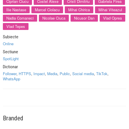
Ciprian Ciucu
Costel Alexe
Cristi Dimitriu
Gabriela Firea
Ilie Nastase
Marcel Ciolacu
Mihai Chirica
Mihai Viteazul
Nadia Comaneci
Nicolae Ciuca
Nicusor Dan
Vlad Oprea
Vlad Tepes
Subiecte
Online
Sectiune
SpotLight
Dictionar
Follower
,
HTTPS
,
Impact
,
Media
,
Public
,
Social media
,
TikTok
,
WhatsApp
Branded