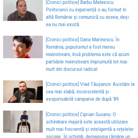
[Cronici politice] Barbu Mateescu:
Politicienii cu experiență s-au format în
altă Românie și comunică cu aceea, deși
ea nu mai există
[Cronici politice] Oana Marinescu: În
România, populismul a fost mereu
mainstream, însă problema este că acum
partidele mainstream împrumută tot mai
mult din discursul radical
[Cronici politice] Vlad Tăușance: Asistăm la
cea mai slabă, inconsistentă și
iresponsabilă campanie de după ‘89
[Cronici politice] Ciprian Susanu: O
schimbare majoră este această utilizare
mult mai frecventă și inteligentă a rețelelor
sociale. În schimb, demagogia rămâne un