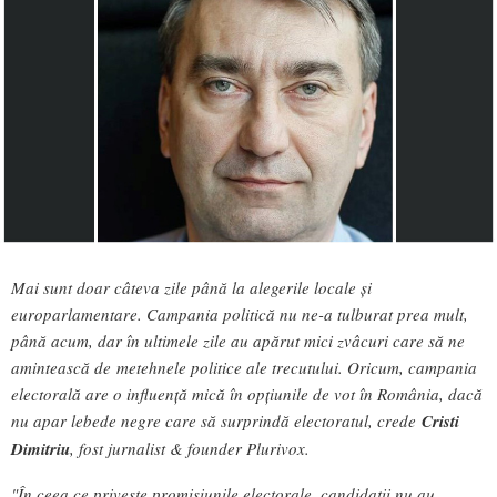
Mai sunt doar câteva zile până la alegerile locale și
europarlamentare. Campania politică nu ne-a tulburat prea mult,
până acum, dar în ultimele zile au apărut mici zvâcuri care să ne
amintească de metehnele politice ale trecutului. Oricum, campania
electorală are o influență mică în opțiunile de vot în România, dacă
nu apar lebede negre care să surprindă electoratul, crede
Cristi
Dimitriu
, fost jurnalist & founder Plurivox.
"În ceea ce privește promisiunile electorale, candidații nu au