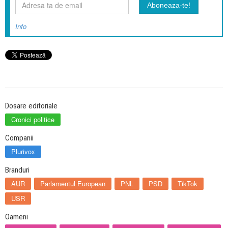
Info
Dosare editoriale
Cronici politice
Companii
Plurivox
Branduri
AUR
Parlamentul European
PNL
PSD
TikTok
USR
Oameni