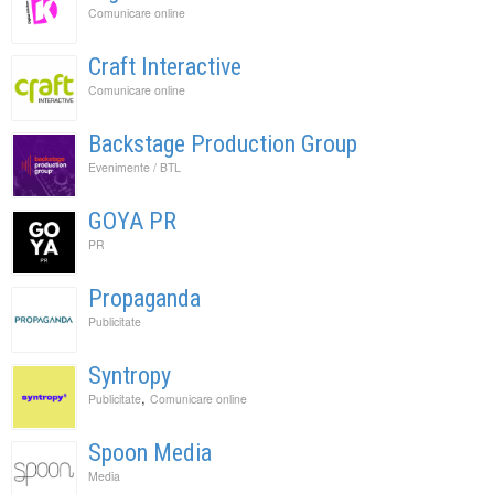
Comunicare online
Craft Interactive
Comunicare online
Backstage Production Group
Evenimente / BTL
GOYA PR
PR
Propaganda
Publicitate
Syntropy
,
Publicitate
Comunicare online
Spoon Media
Media