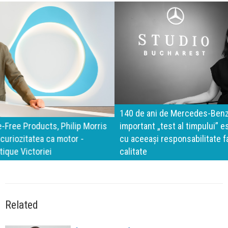
140 de ani de Mercedes-Benz. Ramona Pîrlog: Cel mai
important „test al timpului” este să inovăm constant, dar
cu aceeași responsabilitate față de oameni, siguranță și
calitate
Related