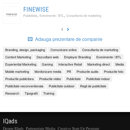
FINEWISE
,
,
Publicitate
Evenimente / BTL
Consultanta de marketing
Adauga prezentare de companie
Branding, design, packaging
Comunicare online
Consultanta de marketing
Content Marketing
Dezvoltare web
Employer Branding
Evenimente / BTL
Experiential Marketing
Gaming
Interactive Retail
Marketing direct
Media
Mobile marketing
Monitorizare media
PR
Productie audio
Productie foto
Productie publicitara
Productie video
Publicitate
Publicitate indoor
Publicitate neconventionala
Publicitate outdoor
Regii de publicitate
Research
Tipografii
Training
IQads
Despre IQads
Parteneriate Media
Creative Start-Up Program