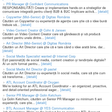
PR Manager @ Confident Communications
RESPONSABILITĂȚI Creare și implementare hands-on a strategiilor de
comunicare integrată pentru clienți B2B & B2C Implicare activă...
[detalii]
Copywriter (Mid–Senior) @ Digitas România
Căutăm un Copywriter cu experiență de agenție care știe că o idee bună
trebuie să...
[detalii]
Video Content Creator @ Cohn & Jansen
Căutăm un Video Content Creator care să gândească și să producă
content pentru unele dintre...
[detalii]
Art Director (Mid–Senior) @ Digitas România
Căutăm un Art Director care știe că e tare când o idee arată bine, dar...
[detalii]
Social Media Specialist wanted @ Internet Corp
Ești pasionat(ă) de social media, content creation și tendințele digitale?
Ai un ochi format pentru...
[detalii]
Social Media Art Director @ pastel
Căutăm un Art Director cu experiență în social media, care să știe cum
să transforme...
[detalii]
ATL Account Coordinator @ Oxygen
We’re looking for an ATL Account Coordinator – an organized, proactive,
and detail-oriented professional eager...
[detalii]
Senior PR Manager @ Golin Ketchum
La Golin Ketchum, căutăm un Senior PR Manager cu minimum 5 ani
experiență, care știe...
[detalii]
BTL Account Manager @ YES Communication
Job description: We're on the lookout for an awesome BTL Account