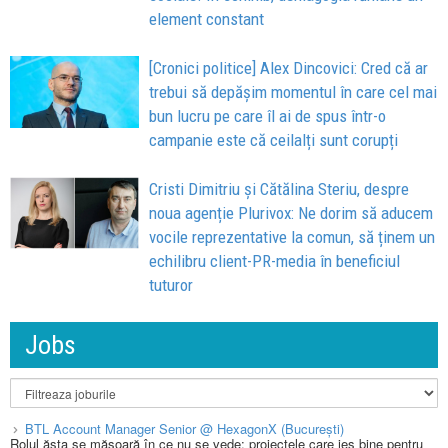
element constant
[Cronici politice] Alex Dincovici: Cred că ar
trebui să depășim momentul în care cel mai
bun lucru pe care îl ai de spus într-o
campanie este că ceilalți sunt corupți
Cristi Dimitriu și Cătălina Steriu, despre
noua agenție Plurivox: Ne dorim să aducem
vocile reprezentative la comun, să ținem un
echilibru client-PR-media în beneficiul
tuturor
Jobs
BTL Account Manager Senior @ HexagonX (București)
Rolul ăsta se măsoară în ce nu se vede: proiectele care ies bine pentru