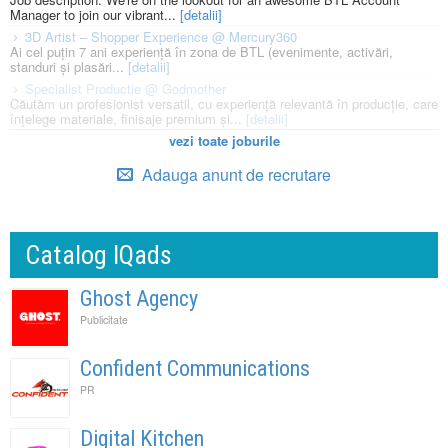
Manager to join our vibrant...
[detalii]
3D Artist – Shopper Experience @ Mercury360
Ai cel puțin 7 ani experiență în zona de BTL (evenimente, activări,
standuri și plasări...
[detalii]
Specialist Productie @ Godmother
Căutăm un profesionist versatil, cu experiență relevantă în producție, care
înțelege materiale, finisaje premium și...
[detalii]
vezi toate joburile
Adauga anunt de recrutare
Catalog IQads
Ghost Agency
Publicitate
Confident Communications
PR
Digital Kitchen