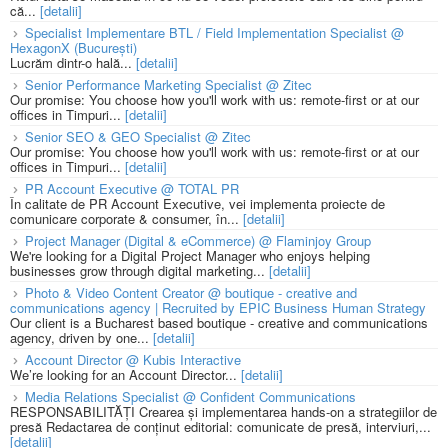
că...
[detalii]
Specialist Implementare BTL / Field Implementation Specialist @
HexagonX (București)
Lucrăm dintr-o hală...
[detalii]
Senior Performance Marketing Specialist @ Zitec
Our promise: You choose how you'll work with us: remote-first or at our
offices in Timpuri...
[detalii]
Senior SEO & GEO Specialist @ Zitec
Our promise: You choose how you'll work with us: remote-first or at our
offices in Timpuri...
[detalii]
PR Account Executive @ TOTAL PR
În calitate de PR Account Executive, vei implementa proiecte de
comunicare corporate & consumer, în...
[detalii]
Project Manager (Digital & eCommerce) @ Flaminjoy Group
We're looking for a Digital Project Manager who enjoys helping
businesses grow through digital marketing...
[detalii]
Photo & Video Content Creator @ boutique - creative and
communications agency | Recruited by EPIC Business Human Strategy
Our client is a Bucharest based boutique - creative and communications
agency, driven by one...
[detalii]
Account Director @ Kubis Interactive
We’re looking for an Account Director...
[detalii]
Media Relations Specialist @ Confident Communications
RESPONSABILITĂȚI Crearea și implementarea hands-on a strategiilor de
presă Redactarea de conținut editorial: comunicate de presă, interviuri,...
[detalii]