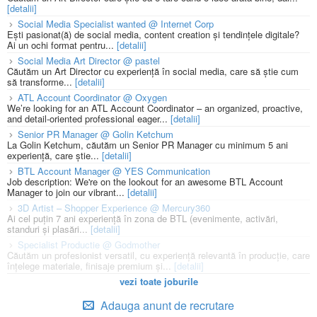
[detalii]
Social Media Specialist wanted @ Internet Corp
Ești pasionat(ă) de social media, content creation și tendințele digitale?
Ai un ochi format pentru...
[detalii]
Social Media Art Director @ pastel
Căutăm un Art Director cu experiență în social media, care să știe cum
să transforme...
[detalii]
ATL Account Coordinator @ Oxygen
We’re looking for an ATL Account Coordinator – an organized, proactive,
and detail-oriented professional eager...
[detalii]
Senior PR Manager @ Golin Ketchum
La Golin Ketchum, căutăm un Senior PR Manager cu minimum 5 ani
experiență, care știe...
[detalii]
BTL Account Manager @ YES Communication
Job description: We're on the lookout for an awesome BTL Account
Manager to join our vibrant...
[detalii]
3D Artist – Shopper Experience @ Mercury360
Ai cel puțin 7 ani experiență în zona de BTL (evenimente, activări,
standuri și plasări...
[detalii]
Specialist Productie @ Godmother
Căutăm un profesionist versatil, cu experiență relevantă în producție, care
înțelege materiale, finisaje premium și...
[detalii]
vezi toate joburile
Adauga anunt de recrutare