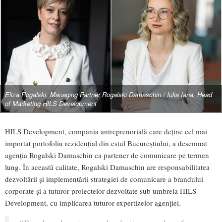
Eliza Rogalski, Managing Partner Rogalski Damaschin / Iulia Iana, Head
of Marketing HILS Development
HILS Development, compania antreprenorială care deține cel mai
importat portofoliu rezidențial din estul Bucureștiului, a desemnat
agenția Rogalski Damaschin ca partener de comunicare pe termen
lung. În această calitate, Rogalski Damaschin are responsabilitatea
dezvoltării și implementării strategiei de comunicare a brandului
corporate și a tuturor proiectelor dezvoltate sub umbrela HILS
Development, cu implicarea tuturor expertizelor agenției.