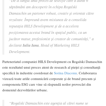
“De-a lungul unui proces de selecție care a durat 6
săptămâni am descoperit în echipa Rogalski
Damaschin un partener robust, creativ și orientat către
rezultate. Împreună avem misiunea de a consolida
reputația HILS Development și de a accelera
poziționarea acestui brand în spațiul public, ca un
jucător matur, profesionist și creator de comunități,”
a
declarat
Iulia Iana
, Head of Marketing HILS
Development.
Parteneriatul companiei HILS Development cu Rogalski Damaschin
este rezultatul unui proces atent de research al pieței și consultanță
specifică în industrie coordonat de
Sorina Diaconu
. Colaborarea
vizează toate ariile comunicării corporate și de brand precum și
componenta ESG care vine să răspundă noilor provocări din
domeniul dezvoltărilor urbane.
“
Rogalski Damaschin este agenția al cărei nume se