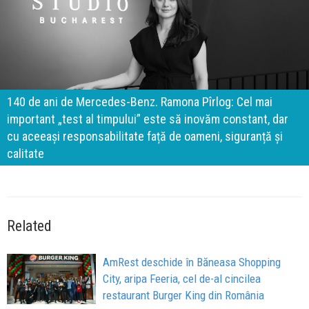
140 de ani de Mercedes-Benz. Ramona Pîrlog: Cel mai
important „test al timpului” este să inovăm constant, dar
cu aceeași responsabilitate față de oameni, siguranță și
calitate
Related
AmRest deschide în Băneasa Shopping
City, aripa Feeria, cel de-al cincilea
restaurant Burger King din România