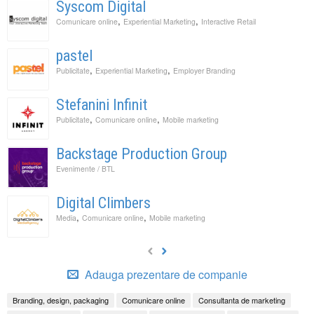
Syscom Digital
,
,
Comunicare online
Experiential Marketing
Interactive Retail
pastel
,
,
Publicitate
Experiential Marketing
Employer Branding
Stefanini Infinit
,
,
Publicitate
Comunicare online
Mobile marketing
Backstage Production Group
Evenimente / BTL
Digital Climbers
,
,
Media
Comunicare online
Mobile marketing
Adauga prezentare de companie
Branding, design, packaging
Comunicare online
Consultanta de marketing