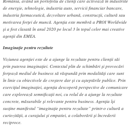
România, având un portofoliu de clienți care activează în industriile
de energie, tehnologie, industria auto, servicii financiar bancare,
industria farmaceutică, dezvoltare urbană, construcții, cultură sau
motivarea forței de muncă. Agenția este membră a PROI Worldwide
și a fost clasată în anul 2020 pe locul 3 în topul celor mai creative
agenții din EMEA.
Imaginație pentru rezultate
Viziunea agenției este de a ajunge la rezultate pentru clienții săi
prin puterea imaginației. Contextul plin de schimbări și provocări
forțează mediul de business să răspundă prin modalități care sunt
în linie cu obiectivele de creștere dar și cu așteptările publice. Prin
exercițiul imaginației, agenția descoperă perspective de comunicare
care explorează semnificații noi, cu rolul de a ajunge la rezultate
concrete, măsurabile și relevante pentru business. Agenția își
susține manifestul “imaginație pentru rezultate” printr-o cultură a
curiozității, a curajului și empatiei, a colaborării și încrederii
reciproce.