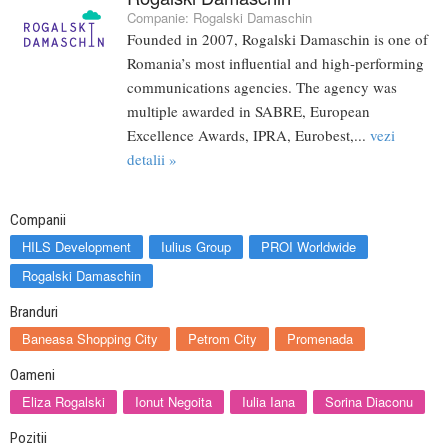
Companie:
Rogalski Damaschin
Founded in 2007, Rogalski Damaschin is one of
Romania’s most influential and high-performing
communications agencies. The agency was
multiple awarded in SABRE, European
Excellence Awards, IPRA, Eurobest,...
vezi
detalii »
Companii
HILS Development
Iulius Group
PROI Worldwide
Rogalski Damaschin
Branduri
Baneasa Shopping City
Petrom City
Promenada
Oameni
Eliza Rogalski
Ionut Negoita
Iulia Iana
Sorina Diaconu
Pozitii