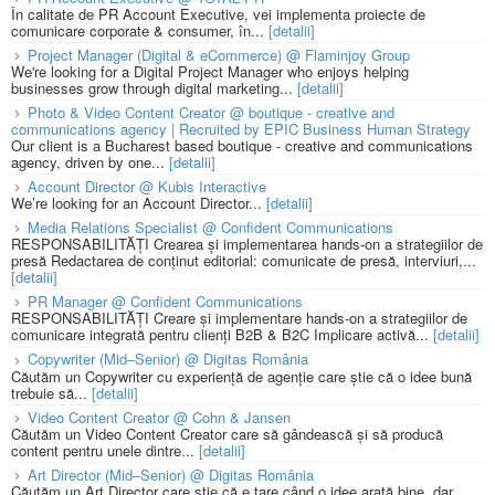
În calitate de PR Account Executive, vei implementa proiecte de
comunicare corporate & consumer, în...
[detalii]
Project Manager (Digital & eCommerce) @ Flaminjoy Group
We're looking for a Digital Project Manager who enjoys helping
businesses grow through digital marketing...
[detalii]
Photo & Video Content Creator @ boutique - creative and
communications agency | Recruited by EPIC Business Human Strategy
Our client is a Bucharest based boutique - creative and communications
agency, driven by one...
[detalii]
Account Director @ Kubis Interactive
We’re looking for an Account Director...
[detalii]
Media Relations Specialist @ Confident Communications
RESPONSABILITĂȚI Crearea și implementarea hands-on a strategiilor de
presă Redactarea de conținut editorial: comunicate de presă, interviuri,...
[detalii]
PR Manager @ Confident Communications
RESPONSABILITĂȚI Creare și implementare hands-on a strategiilor de
comunicare integrată pentru clienți B2B & B2C Implicare activă...
[detalii]
Copywriter (Mid–Senior) @ Digitas România
Căutăm un Copywriter cu experiență de agenție care știe că o idee bună
trebuie să...
[detalii]
Video Content Creator @ Cohn & Jansen
Căutăm un Video Content Creator care să gândească și să producă
content pentru unele dintre...
[detalii]
Art Director (Mid–Senior) @ Digitas România
Căutăm un Art Director care știe că e tare când o idee arată bine, dar...