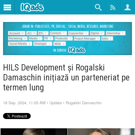
HILS Development și Rogalski
Damaschin inițiază un parteneriat pe
termen lung
18 Sep. 2024, 11:05 AM
•
Update
•
Rogalski Damaschin