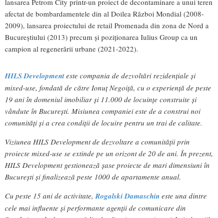
lansarea Petrom City printr-un proiect de decontaminare a unui teren
afectat de bombardamentele din al Doilea Război Mondial (2008-
2009), lansarea proiectului de retail Promenada din zona de Nord a
Bucureștiului (2013) precum și poziționarea Iulius Group ca un
campion al regenerării urbane (2021-2022).
HILS Development
este compania de dezvoltări rezidențiale și
mixed-use, fondată de către Ionuț Negoiță, cu o experiență de peste
19 ani în domeniul imobiliar și 11.000 de locuințe construite și
vândute în București. Misiunea companiei este de a construi noi
comunități și a crea condiții de locuire pentru un trai de calitate.
Viziunea HILS Development de dezvoltare a comunității prin
proiecte mixed-use se extinde pe un orizont de 20 de ani. În prezent,
HILS Development gestionează șase proiecte de mari dimensiuni în
București și finalizează peste 1000 de apartamente anual.
Cu peste 15 ani de activitate,
Rogalski Damaschin
este una dintre
cele mai influente și performante agenții de comunicare din