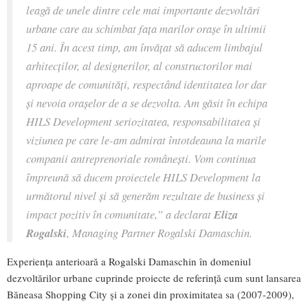
leagă de unele dintre cele mai importante dezvoltări
urbane care au schimbat fața marilor orașe în ultimii
15 ani. În acest timp, am învățat să aducem limbajul
arhitecților, al designerilor, al constructorilor mai
aproape de comunități, respectând identitatea lor dar
și nevoia orașelor de a se dezvolta. Am găsit în echipa
HILS Development seriozitatea, responsabilitatea și
viziunea pe care le-am admirat întotdeauna la marile
companii antreprenoriale românești. Vom continua
împreună să ducem proiectele HILS Development la
următorul nivel și să generăm rezultate de business și
impact pozitiv în comunitate,
” a declarat
Eliza
Rogalski
, Managing Partner Rogalski Damaschin.
Experiența anterioară a Rogalski Damaschin în domeniul
dezvoltărilor urbane cuprinde proiecte de referință cum sunt lansarea
Băneasa Shopping City și a zonei din proximitatea sa (2007-2009),