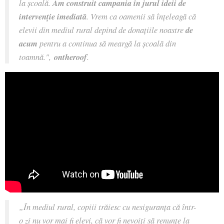
la școală.
Am construit campania în jurul ideii de
intervenție imediată
. Vrem ca oamenii să înțeleagă că
elevii din mediul rural depind de donațiile noastre
de
acum
pentru a continua să meargă la școală din
toamnă.",
ontheroof
.
„În mediul rural, copiii trăiesc cu nesiguranța că într-
o zi nu vor mai fi elevi, că vor fi nevoiți să renunțe la