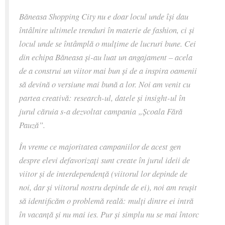
Băneasa Shopping City nu e doar locul unde își dau
întâlnire ultimele trenduri în materie de fashion, ci și
locul unde se întâmplă o mulțime de lucruri bune. Cei
din echipa Băneasa și-au luat un angajament – acela
de a construi un viitor mai bun și de a inspira oamenii
să devină o versiune mai bună a lor. Noi am venit cu
partea creativă: research-ul, datele și insight-ul în
jurul căruia s-a dezvoltat campania „Școala Fără
Pauză”.
În vreme ce majoritatea campaniilor de acest gen
despre elevi defavorizați sunt create în jurul ideii de
viitor și de interdependență (viitorul lor depinde de
noi, dar și viitorul nostru depinde de ei), noi am reușit
să identificăm o problemă reală: mulți dintre ei intră
în vacanță și nu mai ies. Pur și simplu nu se mai întorc