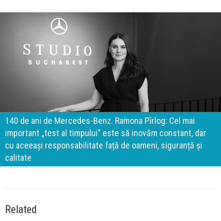
140 de ani de Mercedes-Benz. Ramona Pîrlog: Cel mai
important „test al timpului” este să inovăm constant, dar
cu aceeași responsabilitate față de oameni, siguranță și
calitate
Related