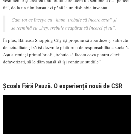
vestimentar și crearea unui outfit care oferă un sentiment de “perfect
fit”, de la un film lansat azi până la un dish abia inventat.
Cam tot ce începe cu „hmm, trebuie să încerc asta” și
se termină cu „hey, trebuie neapărat să încerci și tu”.
În plus, Băneasa Shopping City își propune să abordeze și subiecte
de actualitate și să își dezvolte platforma de responsabilitate socială.
Așa a venit și primul brief: „trebuie să facem ceva pentru elevii
defavorizați, să le dăm șansă să își continue studiile”
Școala Fără Pauză. O experiență nouă de CSR