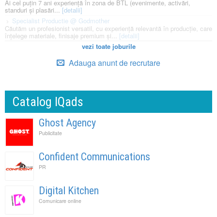
Ai cel puțin 7 ani experiență în zona de BTL (evenimente, activări,
standuri și plasări...
[detalii]
Specialist Productie @ Godmother
Căutăm un profesionist versatil, cu experiență relevantă în producție, care
înțelege materiale, finisaje premium și...
[detalii]
vezi toate joburile
Adauga anunt de recrutare
Catalog IQads
Ghost Agency
Publicitate
Confident Communications
PR
Digital Kitchen
Comunicare online