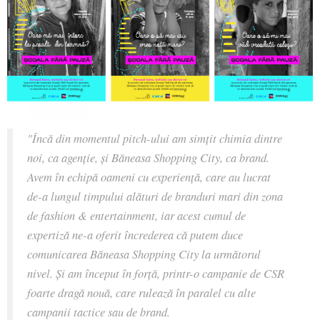
"Încă din momentul pitch-ului am simțit chimia dintre
noi, ca agenție, și Băneasa Shopping City, ca brand.
Avem în echipă oameni cu experiență, care au lucrat
de-a lungul timpului alături de branduri mari din zona
de fashion & entertainment, iar acest cumul de
expertiză ne-a oferit încrederea că putem duce
comunicarea Băneasa Shopping City la următorul
nivel. Și am început în forță, printr-o campanie de CSR
foarte dragă nouă, care rulează în paralel cu alte
campanii tactice sau de brand.