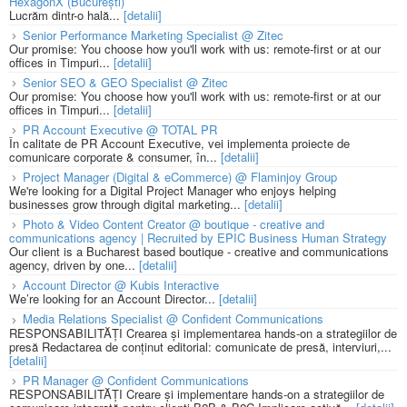
HexagonX (București)
Lucrăm dintr-o hală...
[detalii]
Senior Performance Marketing Specialist @ Zitec
Our promise: You choose how you'll work with us: remote-first or at our
offices in Timpuri...
[detalii]
Senior SEO & GEO Specialist @ Zitec
Our promise: You choose how you'll work with us: remote-first or at our
offices in Timpuri...
[detalii]
PR Account Executive @ TOTAL PR
În calitate de PR Account Executive, vei implementa proiecte de
comunicare corporate & consumer, în...
[detalii]
Project Manager (Digital & eCommerce) @ Flaminjoy Group
We're looking for a Digital Project Manager who enjoys helping
businesses grow through digital marketing...
[detalii]
Photo & Video Content Creator @ boutique - creative and
communications agency | Recruited by EPIC Business Human Strategy
Our client is a Bucharest based boutique - creative and communications
agency, driven by one...
[detalii]
Account Director @ Kubis Interactive
We’re looking for an Account Director...
[detalii]
Media Relations Specialist @ Confident Communications
RESPONSABILITĂȚI Crearea și implementarea hands-on a strategiilor de
presă Redactarea de conținut editorial: comunicate de presă, interviuri,...
[detalii]
PR Manager @ Confident Communications
RESPONSABILITĂȚI Creare și implementare hands-on a strategiilor de