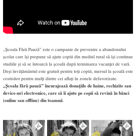
„Școala Fără Pauză” este o campanie de prevenire a abandonului
școlar care își propune să ajute copiii din mediul rural să își continue
studiile și să se întoarcă la școală după terminarea vacanței de vară.
Deși învățământul este gratuit pentru toți copiii, mersul la școală este
costisitor pentru mulți dintre cei aflați în zonele defavorizate.
„Școala fără pauză” încurajează donațiile de haine, rechizite sau
device-uri electronice, care să îi ajute pe copii să revină în bănci
(online sau offline) din toamnă
.