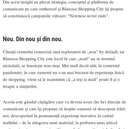
Din acest insight au plecat strategia, conceptul și platforma de
comunicare pe care ontheroof și Băneasa Shopping City își propun
să construiască campaniile viitoare: “Newness never ends”.
Nou. Din nou și din nou.
Clienții centrului comercial sunt exploratori de „nou” by default, iar
Băneasa Shopping City este locul în care „noul” nu se termină
niciodată, se înnoiește non-stop. Mai mult decât atât, în contextul
pandemiei, în care oamenii nu s-au mai bucurat de experiența fizică
de shopping, vrem să le reamintim că „a ieși la mall” poate fi și o
terapie a simțurilor.
Acesta este gândul câștigător care va deveni
noua
(he he) direcție de
comunicare și care își propune să inspire oamenii să descopere trăiri
noi, descoperind în permanență experiențe inovative în cadrul
mallului – de la atingerea unui material, la probarea unui articol