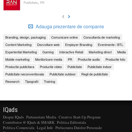
,
Publicitate
PR
Adauga prezentare de companie
Branding, design, packaging
Comunicare online
Consultanta de marketing
Content Marketing
Dezvoltare web
Employer Branding
Evenimente / BTL
Experiential Marketing
Gaming
Interactive Retail
Marketing direct
Media
Mobile marketing
Monitorizare media
PR
Productie audio
Productie foto
Productie publicitara
Productie video
Publicitate
Publicitate indoor
Publicitate neconventionala
Publicitate outdoor
Regii de publicitate
Research
Tipografii
Training
IQads
Despre IQads
Parteneriate Media
Creative Start-Up Program
Contributor @ IQads & SMARK
Politica Editoriala
Politica Comerciala
Legal Info
Prelucrarea Datelor Personale