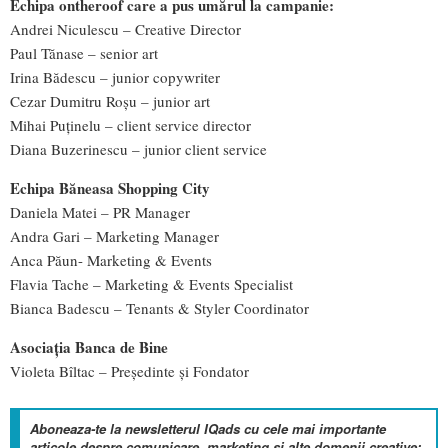
Echipa ontheroof care a pus umărul la campanie:
Andrei Niculescu – Creative Director
Paul Tănase – senior art
Irina Bădescu – junior copywriter
Cezar Dumitru Roșu – junior art
Mihai Puținelu – client service director
Diana Buzerinescu – junior client service
Echipa Băneasa Shopping City
Daniela Matei – PR Manager
Andra Gari – Marketing Manager
Anca Păun- Marketing & Events
Flavia Tache – Marketing & Events Specialist
Bianca Badescu – Tenants & Styler Coordinator
Asociația Banca de Bine
Violeta Bîltac – Președinte și Fondator
Aboneaza-te la newsletterul IQads cu cele mai importante
articole despre comunicare, marketing si alte domenii creative: