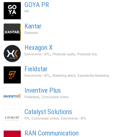
GOYA PR
PR
Kantar
Research
Hexagon X
,
,
Evenimente / BTL
Productie audio
Productie foto
Fieldstar
,
,
Evenimente / BTL
Marketing direct
Experiential Marketing
Inventive Plus
,
Publicitate
Comunicare online
Catalyst Solutions
,
,
PR
Comunicare online
Evenimente / BTL
RAN Communication