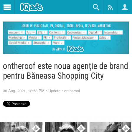
ontheroof este noua agenție de brand
pentru Băneasa Shopping City
30 Aug. 2021, 12:53 PM
•
Update
•
ontheroof