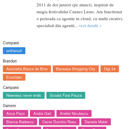
2011 de doi juniori (pe atunci), inspirati de
magia festivalului Cannes Lions. Am functionat
o perioada ca agentie in cloud, cu multi creativi,
specialisti din agentii...
vezi detalii »
Companii
ontheroof
Branduri
Asociatia Banca de Bine
Baneasa Shopping City
Digi 24
Ecoclean
Campanii
Newness never ends
Scoala Fara Pauza
Oameni
Anca Paun
Andra Gari
Andrei Niculescu
Bianca Badescu
Cezar Dumitru Rosu
Daniela Matei