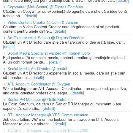
comunicare integrată pentru clienți B2B & B2C Implicare activă...
[detalii]
Copywriter (Mid–Senior) @ Digitas România
Căutăm un Copywriter cu experiență de agenție care știe că o idee bună
trebuie să...
[detalii]
Video Content Creator @ Cohn & Jansen
Căutăm un Video Content Creator care să gândească și să producă
content pentru unele dintre...
[detalii]
Art Director (Mid–Senior) @ Digitas România
Căutăm un Art Director care știe că e tare când o idee arată bine, dar...
[detalii]
Social Media Specialist wanted @ Internet Corp
Ești pasionat(ă) de social media, content creation și tendințele digitale?
Ai un ochi format pentru...
[detalii]
Social Media Art Director @ pastel
Căutăm un Art Director cu experiență în social media, care să știe cum
să transforme...
[detalii]
ATL Account Coordinator @ Oxygen
We’re looking for an ATL Account Coordinator – an organized, proactive,
and detail-oriented professional eager...
[detalii]
Senior PR Manager @ Golin Ketchum
La Golin Ketchum, căutăm un Senior PR Manager cu minimum 5 ani
experiență, care știe...
[detalii]
BTL Account Manager @ YES Communication
Job description: We're on the lookout for an awesome BTL Account
Manager to join our vibrant...
[detalii]
3D Artist – Shopper Experience @ Mercury360