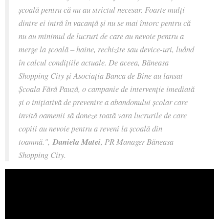
școală pentru că nu au strictul necesar. Foarte mulți
dintre ei intră în vacanță și nu se mai întorc pentru că
nu au minimul de lucruri de care au nevoie pentru a
merge la școală – haine, rechizite sau device-uri, luând
în calcul condițiile actuale. De aceea, Băneasa
Shopping City și Asociația Banca de Bine au lansat
Școala Fără Pauză, o campanie de intervenție imediată
și o inițiativă de prevenire a abandonului școlar care
invită oamenii să doneze toată vara lucrurile de care
copiii au nevoie pentru a reveni la școală din
toamnă.",
Daniela Matei
, PR Manager Băneasa
Shopping City.