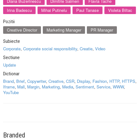
Diana Buzerinescu
Dimitrie Salmen
Flavia Tache
Irina Badescu
Mihai Putinelu
Paul Tanase
Violeta Biltac
Pozitii
Creative Director
Marketing Manager
PR Manager
Subiecte
Corporate
,
Corporate social responsibility
,
Creatie
,
Video
Sectiune
Update
Dictionar
Brand
,
Brief
,
Copywriter
,
Creative
,
CSR
,
Display
,
Fashion
,
HTTP
,
HTTPS
,
Iframe
,
Mall
,
Margin
,
Marketing
,
Media
,
Sentiment
,
Service
,
WWW
,
YouTube
Branded