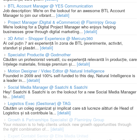
BTL Account Manager @ YES Communication
Job description: We're on the lookout for an awesome BTL Account
Manager to join our vibrant...
[detalii]
Project Manager (Digital & eCommerce) @ Flaminjoy Group
We're looking for a Digital Project Manager who enjoys helping
businesses grow through digital marketing...
[detalii]
3D Artist – Shopper Experience @ Mercury360
Ai cel puțin 7 ani experiență în zona de BTL (evenimente, activări,
standuri și plasări...
[detalii]
Specialist Productie @ Godmother
Căutăm un profesionist versatil, cu experiență relevantă în producție, care
înțelege materiale, finisaje premium și...
[detalii]
Motion Designer / Video Editor @ Natural Intelligence
Founded in 2009 and 100% self-funded to this day, Natural Intelligence is
a leader in...
[detalii]
Social Media Manager @ Saatchi & Saatchi
Hey! Saatchi & Saatchi is on the lookout for a new Social Media Manager
to...
[detalii]
Logistics Exec (Gestionar) @ TAG
Căutăm un coleg organizat și implicat care să lucreze alături de Head of
Logistics și să contribuie la...
[detalii]
Growth & Partnerships Specialist @ Flaminjoy Group
Your mission is to help clients unlock new growth opportunities through
the right combination of...
[detalii]
Expert Contabil Senior @ Elite Media United