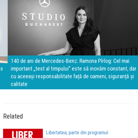
140 de ani de Mercedes-Benz. Ramona Pîrlog: Cel mai
important „test al timpului” este să inovăm constant, dar
cu aceeași responsabilitate față de oameni, siguranță și
calitate
Related
Libertatea, parte din programul