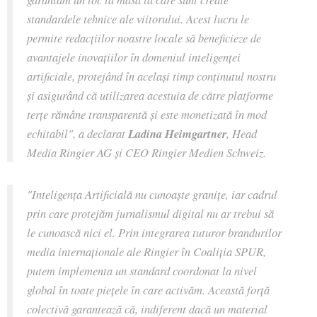
standardele tehnice ale viitorului. Acest lucru le
permite redacțiilor noastre locale să beneficieze de
avantajele inovațiilor în domeniul inteligenței
artificiale, protejând în același timp conținutul nostru
și asigurând că utilizarea acestuia de către platforme
terțe rămâne transparentă și este monetizată în mod
echitabil", a declarat
Ladina Heimgartner
, Head
Media Ringier AG și CEO Ringier Medien Schweiz.
"Inteligența Artificială nu cunoaște granițe, iar cadrul
prin care protejăm jurnalismul digital nu ar trebui să
le cunoască nici el. Prin integrarea tuturor brandurilor
media internaționale ale Ringier în Coaliția SPUR,
putem implementa un standard coordonat la nivel
global în toate piețele în care activăm. Această forță
colectivă garantează că, indiferent dacă un material