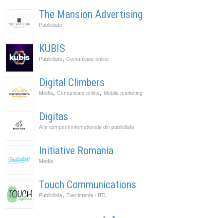
The Mansion Advertising
Publicitate
KUBIS
,
Publicitate
Comunicare online
Digital Climbers
,
,
Media
Comunicare online
Mobile marketing
Digitas
Alte companii internationale din publicitate
Initiative Romania
Media
Touch Communications
,
Publicitate
Evenimente / BTL