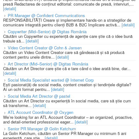
presă Redactarea de conținut editorial: comunicate de presă, interviuri,...
[detalii]
PR Manager @ Confident Communications
RESPONSABILITĂȚI Creare și implementare hands-on a strategiilor de
comunicare integrată pentru clienți B2B & B2C Implicare activă...
[detalii]
Copywriter (Mid–Senior) @ Digitas România
Căutăm un Copywriter cu experiență de agenție care știe că o idee bună
trebuie să...
[detalii]
Video Content Creator @ Cohn & Jansen
Căutăm un Video Content Creator care să gândească și să producă
content pentru unele dintre...
[detalii]
Art Director (Mid–Senior) @ Digitas România
Căutăm un Art Director care știe că e tare când o idee arată bine, dar...
[detalii]
Social Media Specialist wanted @ Internet Corp
Ești pasionat(ă) de social media, content creation și tendințele digitale?
Ai un ochi format pentru...
[detalii]
Social Media Art Director @ pastel
Căutăm un Art Director cu experiență în social media, care să știe cum
să transforme...
[detalii]
ATL Account Coordinator @ Oxygen
We’re looking for an ATL Account Coordinator – an organized, proactive,
and detail-oriented professional eager...
[detalii]
Senior PR Manager @ Golin Ketchum
La Golin Ketchum, căutăm un Senior PR Manager cu minimum 5 ani
experiență, care știe...
[detalii]