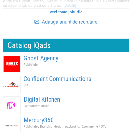
Angajăm Expert Contabil Senior! Suntem în căutarea unui Expert Contabil
cu experiență, care să se alăture...
[detalii]
vezi toate joburile
Adauga anunt de recrutare
Catalog IQads
Ghost Agency
Publicitate
Confident Communications
PR
Digital Kitchen
Comunicare online
Mercury360
,
,
Publicitate
Branding, design, packaging
Evenimente / BTL