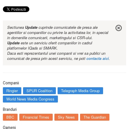
Sectiunea
Update
cuprinde comunicatele de presa ale
agentiilor si companiilor cu privire la activitatea lor, in special
in domeniile comunicarii, marketingului si CSR-ului.
Update
este un serviciu oferit companiilor in cadrul
platformelor IQads si SMARK.
Daca esti reprezentantul unei companii si vrei sa publici un
comunicat de presa prin acest serviciu, ne poti
contacta aici
.
Companii
Ringier
SPUR Coalition
Telegraph Media Group
World News Media Congress
Branduri
BBC
Financial Times
Sky News
The Guardian
Oameni