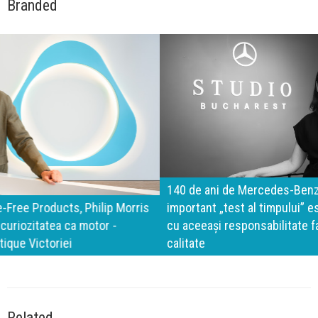
Branded
140 de ani de Mercedes-Benz. Ramona Pîrlog: Cel mai
important „test al timpului” este să inovăm constant, dar
cu aceeași responsabilitate față de oameni, siguranță și
calitate
Related