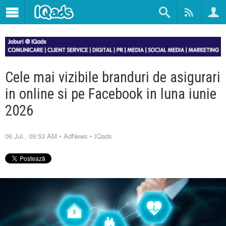
Cele mai vizibile branduri de asigurari
in online si pe Facebook in luna iunie
2026
06 Jul., 09:53 AM
•
AdNews
•
IQads