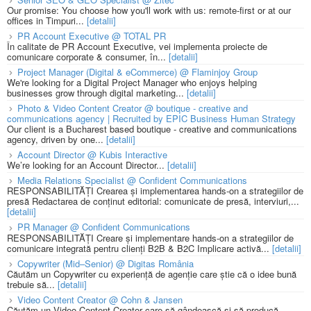
Our promise: You choose how you'll work with us: remote-first or at our
offices in Timpuri...
[detalii]
PR Account Executive @ TOTAL PR
În calitate de PR Account Executive, vei implementa proiecte de
comunicare corporate & consumer, în...
[detalii]
Project Manager (Digital & eCommerce) @ Flaminjoy Group
We're looking for a Digital Project Manager who enjoys helping
businesses grow through digital marketing...
[detalii]
Photo & Video Content Creator @ boutique - creative and
communications agency | Recruited by EPIC Business Human Strategy
Our client is a Bucharest based boutique - creative and communications
agency, driven by one...
[detalii]
Account Director @ Kubis Interactive
We’re looking for an Account Director...
[detalii]
Media Relations Specialist @ Confident Communications
RESPONSABILITĂȚI Crearea și implementarea hands-on a strategiilor de
presă Redactarea de conținut editorial: comunicate de presă, interviuri,...
[detalii]
PR Manager @ Confident Communications
RESPONSABILITĂȚI Creare și implementare hands-on a strategiilor de
comunicare integrată pentru clienți B2B & B2C Implicare activă...
[detalii]
Copywriter (Mid–Senior) @ Digitas România
Căutăm un Copywriter cu experiență de agenție care știe că o idee bună
trebuie să...
[detalii]
Video Content Creator @ Cohn & Jansen
Căutăm un Video Content Creator care să gândească și să producă