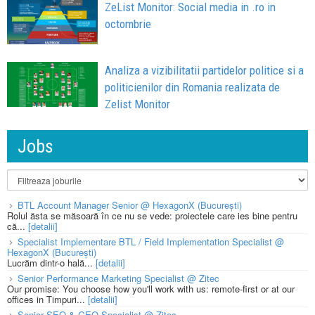
ZeList Monitor: Social media in .ro in
octombrie
Analiza a vizibilitatii partidelor politice si a
politicienilor din Romania realizata de
Zelist Monitor
Jobs
BTL Account Manager Senior @ HexagonX (București)
Rolul ăsta se măsoară în ce nu se vede: proiectele care ies bine pentru
că...
[detalii]
Specialist Implementare BTL / Field Implementation Specialist @
HexagonX (București)
Lucrăm dintr-o hală...
[detalii]
Senior Performance Marketing Specialist @ Zitec
Our promise: You choose how you'll work with us: remote-first or at our
offices in Timpuri...
[detalii]
Senior SEO & GEO Specialist @ Zitec