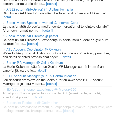
content pentru unele dintre...
[detalii]
Art Director (Mid–Senior) @ Digitas România
Căutăm un Art Director care știe că e tare când o idee arată bine, dar...
[detalii]
Social Media Specialist wanted @ Internet Corp
Ești pasionat(ă) de social media, content creation și tendințele digitale?
Ai un ochi format pentru...
[detalii]
Social Media Art Director @ pastel
Căutăm un Art Director cu experiență în social media, care să știe cum
să transforme...
[detalii]
ATL Account Coordinator @ Oxygen
We’re looking for an ATL Account Coordinator – an organized, proactive,
and detail-oriented professional eager...
[detalii]
Senior PR Manager @ Golin Ketchum
La Golin Ketchum, căutăm un Senior PR Manager cu minimum 5 ani
experiență, care știe...
[detalii]
BTL Account Manager @ YES Communication
Job description: We're on the lookout for an awesome BTL Account
Manager to join our vibrant...
[detalii]
3D Artist – Shopper Experience @ Mercury360
Ai cel puțin 7 ani experiență în zona de BTL (evenimente, activări,
standuri și plasări...
[detalii]
Specialist Productie @ Godmother
Căutăm un profesionist versatil, cu experiență relevantă în producție, care
înțelege materiale, finisaje premium și...
[detalii]