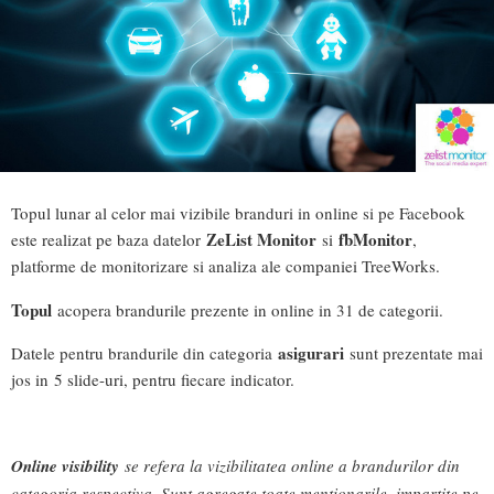
Topul lunar al celor mai vizibile branduri in online si pe Facebook
ZeList Monitor
fbMonitor
este realizat pe baza datelor
si
,
platforme de monitorizare si analiza ale companiei TreeWorks.
Topul
acopera brandurile prezente in online in 31 de categorii.
asigurari
Datele pentru brandurile din categoria
sunt prezentate mai
jos in 5 slide-uri, pentru fiecare indicator.
Online visibility
se refera la vizibilitatea online a brandurilor din
categoria respectiva. Sunt agregate toate mentionarile, impartite pe