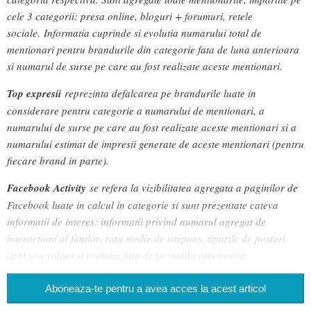
cele 3 categorii: presa online, bloguri + forumuri, retele
sociale. Informatia cuprinde si evolutia numarului total de
mentionari pentru brandurile din categorie fata de luna anterioara
si numarul de surse pe care au fost realizate aceste mentionari.
Top expresii
reprezinta defalcarea pe brandurile luate in
considerare pentru categorie a numarului de mentionari, a
numarului de surse pe care au fost realizate aceste mentionari si a
numarului estimat de impresii generate de aceste mentionari (pentru
fiecare brand in parte).
Facebook Activity
se refera la vizibilitatea agregata a paginilor de
Facebook luate in calcul in categorie si sunt prezentate cateva
informatii de interes: informatii privind numarul agregat de
interactiuni al fanilor, rata medie de raspuns, tipurile de postari
(text sau video) si evolutia fata de perioada anterioara.
Aboneaza-te pentru a avea acces la acest articol