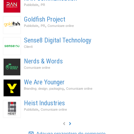
,
Publicitate
PR
Goldfish Project
,
,
Publicitate
PR
Comunicare online
Sense8 Digital Technology
Clienti
Nerds & Words
Comunicare online
We Are Younger
,
Branding, design, packaging
Comunicare online
Heist Industries
,
Publicitate
Comunicare online
Adauga prezentare de companie