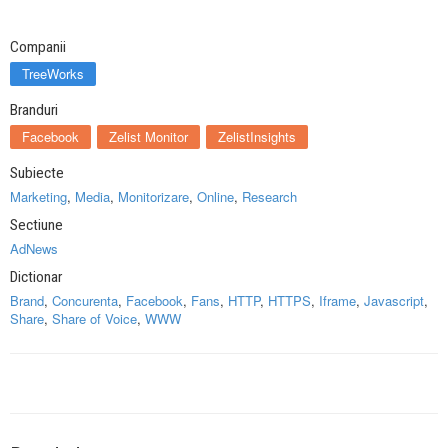
Companii
TreeWorks
Branduri
Facebook
Zelist Monitor
ZelistInsights
Subiecte
Marketing
,
Media
,
Monitorizare
,
Online
,
Research
Sectiune
AdNews
Dictionar
Brand
,
Concurenta
,
Facebook
,
Fans
,
HTTP
,
HTTPS
,
Iframe
,
Javascript
,
Share
,
Share of Voice
,
WWW