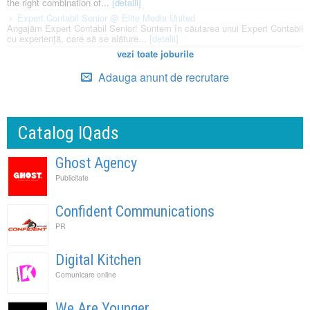
the right combination of...
[detalii]
Expert Contabil Senior @ Elite Media United
Angajăm Expert Contabil Senior! Suntem în căutarea unui Expert Contabil
cu experiență, care să se alăture...
[detalii]
vezi toate joburile
Adauga anunt de recrutare
Catalog IQads
Ghost Agency
Publicitate
Confident Communications
PR
Digital Kitchen
Comunicare online
We Are Younger