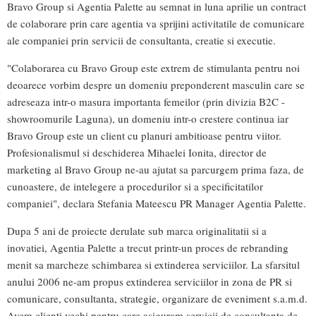
Bravo Group si Agentia Palette au semnat in luna aprilie un contract
de colaborare prin care agentia va sprijini activitatile de comunicare
ale companiei prin servicii de consultanta, creatie si executie.
"Colaborarea cu Bravo Group este extrem de stimulanta pentru noi
deoarece vorbim despre un domeniu preponderent masculin care se
adreseaza intr-o masura importanta femeilor (prin divizia B2C -
showroomurile Laguna), un domeniu intr-o crestere continua iar
Bravo Group este un client cu planuri ambitioase pentru viitor.
Profesionalismul si deschiderea Mihaelei Ionita, director de
marketing al Bravo Group ne-au ajutat sa parcurgem prima faza, de
cunoastere, de intelegere a procedurilor si a specificitatilor
companiei", declara Stefania Mateescu PR Manager Agentia Palette.
Dupa 5 ani de proiecte derulate sub marca originalitatii si a
inovatiei, Agentia Palette a trecut printr-un proces de rebranding
menit sa marcheze schimbarea si extinderea serviciilor. La sfarsitul
anului 2006 ne-am propus extinderea serviciilor in zona de PR si
comunicare, consultanta, strategie, organizare de eveniment s.a.m.d.
Avem clienti vechi pentru care asiguram servicii de consultanta de