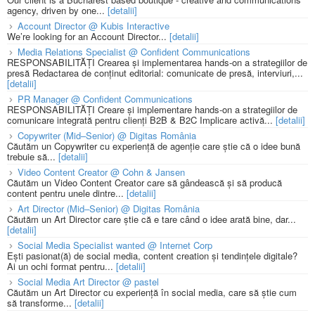
agency, driven by one...
[detalii]
Account Director @ Kubis Interactive
We’re looking for an Account Director...
[detalii]
Media Relations Specialist @ Confident Communications
RESPONSABILITĂȚI Crearea și implementarea hands-on a strategiilor de
presă Redactarea de conținut editorial: comunicate de presă, interviuri,...
[detalii]
PR Manager @ Confident Communications
RESPONSABILITĂȚI Creare și implementare hands-on a strategiilor de
comunicare integrată pentru clienți B2B & B2C Implicare activă...
[detalii]
Copywriter (Mid–Senior) @ Digitas România
Căutăm un Copywriter cu experiență de agenție care știe că o idee bună
trebuie să...
[detalii]
Video Content Creator @ Cohn & Jansen
Căutăm un Video Content Creator care să gândească și să producă
content pentru unele dintre...
[detalii]
Art Director (Mid–Senior) @ Digitas România
Căutăm un Art Director care știe că e tare când o idee arată bine, dar...
[detalii]
Social Media Specialist wanted @ Internet Corp
Ești pasionat(ă) de social media, content creation și tendințele digitale?
Ai un ochi format pentru...
[detalii]
Social Media Art Director @ pastel
Căutăm un Art Director cu experiență în social media, care să știe cum
să transforme...
[detalii]