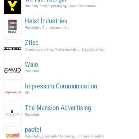
,
Branding, design, packaging
Comunicare online
Heist Industries
,
Publicitate
Comunicare online
Zitec
,
,
Comunicare online
Mobile marketing
Dezvoltare web
Waio
Publicitate
Impressum Communication
PR
The Mansion Advertising
Publicitate
pastel
,
,
Publicitate
Experiential Marketing
Employer Branding