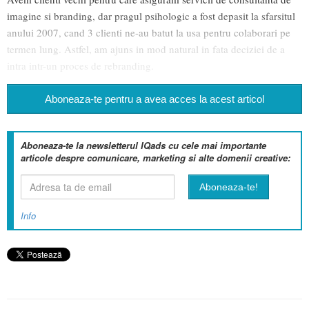
imagine si branding, dar pragul psihologic a fost depasit la sfarsitul
anului 2007, cand 3 clienti ne-au batut la usa pentru colaborari pe
termen lung. Astfel, am ajuns in mod natural in fata deciziei de a
intra intr-un proces de rebranding.
Aboneaza-te pentru a avea acces la acest articol
Aboneaza-te la newsletterul IQads cu cele mai importante
articole despre comunicare, marketing si alte domenii creative:
Info