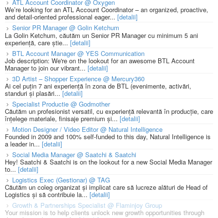
ATL Account Coordinator @ Oxygen
We’re looking for an ATL Account Coordinator – an organized, proactive,
and detail-oriented professional eager...
[detalii]
Senior PR Manager @ Golin Ketchum
La Golin Ketchum, căutăm un Senior PR Manager cu minimum 5 ani
experiență, care știe...
[detalii]
BTL Account Manager @ YES Communication
Job description: We're on the lookout for an awesome BTL Account
Manager to join our vibrant...
[detalii]
3D Artist – Shopper Experience @ Mercury360
Ai cel puțin 7 ani experiență în zona de BTL (evenimente, activări,
standuri și plasări...
[detalii]
Specialist Productie @ Godmother
Căutăm un profesionist versatil, cu experiență relevantă în producție, care
înțelege materiale, finisaje premium și...
[detalii]
Motion Designer / Video Editor @ Natural Intelligence
Founded in 2009 and 100% self-funded to this day, Natural Intelligence is
a leader in...
[detalii]
Social Media Manager @ Saatchi & Saatchi
Hey! Saatchi & Saatchi is on the lookout for a new Social Media Manager
to...
[detalii]
Logistics Exec (Gestionar) @ TAG
Căutăm un coleg organizat și implicat care să lucreze alături de Head of
Logistics și să contribuie la...
[detalii]
Growth & Partnerships Specialist @ Flaminjoy Group
Your mission is to help clients unlock new growth opportunities through