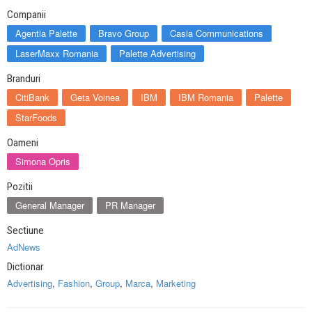
Companii
Agentia Palette
Bravo Group
Casia Communications
LaserMaxx Romania
Palette Advertising
Branduri
CitiBank
Geta Voinea
IBM
IBM Romania
Palette
StarFoods
Oameni
Simona Opris
Pozitii
General Manager
PR Manager
Sectiune
AdNews
Dictionar
Advertising
,
Fashion
,
Group
,
Marca
,
Marketing