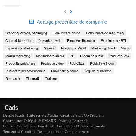
Adauga prezentare de companie
Branding, design, packaging
Comunicare online
Consultanta de marketing
Content Marketing
Dezvoltare web
Employer Branding
Evenimente / BTL
Experiential Marketing
Gaming
Interactive Retail
Marketing direct
Media
Mobile marketing
Monitorizare media
PR
Productie audio
Productie foto
Productie publicitara
Productie video
Publicitate
Publicitate indoor
Publicitate neconventionala
Publicitate outdoor
Regii de publicitate
Research
Tipografii
Training
IQads
Despre IQads
Parteneriate Media
Creative Start-Up Program
Contributor @ IQads & SMARK
Politica Editoriala
Politica Comerciala
Legal Info
Prelucrarea Datelor Personale
Termeni si Conditii
Despre cookies
Contacteaza-ne