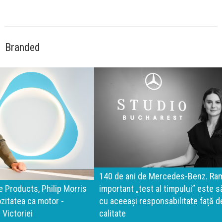
Branded
140 de ani de Mercedes-Benz. Ramona Pîrlog: Cel mai
important „test al timpului” este să inovăm constant, dar
cu aceeași responsabilitate față de oameni, siguranță și
calitate